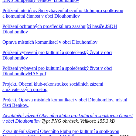
MAS Šumperský venkov_Dlouhomilov
Pořízení interiérového vybavení obecního klubu pro spolkovou
a komunitní činnost v obci Dlouhomilov
Pořízení ochranných prostředků pro zasahující hasiče JSDH
Dlouhomilov
Oprava místních komunikací v obci Dlouhomilov
Pořízení vybavení pro kulturní a společenský život v obci
Dlouhomilov
Pořízení vybavení pro kulturní a společenský život v obci
DlouhomilovMAS.pdf
Projekt,,Obecní klub-rekonstrukce sociálních zázemí
a uživatelských prostor,,
Projekt,,Oprava místních komunikací v obci Dlouhomilov, místní
části Benkov,,
Zkvalitnění zázemí Obecního klubu pro kulturní a spolkovou činnost
v obci Dlouhomilov
Typ: PNG obrázek, Velikost: 155.3 kB
Zkvalitnění zázemí Obecního klubu pro kulturní a spolkovou