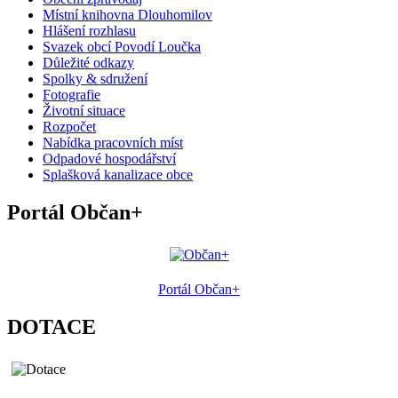
Místní knihovna Dlouhomilov
Hlášení rozhlasu
Svazek obcí Povodí Loučka
Důležité odkazy
Spolky & sdružení
Fotografie
Životní situace
Rozpočet
Nabídka pracovních míst
Odpadové hospodářství
Splašková kanalizace obce
Portál Občan+
Portál Občan+
DOTACE