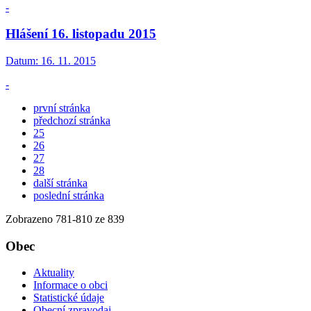
-
Hlášení 16. listopadu 2015
Datum:
16. 11. 2015
-
první stránka
předchozí stránka
25
26
27
28
další stránka
poslední stránka
Zobrazeno
781
-
810
ze 839
Obec
Aktuality
Informace o obci
Statistické údaje
Obecní zpravodaj