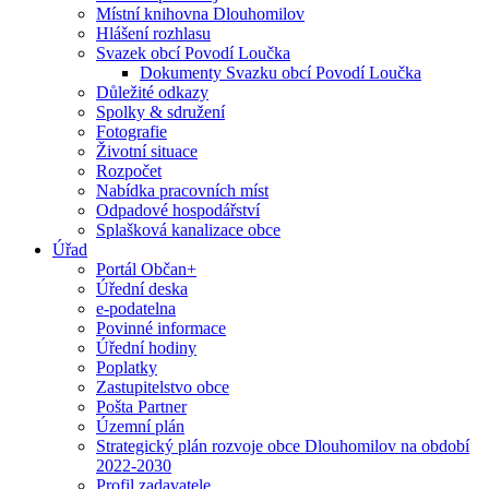
Místní knihovna Dlouhomilov
Hlášení rozhlasu
Svazek obcí Povodí Loučka
Dokumenty Svazku obcí Povodí Loučka
Důležité odkazy
Spolky & sdružení
Fotografie
Životní situace
Rozpočet
Nabídka pracovních míst
Odpadové hospodářství
Splašková kanalizace obce
Úřad
Portál Občan+
Úřední deska
e-podatelna
Povinné informace
Úřední hodiny
Poplatky
Zastupitelstvo obce
Pošta Partner
Územní plán
Strategický plán rozvoje obce Dlouhomilov na období
2022-2030
Profil zadavatele