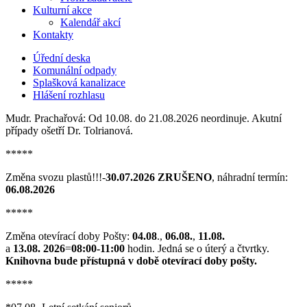
Kulturní akce
Kalendář akcí
Kontakty
Úřední deska
Komunální odpady
Splašková kanalizace
Hlášení rozhlasu
Mudr. Prachařová: Od 10.08. do 21.08.2026 neordinuje. Akutní
případy ošetří Dr. Tolrianová.
*****
Změna svozu plastů!!!-
30.07.2026 ZRUŠENO
, náhradní termín:
06.08.2026
*****
Změna otevírací doby Pošty:
04.08
.,
06.08.
,
11.08.
a
13.08. 2026
=
08:00-11:00
hodin. Jedná se o úterý a čtvrtky.
Knihovna bude přístupná v době otevírací doby pošty.
*****