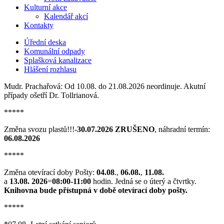
Kulturní akce
Kalendář akcí
Kontakty
Úřední deska
Komunální odpady
Splašková kanalizace
Hlášení rozhlasu
Mudr. Prachařová: Od 10.08. do 21.08.2026 neordinuje. Akutní
případy ošetří Dr. Tollrianová.
*****
Změna svozu plastů!!!-
30.07.2026 ZRUŠENO
, náhradní termín:
06.08.2026
*****
Změna otevírací doby Pošty:
04.08
.,
06.08.
,
11.08.
a
13.08. 2026
=
08:00-11:00
hodin. Jedná se o úterý a čtvrtky.
Knihovna bude přístupná v době otevírací doby pošty.
*****