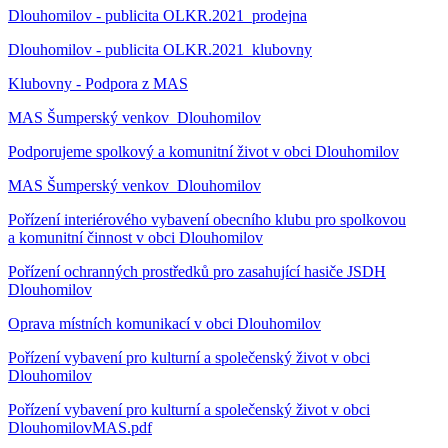
Dlouhomilov - publicita OLKR.2021_prodejna
Dlouhomilov - publicita OLKR.2021_klubovny
Klubovny - Podpora z MAS
MAS Šumperský venkov_Dlouhomilov
Podporujeme spolkový a komunitní život v obci Dlouhomilov
MAS Šumperský venkov_Dlouhomilov
Pořízení interiérového vybavení obecního klubu pro spolkovou
a komunitní činnost v obci Dlouhomilov
Pořízení ochranných prostředků pro zasahující hasiče JSDH
Dlouhomilov
Oprava místních komunikací v obci Dlouhomilov
Pořízení vybavení pro kulturní a společenský život v obci
Dlouhomilov
Pořízení vybavení pro kulturní a společenský život v obci
DlouhomilovMAS.pdf