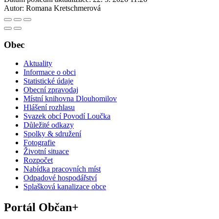
Autor:
Romana Kretschmerová
Obec
Aktuality
Informace o obci
Statistické údaje
Obecní zpravodaj
Místní knihovna Dlouhomilov
Hlášení rozhlasu
Svazek obcí Povodí Loučka
Důležité odkazy
Spolky & sdružení
Fotografie
Životní situace
Rozpočet
Nabídka pracovních míst
Odpadové hospodářství
Splašková kanalizace obce
Portál Občan+