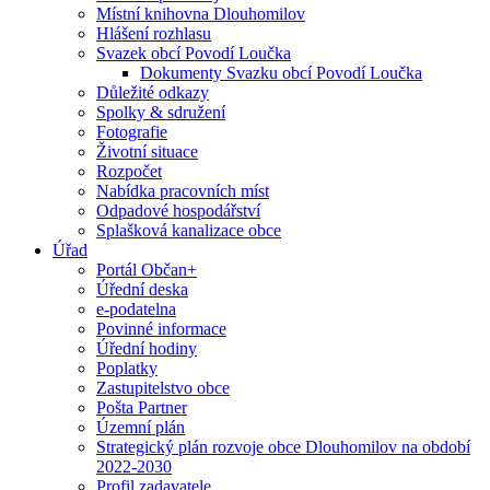
Místní knihovna Dlouhomilov
Hlášení rozhlasu
Svazek obcí Povodí Loučka
Dokumenty Svazku obcí Povodí Loučka
Důležité odkazy
Spolky & sdružení
Fotografie
Životní situace
Rozpočet
Nabídka pracovních míst
Odpadové hospodářství
Splašková kanalizace obce
Úřad
Portál Občan+
Úřední deska
e-podatelna
Povinné informace
Úřední hodiny
Poplatky
Zastupitelstvo obce
Pošta Partner
Územní plán
Strategický plán rozvoje obce Dlouhomilov na období
2022-2030
Profil zadavatele