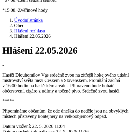
*07.08.-Letní setkání seniorů
*15.08.-Zvěřinové hody
Úvodní stránka
Obec
Hlášení rozhlasu
Hlášení 22.05.2026
Hlášení 22.05.2026
-
Hasiči Dlouhomilov Vás srdečně zvou na zítřejší hokejového utkání
mistrovství světa mezi Českem a Slovenskem. Promítání začíná
v 16:00 hodin na hasičském areálu. Připraveno bude bohaté
občerstvení, cigáro z udírny a točené pivo. Srdečně zvou hasiči.
*****
Připomínáme občanům, že ode dneška do neděle jsou na obvyklých
místech přistaveny kontejnery na velkoobjemový odpad.
Datum vložení:
22. 5. 2026 11:04
Datum poslední aktualizace:
22. 5. 2026 11:26