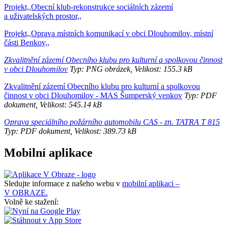
Projekt,,Obecní klub-rekonstrukce sociálních zázemí
a uživatelských prostor,,
Projekt,,Oprava místních komunikací v obci Dlouhomilov, místní
části Benkov,,
Zkvalitnění zázemí Obecního klubu pro kulturní a spolkovou činnost
v obci Dlouhomilov
Typ: PNG obrázek, Velikost: 155.3 kB
Zkvalitnění zázemí Obecního klubu pro kulturní a spolkovou
činnost v obci Dlouhomilov - MAS Šumperský venkov
Typ: PDF
dokument, Velikost: 545.14 kB
Oprava speciálního požárního automobilu CAS - zn. TATRA T 815
Typ: PDF dokument, Velikost: 389.73 kB
Mobilní aplikace
Sledujte informace z našeho webu v
mobilní aplikaci –
V OBRAZE.
Volně ke stažení: