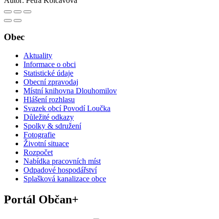
Autor:
Petra Kolčavová
Obec
Aktuality
Informace o obci
Statistické údaje
Obecní zpravodaj
Místní knihovna Dlouhomilov
Hlášení rozhlasu
Svazek obcí Povodí Loučka
Důležité odkazy
Spolky & sdružení
Fotografie
Životní situace
Rozpočet
Nabídka pracovních míst
Odpadové hospodářství
Splašková kanalizace obce
Portál Občan+