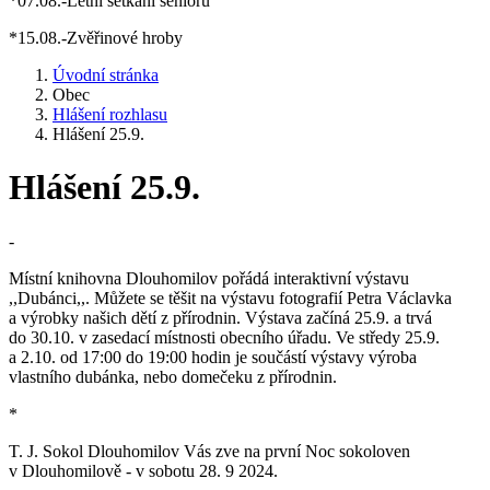
*07.08.-Letní setkání seniorů
*15.08.-Zvěřinové hroby
Úvodní stránka
Obec
Hlášení rozhlasu
Hlášení 25.9.
Hlášení 25.9.
-
Místní knihovna Dlouhomilov pořádá interaktivní výstavu
,,Dubánci,,. Můžete se těšit na výstavu fotografií Petra Václavka
a výrobky našich dětí z přírodnin. Výstava začíná 25.9. a trvá
do 30.10. v zasedací místnosti obecního úřadu. Ve středy 25.9.
a 2.10. od 17:00 do 19:00 hodin je součástí výstavy výroba
vlastního dubánka, nebo domečeku z přírodnin.
*
T. J. Sokol Dlouhomilov Vás zve na první Noc sokoloven
v Dlouhomilově - v sobotu 28. 9 2024.