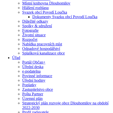
Místní knihovna Dlouhomilov
Hlášení rozhlasu
Svazek obcí Povodí Loučka
Dokumenty Svazku obcí Povodí Loučka
Důležité odkazy
Spolky & sdružení
Fotografie
Životní situace
Rozpočet
Nabídka pracovních míst
Odpadové hospodářství
Splašková kanalizace obce
Úřad
Portál Občan+
Úřední deska
e-podatelna
Povinné informace
Úřední hodiny
Poplatky
Zastupitelstvo obce
Pošta Partner
Územní plán
Strategický plán rozvoje obce Dlouhomilov na období
2022-2030
Profil zadavatele