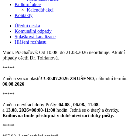
Kulturní akce
Kalendář akcí
Kontakty
Úřední deska
Komunální odpady
Splašková kanalizace
Hlášení rozhlasu
Mudr. Prachařová: Od 10.08. do 21.08.2026 neordinuje. Akutní
případy ošetří Dr. Tolrianová.
*****
Změna svozu plastů!!!-
30.07.2026 ZRUŠENO
, náhradní termín:
06.08.2026
*****
Změna otevírací doby Pošty:
04.08
.,
06.08.
,
11.08.
a
13.08. 2026
=
08:00-11:00
hodin. Jedná se o úterý a čtvrtky.
Knihovna bude přístupná v době otevírací doby pošty.
*****