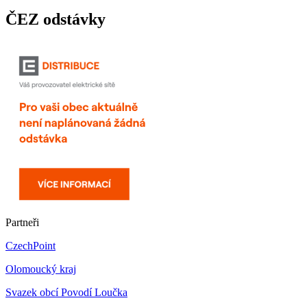
ČEZ odstávky
Partneři
CzechPoint
Olomoucký kraj
Svazek obcí Povodí Loučka