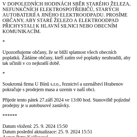
V DOPOLEDNÍCH HODINÁCH SBĚR STARÉHO ŽELEZA,
NEFUNKČNÍCH ELEKTROSPOTŘEBIČŮ, STARÝCH
AUTOBATERIÍ A JINÉHO ELEKTROODPADU. PROSÍME
OBČANY, ABY STARÉ ŽELEZO A ELEKTROODPAD
PŘICHYSTALI K HLAVNÍ SILNICI NEBO OBECNÍM
KOMUNIKACÍM.
*
Upozorňujeme občany, že se blíží splatnost všech obecních
poplatků. Žádáme občany, kteří zatím své poplatky neuhradili, aby
tak učinili v co nejkratší době.
*
Soukromá firma U Bínů s.r.o., řeznictví a uzenářství Hrabenov
pokračuje s prodejem masa a uzenin v naší obci.
Přijede tento pátek 27.září 2024 ve 13:00 hod. Stanoviště pojízdné
prodejny je u autobusové zastávky.
******
Datum vložení:
25. 9. 2024 15:50
Datum poslední aktualizace:
25. 9. 2024 15:51