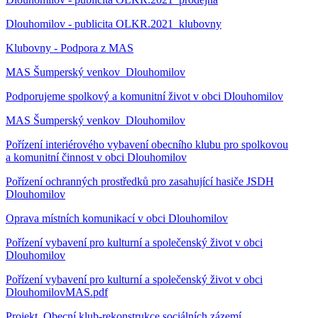
Dlouhomilov - publicita OLKR.2021_klubovny
Klubovny - Podpora z MAS
MAS Šumperský venkov_Dlouhomilov
Podporujeme spolkový a komunitní život v obci Dlouhomilov
MAS Šumperský venkov_Dlouhomilov
Pořízení interiérového vybavení obecního klubu pro spolkovou
a komunitní činnost v obci Dlouhomilov
Pořízení ochranných prostředků pro zasahující hasiče JSDH
Dlouhomilov
Oprava místních komunikací v obci Dlouhomilov
Pořízení vybavení pro kulturní a společenský život v obci
Dlouhomilov
Pořízení vybavení pro kulturní a společenský život v obci
DlouhomilovMAS.pdf
Projekt,,Obecní klub-rekonstrukce sociálních zázemí