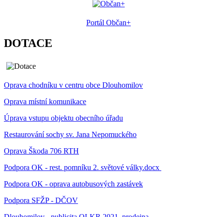
Portál Občan+
DOTACE
Oprava chodníku v centru obce Dlouhomilov
Oprava místní komunikace
Úprava vstupu objektu obecního úřadu
Restaurování sochy sv. Jana Nepomuckého
Oprava Škoda 706 RTH
Podpora OK - rest. pomníku 2. světové války.docx
Podpora OK - oprava autobusových zastávek
Podpora SFŽP - DČOV
Dlouhomilov - publicita OLKR.2021_prodejna