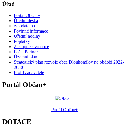
Úřad
Portál Občan+
Úřední deska
e-podatelna
Povinné informace
Úřední hodiny
Poplatky
Zastupitelstvo obce
Pošta Partner
Územní plán
Strategický plán rozvoje obce Dlouhomilov na období 2022-
2030
Profil zadavatele
Portál Občan+
Portál Občan+
DOTACE