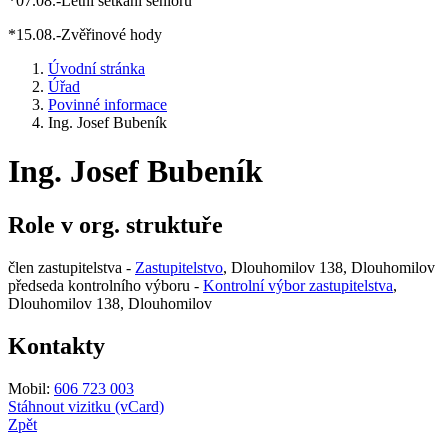
*07.08.-Letní setkání seniorů
*15.08.-Zvěřinové hody
Úvodní stránka
Úřad
Povinné informace
Ing. Josef Bubeník
Ing. Josef Bubeník
Role v org. struktuře
člen zastupitelstva -
Zastupitelstvo
, Dlouhomilov 138, Dlouhomilov
předseda kontrolního výboru -
Kontrolní výbor zastupitelstva
,
Dlouhomilov 138, Dlouhomilov
Kontakty
Mobil:
606 723 003
Stáhnout vizitku (vCard)
Zpět