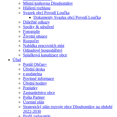
Místní knihovna Dlouhomilov
Hlášení rozhlasu
Svazek obcí Povodí Loučka
Dokumenty Svazku obcí Povodí Loučka
Důležité odkazy
Spolky & sdružení
Fotografie
Životní situace
Rozpočet
Nabídka pracovních míst
Odpadové hospodářství
Splašková kanalizace obce
Úřad
Portál Občan+
Úřední deska
e-podatelna
Povinné informace
Úřední hodiny
Poplatky
Zastupitelstvo obce
Pošta Partner
Územní plán
Strategický plán rozvoje obce Dlouhomilov na období
2022-2030
Profil zadavatele