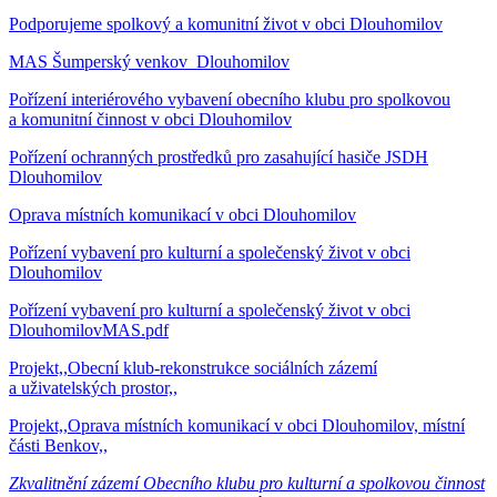
Podporujeme spolkový a komunitní život v obci Dlouhomilov
MAS Šumperský venkov_Dlouhomilov
Pořízení interiérového vybavení obecního klubu pro spolkovou
a komunitní činnost v obci Dlouhomilov
Pořízení ochranných prostředků pro zasahující hasiče JSDH
Dlouhomilov
Oprava místních komunikací v obci Dlouhomilov
Pořízení vybavení pro kulturní a společenský život v obci
Dlouhomilov
Pořízení vybavení pro kulturní a společenský život v obci
DlouhomilovMAS.pdf
Projekt,,Obecní klub-rekonstrukce sociálních zázemí
a uživatelských prostor,,
Projekt,,Oprava místních komunikací v obci Dlouhomilov, místní
části Benkov,,
Zkvalitnění zázemí Obecního klubu pro kulturní a spolkovou činnost