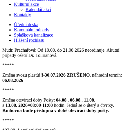
Kulturní akce
Kalendář akcí
Kontakty
Úřední deska
Komunální odpady
Splašková kanalizace
Hlášení rozhlasu
Mudr. Prachařová: Od 10.08. do 21.08.2026 neordinuje. Akutní
případy ošetří Dr. Tollrianová.
*****
Změna svozu plastů!!!-
30.07.2026 ZRUŠENO
, náhradní termín:
06.08.2026
*****
Změna otevírací doby Pošty:
04.08
.,
06.08.
,
11.08.
a
13.08. 2026
=
08:00-11:00
hodin. Jedná se o úterý a čtvrtky.
Knihovna bude přístupná v době otevírací doby pošty.
*****