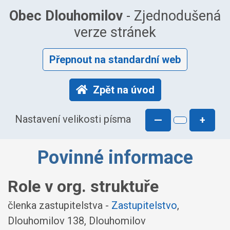
Obec Dlouhomilov
- Zjednodušená
verze stránek
Přepnout na standardní web
Zpět na úvod
Nastavení velikosti písma
—
+
Povinné informace
Role v org. struktuře
členka zastupitelstva -
Zastupitelstvo
,
Dlouhomilov 138, Dlouhomilov