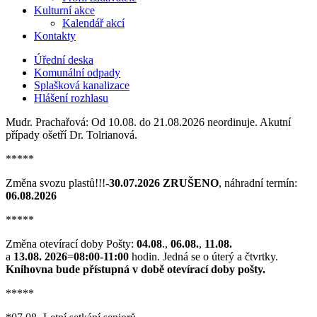
Kulturní akce
Kalendář akcí
Kontakty
Úřední deska
Komunální odpady
Splašková kanalizace
Hlášení rozhlasu
Mudr. Prachařová: Od 10.08. do 21.08.2026 neordinuje. Akutní
případy ošetří Dr. Tolrianová.
*****
Změna svozu plastů!!!-
30.07.2026 ZRUŠENO
, náhradní termín:
06.08.2026
*****
Změna otevírací doby Pošty:
04.08
.,
06.08.
,
11.08.
a
13.08. 2026
=
08:00-11:00
hodin. Jedná se o úterý a čtvrtky.
Knihovna bude přístupná v době otevírací doby pošty.
*****