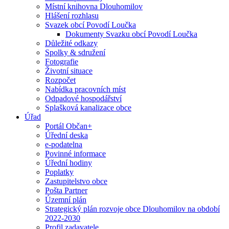
Místní knihovna Dlouhomilov
Hlášení rozhlasu
Svazek obcí Povodí Loučka
Dokumenty Svazku obcí Povodí Loučka
Důležité odkazy
Spolky & sdružení
Fotografie
Životní situace
Rozpočet
Nabídka pracovních míst
Odpadové hospodářství
Splašková kanalizace obce
Úřad
Portál Občan+
Úřední deska
e-podatelna
Povinné informace
Úřední hodiny
Poplatky
Zastupitelstvo obce
Pošta Partner
Územní plán
Strategický plán rozvoje obce Dlouhomilov na období
2022-2030
Profil zadavatele