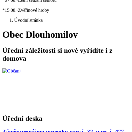
*07.08.-Letní setkání seniorů
*15.08.-Zvěřinové hroby
Úvodní stránka
Obec Dlouhomilov
Úřední záležitosti si nově vyřídíte i z
domova
Úřední deska
Záměr pronájmu pozemku parc.č. 32, parc. č. 477,