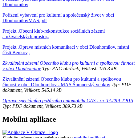
Dlouhomilov
Pořízení vybavení pro kulturní a společenský život v obci
DlouhomilovMAS.pdf
Projekt,,Obecní klub-rekonstrukce sociálních zázemí
a uživatelských prostor,,
Projekt,,Oprava místních komunikací v obci Dlouhomilov, místní
části Benkov,,
Zkvalitnění zázemí Obecního klubu pro kulturní a spolkovou činnost
v obci Dlouhomilov
Typ: PNG obrázek, Velikost: 155.3 kB
Zkvalitnění zázemí Obecního klubu pro kulturní a spolkovou
činnost v obci Dlouhomilov - MAS Šumperský venkov
Typ: PDF
dokument, Velikost: 545.14 kB
Oprava speciálního požárního automobilu CAS - zn. TATRA T 815
Typ: PDF dokument, Velikost: 389.73 kB
Mobilní aplikace
Sledujte informace z našeho webu v
mobilní aplikaci –