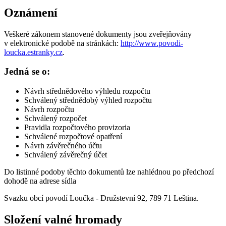
Oznámení
Veškeré zákonem stanovené dokumenty jsou zveřejňovány
v elektronické podobě na stránkách:
http://www.povodi-
loucka.estranky.cz
.
Jedná se o:
Návrh střednědového výhledu rozpočtu
Schválený střednědobý výhled rozpočtu
Návrh rozpočtu
Schválený rozpočet
Pravidla rozpočtového provizoria
Schválené rozpočtové opatření
Návrh závěrečného účtu
Schválený závěrečný účet
Do listinné podoby těchto dokumentů lze nahlédnou po předchozí
dohodě na adrese sídla
Svazku obcí povodí Loučka - Družstevní 92, 789 71 Leština.
Složení valné hromady