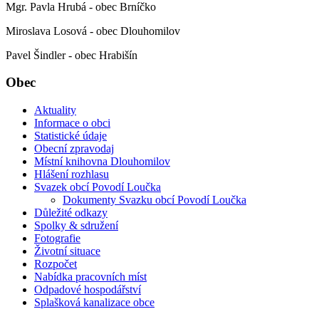
Mgr. Pavla Hrubá - obec Brníčko
Miroslava Losová - obec Dlouhomilov
Pavel Šindler - obec Hrabišín
Obec
Aktuality
Informace o obci
Statistické údaje
Obecní zpravodaj
Místní knihovna Dlouhomilov
Hlášení rozhlasu
Svazek obcí Povodí Loučka
Dokumenty Svazku obcí Povodí Loučka
Důležité odkazy
Spolky & sdružení
Fotografie
Životní situace
Rozpočet
Nabídka pracovních míst
Odpadové hospodářství
Splašková kanalizace obce