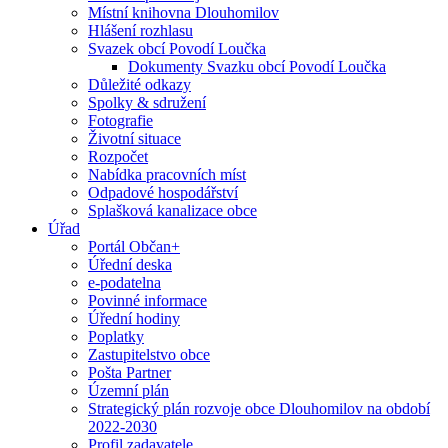
Místní knihovna Dlouhomilov
Hlášení rozhlasu
Svazek obcí Povodí Loučka
Dokumenty Svazku obcí Povodí Loučka
Důležité odkazy
Spolky & sdružení
Fotografie
Životní situace
Rozpočet
Nabídka pracovních míst
Odpadové hospodářství
Splašková kanalizace obce
Úřad
Portál Občan+
Úřední deska
e-podatelna
Povinné informace
Úřední hodiny
Poplatky
Zastupitelstvo obce
Pošta Partner
Územní plán
Strategický plán rozvoje obce Dlouhomilov na období
2022-2030
Profil zadavatele