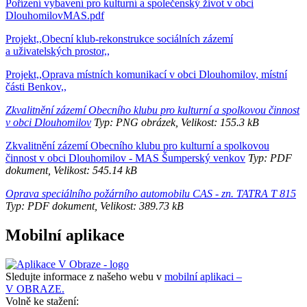
Pořízení vybavení pro kulturní a společenský život v obci
DlouhomilovMAS.pdf
Projekt,,Obecní klub-rekonstrukce sociálních zázemí
a uživatelských prostor,,
Projekt,,Oprava místních komunikací v obci Dlouhomilov, místní
části Benkov,,
Zkvalitnění zázemí Obecního klubu pro kulturní a spolkovou činnost
v obci Dlouhomilov
Typ: PNG obrázek, Velikost: 155.3 kB
Zkvalitnění zázemí Obecního klubu pro kulturní a spolkovou
činnost v obci Dlouhomilov - MAS Šumperský venkov
Typ: PDF
dokument, Velikost: 545.14 kB
Oprava speciálního požárního automobilu CAS - zn. TATRA T 815
Typ: PDF dokument, Velikost: 389.73 kB
Mobilní aplikace
Sledujte informace z našeho webu v
mobilní aplikaci –
V OBRAZE.
Volně ke stažení: