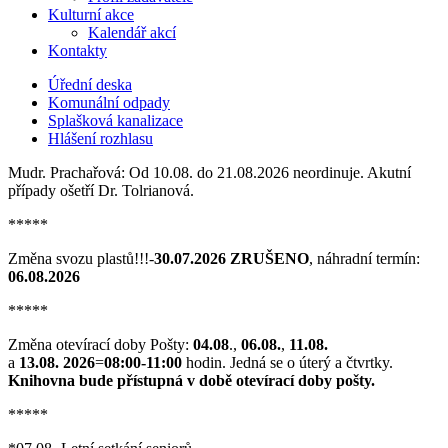
Kulturní akce
Kalendář akcí
Kontakty
Úřední deska
Komunální odpady
Splašková kanalizace
Hlášení rozhlasu
Mudr. Prachařová: Od 10.08. do 21.08.2026 neordinuje. Akutní
případy ošetří Dr. Tolrianová.
*****
Změna svozu plastů!!!-
30.07.2026 ZRUŠENO
, náhradní termín:
06.08.2026
*****
Změna otevírací doby Pošty:
04.08
.,
06.08.
,
11.08.
a
13.08. 2026
=
08:00-11:00
hodin. Jedná se o úterý a čtvrtky.
Knihovna bude přístupná v době otevírací doby pošty.
*****