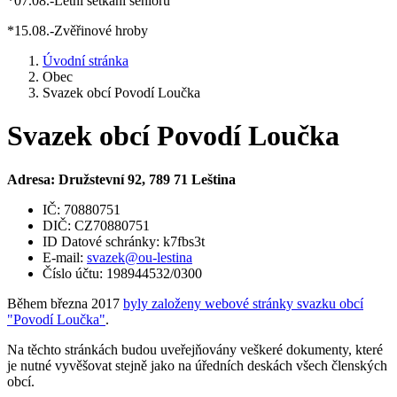
*07.08.-Letní setkání seniorů
*15.08.-Zvěřinové hroby
Úvodní stránka
Obec
Svazek obcí Povodí Loučka
Svazek obcí Povodí Loučka
Adresa: Družstevní 92, 789 71 Leština
IČ: 70880751
DIČ: CZ70880751
ID Datové schránky: k7fbs3t
E-mail:
svazek@ou-lestina
Číslo účtu: 198944532/0300
Během března 2017
byly založeny
webové stránky
svazku obcí
"Povodí Loučka"
.
Na těchto stránkách budou uveřejňovány veškeré dokumenty, které
je nutné vyvěšovat stejně jako na úředních deskách všech členských
obcí.