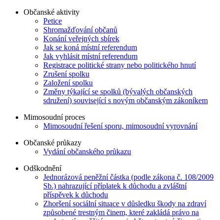
Občanské aktivity
Petice
Shromažďování občanů
Konání veřejných sbírek
Jak se koná místní referendum
Jak vyhlásit místní referendum
Registrace politické strany nebo politického hnutí
Zrušení spolku
Založení spolku
Změny týkající se spolků (bývalých občanských
sdružení) související s novým občanským zákoníkem
Mimosoudní proces
Mimosoudní řešení sporu, mimosoudní vyrovnání
Občanské průkazy
Vydání občanského průkazu
Odškodnění
Jednorázová peněžní částka (podle zákona č. 108/2009
Sb.) nahrazující příplatek k důchodu a zvláštní
příspěvek k důchodu
Zhoršení sociální situace v důsledku škody na zdraví
způsobené trestným činem, které zakládá právo na