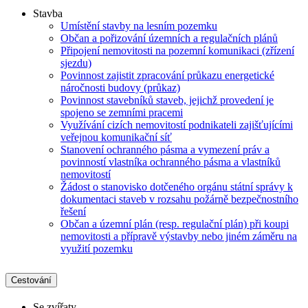
Stavba
Umístění stavby na lesním pozemku
Občan a pořizování územních a regulačních plánů
Připojení nemovitosti na pozemní komunikaci (zřízení
sjezdu)
Povinnost zajistit zpracování průkazu energetické
náročnosti budovy (průkaz)
Povinnost stavebníků staveb, jejichž provedení je
spojeno se zemními pracemi
Využívání cizích nemovitostí podnikateli zajišťujícími
veřejnou komunikační síť
Stanovení ochranného pásma a vymezení práv a
povinností vlastníka ochranného pásma a vlastníků
nemovitostí
Žádost o stanovisko dotčeného orgánu státní správy k
dokumentaci staveb v rozsahu požárně bezpečnostního
řešení
Občan a územní plán (resp. regulační plán) při koupi
nemovitosti a přípravě výstavby nebo jiném záměru na
využití pozemku
Cestování
Se zvířaty