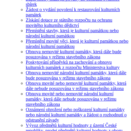
sbírek
Žádost o vydání povolení k restaurování kulturních
památek
Získání dotace ze státního rozpočtu na ochranu
movitého kulturního dědictví
Přemístění stavby, která je kulturní památkou nebo
národní kulturní památkou
Přemístění movité věci, která je kulturní památkou nebo
národní kulturní památkou
Obnova nemovité kulturní památky, která dále bude
posuzována v režimu stavebního zákona
Poskytování příspěvků na zachování a obnovu
kulturních památek z rozpočtu Ministerstva kultury
Obnova nemovité národní kulturní památky, která dále
bude posuzována v režimu stavebního zákona
Obnova movité nebo nemovité kulturní památky, která
dále nebude posuzována v režimu stavebního zákona
Obnova movité nebo nemovité národní kulturní
památky, která dále nebude posuzována v režimu
stavebního zákona
Oznámení ohrožení nebo poškození kulturní památky
nebo národní kulturní památky a žádost o rozhodnutí o
odstranění závady
Vývoz předmětů kulturní hodnoty z území České
republiky, prodej předmětů kulturní hodnoty z oboru