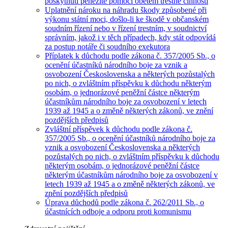
poskytnutí peněžité pomoci obětem trestné činnosti
Uplatnění nároku na náhradu škody způsobené při
výkonu státní moci, došlo-li ke škodě v občanském
soudním řízení nebo v řízení trestním, v soudnictví
správním, jakož i v těch případech, kdy stát odpovídá
za postup notáře či soudního exekutora
Příplatek k důchodu podle zákona č. 357/2005 Sb., o
ocenění účastníků národního boje za vznik a
osvobození Československa a některých pozůstalých
po nich, o zvláštním příspěvku k důchodu některým
osobám, o jednorázové peněžní částce některým
účastníkům národního boje za osvobození v letech
1939 až 1945 a o změně některých zákonů, ve znění
pozdějších předpisů
Zvláštní příspěvek k důchodu podle zákona č.
357/2005 Sb., o ocenění účastníků národního boje za
vznik a osvobození Československa a některých
pozůstalých po nich, o zvláštním příspěvku k důchodu
některým osobám, o jednorázové peněžní částce
některým účastníkům národního boje za osvobození v
letech 1939 až 1945 a o změně některých zákonů, ve
znění pozdějších předpisů
Úprava důchodů podle zákona č. 262/2011 Sb., o
účastnících odboje a odporu proti komunismu