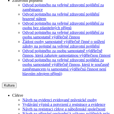
Zdravotní pojištění
Odvod pojistného na veřejné zdravotní pojištění za
zaměstnance
Odvod pojistného na veřejné zdravotní pojištění
hrazené státem
Odvod pojistného na veřejné zdravotní pojištění za
osobu bez zdanitelných příjmů
Odvod pojistného na veřejné zdravotní pojištění za
osobu samostatně výdělečně činnou
Žádost osoby samostatně výdělečně činné o snížení
zálohy na pojistné na veřejné zdravotní pojištění
Odvod pojistného za osobu samostatně výdělečně
činnou, která zahajuje samostatnou výdělečnou činnost
Odvod pojistného na veřejné zdravotní pojištění za
osobu samostatně výdělečně činnou, která je současně
zaměstnancem (a samostatná výdělečná činnost není
hlavním zdrojem příjmů)
Kultura
Církve
Návrh na evidenci evidované právnické osoby
Vydávání výpisů a potvrzení z registrace a evidence
Návrh na registraci církve a náboženské společnosti
Návrh na přiznání oprávnění k výkonu zvláštních práv