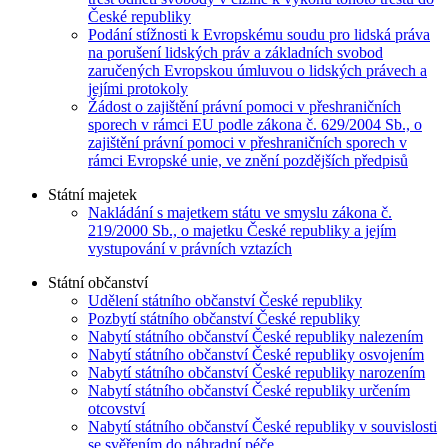
České republiky
Podání stížnosti k Evropskému soudu pro lidská práva
na porušení lidských práv a základních svobod
zaručených Evropskou úmluvou o lidských právech a
jejími protokoly
Žádost o zajištění právní pomoci v přeshraničních
sporech v rámci EU podle zákona č. 629/2004 Sb., o
zajištění právní pomoci v přeshraničních sporech v
rámci Evropské unie, ve znění pozdějších předpisů
Státní majetek
Nakládání s majetkem státu ve smyslu zákona č.
219/2000 Sb., o majetku České republiky a jejím
vystupování v právních vztazích
Státní občanství
Udělení státního občanství České republiky
Pozbytí státního občanství České republiky
Nabytí státního občanství České republiky nalezením
Nabytí státního občanství České republiky osvojením
Nabytí státního občanství České republiky narozením
Nabytí státního občanství České republiky určením
otcovství
Nabytí státního občanství České republiky v souvislosti
se svěřením do náhradní péče