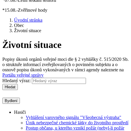
*07.08.-Letní setkání seniorů
*15.08.-Zvěřinové hody
Úvodní stránka
Obec
Životní situace
Životní situace
Popisy úkonů orgánů veřejné moci dle § 2 vyhlášky č. 515/2020 Sb.
o struktuře informací zveřejňovaných o povinném subjektu a o
osnově popisu úkonů vykonávaných v rámci agendy naleznete na
Portálu veřejné správy
Hledaný výraz:
Hledat
Bydlení
Hasiči
Vyhlášení varovného signálu "Všeobecná výstraha"
Únik nebezpečné chemické látky do životního prostředí
Postup občana, u kterého vznikl požár (nebyl-li požár