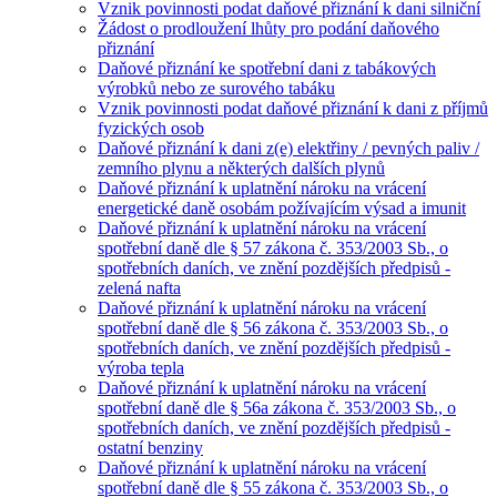
Vznik povinnosti podat daňové přiznání k dani silniční
Žádost o prodloužení lhůty pro podání daňového
přiznání
Daňové přiznání ke spotřební dani z tabákových
výrobků nebo ze surového tabáku
Vznik povinnosti podat daňové přiznání k dani z příjmů
fyzických osob
Daňové přiznání k dani z(e) elektřiny / pevných paliv /
zemního plynu a některých dalších plynů
Daňové přiznání k uplatnění nároku na vrácení
energetické daně osobám požívajícím výsad a imunit
Daňové přiznání k uplatnění nároku na vrácení
spotřební daně dle § 57 zákona č. 353/2003 Sb., o
spotřebních daních, ve znění pozdějších předpisů -
zelená nafta
Daňové přiznání k uplatnění nároku na vrácení
spotřební daně dle § 56 zákona č. 353/2003 Sb., o
spotřebních daních, ve znění pozdějších předpisů -
výroba tepla
Daňové přiznání k uplatnění nároku na vrácení
spotřební daně dle § 56a zákona č. 353/2003 Sb., o
spotřebních daních, ve znění pozdějších předpisů -
ostatní benziny
Daňové přiznání k uplatnění nároku na vrácení
spotřební daně dle § 55 zákona č. 353/2003 Sb., o