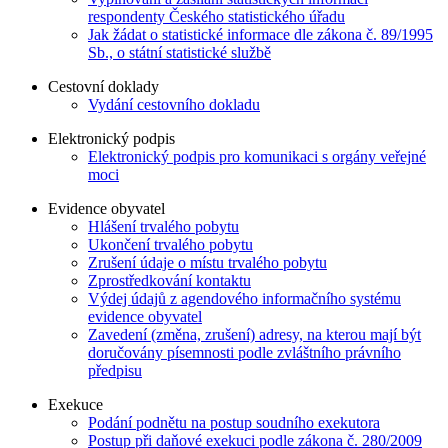
respondenty Českého statistického úřadu
Jak žádat o statistické informace dle zákona č. 89/1995
Sb., o státní statistické službě
Cestovní doklady
Vydání cestovního dokladu
Elektronický podpis
Elektronický podpis pro komunikaci s orgány veřejné
moci
Evidence obyvatel
Hlášení trvalého pobytu
Ukončení trvalého pobytu
Zrušení údaje o místu trvalého pobytu
Zprostředkování kontaktu
Výdej údajů z agendového informačního systému
evidence obyvatel
Zavedení (změna, zrušení) adresy, na kterou mají být
doručovány písemnosti podle zvláštního právního
předpisu
Exekuce
Podání podnětu na postup soudního exekutora
Postup při daňové exekuci podle zákona č. 280/2009