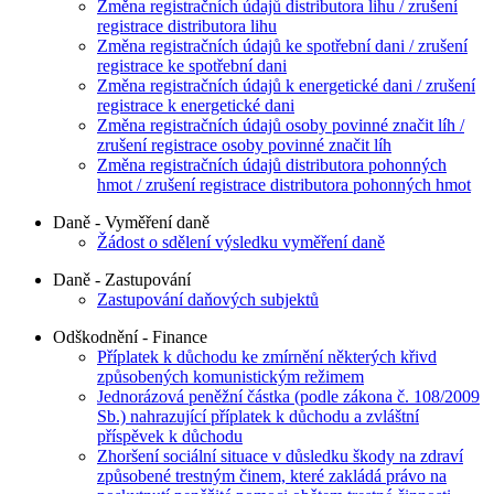
Změna registračních údajů distributora lihu / zrušení
registrace distributora lihu
Změna registračních údajů ke spotřební dani / zrušení
registrace ke spotřební dani
Změna registračních údajů k energetické dani / zrušení
registrace k energetické dani
Změna registračních údajů osoby povinné značit líh /
zrušení registrace osoby povinné značit líh
Změna registračních údajů distributora pohonných
hmot / zrušení registrace distributora pohonných hmot
Daně - Vyměření daně
Žádost o sdělení výsledku vyměření daně
Daně - Zastupování
Zastupování daňových subjektů
Odškodnění - Finance
Příplatek k důchodu ke zmírnění některých křivd
způsobených komunistickým režimem
Jednorázová peněžní částka (podle zákona č. 108/2009
Sb.) nahrazující příplatek k důchodu a zvláštní
příspěvek k důchodu
Zhoršení sociální situace v důsledku škody na zdraví
způsobené trestným činem, které zakládá právo na