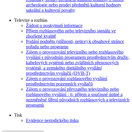
archeologie nebo prodej předmětů kulturní hodnoty
sakrální a kultovní povahy
Televize a rozhlas
Žádost o poskytnutí informace
Příjem rozhlasového nebo televizního signálu ve
zhoršené kvalitě
Podání podnětu (stížnosti, petice) k obsahové stránce
pořadu nebo programu
Zájem o provozování televizního nebo rozhlasového
vysílání s původním programem prostřednictvím družic,
kabelových systémů nebo zvláštních přenosových
systémů, a zemského digitálního vysílání
prostřednictvím vysílačů (DVB-T)
Zájem o provozování rozhlasového vysílání
prostřednictvím pozemních vysílačů
Zájem o provozování převzatého televizního nebo
rozhlasového vysílání - tj. příjem a současné úplné a
nezměněné šíření původních rozhlasových a televizních
programů
Tisk
Evidence periodického tisku