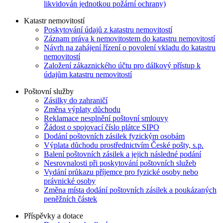
likvidován jednotkou požární ochrany)
Katastr nemovitostí
Poskytování údajů z katastru nemovitostí
Záznam práva k nemovitostem do katastru nemovitostí
Návrh na zahájení řízení o povolení vkladu do katastru
nemovitostí
Založení zákaznického účtu pro dálkový přístup k
údajům katastru nemovitostí
Poštovní služby
Zásilky do zahraničí
Změna výplaty důchodu
Reklamace nesplnění poštovní smlouvy
Žádost o spojovací číslo plátce SIPO
Dodání poštovních zásilek fyzickým osobám
Výplata důchodu prostřednictvím České pošty, s.p.
Balení poštovních zásilek a jejich následné podání
Nesrovnalosti při poskytování poštovních služeb
Vydání průkazu příjemce pro fyzické osoby nebo
právnické osoby
Změna místa dodání poštovních zásilek a poukázaných
peněžních částek
Příspěvky a dotace