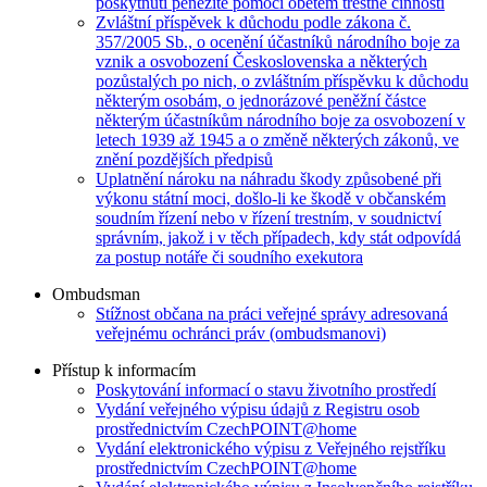
poskytnutí peněžité pomoci obětem trestné činnosti
Zvláštní příspěvek k důchodu podle zákona č.
357/2005 Sb., o ocenění účastníků národního boje za
vznik a osvobození Československa a některých
pozůstalých po nich, o zvláštním příspěvku k důchodu
některým osobám, o jednorázové peněžní částce
některým účastníkům národního boje za osvobození v
letech 1939 až 1945 a o změně některých zákonů, ve
znění pozdějších předpisů
Uplatnění nároku na náhradu škody způsobené při
výkonu státní moci, došlo-li ke škodě v občanském
soudním řízení nebo v řízení trestním, v soudnictví
správním, jakož i v těch případech, kdy stát odpovídá
za postup notáře či soudního exekutora
Ombudsman
Stížnost občana na práci veřejné správy adresovaná
veřejnému ochránci práv (ombudsmanovi)
Přístup k informacím
Poskytování informací o stavu životního prostředí
Vydání veřejného výpisu údajů z Registru osob
prostřednictvím CzechPOINT@home
Vydání elektronického výpisu z Veřejného rejstříku
prostřednictvím CzechPOINT@home