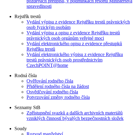
pozdějších předpisů, v podmínkách resortu Ministerstva
spravedlnosti
Rejstřík trestů
Vydání výpisu z evidence Rejstříku trestů právnických
osob fyzickým osobám
Vydání výpisu a opisu z evidence Rejstříku trestů
právnických osob orgánům veřejné moci
Vydání elektronického opisu z evidence přestupků
Rejstříku trestů
Vydání elektronického výpisu z evidence Rejstříku
trestů právnických osob prostřednictvím
CzechPOINT@home
Rodná čísla
Ověřování rodného čísla
Přidělení rodného čísla na žádost
Osvědčování rodného čísla
Potvrzování změny rodného čísla
Seznamy StB
Zpřístupnění svazků a dalších archivních materiálů
vzniklých činností bývalých bezpečnostních složek
Soudy
Rozvod manželství