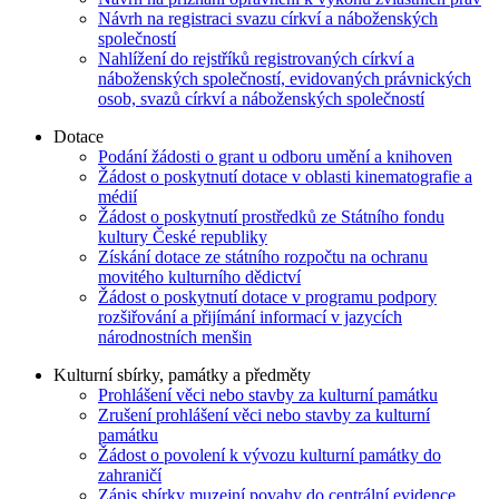
Návrh na registraci svazu církví a náboženských
společností
Nahlížení do rejstříků registrovaných církví a
náboženských společností, evidovaných právnických
osob, svazů církví a náboženských společností
Dotace
Podání žádosti o grant u odboru umění a knihoven
Žádost o poskytnutí dotace v oblasti kinematografie a
médií
Žádost o poskytnutí prostředků ze Státního fondu
kultury České republiky
Získání dotace ze státního rozpočtu na ochranu
movitého kulturního dědictví
Žádost o poskytnutí dotace v programu podpory
rozšiřování a přijímání informací v jazycích
národnostních menšin
Kulturní sbírky, památky a předměty
Prohlášení věci nebo stavby za kulturní památku
Zrušení prohlášení věci nebo stavby za kulturní
památku
Žádost o povolení k vývozu kulturní památky do
zahraničí
Zápis sbírky muzejní povahy do centrální evidence