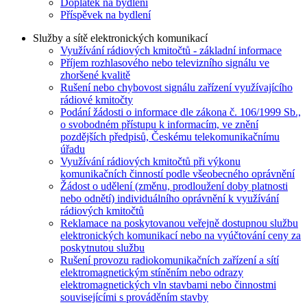
Doplatek na bydlení
Příspěvek na bydlení
Služby a sítě elektronických komunikací
Využívání rádiových kmitočtů - základní informace
Příjem rozhlasového nebo televizního signálu ve
zhoršené kvalitě
Rušení nebo chybovost signálu zařízení využívajícího
rádiové kmitočty
Podání žádosti o informace dle zákona č. 106/1999 Sb.,
o svobodném přístupu k informacím, ve znění
pozdějších předpisů, Českému telekomunikačnímu
úřadu
Využívání rádiových kmitočtů při výkonu
komunikačních činností podle všeobecného oprávnění
Žádost o udělení (změnu, prodloužení doby platnosti
nebo odnětí) individuálního oprávnění k využívání
rádiových kmitočtů
Reklamace na poskytovanou veřejně dostupnou službu
elektronických komunikací nebo na vyúčtování ceny za
poskytnutou službu
Rušení provozu radiokomunikačních zařízení a sítí
elektromagnetickým stíněním nebo odrazy
elektromagnetických vln stavbami nebo činnostmi
souvisejícími s prováděním stavby