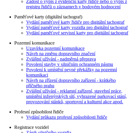
Žádost o výpis z evidenční karty řidiče nebo o výpis z
registru řidičů o záznamech v bodovém hodnocení
Paměťové karty (digitální tachograf)
Vydání paměťové karty řidiče pro digitální tachograf
Vydání paměťové karty vozidla pro digitální tachograf
Vydání paměťové servisní karty pro digitální tachograf
Pozemní komunikace
Uzavírka pozemní komunikace
Návrh na změnu dopravního značení
Zvláštní užívání - nadměrná přeprava
Povolení stavby v silničním ochranném pásmu
Povolení k umístění pevné překážky na pozemní
komunikaci
Návrh na zřízení dopravního zařízení - krátkého
příčného prahu
Zvláštní užívání - reklamní zařízení, stavební práce,
umístění inženýrských sítí, vyhrazené parkovací stání,
provozování stánků, sportovní a kulturní akce apod.
Profesní způsobilost řidiče
Vydání průkazu profesní způsobilosti řidiče
Registrace vozidel
Zánik silničního vozidla