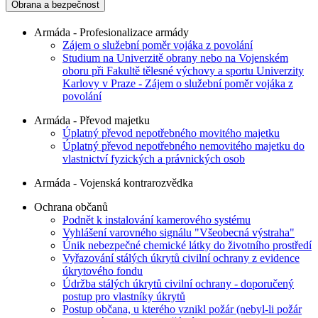
Obrana a bezpečnost
Armáda - Profesionalizace armády
Zájem o služební poměr vojáka z povolání
Studium na Univerzitě obrany nebo na Vojenském
oboru při Fakultě tělesné výchovy a sportu Univerzity
Karlovy v Praze - Zájem o služební poměr vojáka z
povolání
Armáda - Převod majetku
Úplatný převod nepotřebného movitého majetku
Úplatný převod nepotřebného nemovitého majetku do
vlastnictví fyzických a právnických osob
Armáda - Vojenská kontrarozvědka
Ochrana občanů
Podnět k instalování kamerového systému
Vyhlášení varovného signálu "Všeobecná výstraha"
Únik nebezpečné chemické látky do životního prostředí
Vyřazování stálých úkrytů civilní ochrany z evidence
úkrytového fondu
Údržba stálých úkrytů civilní ochrany - doporučený
postup pro vlastníky úkrytů
Postup občana, u kterého vznikl požár (nebyl-li požár