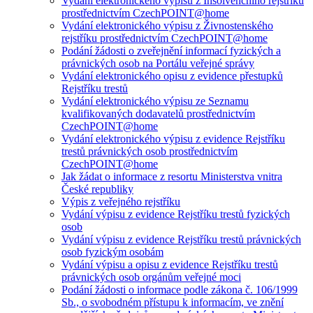
Vydání elektronického výpisu z Insolvenčního rejstříku
prostřednictvím CzechPOINT@home
Vydání elektronického výpisu z Živnostenského
rejstříku prostřednictvím CzechPOINT@home
Podání žádosti o zveřejnění informací fyzických a
právnických osob na Portálu veřejné správy
Vydání elektronického opisu z evidence přestupků
Rejstříku trestů
Vydání elektronického výpisu ze Seznamu
kvalifikovaných dodavatelů prostřednictvím
CzechPOINT@home
Vydání elektronického výpisu z evidence Rejstříku
trestů právnických osob prostřednictvím
CzechPOINT@home
Jak žádat o informace z resortu Ministerstva vnitra
České republiky
Výpis z veřejného rejstříku
Vydání výpisu z evidence Rejstříku trestů fyzických
osob
Vydání výpisu z evidence Rejstříku trestů právnických
osob fyzickým osobám
Vydání výpisu a opisu z evidence Rejstříku trestů
právnických osob orgánům veřejné moci
Podání žádosti o informace podle zákona č. 106/1999
Sb., o svobodném přístupu k informacím, ve znění