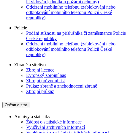
likvidován jednotkou požární ochrany)
Odcizení mobilního telefonu (zablokování nebo
odblokování mobilního telefonu Policií České
republiky)
Policie
Podání stížnosti na příslušníka či zaměstnance Policie
České republiky
Odcizení mobilního telefonu (zablokování nebo
odblokování mobilního telefonu Policií České
republiky)
Zbraně a střelivo
Zbrojní licence
Evropský zbrojní pas
Zbrojní průvodní list
Průkaz zbraně a znehodnocení zbraně
Zbrojní průkaz
Občan a stát
Archivy a statistiky
Žádost o statistické informace
Využívání archivních informací
Vyplňování a zasílání statistických informací