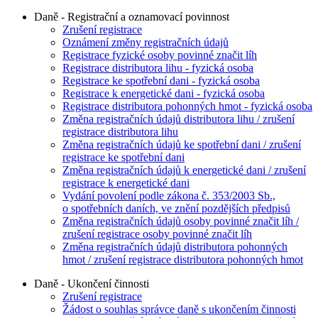
Daně - Registrační a oznamovací povinnost
Zrušení registrace
Oznámení změny registračních údajů
Registrace fyzické osoby povinné značit líh
Registrace distributora lihu - fyzická osoba
Registrace ke spotřební dani - fyzická osoba
Registrace k energetické dani - fyzická osoba
Registrace distributora pohonných hmot - fyzická osoba
Změna registračních údajů distributora lihu / zrušení
registrace distributora lihu
Změna registračních údajů ke spotřební dani / zrušení
registrace ke spotřební dani
Změna registračních údajů k energetické dani / zrušení
registrace k energetické dani
Vydání povolení podle zákona č. 353/2003 Sb.,
o spotřebních daních, ve znění pozdějších předpisů
Změna registračních údajů osoby povinné značit líh /
zrušení registrace osoby povinné značit líh
Změna registračních údajů distributora pohonných
hmot / zrušení registrace distributora pohonných hmot
Daně - Ukončení činnosti
Zrušení registrace
Žádost o souhlas správce daně s ukončením činnosti