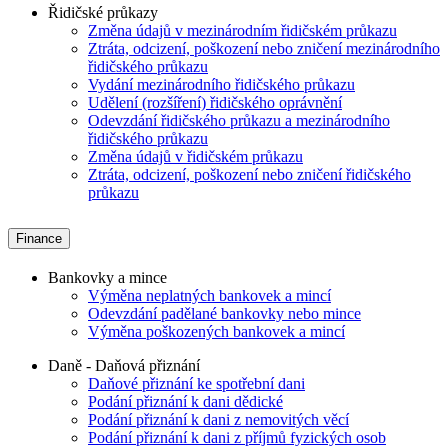
Řidičské průkazy
Změna údajů v mezinárodním řidičském průkazu
Ztráta, odcizení, poškození nebo zničení mezinárodního
řidičského průkazu
Vydání mezinárodního řidičského průkazu
Udělení (rozšíření) řidičského oprávnění
Odevzdání řidičského průkazu a mezinárodního
řidičského průkazu
Změna údajů v řidičském průkazu
Ztráta, odcizení, poškození nebo zničení řidičského
průkazu
Finance
Bankovky a mince
Výměna neplatných bankovek a mincí
Odevzdání padělané bankovky nebo mince
Výměna poškozených bankovek a mincí
Daně - Daňová přiznání
Daňové přiznání ke spotřební dani
Podání přiznání k dani dědické
Podání přiznání k dani z nemovitých věcí
Podání přiznání k dani z příjmů fyzických osob