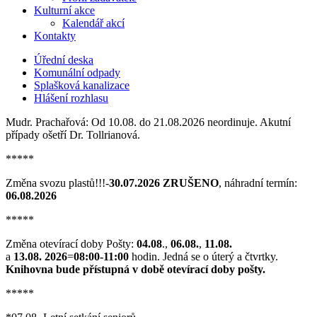
Kulturní akce
Kalendář akcí
Kontakty
Úřední deska
Komunální odpady
Splašková kanalizace
Hlášení rozhlasu
Mudr. Prachařová: Od 10.08. do 21.08.2026 neordinuje. Akutní
případy ošetří Dr. Tollrianová.
*****
Změna svozu plastů!!!-
30.07.2026 ZRUŠENO
, náhradní termín:
06.08.2026
*****
Změna otevírací doby Pošty:
04.08
.,
06.08.
,
11.08.
a
13.08. 2026
=
08:00-11:00
hodin. Jedná se o úterý a čtvrtky.
Knihovna bude přístupná v době otevírací doby pošty.
*****