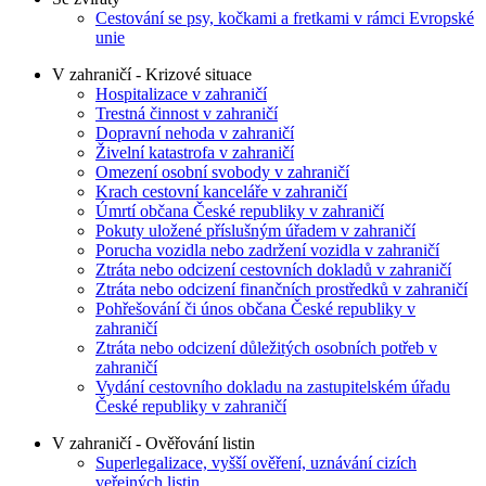
Cestování se psy, kočkami a fretkami v rámci Evropské
unie
V zahraničí - Krizové situace
Hospitalizace v zahraničí
Trestná činnost v zahraničí
Dopravní nehoda v zahraničí
Živelní katastrofa v zahraničí
Omezení osobní svobody v zahraničí
Krach cestovní kanceláře v zahraničí
Úmrtí občana České republiky v zahraničí
Pokuty uložené příslušným úřadem v zahraničí
Porucha vozidla nebo zadržení vozidla v zahraničí
Ztráta nebo odcizení cestovních dokladů v zahraničí
Ztráta nebo odcizení finančních prostředků v zahraničí
Pohřešování či únos občana České republiky v
zahraničí
Ztráta nebo odcizení důležitých osobních potřeb v
zahraničí
Vydání cestovního dokladu na zastupitelském úřadu
České republiky v zahraničí
V zahraničí - Ověřování listin
Superlegalizace, vyšší ověření, uznávání cizích
veřejných listin