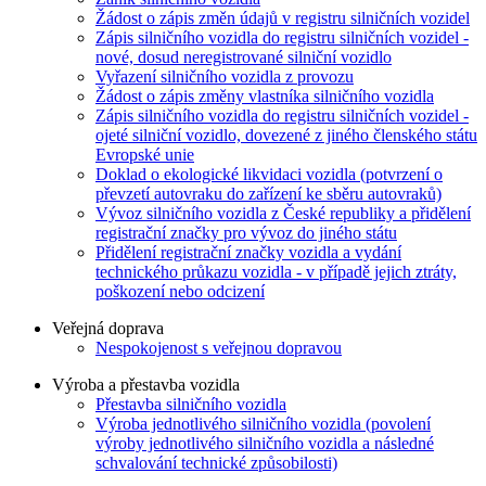
Žádost o zápis změn údajů v registru silničních vozidel
Zápis silničního vozidla do registru silničních vozidel -
nové, dosud neregistrované silniční vozidlo
Vyřazení silničního vozidla z provozu
Žádost o zápis změny vlastníka silničního vozidla
Zápis silničního vozidla do registru silničních vozidel -
ojeté silniční vozidlo, dovezené z jiného členského státu
Evropské unie
Doklad o ekologické likvidaci vozidla (potvrzení o
převzetí autovraku do zařízení ke sběru autovraků)
Vývoz silničního vozidla z České republiky a přidělení
registrační značky pro vývoz do jiného státu
Přidělení registrační značky vozidla a vydání
technického průkazu vozidla - v případě jejich ztráty,
poškození nebo odcizení
Veřejná doprava
Nespokojenost s veřejnou dopravou
Výroba a přestavba vozidla
Přestavba silničního vozidla
Výroba jednotlivého silničního vozidla (povolení
výroby jednotlivého silničního vozidla a následné
schvalování technické způsobilosti)