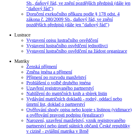
Sb., daňový řád, ve znění pozdějších předpisů (dále jen
"daňový řád")
Doručení exekučního příkazu podle § 178 odst. 4
zákona č. 280/2009 Sb., daňový řád, ve znění
pozdějších předpisů (dále jen "daňový řád")
Lustrace
Vystavení opisu lustračního osvědčení
Vystavení lustračního osvědčení jednotlivci
Vystavení lustračního osvědčení na žádost organizace
Matriky
Ženská příjmení
Změna jména a příjmení
Příjmení po rozvodu manželství
Prohlášení o volbě druhého jména
Uzavření registrovaného partnerství
Nahlížení do matričních knih a sbírek listin
Vydávání matričních dokladů - rodný, oddací nebo
úmrtní list, doklad o partnerství
Ověřování shody opisu nebo kopie s listinou (vidimace)
a ověřování pravosti podpisu (legalizace)
Narození, uzavření manželství, vznik registrovaného
partnerství nebo úmrtí státních občanů České republiky
v cizině - zvláštní matrika v Brně