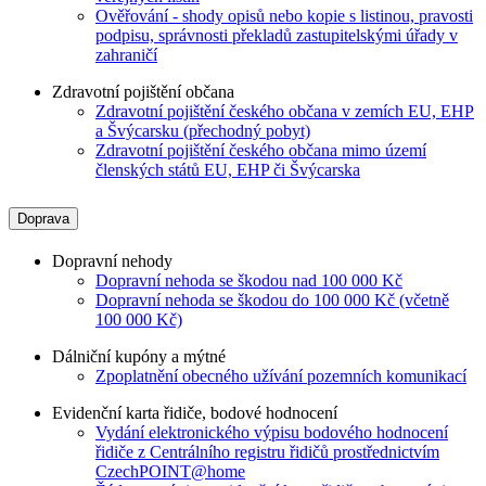
Ověřování - shody opisů nebo kopie s listinou, pravosti
podpisu, správnosti překladů zastupitelskými úřady v
zahraničí
Zdravotní pojištění občana
Zdravotní pojištění českého občana v zemích EU, EHP
a Švýcarsku (přechodný pobyt)
Zdravotní pojištění českého občana mimo území
členských států EU, EHP či Švýcarska
Doprava
Dopravní nehody
Dopravní nehoda se škodou nad 100 000 Kč
Dopravní nehoda se škodou do 100 000 Kč (včetně
100 000 Kč)
Dálniční kupóny a mýtné
Zpoplatnění obecného užívání pozemních komunikací
Evidenční karta řidiče, bodové hodnocení
Vydání elektronického výpisu bodového hodnocení
řidiče z Centrálního registru řidičů prostřednictvím
CzechPOINT@home