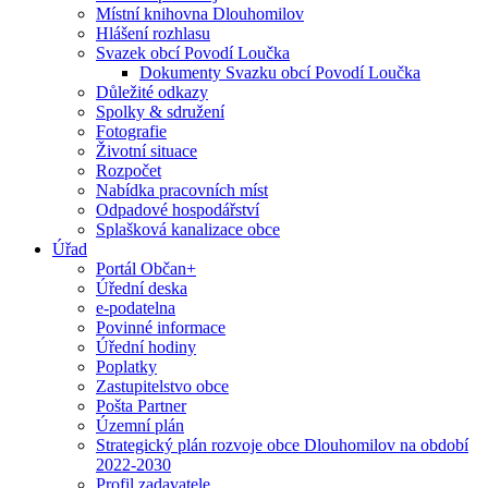
Místní knihovna Dlouhomilov
Hlášení rozhlasu
Svazek obcí Povodí Loučka
Dokumenty Svazku obcí Povodí Loučka
Důležité odkazy
Spolky & sdružení
Fotografie
Životní situace
Rozpočet
Nabídka pracovních míst
Odpadové hospodářství
Splašková kanalizace obce
Úřad
Portál Občan+
Úřední deska
e-podatelna
Povinné informace
Úřední hodiny
Poplatky
Zastupitelstvo obce
Pošta Partner
Územní plán
Strategický plán rozvoje obce Dlouhomilov na období
2022-2030
Profil zadavatele