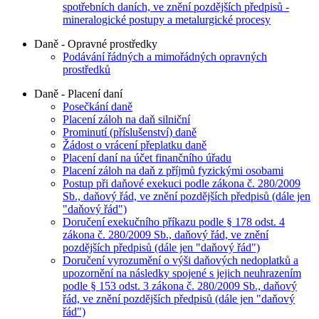
spotřebních daních, ve znění pozdějších předpisů -
mineralogické postupy a metalurgické procesy
Daně - Opravné prostředky
Podávání řádných a mimořádných opravných
prostředků
Daně - Placení daní
Posečkání daně
Placení záloh na daň silniční
Prominutí (příslušenství) daně
Žádost o vrácení přeplatku daně
Placení daní na účet finančního úřadu
Placení záloh na daň z příjmů fyzickými osobami
Postup při daňové exekuci podle zákona č. 280/2009
Sb., daňový řád, ve znění pozdějších předpisů (dále jen
"daňový řád")
Doručení exekučního příkazu podle § 178 odst. 4
zákona č. 280/2009 Sb., daňový řád, ve znění
pozdějších předpisů (dále jen "daňový řád")
Doručení vyrozumění o výši daňových nedoplatků a
upozornění na následky spojené s jejich neuhrazením
podle § 153 odst. 3 zákona č. 280/2009 Sb., daňový
řád, ve znění pozdějších předpisů (dále jen "daňový
řád")