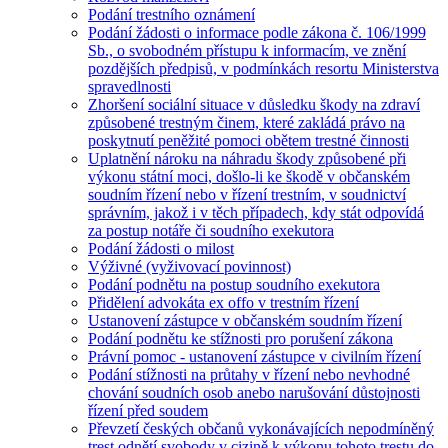
Podání trestního oznámení
Podání žádosti o informace podle zákona č. 106/1999
Sb., o svobodném přístupu k informacím, ve znění
pozdějších předpisů, v podmínkách resortu Ministerstva
spravedlnosti
Zhoršení sociální situace v důsledku škody na zdraví
způsobené trestným činem, které zakládá právo na
poskytnutí peněžité pomoci obětem trestné činnosti
Uplatnění nároku na náhradu škody způsobené při
výkonu státní moci, došlo-li ke škodě v občanském
soudním řízení nebo v řízení trestním, v soudnictví
správním, jakož i v těch případech, kdy stát odpovídá
za postup notáře či soudního exekutora
Podání žádosti o milost
Výživné (vyživovací povinnost)
Podání podnětu na postup soudního exekutora
Přidělení advokáta ex offo v trestním řízení
Ustanovení zástupce v občanském soudním řízení
Podání podnětu ke stížnosti pro porušení zákona
Právní pomoc - ustanovení zástupce v civilním řízení
Podání stížnosti na průtahy v řízení nebo nevhodné
chování soudních osob anebo narušování důstojnosti
řízení před soudem
Převzetí českých občanů vykonávajících nepodmíněný
trest odnětí svobody v cizině k výkonu tohoto trestu do