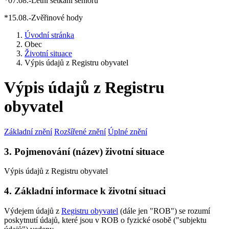
*07.08.-Letní setkání seniorů
*15.08.-Zvěřinové hody
Úvodní stránka
Obec
Životní situace
Výpis údajů z Registru obyvatel
Výpis údajů z Registru
obyvatel
Základní znění
Rozšířené znění
Úplné znění
3. Pojmenování (název) životní situace
Výpis údajů z Registru obyvatel
4. Základní informace k životní situaci
Výdejem údajů z
Registru obyvatel
(dále jen "ROB") se rozumí
poskytnutí údajů, které jsou v ROB o fyzické osobě ("subjektu