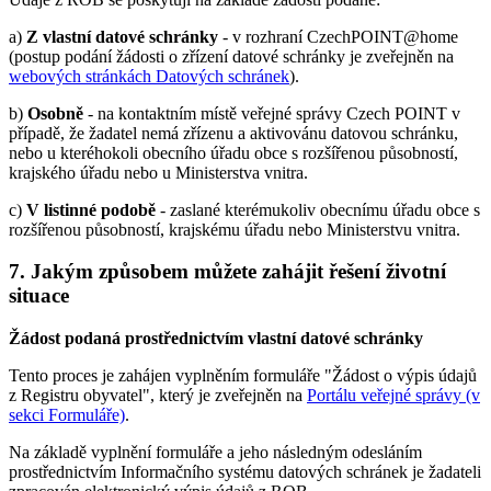
a)
Z vlastní datové schránky
- v rozhraní CzechPOINT@home
(postup podání žádosti o zřízení datové schránky je zveřejněn na
webových stránkách Datových schránek
).
b)
Osobně
- na kontaktním místě veřejné správy Czech POINT v
případě, že žadatel nemá zřízenu a aktivovánu datovou schránku,
nebo u kteréhokoli obecního úřadu obce s rozšířenou působností,
krajského úřadu nebo u Ministerstva vnitra.
c)
V listinné podobě
- zaslané kterémukoliv obecnímu úřadu obce s
rozšířenou působností, krajskému úřadu nebo Ministerstvu vnitra.
7. Jakým způsobem můžete zahájit řešení životní
situace
Žádost podaná prostřednictvím vlastní datové schránky
Tento proces je zahájen vyplněním formuláře "Žádost o výpis údajů
z Registru obyvatel", který je zveřejněn na
Portálu veřejné správy (v
sekci Formuláře)
.
Na základě vyplnění formuláře a jeho následným odesláním
prostřednictvím Informačního systému datových schránek je žadateli