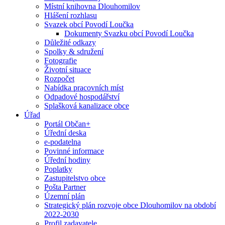
Místní knihovna Dlouhomilov
Hlášení rozhlasu
Svazek obcí Povodí Loučka
Dokumenty Svazku obcí Povodí Loučka
Důležité odkazy
Spolky & sdružení
Fotografie
Životní situace
Rozpočet
Nabídka pracovních míst
Odpadové hospodářství
Splašková kanalizace obce
Úřad
Portál Občan+
Úřední deska
e-podatelna
Povinné informace
Úřední hodiny
Poplatky
Zastupitelstvo obce
Pošta Partner
Územní plán
Strategický plán rozvoje obce Dlouhomilov na období
2022-2030
Profil zadavatele