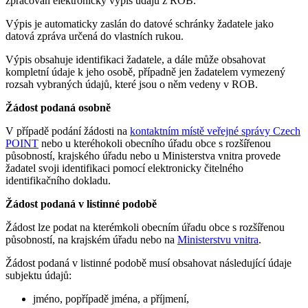
zpracován elektronický výpis údajů z ROB.
Výpis je automaticky zaslán do datové schránky žadatele jako
datová zpráva určená do vlastních rukou.
Výpis obsahuje identifikaci žadatele, a dále může obsahovat
kompletní údaje k jeho osobě, případně jen žadatelem vymezený
rozsah vybraných údajů, které jsou o něm vedeny v ROB.
Žádost podaná osobně
V případě podání žádosti na
kontaktním místě veřejné správy Czech
POINT
nebo u kteréhokoli obecního úřadu obce s rozšířenou
působností, krajského úřadu nebo u Ministerstva vnitra provede
žadatel svoji identifikaci pomocí elektronicky čitelného
identifikačního dokladu.
Žádost podaná v listinné podobě
Žádost lze podat na kterémkoli obecním úřadu obce s rozšířenou
působností, na krajském úřadu nebo na
Ministerstvu vnitra
.
Žádost podaná v listinné podobě musí obsahovat následující údaje
subjektu údajů:
jméno, popřípadě jména, a příjmení,