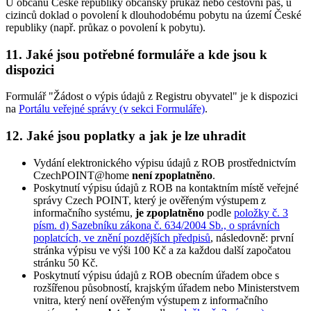
U občanů České republiky občanský průkaz nebo cestovní pas, u
cizinců doklad o povolení k dlouhodobému pobytu na území České
republiky (např. průkaz o povolení k pobytu).
11. Jaké jsou potřebné formuláře a kde jsou k
dispozici
Formulář "Žádost o výpis údajů z Registru obyvatel" je k dispozici
na
Portálu veřejné správy (v sekci Formuláře)
.
12. Jaké jsou poplatky a jak je lze uhradit
Vydání elektronického výpisu údajů z ROB prostřednictvím
CzechPOINT@home
není zpoplatněno
.
Poskytnutí výpisu údajů z ROB na kontaktním místě veřejné
správy Czech POINT, který je ověřeným výstupem z
informačního systému,
je zpoplatněno
podle
položky č. 3
písm. d) Sazebníku zákona č. 634/2004 Sb., o správních
poplatcích, ve znění pozdějších předpisů
, následovně: první
stránka výpisu ve výši 100 Kč a za každou další započatou
stránku 50 Kč.
Poskytnutí výpisu údajů z ROB obecním úřadem obce s
rozšířenou působností, krajským úřadem nebo Ministerstvem
vnitra, který není ověřeným výstupem z informačního