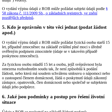
údajů") vedeny.
O vydání výpisu údajů z ROB může požádat subjekt údajů podle
§
58 zákona č. 111/2009 Sb., o základních registrech, ve znění
pozdějších předpisů
.
5. Kdo je oprávněn v této věci jednat (podat žádost
apod.)
O vydání výpisu údajů z ROB může požádat fyzická osoba starší 15
let, případně zmocněnec na základě zvláštní plné moci s úředně
ověřeným podpisem zmocnitele (údaje se v takovém případě
poskytnou zmocněnci).
Za fyzickou osobu mladší 15 let a osobu, jejíž svéprávnost byla
omezena rozhodnutím soudu tak, že není způsobilá k podání
žádosti, nebo která má soudem schválenu smlouvu o nápomoci nebo
o zastoupení členem domácnosti, žádá o poskytnutí údajů zákonný
zástupce, opatrovník, člen domácnosti nebo společně se subjektem
údajů jeho podpůrce.
6. Jaké jsou podmínky a postup pro řešení životní
situace
Údaje z ROB se poskytují na základě žádosti podané: