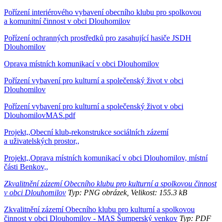
Pořízení interiérového vybavení obecního klubu pro spolkovou
a komunitní činnost v obci Dlouhomilov
Pořízení ochranných prostředků pro zasahující hasiče JSDH
Dlouhomilov
Oprava místních komunikací v obci Dlouhomilov
Pořízení vybavení pro kulturní a společenský život v obci
Dlouhomilov
Pořízení vybavení pro kulturní a společenský život v obci
DlouhomilovMAS.pdf
Projekt,,Obecní klub-rekonstrukce sociálních zázemí
a uživatelských prostor,,
Projekt,,Oprava místních komunikací v obci Dlouhomilov, místní
části Benkov,,
Zkvalitnění zázemí Obecního klubu pro kulturní a spolkovou činnost
v obci Dlouhomilov
Typ: PNG obrázek, Velikost: 155.3 kB
Zkvalitnění zázemí Obecního klubu pro kulturní a spolkovou
činnost v obci Dlouhomilov - MAS Šumperský venkov
Typ: PDF