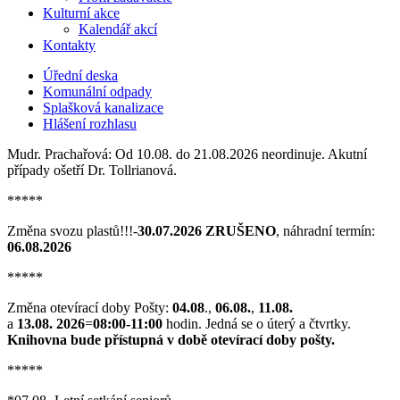
Kulturní akce
Kalendář akcí
Kontakty
Úřední deska
Komunální odpady
Splašková kanalizace
Hlášení rozhlasu
Mudr. Prachařová: Od 10.08. do 21.08.2026 neordinuje. Akutní
případy ošetří Dr. Tollrianová.
*****
Změna svozu plastů!!!-
30.07.2026 ZRUŠENO
, náhradní termín:
06.08.2026
*****
Změna otevírací doby Pošty:
04.08
.,
06.08.
,
11.08.
a
13.08. 2026
=
08:00-11:00
hodin. Jedná se o úterý a čtvrtky.
Knihovna bude přístupná v době otevírací doby pošty.
*****