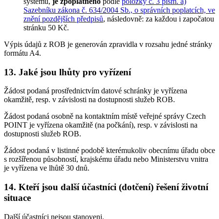
systému,
je zpoplatněno
podle
položky č. 3 písm. a)
Sazebníku zákona č. 634/2004 Sb., o správních poplatcích, ve
znění pozdějších předpisů
, následovně: za každou i započatou
stránku 50 Kč.
Výpis údajů z ROB je generován zpravidla v rozsahu jedné stránky
formátu A4.
13. Jaké jsou lhůty pro vyřízení
Žádost podaná prostřednictvím datové schránky je vyřízena
okamžitě, resp. v závislosti na dostupnosti služeb ROB.
Žádost podaná osobně na kontaktním místě veřejné správy Czech
POINT je vyřízena okamžitě (na počkání), resp. v závislosti na
dostupnosti služeb ROB.
Žádost podaná v listinné podobě kterémukoliv obecnímu úřadu obce
s rozšířenou působností, krajskému úřadu nebo Ministerstvu vnitra
je vyřízena ve lhůtě 30 dnů.
14. Kteří jsou další účastníci (dotčení) řešení životní
situace
Další účastníci nejsou stanoveni.