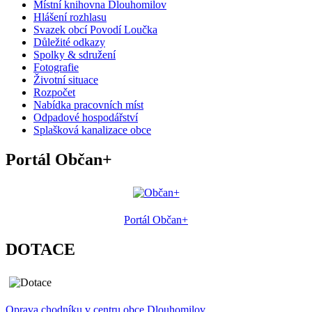
Místní knihovna Dlouhomilov
Hlášení rozhlasu
Svazek obcí Povodí Loučka
Důležité odkazy
Spolky & sdružení
Fotografie
Životní situace
Rozpočet
Nabídka pracovních míst
Odpadové hospodářství
Splašková kanalizace obce
Portál Občan+
Portál Občan+
DOTACE
Oprava chodníku v centru obce Dlouhomilov