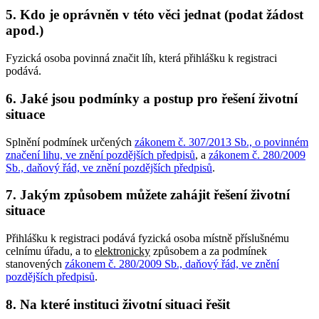
5. Kdo je oprávněn v této věci jednat (podat žádost
apod.)
Fyzická osoba povinná značit líh, která přihlášku k registraci
podává.
6. Jaké jsou podmínky a postup pro řešení životní
situace
Splnění podmínek určených
zákonem č. 307/2013 Sb., o povinném
značení lihu, ve znění pozdějších předpisů
, a
zákonem č. 280/2009
Sb., daňový řád, ve znění pozdějších předpisů
.
7. Jakým způsobem můžete zahájit řešení životní
situace
Přihlášku k registraci podává fyzická osoba místně příslušnému
celnímu úřadu, a to
elektronicky
způsobem a za podmínek
stanovených
zákonem č. 280/2009 Sb., daňový řád, ve znění
pozdějších předpisů
.
8. Na které instituci životní situaci řešit