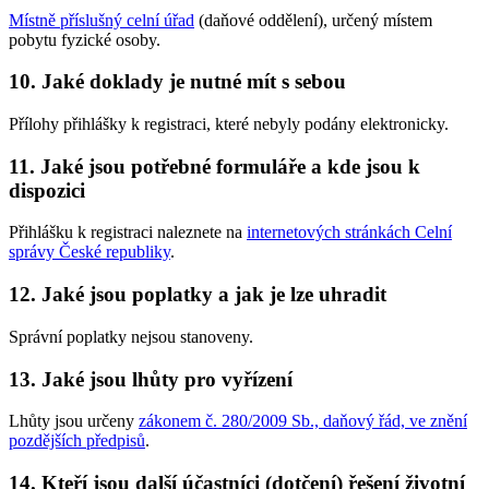
Místně příslušný celní úřad
(daňové oddělení), určený místem
pobytu fyzické osoby.
10. Jaké doklady je nutné mít s sebou
Přílohy přihlášky k registraci, které nebyly podány elektronicky.
11. Jaké jsou potřebné formuláře a kde jsou k
dispozici
Přihlášku k registraci naleznete na
internetových stránkách Celní
správy České republiky
.
12. Jaké jsou poplatky a jak je lze uhradit
Správní poplatky nejsou stanoveny.
13. Jaké jsou lhůty pro vyřízení
Lhůty jsou určeny
zákonem č. 280/2009 Sb., daňový řád, ve znění
pozdějších předpisů
.
14. Kteří jsou další účastníci (dotčení) řešení životní