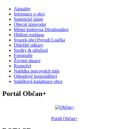
Aktuality
Informace o obci
Statistické údaje
Obecní zpravodaj
Místní knihovna Dlouhomilov
Hlášení rozhlasu
Svazek obcí Povodí Loučka
Důležité odkazy
Spolky & sdružení
Fotografie
Životní situace
Rozpočet
Nabídka pracovních míst
Odpadové hospodářství
Splašková kanalizace obce
Portál Občan+
Portál Občan+