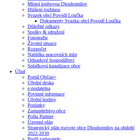
Místní knihovna Dlouhomilov
Hlášení rozhlasu
Svazek obcí Povodí Loučka
Dokumenty Svazku obcí Povodí Loučka
Důležité odkazy
Spolky & sdružení
Fotografie
Životní situace
Rozpočet
Nabídka pracovních míst
Odpadové hospodářství
Splašková kanalizace obce
Úřad
Portál Občan+
Úřední deska
e-podatelna
Povinné informace
Úřední hodiny
Poplatky
Zastupitelstvo obce
Pošta Partner
Územní plán
Strategický plán rozvoje obce Dlouhomilov na období
2022-2030
Profil zadavatele