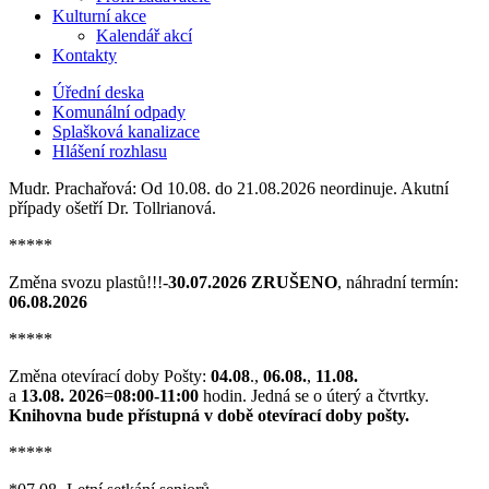
Kulturní akce
Kalendář akcí
Kontakty
Úřední deska
Komunální odpady
Splašková kanalizace
Hlášení rozhlasu
Mudr. Prachařová: Od 10.08. do 21.08.2026 neordinuje. Akutní
případy ošetří Dr. Tollrianová.
*****
Změna svozu plastů!!!-
30.07.2026 ZRUŠENO
, náhradní termín:
06.08.2026
*****
Změna otevírací doby Pošty:
04.08
.,
06.08.
,
11.08.
a
13.08. 2026
=
08:00-11:00
hodin. Jedná se o úterý a čtvrtky.
Knihovna bude přístupná v době otevírací doby pošty.
*****