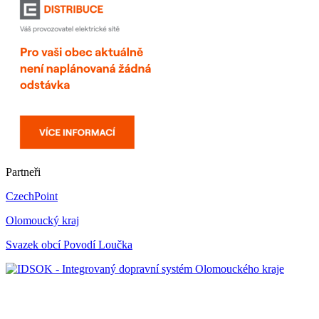
Partneři
CzechPoint
Olomoucký kraj
Svazek obcí Povodí Loučka