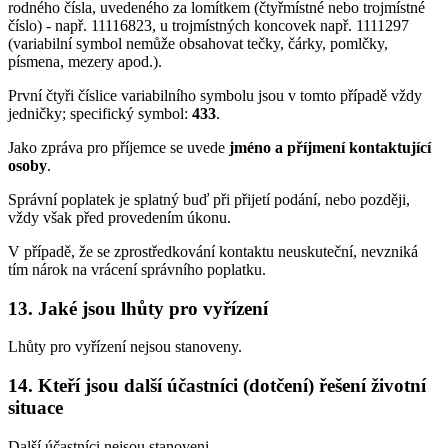
rodného čísla, uvedeného za lomítkem (čtyřmístné nebo trojmístné
číslo) - např. 11116823, u trojmístných koncovek např. 1111297
(variabilní symbol nemůže obsahovat tečky, čárky, pomlčky,
písmena, mezery apod.).
První čtyři číslice variabilního symbolu jsou v tomto případě vždy
jedničky; specifický symbol:
433
.
Jako zpráva pro příjemce se uvede
jméno a příjmení kontaktující
osoby
.
Správní poplatek je splatný buď při přijetí podání, nebo později,
vždy však před provedením úkonu.
V případě, že se zprostředkování kontaktu neuskuteční, nevzniká
tím nárok na vrácení správního poplatku.
13. Jaké jsou lhůty pro vyřízení
Lhůty pro vyřízení nejsou stanoveny.
14. Kteří jsou další účastníci (dotčení) řešení životní
situace
Další účastníci nejsou stanoveni.