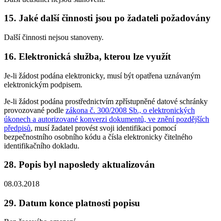
15. Jaké další činnosti jsou po žadateli požadovány
Další činnosti nejsou stanoveny.
16. Elektronická služba, kterou lze využít
Je-li žádost podána elektronicky, musí být opatřena uznávaným
elektronickým podpisem.
Je-li žádost podána prostřednictvím zpřístupněné datové schránky
provozované podle
zákona č. 300/2008 Sb., o elektronických
úkonech a autorizované konverzi dokumentů, ve znění pozdějších
předpisů
, musí žadatel provést svoji identifikaci pomocí
bezpečnostního osobního kódu a čísla elektronicky čitelného
identifikačního dokladu.
28. Popis byl naposledy aktualizován
08.03.2018
29. Datum konce platnosti popisu