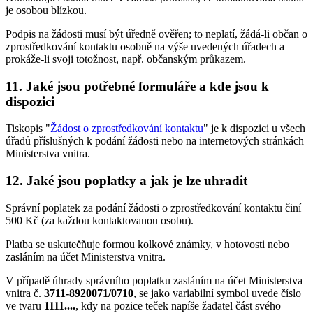
je osobou blízkou.
Podpis na žádosti musí být úředně ověřen; to neplatí, žádá-li občan o
zprostředkování kontaktu osobně na výše uvedených úřadech a
prokáže-li svoji totožnost, např. občanským průkazem.
11. Jaké jsou potřebné formuláře a kde jsou k
dispozici
Tiskopis "
Žádost o zprostředkování kontaktu
" je k dispozici u všech
úřadů příslušných k podání žádosti nebo na internetových stránkách
Ministerstva vnitra.
12. Jaké jsou poplatky a jak je lze uhradit
Správní poplatek za podání žádosti o zprostředkování kontaktu činí
500 Kč (za každou kontaktovanou osobu).
Platba se uskutečňuje formou kolkové známky, v hotovosti nebo
zasláním na účet Ministerstva vnitra.
V případě úhrady správního poplatku zasláním na účet Ministerstva
vnitra č.
3711-8920071/0710
, se jako variabilní symbol uvede číslo
ve tvaru
1111....
, kdy na pozice teček napíše žadatel část svého