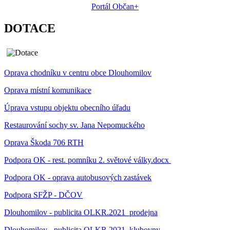
Portál Občan+
DOTACE
Oprava chodníku v centru obce Dlouhomilov
Oprava místní komunikace
Úprava vstupu objektu obecního úřadu
Restaurování sochy sv. Jana Nepomuckého
Oprava Škoda 706 RTH
Podpora OK - rest. pomníku 2. světové války.docx
Podpora OK - oprava autobusových zastávek
Podpora SFŽP - DČOV
Dlouhomilov - publicita OLKR.2021_prodejna
Dlouhomilov - publicita OLKR.2021_klubovny