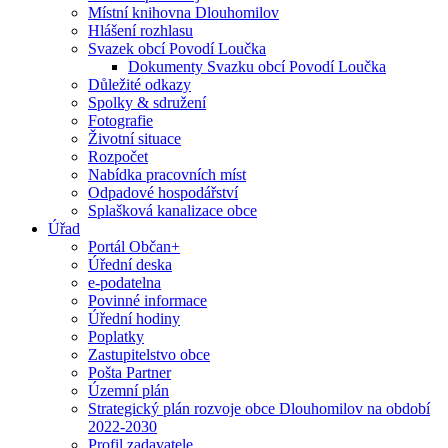
Místní knihovna Dlouhomilov
Hlášení rozhlasu
Svazek obcí Povodí Loučka
Dokumenty Svazku obcí Povodí Loučka
Důležité odkazy
Spolky & sdružení
Fotografie
Životní situace
Rozpočet
Nabídka pracovních míst
Odpadové hospodářství
Splašková kanalizace obce
Úřad
Portál Občan+
Úřední deska
e-podatelna
Povinné informace
Úřední hodiny
Poplatky
Zastupitelstvo obce
Pošta Partner
Územní plán
Strategický plán rozvoje obce Dlouhomilov na období
2022-2030
Profil zadavatele