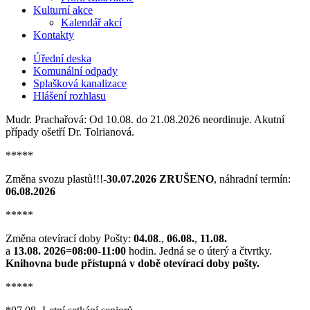
Kulturní akce
Kalendář akcí
Kontakty
Úřední deska
Komunální odpady
Splašková kanalizace
Hlášení rozhlasu
Mudr. Prachařová: Od 10.08. do 21.08.2026 neordinuje. Akutní
případy ošetří Dr. Tolrianová.
*****
Změna svozu plastů!!!-
30.07.2026 ZRUŠENO
, náhradní termín:
06.08.2026
*****
Změna otevírací doby Pošty:
04.08
.,
06.08.
,
11.08.
a
13.08. 2026
=
08:00-11:00
hodin. Jedná se o úterý a čtvrtky.
Knihovna bude přístupná v době otevírací doby pošty.
*****