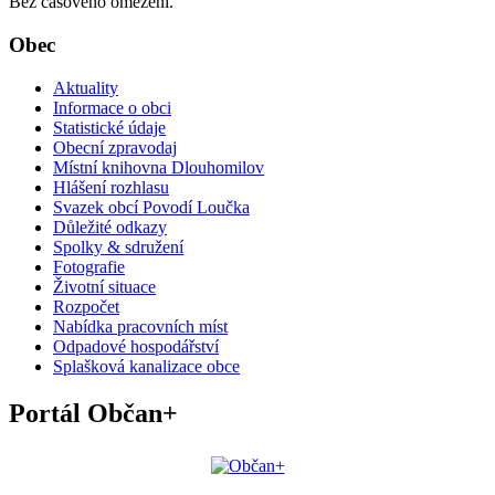
Bez časového omezení.
Obec
Aktuality
Informace o obci
Statistické údaje
Obecní zpravodaj
Místní knihovna Dlouhomilov
Hlášení rozhlasu
Svazek obcí Povodí Loučka
Důležité odkazy
Spolky & sdružení
Fotografie
Životní situace
Rozpočet
Nabídka pracovních míst
Odpadové hospodářství
Splašková kanalizace obce
Portál Občan+