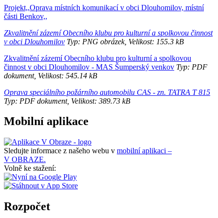
Projekt,,Oprava místních komunikací v obci Dlouhomilov, místní
části Benkov,,
Zkvalitnění zázemí Obecního klubu pro kulturní a spolkovou činnost
v obci Dlouhomilov
Typ: PNG obrázek, Velikost: 155.3 kB
Zkvalitnění zázemí Obecního klubu pro kulturní a spolkovou
činnost v obci Dlouhomilov - MAS Šumperský venkov
Typ: PDF
dokument, Velikost: 545.14 kB
Oprava speciálního požárního automobilu CAS - zn. TATRA T 815
Typ: PDF dokument, Velikost: 389.73 kB
Mobilní aplikace
Sledujte informace z našeho webu v
mobilní aplikaci –
V OBRAZE.
Volně ke stažení:
Rozpočet