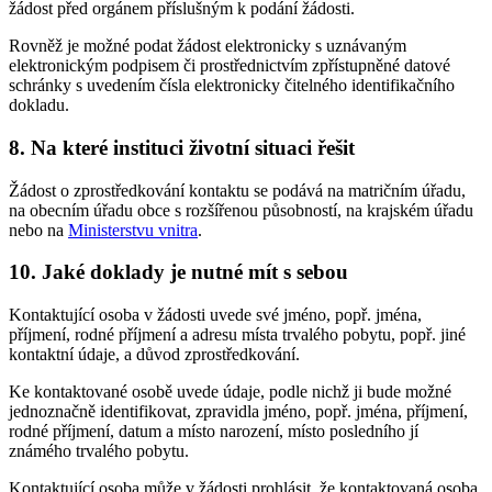
žádost před orgánem příslušným k podání žádosti.
Rovněž je možné podat žádost elektronicky s uznávaným
elektronickým podpisem či prostřednictvím zpřístupněné datové
schránky s uvedením čísla elektronicky čitelného identifikačního
dokladu.
8. Na které instituci životní situaci řešit
Žádost o zprostředkování kontaktu se podává na matričním úřadu,
na obecním úřadu obce s rozšířenou působností, na krajském úřadu
nebo na
Ministerstvu vnitra
.
10. Jaké doklady je nutné mít s sebou
Kontaktující osoba v žádosti uvede své jméno, popř. jména,
příjmení, rodné příjmení a adresu místa trvalého pobytu, popř. jiné
kontaktní údaje, a důvod zprostředkování.
Ke kontaktované osobě uvede údaje, podle nichž ji bude možné
jednoznačně identifikovat, zpravidla jméno, popř. jména, příjmení,
rodné příjmení, datum a místo narození, místo posledního jí
známého trvalého pobytu.
Kontaktující osoba může v žádosti prohlásit, že kontaktovaná osoba