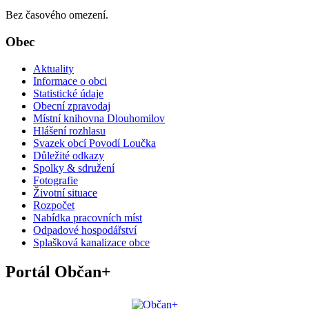
Bez časového omezení.
Obec
Aktuality
Informace o obci
Statistické údaje
Obecní zpravodaj
Místní knihovna Dlouhomilov
Hlášení rozhlasu
Svazek obcí Povodí Loučka
Důležité odkazy
Spolky & sdružení
Fotografie
Životní situace
Rozpočet
Nabídka pracovních míst
Odpadové hospodářství
Splašková kanalizace obce
Portál Občan+