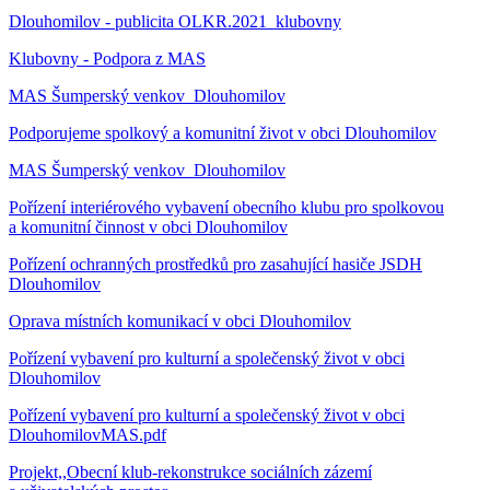
Dlouhomilov - publicita OLKR.2021_klubovny
Klubovny - Podpora z MAS
MAS Šumperský venkov_Dlouhomilov
Podporujeme spolkový a komunitní život v obci Dlouhomilov
MAS Šumperský venkov_Dlouhomilov
Pořízení interiérového vybavení obecního klubu pro spolkovou
a komunitní činnost v obci Dlouhomilov
Pořízení ochranných prostředků pro zasahující hasiče JSDH
Dlouhomilov
Oprava místních komunikací v obci Dlouhomilov
Pořízení vybavení pro kulturní a společenský život v obci
Dlouhomilov
Pořízení vybavení pro kulturní a společenský život v obci
DlouhomilovMAS.pdf
Projekt,,Obecní klub-rekonstrukce sociálních zázemí