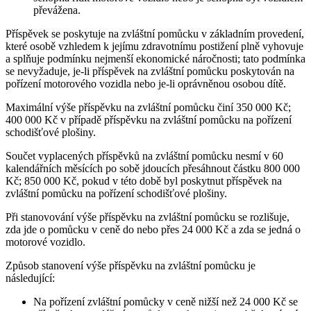
převážena.
Příspěvek se poskytuje na zvláštní pomůcku v základním provedení,
které osobě vzhledem k jejímu zdravotnímu postižení plně vyhovuje
a splňuje podmínku nejmenší ekonomické náročnosti; tato podmínka
se nevyžaduje, je-li příspěvek na zvláštní pomůcku poskytován na
pořízení motorového vozidla nebo je-li oprávněnou osobou dítě.
Maximální výše příspěvku na zvláštní pomůcku činí 350 000 Kč;
400 000 Kč v případě příspěvku na zvláštní pomůcku na pořízení
schodišťové plošiny.
Součet vyplacených příspěvků na zvláštní pomůcku nesmí v 60
kalendářních měsících po sobě jdoucích přesáhnout částku 800 000
Kč; 850 000 Kč, pokud v této době byl poskytnut příspěvek na
zvláštní pomůcku na pořízení schodišťové plošiny.
Při stanovování výše příspěvku na zvláštní pomůcku se rozlišuje,
zda jde o pomůcku v ceně do nebo přes 24 000 Kč a zda se jedná o
motorové vozidlo.
Způsob stanovení výše příspěvku na zvláštní pomůcku je
následující:
Na pořízení zvláštní pomůcky v ceně nižší než 24 000 Kč se