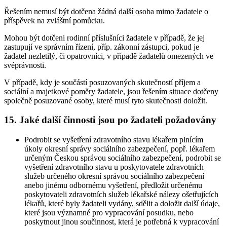
Řešením nemusí být dotčena žádná další osoba mimo žadatele o
příspěvek na zvláštní pomůcku.
Mohou být dotčeni rodinní příslušníci žadatele v případě, že jej
zastupují ve správním řízení, příp. zákonní zástupci, pokud je
žadatel nezletilý, či opatrovníci, v případě žadatelů omezených ve
svéprávnosti.
V případě, kdy je součástí posuzovaných skutečností příjem a
sociální a majetkové poměry žadatele, jsou řešením situace dotčeny
společně posuzované osoby, které musí tyto skutečnosti doložit.
15. Jaké další činnosti jsou po žadateli požadovány
Podrobit se vyšetření zdravotního stavu lékařem plnícím
úkoly okresní správy sociálního zabezpečení, popř. lékařem
určeným Českou správou sociálního zabezpečení, podrobit se
vyšetření zdravotního stavu u poskytovatele zdravotních
služeb určeného okresní správou sociálního zabezpečení
anebo jinému odbornému vyšetření, předložit určenému
poskytovateli zdravotních služeb lékařské nálezy ošetřujících
lékařů, které byly žadateli vydány, sdělit a doložit další údaje,
které jsou významné pro vypracování posudku, nebo
poskytnout jinou součinnost, která je potřebná k vypracování