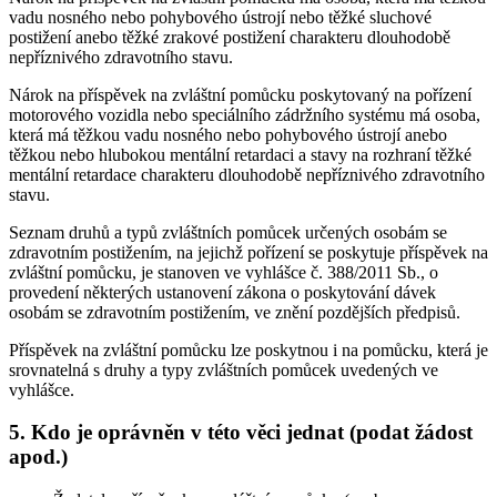
vadu nosného nebo pohybového ústrojí nebo těžké sluchové
postižení anebo těžké zrakové postižení charakteru dlouhodobě
nepříznivého zdravotního stavu.
Nárok na příspěvek na zvláštní pomůcku poskytovaný na pořízení
motorového vozidla nebo speciálního zádržního systému má osoba,
která má těžkou vadu nosného nebo pohybového ústrojí anebo
těžkou nebo hlubokou mentální retardaci a stavy na rozhraní těžké
mentální retardace charakteru dlouhodobě nepříznivého zdravotního
stavu.
Seznam druhů a typů zvláštních pomůcek určených osobám se
zdravotním postižením, na jejichž pořízení se poskytuje příspěvek na
zvláštní pomůcku, je stanoven ve vyhlášce č. 388/2011 Sb., o
provedení některých ustanovení zákona o poskytování dávek
osobám se zdravotním postižením, ve znění pozdějších předpisů.
Příspěvek na zvláštní pomůcku lze poskytnou i na pomůcku, která je
srovnatelná s druhy a typy zvláštních pomůcek uvedených ve
vyhlášce.
5. Kdo je oprávněn v této věci jednat (podat žádost
apod.)