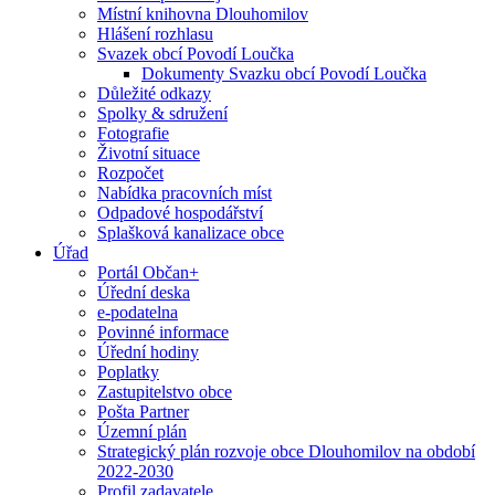
Místní knihovna Dlouhomilov
Hlášení rozhlasu
Svazek obcí Povodí Loučka
Dokumenty Svazku obcí Povodí Loučka
Důležité odkazy
Spolky & sdružení
Fotografie
Životní situace
Rozpočet
Nabídka pracovních míst
Odpadové hospodářství
Splašková kanalizace obce
Úřad
Portál Občan+
Úřední deska
e-podatelna
Povinné informace
Úřední hodiny
Poplatky
Zastupitelstvo obce
Pošta Partner
Územní plán
Strategický plán rozvoje obce Dlouhomilov na období
2022-2030
Profil zadavatele