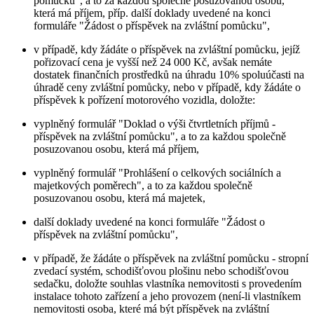
pomůcku", a to za každou společně posuzovanou osobu,
která má příjem, příp. další doklady uvedené na konci
formuláře "Žádost o příspěvek na zvláštní pomůcku",
v případě, kdy žádáte o příspěvek na zvláštní pomůcku, jejíž
pořizovací cena je vyšší než 24 000 Kč, avšak nemáte
dostatek finančních prostředků na úhradu 10% spoluúčasti na
úhradě ceny zvláštní pomůcky, nebo v případě, kdy žádáte o
příspěvek k pořízení motorového vozidla, doložte:
vyplněný formulář "Doklad o výši čtvrtletních příjmů -
příspěvek na zvláštní pomůcku", a to za každou společně
posuzovanou osobu, která má příjem,
vyplněný formulář "Prohlášení o celkových sociálních a
majetkových poměrech", a to za každou společně
posuzovanou osobu, která má majetek,
další doklady uvedené na konci formuláře "Žádost o
příspěvek na zvláštní pomůcku",
v případě, že žádáte o příspěvek na zvláštní pomůcku - stropní
zvedací systém, schodišťovou plošinu nebo schodišťovou
sedačku, doložte souhlas vlastníka nemovitosti s provedením
instalace tohoto zařízení a jeho provozem (není-li vlastníkem
nemovitosti osoba, které má být příspěvek na zvláštní