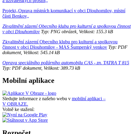
a uživatelských prostor,,
Projekt,,Oprava místních komunikací v obci Dlouhomilov, místní
části Benkov,,
Zkvalitnění zázemí Obecního klubu pro kulturní a spolkovou činnost
v obci Dlouhomilov
Typ: PNG obrázek, Velikost: 155.3 kB
Zkvalitnění zázemí Obecního klubu pro kulturní a spolkovou
činnost v obci Dlouhomilov - MAS Šumperský venkov
Typ: PDF
dokument, Velikost: 545.14 kB
Oprava speciálního požárního automobilu CAS - zn. TATRA T 815
Typ: PDF dokument, Velikost: 389.73 kB
Mobilní aplikace
Sledujte informace z našeho webu v
mobilní aplikaci –
V OBRAZE.
Volně ke stažení:
Rozpočet