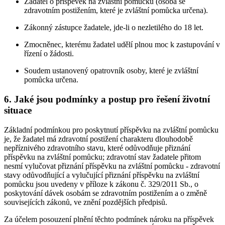
Žadatel o příspěvek na zvláštní pomůcku (osoba se
zdravotním postižením, které je zvláštní pomůcka určena).
Zákonný zástupce žadatele, jde-li o nezletilého do 18 let.
Zmocněnec, kterému žadatel udělí plnou moc k zastupování v
řízení o žádosti.
Soudem ustanovený opatrovník osoby, které je zvláštní
pomůcka určena.
6. Jaké jsou podmínky a postup pro řešení životní
situace
Základní podmínkou pro poskytnutí příspěvku na zvláštní pomůcku
je, že žadatel má zdravotní postižení charakteru dlouhodobě
nepříznivého zdravotního stavu, které odůvodňuje přiznání
příspěvku na zvláštní pomůcku; zdravotní stav žadatele přitom
nesmí vylučovat přiznání příspěvku na zvláštní pomůcku - zdravotní
stavy odůvodňující a vylučující přiznání příspěvku na zvláštní
pomůcku jsou uvedeny v příloze k zákonu č. 329/2011 Sb., o
poskytování dávek osobám se zdravotním postižením a o změně
souvisejících zákonů, ve znění pozdějších předpisů.
Za účelem posouzení plnění těchto podmínek nároku na příspěvek