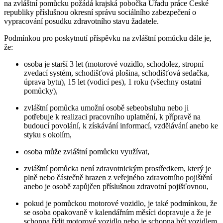
na zvláštní pomůcku požádá krajská pobočka Úřadu práce České
republiky příslušnou okresní správu sociálního zabezpečení o
vypracování posudku zdravotního stavu žadatele.
Podmínkou pro poskytnutí příspěvku na zvláštní pomůcku dále je,
že:
osoba je starší 3 let (motorové vozidlo, schodolez, stropní
zvedací systém, schodišťová plošina, schodišťová sedačka,
úprava bytu), 15 let (vodicí pes), 1 roku (všechny ostatní
pomůcky),
zvláštní pomůcka umožní osobě sebeobsluhu nebo ji
potřebuje k realizaci pracovního uplatnění, k přípravě na
budoucí povolání, k získávání informací, vzdělávání anebo ke
styku s okolím,
osoba může zvláštní pomůcku využívat,
zvláštní pomůcka není zdravotnickým prostředkem, který je
plně nebo částečně hrazen z veřejného zdravotního pojištění
anebo je osobě zapůjčen příslušnou zdravotní pojišťovnou,
pokud je pomůckou motorové vozidlo, je také podmínkou, že
se osoba opakovaně v kalendářním měsíci dopravuje a že je
schopna řídit motorové vozidlo nebo je schopna být vozidlem