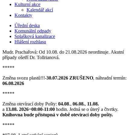
Kulturní akce
Kalendář akcí
Kontakty
Úřední deska
Komunální odpady
Splašková kanalizace
Hlášení rozhlasu
Mudr. Prachařová: Od 10.08. do 21.08.2026 neordinuje. Akutní
případy ošetří Dr. Tollrianová.
*****
Změna svozu plastů!!!-
30.07.2026 ZRUŠENO
, náhradní termín:
06.08.2026
*****
Změna otevírací doby Pošty:
04.08
.,
06.08.
,
11.08.
a
13.08. 2026
=
08:00-11:00
hodin. Jedná se o úterý a čtvrtky.
Knihovna bude přístupná v době otevírací doby pošty.
*****