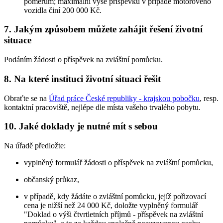
poměrům; maximální výše příspěvku v případě motorového
vozidla činí 200 000 Kč.
7. Jakým způsobem můžete zahájit řešení životní
situace
Podáním žádosti o příspěvek na zvláštní pomůcku.
8. Na které instituci životní situaci řešit
Obraťte se na
Úřad práce České republiky - krajskou pobočku
, resp.
kontaktní pracoviště, nejlépe dle místa vašeho trvalého pobytu.
10. Jaké doklady je nutné mít s sebou
Na úřadě předložte:
vyplněný formulář žádosti o příspěvek na zvláštní pomůcku,
občanský průkaz,
v případě, kdy žádáte o zvláštní pomůcku, jejíž pořizovací
cena je nižší než 24 000 Kč, doložte vyplněný formulář
"Doklad o výši čtvrtletních příjmů - příspěvek na zvláštní