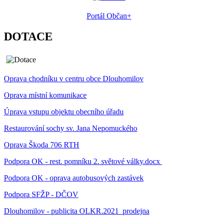
Portál Občan+
DOTACE
Oprava chodníku v centru obce Dlouhomilov
Oprava místní komunikace
Úprava vstupu objektu obecního úřadu
Restaurování sochy sv. Jana Nepomuckého
Oprava Škoda 706 RTH
Podpora OK - rest. pomníku 2. světové války.docx
Podpora OK - oprava autobusových zastávek
Podpora SFŽP - DČOV
Dlouhomilov - publicita OLKR.2021_prodejna