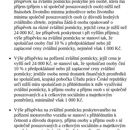
příspěvek na zvláštní pomůcku poskytne jen osobě, která má
příjem (příjem s ní společně posuzovaných osob) nižší než
8násobek životního minima jednotlivce nebo životního
minima společně posuzovaných osob (z důvodů hodných
zvláštního zřetele, zejména žádá-li osoba opakovaně o
příspěvek na různé zvláštní pomůcky, jejichž cena je nižší než
24 000 Kč, lze příspěvek poskytnout i při vyšším příjmu);
výše příspěvku na zvláštní pomůcku se stanoví tak, že
spoluúčast osoby činí 10 % z předpokládané nebo již
zaplacené ceny zvláštní pomůcky, nejméně však 1 000 Kč.
Výše příspěvku na pořízení zvláštní pomůcky, jejíž cena je
vyšší než 24 000 Kč, se stanoví tak, že spoluúčast osoby činí
10 % z předpokládané nebo již zaplacené ceny zvláštní
pomůcky; jestliže osoba nemá dostatek finančních prostředků
ke spoluúčasti, krajská pobočka Úřadu práce České republiky
určí nižší míru spoluúčasti (s přihlédnutím k míře využívání
zvláštní pomůcky, k příjmu osoby a příjmu osob s ní společně
posuzovaných a k celkovým sociálním a majetkovým
poměrům), minimálně však 1 000 Kč.
Výše příspěvku na zvláštní pomůcku poskytovaného na
pořízení motorového vozidla se stanoví s přihlédnutím k
četnosti a důvodu dopravy, příjmu osoby a příjmu osob s ní
společně posuzovaných a celkovým sociálním a majetkovým