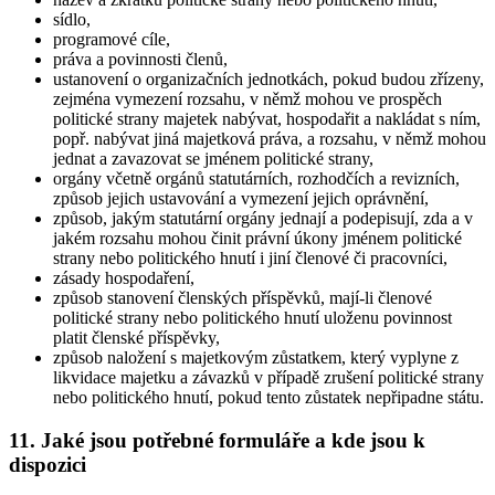
sídlo,
programové cíle,
práva a povinnosti členů,
ustanovení o organizačních jednotkách, pokud budou zřízeny,
zejména vymezení rozsahu, v němž mohou ve prospěch
politické strany majetek nabývat, hospodařit a nakládat s ním,
popř. nabývat jiná majetková práva, a rozsahu, v němž mohou
jednat a zavazovat se jménem politické strany,
orgány včetně orgánů statutárních, rozhodčích a revizních,
způsob jejich ustavování a vymezení jejich oprávnění,
způsob, jakým statutární orgány jednají a podepisují, zda a v
jakém rozsahu mohou činit právní úkony jménem politické
strany nebo politického hnutí i jiní členové či pracovníci,
zásady hospodaření,
způsob stanovení členských příspěvků, mají-li členové
politické strany nebo politického hnutí uloženu povinnost
platit členské příspěvky,
způsob naložení s majetkovým zůstatkem, který vyplyne z
likvidace majetku a závazků v případě zrušení politické strany
nebo politického hnutí, pokud tento zůstatek nepřipadne státu.
11. Jaké jsou potřebné formuláře a kde jsou k
dispozici