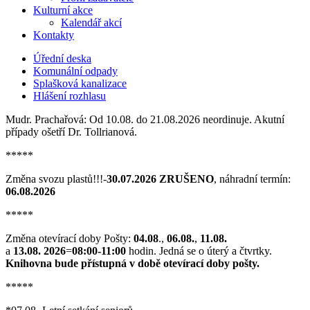
Kulturní akce
Kalendář akcí
Kontakty
Úřední deska
Komunální odpady
Splašková kanalizace
Hlášení rozhlasu
Mudr. Prachařová: Od 10.08. do 21.08.2026 neordinuje. Akutní
případy ošetří Dr. Tollrianová.
*****
Změna svozu plastů!!!-
30.07.2026 ZRUŠENO
, náhradní termín:
06.08.2026
*****
Změna otevírací doby Pošty:
04.08
.,
06.08.
,
11.08.
a
13.08. 2026
=
08:00-11:00
hodin. Jedná se o úterý a čtvrtky.
Knihovna bude přístupná v době otevírací doby pošty.
*****