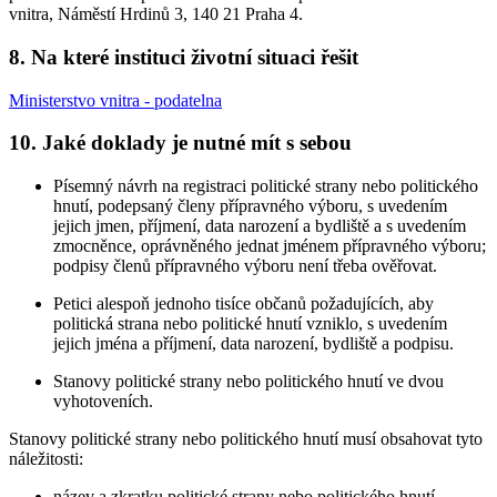
vnitra, Náměstí Hrdinů 3, 140 21 Praha 4.
8. Na které instituci životní situaci řešit
Ministerstvo vnitra - podatelna
10. Jaké doklady je nutné mít s sebou
Písemný návrh na registraci politické strany nebo politického
hnutí, podepsaný členy přípravného výboru, s uvedením
jejich jmen, příjmení, data narození a bydliště a s uvedením
zmocněnce, oprávněného jednat jménem přípravného výboru;
podpisy členů přípravného výboru není třeba ověřovat.
Petici alespoň jednoho tisíce občanů požadujících, aby
politická strana nebo politické hnutí vzniklo, s uvedením
jejich jména a příjmení, data narození, bydliště a podpisu.
Stanovy politické strany nebo politického hnutí ve dvou
vyhotoveních.
Stanovy
politické strany nebo politického hnutí musí obsahovat tyto
náležitosti:
název a zkratku politické strany nebo politického hnutí,