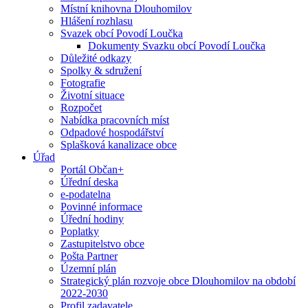
Místní knihovna Dlouhomilov
Hlášení rozhlasu
Svazek obcí Povodí Loučka
Dokumenty Svazku obcí Povodí Loučka
Důležité odkazy
Spolky & sdružení
Fotografie
Životní situace
Rozpočet
Nabídka pracovních míst
Odpadové hospodářství
Splašková kanalizace obce
Úřad
Portál Občan+
Úřední deska
e-podatelna
Povinné informace
Úřední hodiny
Poplatky
Zastupitelstvo obce
Pošta Partner
Územní plán
Strategický plán rozvoje obce Dlouhomilov na období
2022-2030
Profil zadavatele