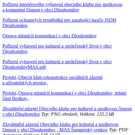
Pořízení interiérového vybavení obecního klubu pro spolkovou
a komunitní činnost v obci Dlouhomilov
Pořízení ochranných prostředků pro zasahující hasiče JSDH
Dlouhomilov
Oprava místních komunikací v obci Dlouhomilov
Pořízení vybavení pro kulturní a společenský život v obci
Dlouhomilov
Pořízení vybavení pro kulturní a společenský život v obci
DlouhomilovMAS.pdf
Projekt,,Obecní klub-rekonstrukce sociálních zázemí
a uživatelských prostor,,
Projekt,,Oprava místních komunikací v obci Dlouhomilov, místní
části Benkov,,
Zkvalitnění zázemí Obecního klubu pro kulturní a spolkovou činnost
v obci Dlouhomilov
Typ: PNG obrázek, Velikost: 155.3 kB
Zkvalitnění zázemí Obecního klubu pro kulturní a spolkovou
činnost v obci Dlouhomilov - MAS Šumperský venkov
Typ: PDF