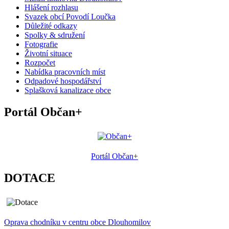
Hlášení rozhlasu
Svazek obcí Povodí Loučka
Důležité odkazy
Spolky & sdružení
Fotografie
Životní situace
Rozpočet
Nabídka pracovních míst
Odpadové hospodářství
Splašková kanalizace obce
Portál Občan+
Portál Občan+
DOTACE
Oprava chodníku v centru obce Dlouhomilov