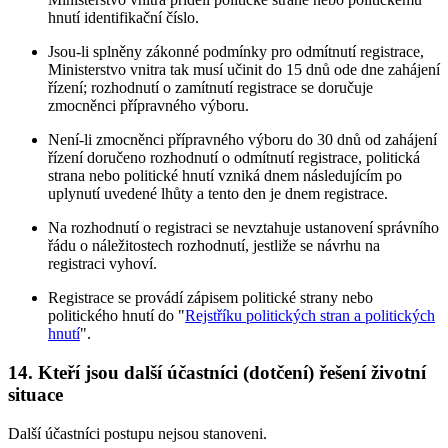
hnutí identifikační číslo.
Jsou-li splněny zákonné podmínky pro odmítnutí registrace,
Ministerstvo vnitra tak musí učinit do 15 dnů ode dne zahájení
řízení; rozhodnutí o zamítnutí registrace se doručuje
zmocněnci přípravného výboru.
Není-li zmocněnci přípravného výboru do 30 dnů od zahájení
řízení doručeno rozhodnutí o odmítnutí registrace, politická
strana nebo politické hnutí vzniká dnem následujícím po
uplynutí uvedené lhůty a tento den je dnem registrace.
Na rozhodnutí o registraci se nevztahuje ustanovení správního
řádu o náležitostech rozhodnutí, jestliže se návrhu na
registraci vyhoví.
Registrace se provádí zápisem politické strany nebo
politického hnutí do "
Rejstříku politických stran a politických
hnutí
".
14. Kteří jsou další účastníci (dotčení) řešení životní
situace
Další účastníci postupu nejsou stanoveni.