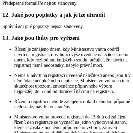
Předepsané formuláře nejsou stanoveny.
12. Jaké jsou poplatky a jak je lze uhradit
Správní ani jiné poplatky nejsou stanoveny.
13. Jaké jsou lhůty pro vyřízení
Řízení je zahájeno dnem, kdy Ministerstvo vnitra obdrží
návrh na registraci, obsahující výše uvedené náležitosti, nebo
dnem, kdy rozhodnutí krajského soudu, určující, že návrh na
registraci nemá nedostatky, nabylo právní moci.
Nemá-li návrh na registraci uvedené náležitosti anebo jsou-li v
něm údaje neúplné nebo nepřesné, Ministerstvo vnitra na tuto
skutečnost upozorní zmocněnce přípravného výboru
nejpozději do 5 dnů od doručení návrhu na registraci.
Řízení o registraci nebude zahájeno, dokud nebudou případné
nedostatky návrhu odstraněny.
Ministerstvo vnitra provede registraci do 15 dnů od zahájení
řízení; den registrace se vyznačí na jedno vyhotovení stanov,
které se zasílá zmocněnci přípravného výboru; zároveň
Ministerstvo vnitra přidělí politické straně nebo politickému