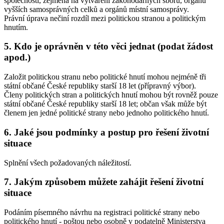
společnosti, zejména na vytváření zákonodárných sborů, orgánů
vyšších samosprávných celků a orgánů místní samosprávy.
Právní úprava nečiní rozdíl mezi politickou stranou a politickým
hnutím.
5. Kdo je oprávněn v této věci jednat (podat žádost
apod.)
Založit politickou stranu nebo politické hnutí mohou nejméně tři
státní občané České republiky starší 18 let (přípravný výbor).
Členy politických stran a politických hnutí mohou být rovněž pouze
státní občané České republiky starší 18 let; občan však může být
členem jen jedné politické strany nebo jednoho politického hnutí.
6. Jaké jsou podmínky a postup pro řešení životní
situace
Splnění všech požadovaných náležitostí.
7. Jakým způsobem můžete zahájit řešení životní
situace
Podáním písemného návrhu na registraci politické strany nebo
politického hnutí - poštou nebo osobně v podatelně Ministerstva