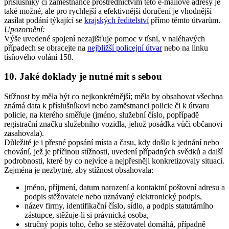
příslušníky či zaměstnance prostřednictvím této e-mailové adresy je
také možné, ale pro rychlejší a efektivnější doručení je vhodnější
zasílat podání týkající se
krajských ředitelství
přímo těmto útvarům.
Upozornění
:
Výše uvedené spojení nezajišťuje pomoc v tísni, v naléhavých
případech se obracejte na
nejbližší policejní útvar
nebo na linku
tísňového volání 158.
10. Jaké doklady je nutné mít s sebou
Stížnost by měla být co nejkonkrétnější; měla by obsahovat všechna
známá data k příslušníkovi nebo zaměstnanci policie či k útvaru
policie, na kterého směřuje (jméno, služební číslo, popřípadě
registrační značku služebního vozidla, jehož posádka vůči občanovi
zasahovala).
Důležité je i přesné popsání místa a času, kdy došlo k jednání nebo
chování, jež je příčinou stížnosti, uvedení případných svědků a další
podrobnosti, které by co nejvíce a nejpřesněji konkretizovaly situaci.
Zejména je nezbytné, aby stížnost obsahovala:
jméno, příjmení, datum narození a kontaktní poštovní adresu a
podpis stěžovatele nebo uznávaný elektronický podpis,
název firmy, identifikační číslo, sídlo, a podpis statutárního
zástupce, stěžuje-li si právnická osoba,
stručný popis toho, čeho se stěžovatel domáhá, případně