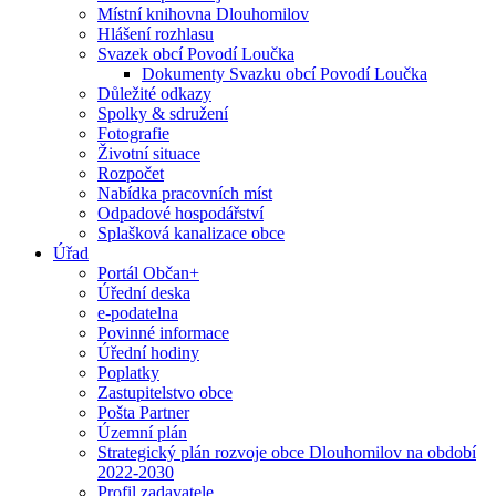
Místní knihovna Dlouhomilov
Hlášení rozhlasu
Svazek obcí Povodí Loučka
Dokumenty Svazku obcí Povodí Loučka
Důležité odkazy
Spolky & sdružení
Fotografie
Životní situace
Rozpočet
Nabídka pracovních míst
Odpadové hospodářství
Splašková kanalizace obce
Úřad
Portál Občan+
Úřední deska
e-podatelna
Povinné informace
Úřední hodiny
Poplatky
Zastupitelstvo obce
Pošta Partner
Územní plán
Strategický plán rozvoje obce Dlouhomilov na období
2022-2030
Profil zadavatele