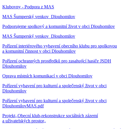
Klubovny - Podpora z MAS
MAS Šumperský venkov_Dlouhomilov
Podporujeme spolkový a komunitní život v obci Dlouhomilov
MAS Šumperský venkov_Dlouhomilov
Pořízení interiérového vybavení obecního klubu pro spolkovou
a komunitní činnost v obci Dlouhomilov
Pořízení ochranných prostředků pro zasahující hasiče JSDH
Dlouhomilov
Oprava místních komunikací v obci Dlouhomilov
Pořízení vybavení pro kulturní a společenský život v obci
Dlouhomilov
Pořízení vybavení pro kulturní a společenský život v obci
DlouhomilovMAS.pdf
Projekt,,Obecní klub-rekonstrukce sociálních zázemí
a uživatelských prostor,,