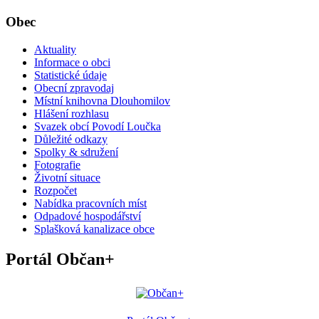
Obec
Aktuality
Informace o obci
Statistické údaje
Obecní zpravodaj
Místní knihovna Dlouhomilov
Hlášení rozhlasu
Svazek obcí Povodí Loučka
Důležité odkazy
Spolky & sdružení
Fotografie
Životní situace
Rozpočet
Nabídka pracovních míst
Odpadové hospodářství
Splašková kanalizace obce
Portál Občan+