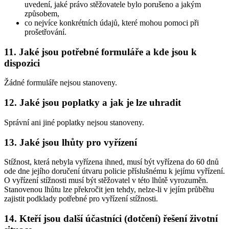
uvedení, jaké právo stěžovatele bylo porušeno a jakým
způsobem,
co nejvíce konkrétních údajů, které mohou pomoci při
prošetřování.
11. Jaké jsou potřebné formuláře a kde jsou k
dispozici
Žádné formuláře nejsou stanoveny.
12. Jaké jsou poplatky a jak je lze uhradit
Správní ani jiné poplatky nejsou stanoveny.
13. Jaké jsou lhůty pro vyřízení
Stížnost, která nebyla vyřízena ihned, musí být vyřízena do 60 dnů
ode dne jejího doručení útvaru policie příslušnému k jejímu vyřízení.
O vyřízení stížnosti musí být stěžovatel v této lhůtě vyrozuměn.
Stanovenou lhůtu lze překročit jen tehdy, nelze-li v jejím průběhu
zajistit podklady potřebné pro vyřízení stížnosti.
14. Kteří jsou další účastníci (dotčení) řešení životní