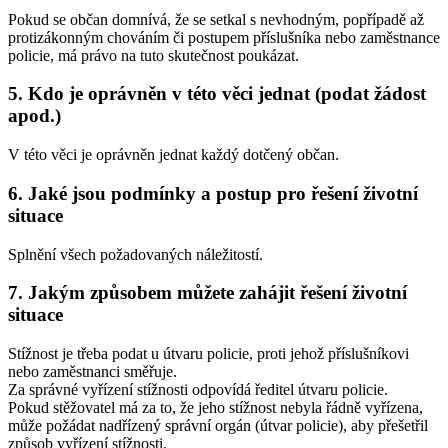
Pokud se občan domnívá, že se setkal s nevhodným, popřípadě až
protizákonným chováním či postupem příslušníka nebo zaměstnance
policie, má právo na tuto skutečnost poukázat.
5. Kdo je oprávněn v této věci jednat (podat žádost
apod.)
V této věci je oprávněn jednat každý dotčený občan.
6. Jaké jsou podmínky a postup pro řešení životní
situace
Splnění všech požadovaných náležitostí.
7. Jakým způsobem můžete zahájit řešení životní
situace
Stížnost je třeba podat u útvaru policie, proti jehož příslušníkovi
nebo zaměstnanci směřuje.
Za správné vyřízení stížnosti odpovídá ředitel útvaru policie.
Pokud stěžovatel má za to, že jeho stížnost nebyla řádně vyřízena,
může požádat nadřízený správní orgán (útvar policie), aby přešetřil
způsob vyřízení stížnosti.