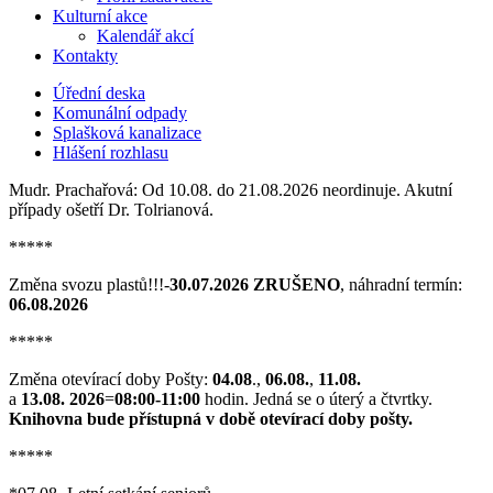
Kulturní akce
Kalendář akcí
Kontakty
Úřední deska
Komunální odpady
Splašková kanalizace
Hlášení rozhlasu
Mudr. Prachařová: Od 10.08. do 21.08.2026 neordinuje. Akutní
případy ošetří Dr. Tolrianová.
*****
Změna svozu plastů!!!-
30.07.2026 ZRUŠENO
, náhradní termín:
06.08.2026
*****
Změna otevírací doby Pošty:
04.08
.,
06.08.
,
11.08.
a
13.08. 2026
=
08:00-11:00
hodin. Jedná se o úterý a čtvrtky.
Knihovna bude přístupná v době otevírací doby pošty.
*****