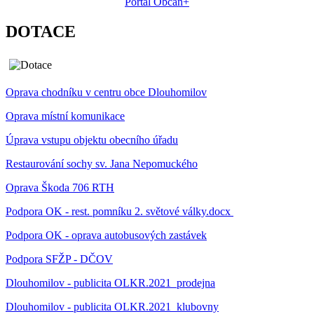
Portál Občan+
DOTACE
Oprava chodníku v centru obce Dlouhomilov
Oprava místní komunikace
Úprava vstupu objektu obecního úřadu
Restaurování sochy sv. Jana Nepomuckého
Oprava Škoda 706 RTH
Podpora OK - rest. pomníku 2. světové války.docx
Podpora OK - oprava autobusových zastávek
Podpora SFŽP - DČOV
Dlouhomilov - publicita OLKR.2021_prodejna
Dlouhomilov - publicita OLKR.2021_klubovny