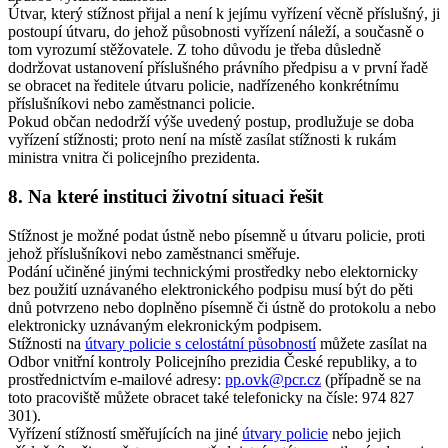
Útvar, který stížnost přijal a není k jejímu vyřízení věcně příslušný, ji
postoupí útvaru, do jehož působnosti vyřízení náleží, a současně o
tom vyrozumí stěžovatele. Z toho důvodu je třeba důsledně
dodržovat ustanovení příslušného právního předpisu a v první řadě
se obracet na ředitele útvaru policie, nadřízeného konkrétnímu
příslušníkovi nebo zaměstnanci policie.
Pokud občan nedodrží výše uvedený postup, prodlužuje se doba
vyřízení stížnosti; proto není na místě zasílat stížnosti k rukám
ministra vnitra či policejního prezidenta.
8. Na které instituci životní situaci řešit
Stížnost je možné podat ústně nebo písemně u útvaru policie, proti
jehož příslušníkovi nebo zaměstnanci směřuje.
Podání učiněné jinými technickými prostředky nebo elektornicky
bez použití uznávaného elektronického podpisu musí být do pěti
dnů potvrzeno nebo doplněno písemně či ústně do protokolu a nebo
elektronicky uznávaným elekronickým podpisem.
Stížnosti na
útvary policie s celostátní působností
můžete zasílat na
Odbor vnitřní kontroly Policejního prezidia České republiky, a to
prostřednictvím e-mailové adresy:
pp.ovk@pcr.cz
(případně se na
toto pracoviště můžete obracet také telefonicky na čísle: 974 827
301).
Vyřízení stížností směřujících na jiné
útvary policie
nebo jejich