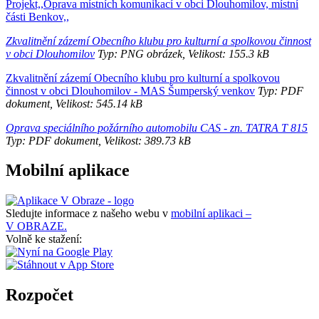
Projekt,,Oprava místních komunikací v obci Dlouhomilov, místní
části Benkov,,
Zkvalitnění zázemí Obecního klubu pro kulturní a spolkovou činnost
v obci Dlouhomilov
Typ: PNG obrázek, Velikost: 155.3 kB
Zkvalitnění zázemí Obecního klubu pro kulturní a spolkovou
činnost v obci Dlouhomilov - MAS Šumperský venkov
Typ: PDF
dokument, Velikost: 545.14 kB
Oprava speciálního požárního automobilu CAS - zn. TATRA T 815
Typ: PDF dokument, Velikost: 389.73 kB
Mobilní aplikace
Sledujte informace z našeho webu v
mobilní aplikaci –
V OBRAZE.
Volně ke stažení:
Rozpočet