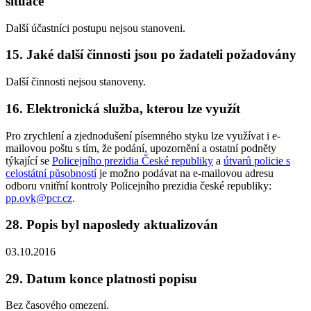
situace
Další účastníci postupu nejsou stanoveni.
15. Jaké další činnosti jsou po žadateli požadovány
Další činnosti nejsou stanoveny.
16. Elektronická služba, kterou lze využít
Pro zrychlení a zjednodušení písemného styku lze využívat i e-
mailovou poštu s tím, že podání, upozornění a ostatní podněty
týkající se
Policejního prezidia České republiky
a
útvarů policie s
celostátní působností
je možno podávat na e-mailovou adresu
odboru vnitřní kontroly Policejního prezidia české republiky:
pp.ovk@pcr.cz
.
28. Popis byl naposledy aktualizován
03.10.2016
29. Datum konce platnosti popisu
Bez časového omezení.