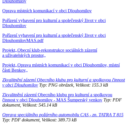
Dlouhomilov
Oprava místních komunikací v obci Dlouhomilov
Pořízení vybavení pro kulturní a společenský život v obci
Dlouhomilov
Pořízení vybavení pro kulturní a společenský život v obci
DlouhomilovMAS.pdf
Projekt,,Obecní klub-rekonstrukce sociálních zázemí
a uživatelských prostor,,
Projekt,,Oprava místních komunikací v obci Dlouhomilov, místní
části Benkov,,
Zkvalitnění zázemí Obecního klubu pro kulturní a spolkovou činnost
v obci Dlouhomilov
Typ: PNG obrázek, Velikost: 155.3 kB
Zkvalitnění zázemí Obecního klubu pro kulturní a spolkovou
činnost v obci Dlouhomilov - MAS Šumperský venkov
Typ: PDF
dokument, Velikost: 545.14 kB
Oprava speciálního požárního automobilu CAS - zn. TATRA T 815
Typ: PDF dokument, Velikost: 389.73 kB