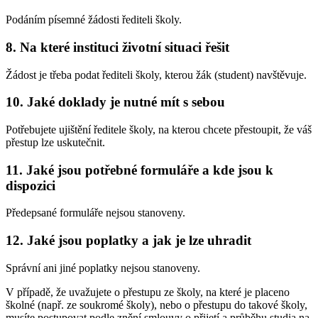
Podáním písemné žádosti řediteli školy.
8. Na které instituci životní situaci řešit
Žádost je třeba podat řediteli školy, kterou žák (student) navštěvuje.
10. Jaké doklady je nutné mít s sebou
Potřebujete ujištění ředitele školy, na kterou chcete přestoupit, že váš
přestup lze uskutečnit.
11. Jaké jsou potřebné formuláře a kde jsou k
dispozici
Předepsané formuláře nejsou stanoveny.
12. Jaké jsou poplatky a jak je lze uhradit
Správní ani jiné poplatky nejsou stanoveny.
V případě, že uvažujete o přestupu ze školy, na které je placeno
školné (např. ze soukromé školy), nebo o přestupu do takové školy,
musíte postupovat podle znění smlouvy o přijetí a průběhu studia na