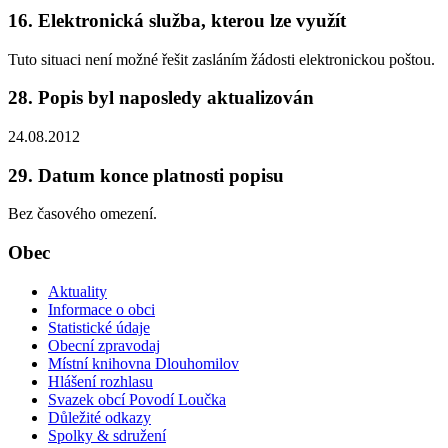
16. Elektronická služba, kterou lze využít
Tuto situaci není možné řešit zasláním žádosti elektronickou poštou.
28. Popis byl naposledy aktualizován
24.08.2012
29. Datum konce platnosti popisu
Bez časového omezení.
Obec
Aktuality
Informace o obci
Statistické údaje
Obecní zpravodaj
Místní knihovna Dlouhomilov
Hlášení rozhlasu
Svazek obcí Povodí Loučka
Důležité odkazy
Spolky & sdružení