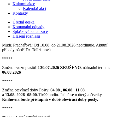
Kulturní akce
Kalendář akcí
Kontakty
Úřední deska
Komunální odpady
Splašková kanalizace
Hlášení rozhlasu
Mudr. Prachařová: Od 10.08. do 21.08.2026 neordinuje. Akutní
případy ošetří Dr. Tollrianová.
*****
Změna svozu plastů!!!-
30.07.2026 ZRUŠENO
, náhradní termín:
06.08.2026
*****
Změna otevírací doby Pošty:
04.08
.,
06.08.
,
11.08.
a
13.08. 2026
=
08:00-11:00
hodin. Jedná se o úterý a čtvrtky.
Knihovna bude přístupná v době otevírací doby pošty.
*****