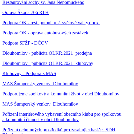
Restaurování sochy sv. Jana Nepomuckého
Oprava Škoda 706 RTH
Podpora OK - rest. pomníku 2. světové války.docx
Podpora OK - oprava autobusových zastávek
Podpora SFŽP - DČOV
Dlouhomilov - publicita OLKR.2021_prodejna
Dlouhomilov - publicita OLKR.2021_klubovny
Klubovny - Podpora z MAS
MAS Šumperský venkov_Dlouhomilov
Podporujeme spolkový a komunitní život v obci Dlouhomilov
MAS Šumperský venkov_Dlouhomilov
Pořízení interiérového vybavení obecního klubu pro spolkovou
a komunitní činnost v obci Dlouhomilov
Pořízení ochranných prostředků pro zasahující hasiče JSDH