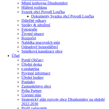
Místní knihovna Dlouhomilov
Hlášení rozhlasu
Svazek obcí Povodí Loučka
Dokumenty Svazku obcí Povodí Loučka
Důležité odkazy
Spolky & sdružení
Fotografie
Životní situace
Rozpočet
Nabídka pracovních míst
Odpadové hospodářství
Splašková kanalizace obce
Úřad
Portál Občan+
Úřední deska
e-podatelna
Povinné informace
Úřední hodiny
Poplatky
Zastupitelstvo obce
Pošta Partner
Územní plán
Strategický plán rozvoje obce Dlouhomilov na období
2022-2030
Profil zadavatele