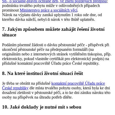
Sb., o sociálně-právní ochraně dětí, ve znění pozdějších předpisů
;
podmínku trvalého pobytu může v odůvodněných případech
prominout
Ministerstvo práce a sociálních věcí
.
Nárok na výplatu dávky zaniká uplynutím 1 roku ode dne, od
kterého dávka náleží, nebyl-li nárok v této lhůtě uplatněn.
7. Jakým způsobem můžete zahájit řešení životní
situace
Podáním písemné žádosti o dávku pěstounské péče - příspěvek při
ukončení pěstounské péče na předepsaném formuláři (na
originálním nebo z internetových stránek vytištěném tiskopisu, příp.
elektronicky, pokud vlastníte certifikát pro elektronický podpis) na
příslušné kontaktní pracoviště Úřadu práce České republiky.
8. Na které instituci životní situaci řešit
Je třeba se obrátit na příslušné
kontaktní pracoviště Úřadu práce
České republiky
dle místa trvalého pobytu osoby, která byla ke dni
dosažení zletilosti v pěstounské péči, a to ke dni zániku nároku této
osoby na příspěvek na úhradu potřeb dítěte.
10. Jaké doklady je nutné mít s sebou