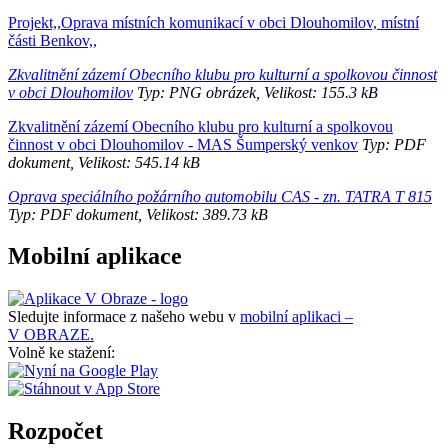
Projekt,,Oprava místních komunikací v obci Dlouhomilov, místní
části Benkov,,
Zkvalitnění zázemí Obecního klubu pro kulturní a spolkovou činnost
v obci Dlouhomilov
Typ: PNG obrázek, Velikost: 155.3 kB
Zkvalitnění zázemí Obecního klubu pro kulturní a spolkovou
činnost v obci Dlouhomilov - MAS Šumperský venkov
Typ: PDF
dokument, Velikost: 545.14 kB
Oprava speciálního požárního automobilu CAS - zn. TATRA T 815
Typ: PDF dokument, Velikost: 389.73 kB
Mobilní aplikace
Sledujte informace z našeho webu v
mobilní aplikaci –
V OBRAZE.
Volně ke stažení:
Rozpočet