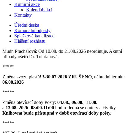
Kulturní akce
Kalendář akcí
Kontakty
Úřední deska
Komunální odpady
Splašková kanalizace
Hlášení rozhlasu
Mudr. Prachařová: Od 10.08. do 21.08.2026 neordinuje. Akutní
případy ošetří Dr. Tollrianová.
*****
Změna svozu plastů!!!-
30.07.2026 ZRUŠENO
, náhradní termín:
06.08.2026
*****
Změna otevírací doby Pošty:
04.08
.,
06.08.
,
11.08.
a
13.08. 2026
=
08:00-11:00
hodin. Jedná se o úterý a čtvrtky.
Knihovna bude přístupná v době otevírací doby pošty.
*****