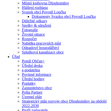
Místní knihovna Dlouhomilov
Hlášení rozhlasu
Svazek obcí Povodí Loučka
Dokumenty Svazku obcí Povodí Loučka
Důležité odkazy
Spolky & sdružení
Fotografie
Životní situace
Rozpočet
Nabídka pracovních míst
Odpadové hospodářství
Splašková kanalizace obce
Úřad
Portál Občan+
Úřední deska
e-podatelna
Povinné informace
Úřední hodiny
Poplatky
Zastupitelstvo obce
Pošta Partner
Územní plán
Strategický plán rozvoje obce Dlouhomilov na období
2022-2030
Profil zadavatele