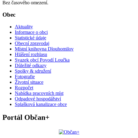
Bez časového omezení.
Obec
Aktuality
Informace o obci
Statistické údaje
Obecní zpravodaj
Místní knihovna Dlouhomilov
Hlášení rozhlasu
Svazek obcí Povodí Loučka
Důležité odkazy
Spolky & sdružení
Fotografie
Životní situace
Rozpočet
Nabídka pracovních míst
Odpadové hospodářství
Splašková kanalizace obce
Portál Občan+