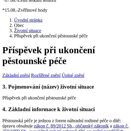
*07.08.-Letní setkání seniorů
*15.08.-Zvěřinové hody
Úvodní stránka
Obec
Životní situace
Příspěvek při ukončení pěstounské péče
Příspěvek při ukončení
pěstounské péče
Základní znění
Rozšířené znění
Úplné znění
3. Pojmenování (název) životní situace
Příspěvek při ukončení pěstounské péče
4. Základní informace k životní situaci
Pěstounská péče je jednou z forem náhradní rodinné péče o dítě;
úpravu obsahuje
zákon č. 89/2012 Sb., občanský zákoník
a
zákon č.