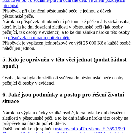
359/1999 Sb., o sociálně-právní ochraně dětí, ve znění pozdějších
předpisů
.
Příspěvek při ukončení pěstounské péče je jednou z dávek
pěstounské péče.
Nárok na příspěvek při ukončení pěstounské péče má fyzická osoba,
která byla ke dni dosažení zletilosti v pěstounské péči (jak osoby
pečující, tak osoby v evidenci), a to ke dni zániku nároku této osoby
na
příspěvek na úhradu potřeb dítěte
.
Příspěvek je vyplácen jednorázově ve výši 25 000 Kč a každé osobě
náleží jen jednou.
5. Kdo je oprávněn v této věci jednat (podat žádost
apod.)
Osoba, která byla do zletilosti svěřena do pěstounské péče osoby
pečující či osoby v evidenci.
6. Jaké jsou podmínky a postup pro řešení životní
situace
Nárok na výplatu dávky vzniká osobě, která byla ke dni dosažení
zletilosti v pěstounské péči, a to ke dni zániku nároku této osoby na
příspěvek na úhradu potřeb dítěte.
Další podmínkou je splnění
ustanovení § 47o zákona č. 359/1999