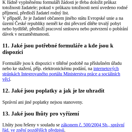
K řádně vyplněnému formuláři žádosti je třeba doložit průkaz
totožnosti žadatele; pokud v průkazu totožnosti není uvedeno rodné
příjmení, předloží žadatel rodný list.
V případě, že je žadatel občanem jiného státu Evropské unie a na
území České republiky neměl ke dni převzetí dítěte trvalý pobyt
nebo bydliště, předloží pracovní smlouvu nebo potvrzení o pobírání
dávek v nezaměstnanosti.
11. Jaké jsou potřebné formuláře a kde jsou k
dispozici
Formuláře jsou k dispozici v tištěné podobě na příslušném úřadu
nebo ke stažení, příp. elektronickému podání, na
internetových
stránkách Integrovaného portálu Ministerstva práce a sociálních
věcí
.
12. Jaké jsou poplatky a jak je lze uhradit
Správní ani jiné poplatky nejsou stanoveny.
13. Jaké jsou lhůty pro vyřízení
Lhůty jsou řešeny v souladu se
zákonem č. 500/2004 Sb., správní
řád, ve znění pozdějších předpisů
.