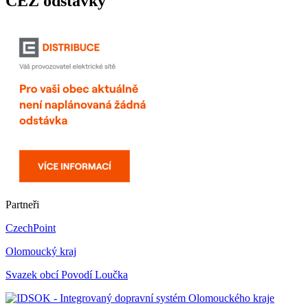
ČEZ odstávky
Partneři
CzechPoint
Olomoucký kraj
Svazek obcí Povodí Loučka