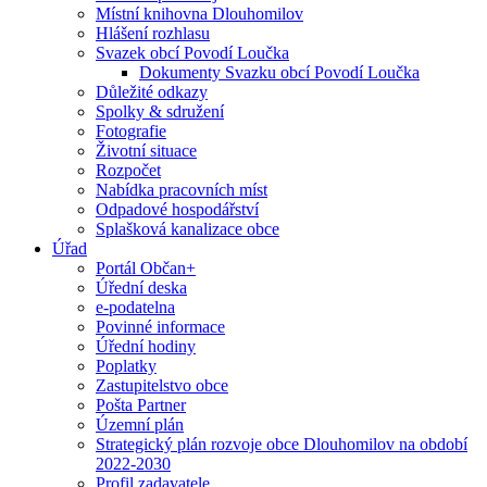
Místní knihovna Dlouhomilov
Hlášení rozhlasu
Svazek obcí Povodí Loučka
Dokumenty Svazku obcí Povodí Loučka
Důležité odkazy
Spolky & sdružení
Fotografie
Životní situace
Rozpočet
Nabídka pracovních míst
Odpadové hospodářství
Splašková kanalizace obce
Úřad
Portál Občan+
Úřední deska
e-podatelna
Povinné informace
Úřední hodiny
Poplatky
Zastupitelstvo obce
Pošta Partner
Územní plán
Strategický plán rozvoje obce Dlouhomilov na období
2022-2030
Profil zadavatele