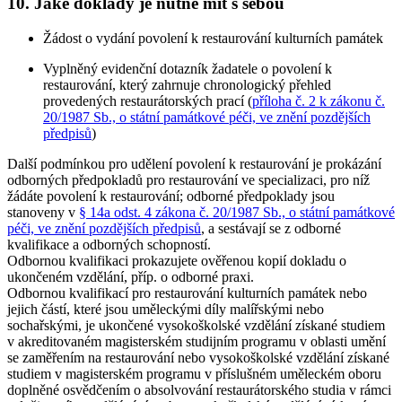
10. Jaké doklady je nutné mít s sebou
Žádost o vydání povolení k restaurování kulturních památek
Vyplněný evidenční dotazník žadatele o povolení k
restaurování, který zahrnuje chronologický přehled
provedených restaurátorských prací (
příloha č. 2 k zákonu č.
20/1987 Sb., o státní památkové péči, ve znění pozdějších
předpisů
)
Další podmínkou pro udělení povolení k restaurování je prokázání
odborných předpokladů pro restaurování ve specializaci, pro níž
žádáte povolení k restaurování; odborné předpoklady jsou
stanoveny v
§ 14a odst. 4 zákona č. 20/1987 Sb., o státní památkové
péči, ve znění pozdějších předpisů
, a sestávají se z odborné
kvalifikace a odborných schopností.
Odbornou kvalifikaci prokazujete ověřenou kopií dokladu o
ukončeném vzdělání, příp. o odborné praxi.
Odbornou kvalifikací pro restaurování kulturních památek nebo
jejich částí, které jsou
uměleckými díly malířskými nebo
sochařskými
, je ukončené vysokoškolské vzdělání získané studiem
v akreditovaném magisterském studijním programu v oblasti umění
se zaměřením na restaurování nebo vysokoškolské vzdělání získané
studiem v magisterském programu v příslušném uměleckém oboru
doplněné osvědčením o absolvování restaurátorského studia v rámci