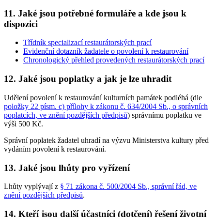
11. Jaké jsou potřebné formuláře a kde jsou k
dispozici
Třídník specializací restaurátorských prací
Evidenční dotazník žadatele o povolení k restaurování
Chronologický přehled provedených restaurátorských prací
12. Jaké jsou poplatky a jak je lze uhradit
Udělení povolení k restaurování kulturních památek podléhá (dle
položky 22 písm. c) přílohy k zákonu č. 634/2004 Sb., o správních
poplatcích, ve znění pozdějších předpisů
) správnímu poplatku ve
výši 500 Kč.
Správní poplatek žadatel uhradí na výzvu Ministerstva kultury před
vydáním povolení k restaurování.
13. Jaké jsou lhůty pro vyřízení
Lhůty vyplývají z
§ 71 zákona č. 500/2004 Sb., správní řád, ve
znění pozdějších předpisů
.
14. Kteří jsou další účastníci (dotčení) řešení životní