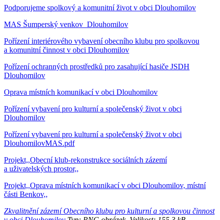
Podporujeme spolkový a komunitní život v obci Dlouhomilov
MAS Šumperský venkov_Dlouhomilov
Pořízení interiérového vybavení obecního klubu pro spolkovou
a komunitní činnost v obci Dlouhomilov
Pořízení ochranných prostředků pro zasahující hasiče JSDH
Dlouhomilov
Oprava místních komunikací v obci Dlouhomilov
Pořízení vybavení pro kulturní a společenský život v obci
Dlouhomilov
Pořízení vybavení pro kulturní a společenský život v obci
DlouhomilovMAS.pdf
Projekt,,Obecní klub-rekonstrukce sociálních zázemí
a uživatelských prostor,,
Projekt,,Oprava místních komunikací v obci Dlouhomilov, místní
části Benkov,,
Zkvalitnění zázemí Obecního klubu pro kulturní a spolkovou činnost
v obci Dlouhomilov
Typ: PNG obrázek, Velikost: 155.3 kB