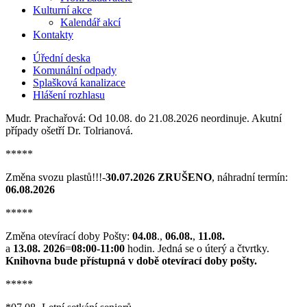
Kulturní akce
Kalendář akcí
Kontakty
Úřední deska
Komunální odpady
Splašková kanalizace
Hlášení rozhlasu
Mudr. Prachařová: Od 10.08. do 21.08.2026 neordinuje. Akutní
případy ošetří Dr. Tolrianová.
*****
Změna svozu plastů!!!-
30.07.2026 ZRUŠENO
, náhradní termín:
06.08.2026
*****
Změna otevírací doby Pošty:
04.08
.,
06.08.
,
11.08.
a
13.08. 2026
=
08:00-11:00
hodin. Jedná se o úterý a čtvrtky.
Knihovna bude přístupná v době otevírací doby pošty.
*****