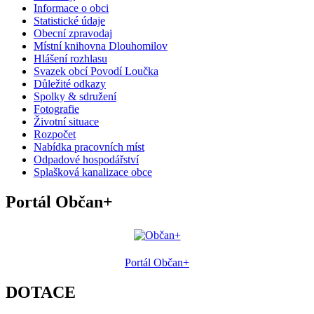
Informace o obci
Statistické údaje
Obecní zpravodaj
Místní knihovna Dlouhomilov
Hlášení rozhlasu
Svazek obcí Povodí Loučka
Důležité odkazy
Spolky & sdružení
Fotografie
Životní situace
Rozpočet
Nabídka pracovních míst
Odpadové hospodářství
Splašková kanalizace obce
Portál Občan+
Portál Občan+
DOTACE