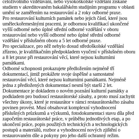
celoživotního vzdělávání, nebo vysokoškolské vzdělání získané
studiem v akreditovaném bakalářském studijním programu v oblasti
umění se zaměřením na restaurování a 2 roky odborné praxe.
Pro restaurování kulturních památek nebo jejich částí, které jsou
uměleckořemeslnými pracemi
, je odbornou kvalifikací ukončené
vyšší odborné nebo úplné střední odborné vzdělání v oboru
restaurování nebo vyšší odborné nebo úplné střední odborné
vzdělání v příslušném oboru a 5 let odborné praxe.
Pro
specializace
, pro něž nebylo dosud středoškolské vzdělání
zřízeno, je kvalifikačním předpokladem vyučení v příslušném oboru
a 8 let praxe při restaurování věcí, které nejsou kulturními
památkami.
Odborné schopnosti prokazujete předložením nejméně tří
dokumentací, jimiž prokážete svoje úspěšné a samostatné
restaurování věcí, které nejsou kulturními památkami. Nejméně
jedna z předložených dokumentací nesmí být starší 2 let.
Dokumentace je dokladem o novém poznání kulturní památky a
podkladem pro budoucí restaurátorské zásahy, a proto musí zachytit
všechny úkony, které je restaurátor v rámci restaurátorského zásahu
povinen provést. Musí obsahovat komplexní vyhodnocení
příslušných průzkumů a výzkumů, fotodokumentaci stavu díla před
započetím restaurátorské práce, v průběhu jednotlivých etap, a po
ukončení práce, popis použitých technických a technologických
postupů a materiálů, rozbor a vyhodnocení nových zjištění o
restaurovaném díle a pokyny pro jeho další ochranný režim.