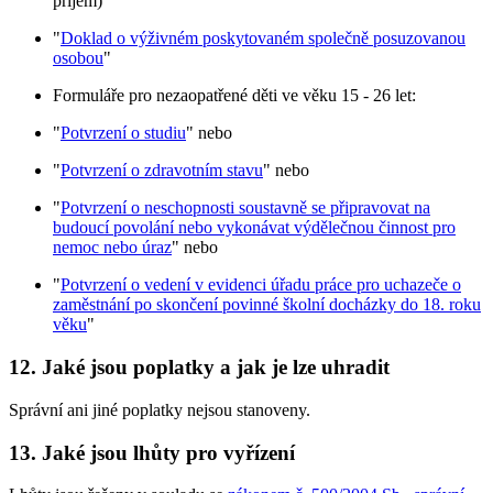
příjem)
"
Doklad o výživném poskytovaném společně posuzovanou
osobou
"
Formuláře pro nezaopatřené děti ve věku 15 - 26 let:
"
Potvrzení o studiu
" nebo
"
Potvrzení o zdravotním stavu
" nebo
"
Potvrzení o neschopnosti soustavně se připravovat na
budoucí povolání nebo vykonávat výdělečnou činnost pro
nemoc nebo úraz
" nebo
"
Potvrzení o vedení v evidenci úřadu práce pro uchazeče o
zaměstnání po skončení povinné školní docházky do 18. roku
věku
"
12. Jaké jsou poplatky a jak je lze uhradit
Správní ani jiné poplatky nejsou stanoveny.
13. Jaké jsou lhůty pro vyřízení