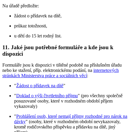
Na úřadě předložte:
žádost o přídavek na dítě,
průkaz totožnosti,
u dětí do 15 let rodný list.
11. Jaké jsou potřebné formuláře a kde jsou k
dispozici
Formuláře jsou k dispozici v tištěné podobě na příslušném úřadu
nebo ke stažení, příp. elektronickému podání, na
internetových
stránkách Ministerstva práce a sociálních věcí
:
"
Žádost o přídavek na dítě
"
"
Doklad o výši čtvrtletního příjmu
" (pro všechny společně
posuzované osoby, které v rozhodném období příjem
vykazovaly)
"
Prohlášení osob, které nemají příjmy rozhodné pro nárok na
dávky
" (osoby, které v rozhodném období nevykazovaly,
kromě rodičovského příspěvku a přídavku na dítě, jiný