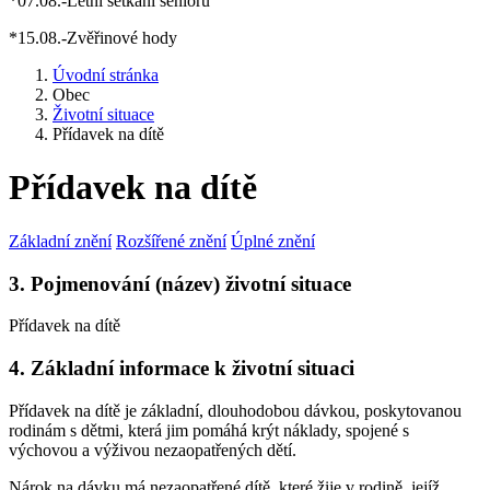
*07.08.-Letní setkání seniorů
*15.08.-Zvěřinové hody
Úvodní stránka
Obec
Životní situace
Přídavek na dítě
Přídavek na dítě
Základní znění
Rozšířené znění
Úplné znění
3. Pojmenování (název) životní situace
Přídavek na dítě
4. Základní informace k životní situaci
Přídavek na dítě je základní, dlouhodobou dávkou, poskytovanou
rodinám s dětmi, která jim pomáhá krýt náklady, spojené s
výchovou a výživou nezaopatřených dětí.
Nárok na dávku má nezaopatřené dítě, které žije v rodině, jejíž