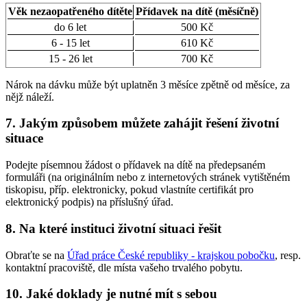
Věk nezaopatřeného dítěte
Přídavek na dítě (měsíčně)
do 6 let
500 Kč
6 - 15 let
610 Kč
15 - 26 let
700 Kč
Nárok na dávku může být uplatněn 3 měsíce zpětně od měsíce, za
nějž náleží.
7. Jakým způsobem můžete zahájit řešení životní
situace
Podejte písemnou žádost o přídavek na dítě na předepsaném
formuláři (na originálním nebo z internetových stránek vytištěném
tiskopisu, příp. elektronicky, pokud vlastníte certifikát pro
elektronický podpis) na příslušný úřad.
8. Na které instituci životní situaci řešit
Obraťte se na
Úřad práce České republiky - krajskou pobočku
, resp.
kontaktní pracoviště, dle místa vašeho trvalého pobytu.
10. Jaké doklady je nutné mít s sebou