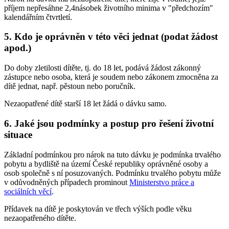
příjem nepřesáhne 2,4násobek životního minima v "předchozím"
kalendářním čtvrtletí.
5. Kdo je oprávněn v této věci jednat (podat žádost
apod.)
Do doby zletilosti dítěte, tj. do 18 let, podává žádost zákonný
zástupce nebo osoba, která je soudem nebo zákonem zmocněna za
dítě jednat, např. pěstoun nebo poručník.
Nezaopatřené dítě starší 18 let žádá o dávku samo.
6. Jaké jsou podmínky a postup pro řešení životní
situace
Základní podmínkou pro nárok na tuto dávku je podmínka trvalého
pobytu a bydliště na území České republiky oprávněné osoby a
osob společně s ní posuzovaných. Podmínku trvalého pobytu může
v odůvodněných případech prominout
Ministerstvo práce a
sociálních věcí
.
Přídavek na dítě je poskytován ve třech výších podle věku
nezaopatřeného dítěte.