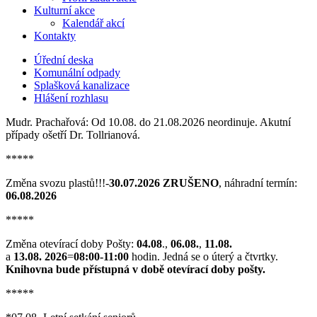
Kulturní akce
Kalendář akcí
Kontakty
Úřední deska
Komunální odpady
Splašková kanalizace
Hlášení rozhlasu
Mudr. Prachařová: Od 10.08. do 21.08.2026 neordinuje. Akutní
případy ošetří Dr. Tollrianová.
*****
Změna svozu plastů!!!-
30.07.2026 ZRUŠENO
, náhradní termín:
06.08.2026
*****
Změna otevírací doby Pošty:
04.08
.,
06.08.
,
11.08.
a
13.08. 2026
=
08:00-11:00
hodin. Jedná se o úterý a čtvrtky.
Knihovna bude přístupná v době otevírací doby pošty.
*****