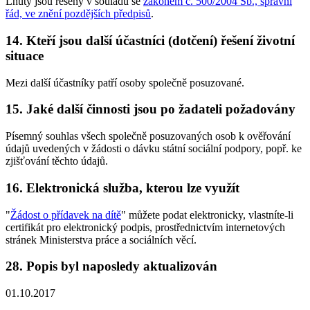
Lhůty jsou řešeny v souladu se
zákonem č. 500/2004 Sb., správní
řád, ve znění pozdějších předpisů
.
14. Kteří jsou další účastníci (dotčení) řešení životní
situace
Mezi další účastníky patří osoby společně posuzované.
15. Jaké další činnosti jsou po žadateli požadovány
Písemný souhlas všech společně posuzovaných osob k ověřování
údajů uvedených v žádosti o dávku státní sociální podpory, popř. ke
zjišťování těchto údajů.
16. Elektronická služba, kterou lze využít
"
Žádost o přídavek na dítě
" můžete podat elektronicky, vlastníte-li
certifikát pro elektronický podpis, prostřednictvím internetových
stránek Ministerstva práce a sociálních věcí.
28. Popis byl naposledy aktualizován
01.10.2017