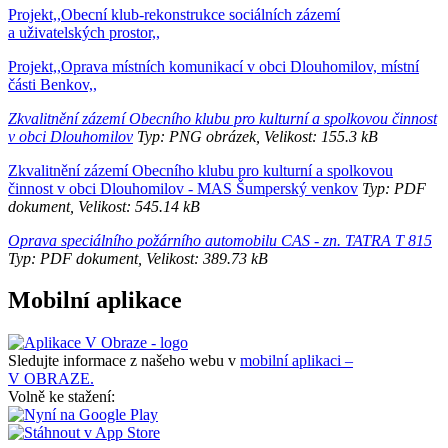
Projekt,,Obecní klub-rekonstrukce sociálních zázemí
a uživatelských prostor,,
Projekt,,Oprava místních komunikací v obci Dlouhomilov, místní
části Benkov,,
Zkvalitnění zázemí Obecního klubu pro kulturní a spolkovou činnost
v obci Dlouhomilov
Typ: PNG obrázek, Velikost: 155.3 kB
Zkvalitnění zázemí Obecního klubu pro kulturní a spolkovou
činnost v obci Dlouhomilov - MAS Šumperský venkov
Typ: PDF
dokument, Velikost: 545.14 kB
Oprava speciálního požárního automobilu CAS - zn. TATRA T 815
Typ: PDF dokument, Velikost: 389.73 kB
Mobilní aplikace
Sledujte informace z našeho webu v
mobilní aplikaci –
V OBRAZE.
Volně ke stažení: