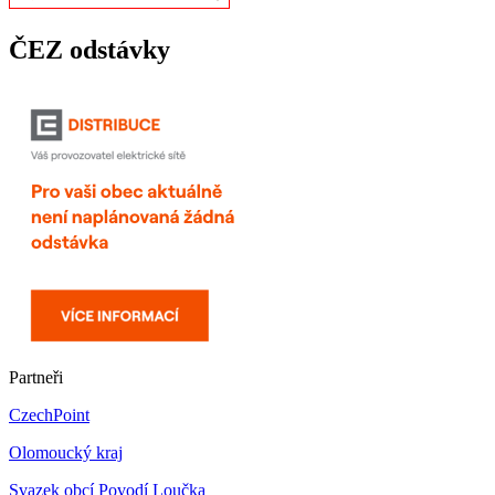
ČEZ odstávky
Partneři
CzechPoint
Olomoucký kraj
Svazek obcí Povodí Loučka