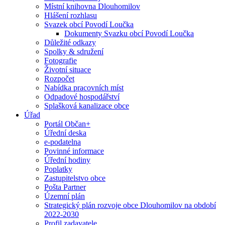
Místní knihovna Dlouhomilov
Hlášení rozhlasu
Svazek obcí Povodí Loučka
Dokumenty Svazku obcí Povodí Loučka
Důležité odkazy
Spolky & sdružení
Fotografie
Životní situace
Rozpočet
Nabídka pracovních míst
Odpadové hospodářství
Splašková kanalizace obce
Úřad
Portál Občan+
Úřední deska
e-podatelna
Povinné informace
Úřední hodiny
Poplatky
Zastupitelstvo obce
Pošta Partner
Územní plán
Strategický plán rozvoje obce Dlouhomilov na období
2022-2030
Profil zadavatele