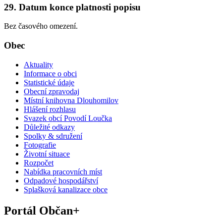
29. Datum konce platnosti popisu
Bez časového omezení.
Obec
Aktuality
Informace o obci
Statistické údaje
Obecní zpravodaj
Místní knihovna Dlouhomilov
Hlášení rozhlasu
Svazek obcí Povodí Loučka
Důležité odkazy
Spolky & sdružení
Fotografie
Životní situace
Rozpočet
Nabídka pracovních míst
Odpadové hospodářství
Splašková kanalizace obce
Portál Občan+