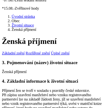
*07.08.-Letní setkání seniorů
*15.08.-Zvěřinové hody
Úvodní stránka
Obec
Životní situace
Ženská příjmení
Ženská příjmení
Základní znění
Rozšířené znění
Úplné znění
3. Pojmenování (název) životní situace
Ženská příjmení
4. Základní informace k životní situaci
Příjmení žen se tvoří v souladu s pravidly české mluvnice.
Při zápisu uzavření manželství nebo vzniku registrovaného
partnerství lze na základě žádosti ženy, jíž se uzavření manželství
nebo vznik registrovaného partnerství týká, uvést v matriční knize
příjmení, které bude po uzavření manželství nebo vstupu do