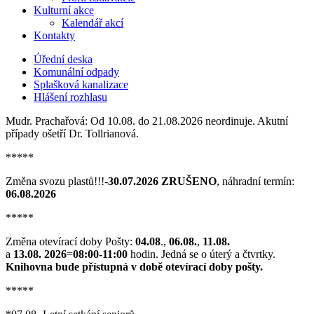
Kulturní akce
Kalendář akcí
Kontakty
Úřední deska
Komunální odpady
Splašková kanalizace
Hlášení rozhlasu
Mudr. Prachařová: Od 10.08. do 21.08.2026 neordinuje. Akutní
případy ošetří Dr. Tollrianová.
*****
Změna svozu plastů!!!-
30.07.2026 ZRUŠENO
, náhradní termín:
06.08.2026
*****
Změna otevírací doby Pošty:
04.08
.,
06.08.
,
11.08.
a
13.08. 2026
=
08:00-11:00
hodin. Jedná se o úterý a čtvrtky.
Knihovna bude přístupná v době otevírací doby pošty.
*****