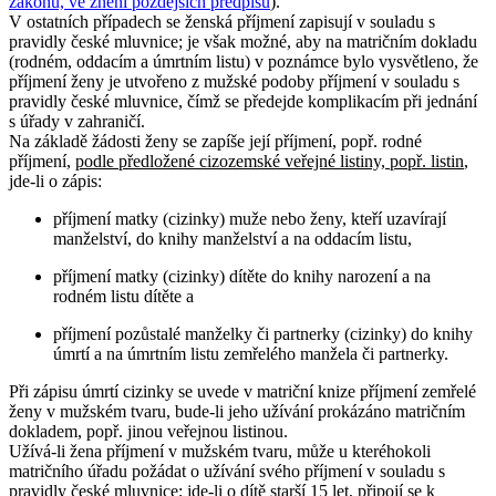
zákonů, ve znění pozdějších předpisů
).
V ostatních případech se ženská příjmení zapisují v souladu s
pravidly české mluvnice; je však možné, aby na matričním dokladu
(rodném, oddacím a úmrtním listu) v poznámce bylo vysvětleno, že
příjmení ženy je utvořeno z mužské podoby příjmení v souladu s
pravidly české mluvnice, čímž se předejde komplikacím při jednání
s úřady v zahraničí.
Na základě žádosti ženy se zapíše její příjmení, popř. rodné
příjmení,
podle předložené cizozemské veřejné listiny, popř. listin
,
jde-li o zápis:
příjmení matky (cizinky) muže nebo ženy, kteří uzavírají
manželství, do knihy manželství a na oddacím listu,
příjmení matky (cizinky) dítěte do knihy narození a na
rodném listu dítěte a
příjmení pozůstalé manželky či partnerky (cizinky) do knihy
úmrtí a na úmrtním listu zemřelého manžela či partnerky.
Při zápisu úmrtí cizinky se uvede v matriční knize příjmení zemřelé
ženy v mužském tvaru, bude-li jeho užívání prokázáno matričním
dokladem, popř. jinou veřejnou listinou.
Užívá-li žena příjmení v mužském tvaru, může u kteréhokoli
matričního úřadu požádat o užívání svého příjmení v souladu s
pravidly české mluvnice; jde-li o dítě starší 15 let, připojí se k