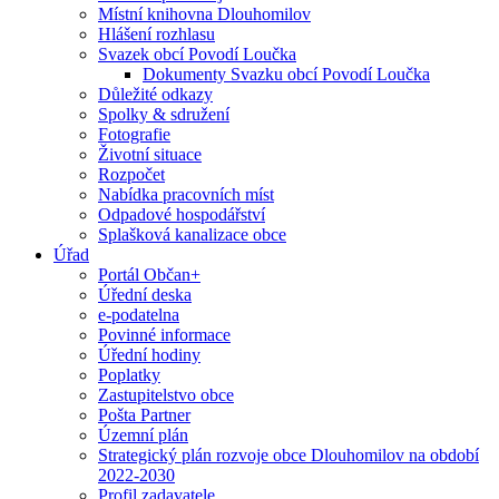
Místní knihovna Dlouhomilov
Hlášení rozhlasu
Svazek obcí Povodí Loučka
Dokumenty Svazku obcí Povodí Loučka
Důležité odkazy
Spolky & sdružení
Fotografie
Životní situace
Rozpočet
Nabídka pracovních míst
Odpadové hospodářství
Splašková kanalizace obce
Úřad
Portál Občan+
Úřední deska
e-podatelna
Povinné informace
Úřední hodiny
Poplatky
Zastupitelstvo obce
Pošta Partner
Územní plán
Strategický plán rozvoje obce Dlouhomilov na období
2022-2030
Profil zadavatele