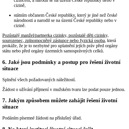
cizincem, a narodil se na území České republiky nebo v
cizině,
státním občanem České republiky, který je jiné než české
národnosti a narodil se na území České republiky nebo v
cizině.
Pozůstalý manžel/partnerka cizinky, pozůstalé děti cizinky,
sourozenec, zplnomocněný zástupce nebo fyzická osoba
, která
prokáže, že je to nezbytné pro uplatnění jejích práv před orgány
státu nebo před orgány územních samosprávných celků
.
6. Jaké jsou podmínky a postup pro řešení životní
situace
Splnění všech požadovaných náležitostí.
Žádost o užívání příjmení v mužském tvaru lze podat pouze jednou.
7. Jakým způsobem můžete zahájit řešení životní
situace
Podáním písemné žádosti na příslušný úřad.