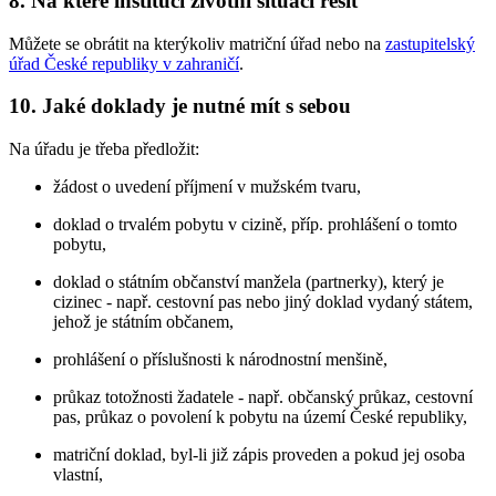
8. Na které instituci životní situaci řešit
Můžete se obrátit na kterýkoliv matriční úřad nebo na
zastupitelský
úřad České republiky v zahraničí
.
10. Jaké doklady je nutné mít s sebou
Na úřadu je třeba předložit:
žádost o uvedení příjmení v mužském tvaru,
doklad o trvalém pobytu v cizině, příp. prohlášení o tomto
pobytu,
doklad o státním občanství manžela (partnerky), který je
cizinec - např. cestovní pas nebo jiný doklad vydaný státem,
jehož je státním občanem,
prohlášení o příslušnosti k národnostní menšině,
průkaz totožnosti žadatele - např. občanský průkaz, cestovní
pas, průkaz o povolení k pobytu na území České republiky,
matriční doklad, byl-li již zápis proveden a pokud jej osoba
vlastní,