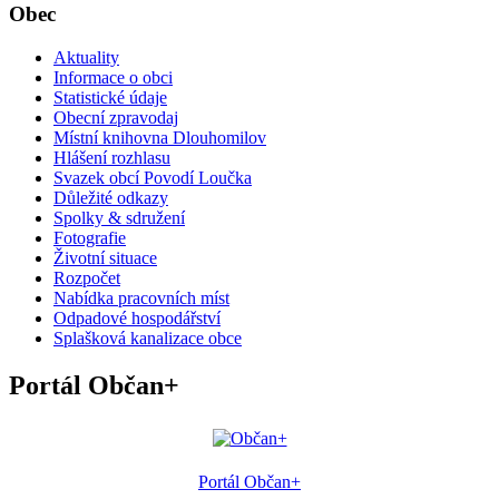
Obec
Aktuality
Informace o obci
Statistické údaje
Obecní zpravodaj
Místní knihovna Dlouhomilov
Hlášení rozhlasu
Svazek obcí Povodí Loučka
Důležité odkazy
Spolky & sdružení
Fotografie
Životní situace
Rozpočet
Nabídka pracovních míst
Odpadové hospodářství
Splašková kanalizace obce
Portál Občan+
Portál Občan+