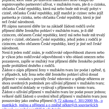
registrovaného partnerství užívat, v mužském tvaru, jde-li o cizinku,
občanku České republiky, která má nebo bude mít trvalý pobyt v
cizině, občanku České republiky, jejíž manžel je cizinec nebo jejíž
partnerka je cizinka, nebo občanku České republiky, která je jiné
než české národnosti.
Při zápisu narození dítěte lze na základě žádosti rodičů uvést
příjmení dítěte ženského pohlaví v mužském tvaru, je-li dítě
cizincem, občanem České republiky, který má nebo bude mít trvalý
pobyt v cizině, občanem České republiky, jehož jeden z rodičů je
cizincem, nebo občanem České republiky, který je jiné než české
národnosti.
Není-li jeden rodič znám, je rodičovské odpovědnosti zbaven nebo
je výkon jeho rodičovské odpovědnosti v této oblasti omezen nebo
pozastaven, zapíše se mužský tvar příjmení dítěte ženského pohlaví
podle prohlášení druhého z rodičů.
Žádost o zápis příjmení ženy v mužském tvaru lze podat i zpětně, tj.
v případech, kdy žena nebo dítě ženského pohlaví užívá dosud
příjmení v souladu s pravidly české mluvnice a splňuje některou ze
shora uvedených podmínek pro užívání příjmení v mužském tvaru;
další matriční doklady se vydávají s příjmením v tomto tvaru.
Žádost o užívání příjmení v mužském tvaru lze podat pouze jednou;
veškeré další žádosti o uvedení téhož příjmení v mužském tvaru jsou
posuzovány jako změna příjmení (
§ 72 zákona č. 301/2000 Sb., o
matrikách, jménu a příjmení a o změně některých souvisejících