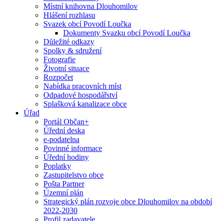
Místní knihovna Dlouhomilov
Hlášení rozhlasu
Svazek obcí Povodí Loučka
Dokumenty Svazku obcí Povodí Loučka
Důležité odkazy
Spolky & sdružení
Fotografie
Životní situace
Rozpočet
Nabídka pracovních míst
Odpadové hospodářství
Splašková kanalizace obce
Úřad
Portál Občan+
Úřední deska
e-podatelna
Povinné informace
Úřední hodiny
Poplatky
Zastupitelstvo obce
Pošta Partner
Územní plán
Strategický plán rozvoje obce Dlouhomilov na období
2022-2030
Profil zadavatele