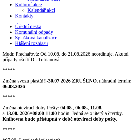
Kulturní akce
Kalendář akcí
Kontakty
Úřední deska
Komunální odpady
Splašková kanalizace
Hlášení rozhlasu
Mudr. Prachařová: Od 10.08. do 21.08.2026 neordinuje. Akutní
případy ošetří Dr. Tolrianová.
*****
Změna svozu plastů!!!-
30.07.2026 ZRUŠENO
, náhradní termín:
06.08.2026
*****
Změna otevírací doby Pošty:
04.08
.,
06.08.
,
11.08.
a
13.08. 2026
=
08:00-11:00
hodin. Jedná se o úterý a čtvrtky.
Knihovna bude přístupná v době otevírací doby pošty.
*****