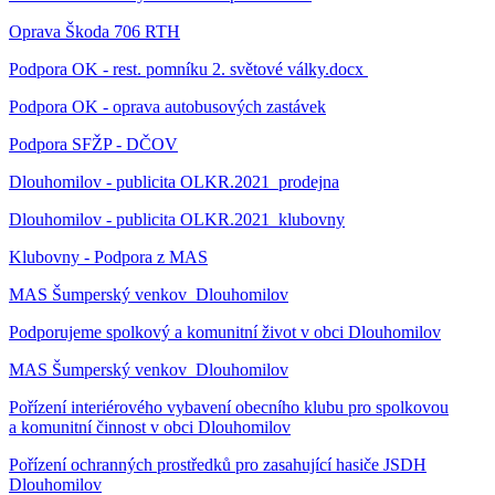
Oprava Škoda 706 RTH
Podpora OK - rest. pomníku 2. světové války.docx
Podpora OK - oprava autobusových zastávek
Podpora SFŽP - DČOV
Dlouhomilov - publicita OLKR.2021_prodejna
Dlouhomilov - publicita OLKR.2021_klubovny
Klubovny - Podpora z MAS
MAS Šumperský venkov_Dlouhomilov
Podporujeme spolkový a komunitní život v obci Dlouhomilov
MAS Šumperský venkov_Dlouhomilov
Pořízení interiérového vybavení obecního klubu pro spolkovou
a komunitní činnost v obci Dlouhomilov
Pořízení ochranných prostředků pro zasahující hasiče JSDH
Dlouhomilov