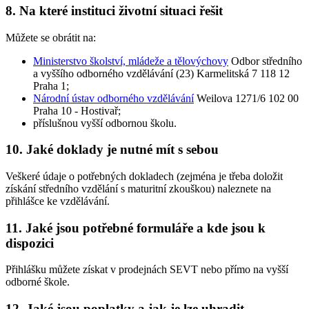
8. Na které instituci životní situaci řešit
Můžete se obrátit na:
Ministerstvo školství, mládeže a tělovýchovy
Odbor středního
a vyššího odborného vzdělávání (23) Karmelitská 7 118 12
Praha 1;
Národní ústav odborného vzdělávání
Weilova 1271/6 102 00
Praha 10 - Hostivař;
příslušnou vyšší odbornou školu.
10. Jaké doklady je nutné mít s sebou
Veškeré údaje o potřebných dokladech (zejména je třeba doložit
získání středního vzdělání s maturitní zkouškou) naleznete na
přihlášce ke vzdělávání.
11. Jaké jsou potřebné formuláře a kde jsou k
dispozici
Přihlášku můžete získat v prodejnách SEVT nebo přímo na vyšší
odborné škole.
12. Jaké jsou poplatky a jak je lze uhradit