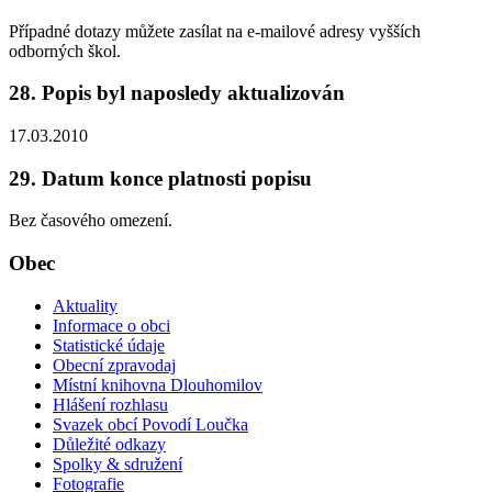
Případné dotazy můžete zasílat na e-mailové adresy vyšších
odborných škol.
28. Popis byl naposledy aktualizován
17.03.2010
29. Datum konce platnosti popisu
Bez časového omezení.
Obec
Aktuality
Informace o obci
Statistické údaje
Obecní zpravodaj
Místní knihovna Dlouhomilov
Hlášení rozhlasu
Svazek obcí Povodí Loučka
Důležité odkazy
Spolky & sdružení
Fotografie