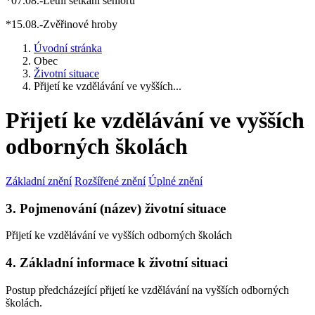
*07.08.-Letní setkání seniorů
*15.08.-Zvěřinové hroby
Úvodní stránka
Obec
Životní situace
Přijetí ke vzdělávání ve vyšších...
Přijetí ke vzdělávání ve vyšších
odborných školách
Základní znění
Rozšířené znění
Úplné znění
3. Pojmenování (název) životní situace
Přijetí ke vzdělávání ve vyšších odborných školách
4. Základní informace k životní situaci
Postup předcházející přijetí ke vzdělávání na vyšších odborných
školách.