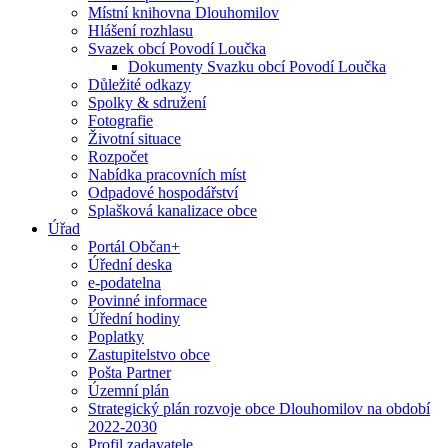
Místní knihovna Dlouhomilov
Hlášení rozhlasu
Svazek obcí Povodí Loučka
Dokumenty Svazku obcí Povodí Loučka
Důležité odkazy
Spolky & sdružení
Fotografie
Životní situace
Rozpočet
Nabídka pracovních míst
Odpadové hospodářství
Splašková kanalizace obce
Úřad
Portál Občan+
Úřední deska
e-podatelna
Povinné informace
Úřední hodiny
Poplatky
Zastupitelstvo obce
Pošta Partner
Územní plán
Strategický plán rozvoje obce Dlouhomilov na období
2022-2030
Profil zadavatele