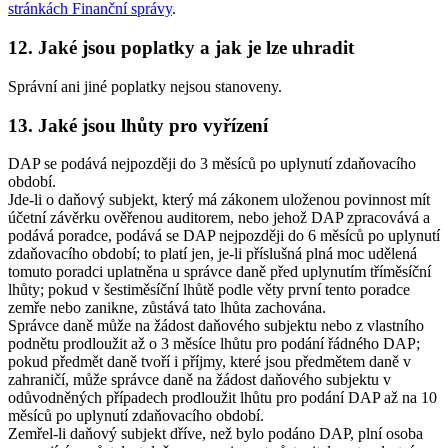
stránkách Finanční správy
.
12. Jaké jsou poplatky a jak je lze uhradit
Správní ani jiné poplatky nejsou stanoveny.
13. Jaké jsou lhůty pro vyřízení
DAP se podává nejpozději do 3 měsíců po uplynutí zdaňovacího
období.
Jde-li o daňový subjekt, který má zákonem uloženou povinnost mít
účetní závěrku ověřenou auditorem, nebo jehož DAP zpracovává a
podává poradce, podává se DAP nejpozději do 6 měsíců po uplynutí
zdaňovacího období; to platí jen, je-li příslušná plná moc udělená
tomuto poradci uplatněna u správce daně před uplynutím tříměsíční
lhůty; pokud v šestiměsíční lhůtě podle věty první tento poradce
zemře nebo zanikne, zůstává tato lhůta zachována.
Správce daně může na žádost daňového subjektu nebo z vlastního
podnětu prodloužit až o 3 měsíce lhůtu pro podání řádného DAP;
pokud předmět daně tvoří i příjmy, které jsou předmětem daně v
zahraničí, může správce daně na žádost daňového subjektu v
odůvodněných případech prodloužit lhůtu pro podání DAP až na 10
měsíců po uplynutí zdaňovacího období.
Zemřel-li daňový subjekt dříve, než bylo podáno DAP, plní osoba