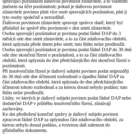
spravující pozůstalost daňovou povinnost zůstavitele, a to vlastním
jménem na účet pozůstalosti; pokud je daňovou povinnost
zůstavitele povinno plnit více osob spravujících pozůstalost, plní ji
tyto osoby společně a nerozdílně.
Daňovou povinnost zůstavitele spravuje správce daně, který byl
příslušný ke správě této povinnosti v den smrti zůstavitele.
Osoba spravující pozůstalost je povinna podat řádné DAP do 3
měsíců ode dne smrti zůstavitele, a to za část zdaňovacího období,
která uplynula přede dnem jeho smrti; tuto lhůtu nelze prodloužit.
Osoba spravující pozůstalost je povinna podat řádné DAP do 30 dnů
ode dne skončení řízení o pozůstalosti, a to za část zdaňovacího
období, která uplynula do dne předcházejícího dni skončení řízení o
pozůstalosti.
Při insolvenčním řízení je daňový subjekt povinen podat nejpozději
do 30 dnů ode dne účinnosti rozhodnutí o úpadku řádné DAP za
část zdaňovacího období, která uplynula do dne předcházejícího
účinnosti tohoto rozhodnutí a za kterou dosud nebylo podáno; tuto
lhůtu nelze prodloužit.
Lhůty, ve kterých je daňový subjekt povinen podat řádné DAP nebo
dodatečné DAP v průběhu insolvenčního řízení, zůstávají
zachovány.
Ke dni předložení konečné zprávy je daňový subjekt povinen
zpracovat řádné DAP za uplynulou část zdaňovacího období, za
kterou nebylo dosud podáno, a tvrzenou daň zahrnout do
příslušného dokumentu.