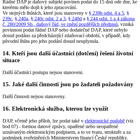
Řádné DAP je daňový subjekt povinen podat do 15 dnů ode dne, ke
kterému mělo dojít k jeho zpracování.
Ve stejných lhůtách, které jsou stanoveny v
§ 239b odst. 4 a 5
,
§
239c
,
§ 240a
,
§ 240c odst. 2 a 3
,
§ 240d
a
§ 244 odst. 1 a 4 zákona
č. 280/2009 Sb., daňový řád, ve znění pozdějších předpisů
, vzniká
povinnost podat řádné DAP nebo dodatečné DAP, které nebylo
dosud podáno za předcházející zdaňovací období, v případě, kdy
původní lhůta pro jeho podání dosud neuplynula.
14. Kteří jsou další účastníci (dotčení) řešení životní
situace
Další účastníci postupu nejsou stanoveni.
15. Jaké další činnosti jsou po žadateli požadovány
Další činnosti nejsou stanoveny.
16. Elektronická služba, kterou lze využít
DAP, včetně jeho příloh, lze podat také v
elektronické podobě
(viz
bod 07) - formou datové zprávy, opatřené nebo neopatřené
uznávaným elektronickým podpisem, a to ve tvaru, struktuře a za
podmínek zveřejněných Ministerstvem financí České republiky.