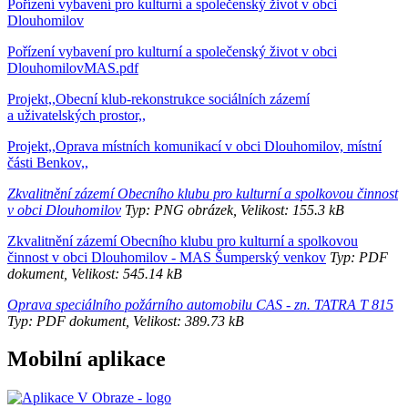
Pořízení vybavení pro kulturní a společenský život v obci
Dlouhomilov
Pořízení vybavení pro kulturní a společenský život v obci
DlouhomilovMAS.pdf
Projekt,,Obecní klub-rekonstrukce sociálních zázemí
a uživatelských prostor,,
Projekt,,Oprava místních komunikací v obci Dlouhomilov, místní
části Benkov,,
Zkvalitnění zázemí Obecního klubu pro kulturní a spolkovou činnost
v obci Dlouhomilov
Typ: PNG obrázek, Velikost: 155.3 kB
Zkvalitnění zázemí Obecního klubu pro kulturní a spolkovou
činnost v obci Dlouhomilov - MAS Šumperský venkov
Typ: PDF
dokument, Velikost: 545.14 kB
Oprava speciálního požárního automobilu CAS - zn. TATRA T 815
Typ: PDF dokument, Velikost: 389.73 kB
Mobilní aplikace