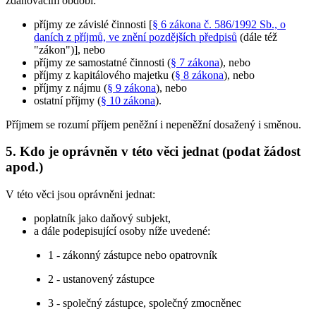
zdaňovacím období:
příjmy ze závislé činnosti [
§ 6 zákona č. 586/1992 Sb., o
daních z příjmů, ve znění pozdějších předpisů
(dále též
"zákon")], nebo
příjmy ze samostatné činnosti (
§ 7 zákona
), nebo
příjmy z kapitálového majetku (
§ 8 zákona
), nebo
příjmy z nájmu (
§ 9 zákona
), nebo
ostatní příjmy (
§ 10 zákona
).
Příjmem se rozumí příjem peněžní i nepeněžní dosažený i směnou.
5. Kdo je oprávněn v této věci jednat (podat žádost
apod.)
V této věci jsou oprávněni jednat:
poplatník jako daňový subjekt,
a dále podepisující osoby níže uvedené:
1 - zákonný zástupce nebo opatrovník
2 - ustanovený zástupce
3 - společný zástupce, společný zmocněnec