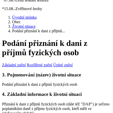
*07.08.-Letní setkání seniorů
*15.08.-Zvěřinové hroby
Úvodní stránka
Obec
Životní situace
Podání přiznání k dani z příjmů...
Podání přiznání k dani z
příjmů fyzických osob
Základní znění
Rozšířené znění
Úplné znění
3. Pojmenování (název) životní situace
Podání přiznání k dani z příjmů fyzických osob
4. Základní informace k životní situaci
Přiznání k dani z příjmů fyzických osob (dále též "DAP") je určeno
poplatníkům daně z příjmu fyzických osob, kteří měli ve