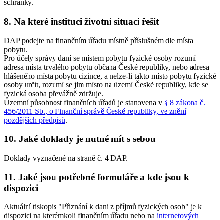
schránky.
8. Na které instituci životní situaci řešit
DAP podejte na finančním úřadu místně příslušném dle místa
pobytu.
Pro účely správy daní se místem pobytu fyzické osoby rozumí
adresa místa trvalého pobytu občana České republiky, nebo adresa
hlášeného místa pobytu cizince, a nelze-li takto místo pobytu fyzické
osoby určit, rozumí se jím místo na území České republiky, kde se
fyzická osoba převážně zdržuje.
Územní působnost finančních úřadů je stanovena v
§ 8 zákona č.
456/2011 Sb., o Finanční správě České republiky, ve znění
pozdějších předpisů
.
10. Jaké doklady je nutné mít s sebou
Doklady vyznačené na straně č. 4 DAP.
11. Jaké jsou potřebné formuláře a kde jsou k
dispozici
Aktuální tiskopis "Přiznání k dani z příjmů fyzických osob" je k
dispozici na kterémkoli finančním úřadu nebo na
internetových