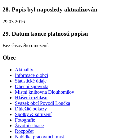
28. Popis byl naposledy aktualizován
29.03.2016
29. Datum konce platnosti popisu
Bez časového omezení.
Obec
Aktuality
Informace o obci
Statistické údaje
Obecní zpravodaj
Místní knihovna Dlouhomilov
Hlášení rozhlasu
Svazek obcí Povodí Loučka
Důležité odkazy
Spolky & sdružení
Fotografie
Životní situace
Rozpočet
Nabídka pracovních míst