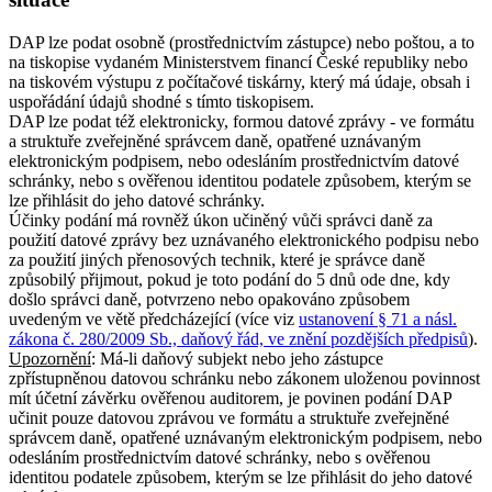
DAP lze podat osobně (prostřednictvím zástupce) nebo poštou, a to
na tiskopise vydaném Ministerstvem financí České republiky nebo
na tiskovém výstupu z počítačové tiskárny, který má údaje, obsah i
uspořádání údajů shodné s tímto tiskopisem.
DAP lze podat též elektronicky, formou datové zprávy - ve formátu
a struktuře zveřejněné správcem daně, opatřené uznávaným
elektronickým podpisem, nebo odesláním prostřednictvím datové
schránky, nebo s ověřenou identitou podatele způsobem, kterým se
lze přihlásit do jeho datové schránky.
Účinky podání má rovněž úkon učiněný vůči správci daně za
použití datové zprávy bez uznávaného elektronického podpisu nebo
za použití jiných přenosových technik, které je správce daně
způsobilý přijmout, pokud je toto podání do 5 dnů ode dne, kdy
došlo správci daně, potvrzeno nebo opakováno způsobem
uvedeným ve větě předcházející (více viz
ustanovení § 71 a násl.
zákona č. 280/2009 Sb., daňový řád, ve znění pozdějších předpisů
).
Upozornění
: Má-li daňový subjekt nebo jeho zástupce
zpřístupněnou datovou schránku nebo zákonem uloženou povinnost
mít účetní závěrku ověřenou auditorem, je povinen podání DAP
učinit pouze datovou zprávou ve formátu a struktuře zveřejněné
správcem daně, opatřené uznávaným elektronickým podpisem, nebo
odesláním prostřednictvím datové schránky, nebo s ověřenou
identitou podatele způsobem, kterým se lze přihlásit do jeho datové