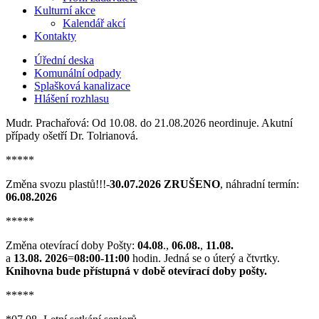
Kulturní akce
Kalendář akcí
Kontakty
Úřední deska
Komunální odpady
Splašková kanalizace
Hlášení rozhlasu
Mudr. Prachařová: Od 10.08. do 21.08.2026 neordinuje. Akutní
případy ošetří Dr. Tolrianová.
*****
Změna svozu plastů!!!-
30.07.2026 ZRUŠENO
, náhradní termín:
06.08.2026
*****
Změna otevírací doby Pošty:
04.08
.,
06.08.
,
11.08.
a
13.08. 2026
=
08:00-11:00
hodin. Jedná se o úterý a čtvrtky.
Knihovna bude přístupná v době otevírací doby pošty.
*****