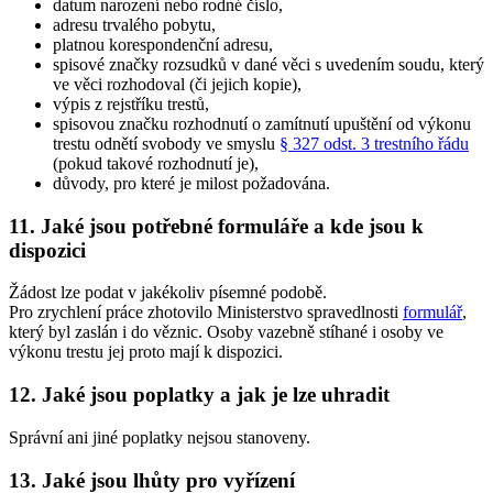
datum narození nebo rodné číslo,
adresu trvalého pobytu,
platnou korespondenční adresu,
spisové značky rozsudků v dané věci s uvedením soudu, který
ve věci rozhodoval (či jejich kopie),
výpis z rejstříku trestů,
spisovou značku rozhodnutí o zamítnutí upuštění od výkonu
trestu odnětí svobody ve smyslu
§ 327 odst. 3 trestního řádu
(pokud takové rozhodnutí je),
důvody, pro které je milost požadována.
11. Jaké jsou potřebné formuláře a kde jsou k
dispozici
Žádost lze podat v jakékoliv písemné podobě.
Pro zrychlení práce zhotovilo Ministerstvo spravedlnosti
formulář
,
který byl zaslán i do věznic. Osoby vazebně stíhané i osoby ve
výkonu trestu jej proto mají k dispozici.
12. Jaké jsou poplatky a jak je lze uhradit
Správní ani jiné poplatky nejsou stanoveny.
13. Jaké jsou lhůty pro vyřízení