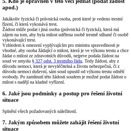
5. Kdo je oprávněn v této věci jednat (podat žádost
apod.)
Jakákoliv fyzická či právnická osoba, proti které je vedeno trestní
řízení, či která vykonává trest.
Žádost může podat i jiná osoba (právnická či fyzická), která má
zájem na tom, aby byla milost udělena osobě trestně stíhané či osobě
vykonávající trest.
Vzhledem k omezení vyplývajícím pro ministra spravedlnosti je
vhodné, aby osoba žádající o milost, která je ve výkonu trestu a chce
žádat o milost ze zdravotních důvodů, nejprve podala žádost na
soud ve smyslu
§ 327 odst. 3 trestního řádu
. Tedy žádost, aby z
důvodu nemoci, která je nevyléčitelná a životu nebezpečná, či z
důvodu nemoci duševní, sám soud upustil od výkonu trestu odnětí
svobody. Po zamítnutí této žádosti soudem je možné podat žádost o
milost s nadějí na kladné vyřízení.
6. Jaké jsou podmínky a postup pro řešení životní
situace
Splnění všech požadovaných náležitostí.
7. Jakým způsobem můžete zahájit řešení životní
situace