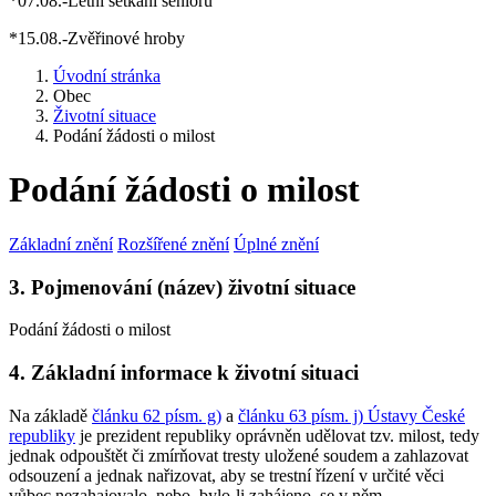
*07.08.-Letní setkání seniorů
*15.08.-Zvěřinové hroby
Úvodní stránka
Obec
Životní situace
Podání žádosti o milost
Podání žádosti o milost
Základní znění
Rozšířené znění
Úplné znění
3. Pojmenování (název) životní situace
Podání žádosti o milost
4. Základní informace k životní situaci
Na základě
článku 62 písm. g)
a
článku 63 písm. j) Ústavy České
republiky
je prezident republiky oprávněn udělovat tzv. milost, tedy
jednak odpouštět či zmírňovat tresty uložené soudem a zahlazovat
odsouzení a jednak nařizovat, aby se trestní řízení v určité věci
vůbec nezahajovalo, nebo, bylo-li zahájeno, se v něm