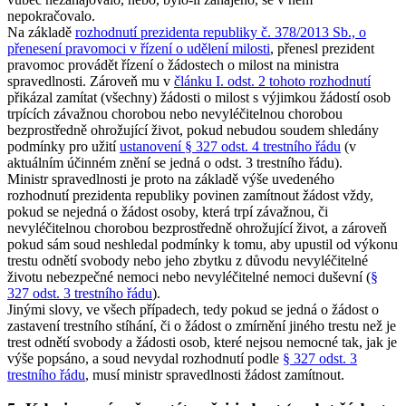
nepokračovalo.
Na základě
rozhodnutí prezidenta republiky č. 378/2013 Sb., o
přenesení pravomoci v řízení o udělení milosti
, přenesl prezident
pravomoc provádět řízení o žádostech o milost na ministra
spravedlnosti. Zároveň mu v
článku I. odst. 2 tohoto rozhodnutí
přikázal zamítat (všechny) žádosti o milost s výjimkou žádostí osob
trpících závažnou chorobou nebo nevyléčitelnou chorobou
bezprostředně ohrožující život, pokud nebudou soudem shledány
podmínky pro užití
ustanovení § 327 odst. 4 trestního řádu
(v
aktuálním účinném znění se jedná o odst. 3 trestního řádu).
Ministr spravedlnosti je proto na základě výše uvedeného
rozhodnutí prezidenta republiky povinen zamítnout žádost vždy,
pokud se nejedná o žádost osoby, která trpí závažnou, či
nevyléčitelnou chorobou bezprostředně ohrožující život, a zároveň
pokud sám soud neshledal podmínky k tomu, aby upustil od výkonu
trestu odnětí svobody nebo jeho zbytku z důvodu nevyléčitelné
životu nebezpečné nemoci nebo nevyléčitelné nemoci duševní (
§
327 odst. 3 trestního řádu
).
Jinými slovy, ve všech případech, tedy pokud se jedná o žádost o
zastavení trestního stíhání, či o žádost o zmírnění jiného trestu než je
trest odnětí svobody a žádosti osob, které nejsou nemocné tak, jak je
výše popsáno, a soud nevydal rozhodnutí podle
§ 327 odst. 3
trestního řádu
, musí ministr spravedlnosti žádost zamítnout.