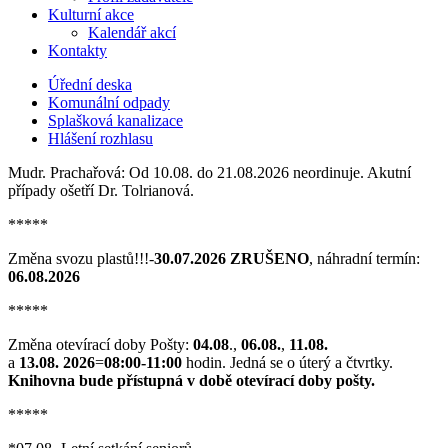
Kulturní akce
Kalendář akcí
Kontakty
Úřední deska
Komunální odpady
Splašková kanalizace
Hlášení rozhlasu
Mudr. Prachařová: Od 10.08. do 21.08.2026 neordinuje. Akutní
případy ošetří Dr. Tolrianová.
*****
Změna svozu plastů!!!-
30.07.2026 ZRUŠENO
, náhradní termín:
06.08.2026
*****
Změna otevírací doby Pošty:
04.08
.,
06.08.
,
11.08.
a
13.08. 2026
=
08:00-11:00
hodin. Jedná se o úterý a čtvrtky.
Knihovna bude přístupná v době otevírací doby pošty.
*****