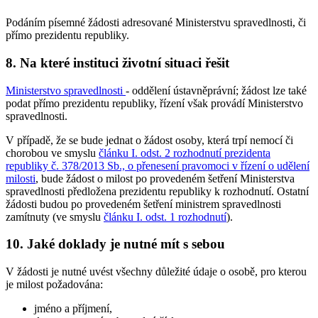
Podáním písemné žádosti adresované Ministerstvu spravedlnosti, či
přímo prezidentu republiky.
8. Na které instituci životní situaci řešit
Ministerstvo spravedlnosti
- oddělení ústavněprávní; žádost lze také
podat přímo prezidentu republiky, řízení však provádí Ministerstvo
spravedlnosti.
V případě, že se bude jednat o žádost osoby, která trpí nemocí či
chorobou ve smyslu
článku I. odst. 2 rozhodnutí prezidenta
republiky č. 378/2013 Sb., o přenesení pravomoci v řízení o udělení
milosti
, bude žádost o milost po provedeném šetření Ministerstva
spravedlnosti předložena prezidentu republiky k rozhodnutí. Ostatní
žádosti budou po provedeném šetření ministrem spravedlnosti
zamítnuty (ve smyslu
článku I. odst. 1 rozhodnutí
).
10. Jaké doklady je nutné mít s sebou
V žádosti je nutné uvést všechny důležité údaje o osobě, pro kterou
je milost požadována:
jméno a příjmení,