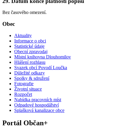
29. Datum konce platnosti popisu
Bez časového omezení.
Obec
Aktuality
Informace o obci
Statistické údaje
Obecní zpravodaj
Místní knihovna Dlouhomilov
Hlášení rozhlasu
Svazek obcí Povodí Loučka
Důležité odkazy
Spolky & sdružení
Fotografie
Životní situace
Rozpočet
Nabídka pracovních míst
Odpadové hospodářství
Splašková kanalizace obce
Portál Občan+