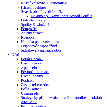
Místní knihovna Dlouhomilov
Hlášení rozhlasu
Svazek obcí Povodí Loučka
Dokumenty Svazku obcí Povodí Loučka
Důležité odkazy
Spolky & sdružení
Fotografie
Životní situace
Rozpočet
Nabídka pracovních míst
Odpadové hospodářství
Splašková kanalizace obce
Úřad
Portál Občan+
Úřední deska
e-podatelna
Povinné informace
Úřední hodiny
Poplatky
Zastupitelstvo obce
Pošta Partner
Územní plán
Strategický plán rozvoje obce Dlouhomilov na období
2022-2030
Profil zadavatele