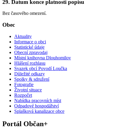
29. Datum konce platnosti popisu
Bez časového omezení.
Obec
Aktuality
Informace o obci
Statistické údaje
Obecní zpravodaj
Místní knihovna Dlouhomilov
Hlášení rozhlasu
Svazek obcí Povodí Loučka
Důležité odkazy
Spolky & sdružení
Fotografie
Životní situace
Rozpočet
Nabídka pracovních míst
Odpadové hospodářství
Splašková kanalizace obce
Portál Občan+