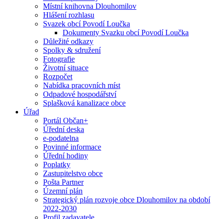
Místní knihovna Dlouhomilov
Hlášení rozhlasu
Svazek obcí Povodí Loučka
Dokumenty Svazku obcí Povodí Loučka
Důležité odkazy
Spolky & sdružení
Fotografie
Životní situace
Rozpočet
Nabídka pracovních míst
Odpadové hospodářství
Splašková kanalizace obce
Úřad
Portál Občan+
Úřední deska
e-podatelna
Povinné informace
Úřední hodiny
Poplatky
Zastupitelstvo obce
Pošta Partner
Územní plán
Strategický plán rozvoje obce Dlouhomilov na období
2022-2030
Profil zadavatele