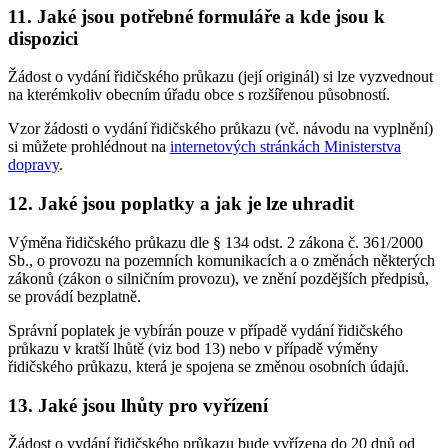
11. Jaké jsou potřebné formuláře a kde jsou k
dispozici
Žádost o vydání řidičského průkazu (její originál) si lze vyzvednout
na kterémkoliv obecním úřadu obce s rozšířenou působností.
Vzor žádosti o vydání řidičského průkazu (vč. návodu na vyplnění)
si můžete prohlédnout na
internetových stránkách Ministerstva
dopravy
.
12. Jaké jsou poplatky a jak je lze uhradit
Výměna řidičského průkazu dle § 134 odst. 2 zákona č. 361/2000
Sb., o provozu na pozemních komunikacích a o změnách některých
zákonů (zákon o silničním provozu), ve znění pozdějších předpisů,
se provádí bezplatně.
Správní poplatek je vybírán pouze v případě vydání řidičského
průkazu v kratší lhůtě (viz bod 13) nebo v případě výměny
řidičského průkazu, která je spojena se změnou osobních údajů.
13. Jaké jsou lhůty pro vyřízení
Žádost o vydání řidičského průkazu bude vyřízena do 20 dnů od