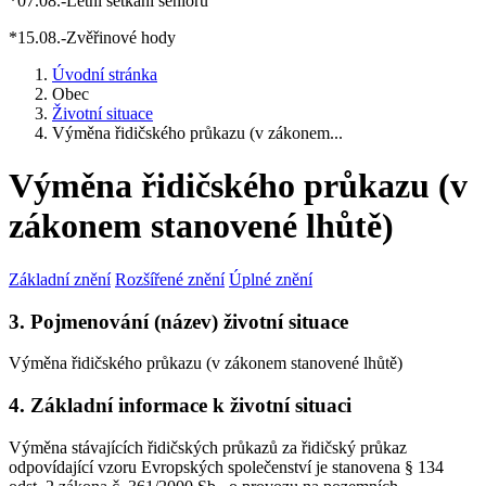
*07.08.-Letní setkání seniorů
*15.08.-Zvěřinové hody
Úvodní stránka
Obec
Životní situace
Výměna řidičského průkazu (v zákonem...
Výměna řidičského průkazu (v
zákonem stanovené lhůtě)
Základní znění
Rozšířené znění
Úplné znění
3. Pojmenování (název) životní situace
Výměna řidičského průkazu (v zákonem stanovené lhůtě)
4. Základní informace k životní situaci
Výměna stávajících řidičských průkazů za řidičský průkaz
odpovídající vzoru Evropských společenství je stanovena § 134