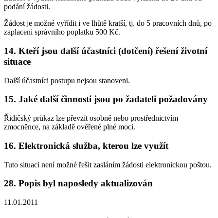
podání žádosti.
Žádost je možné vyřídit i ve lhůtě kratší, tj. do 5 pracovních dnů, po
zaplacení správního poplatku 500 Kč.
14. Kteří jsou další účastníci (dotčení) řešení životní
situace
Další účastníci postupu nejsou stanoveni.
15. Jaké další činnosti jsou po žadateli požadovány
Řidičský průkaz lze převzít osobně nebo prostřednictvím
zmocněnce, na základě ověřené plné moci.
16. Elektronická služba, kterou lze využít
Tuto situaci není možné řešit zasláním žádosti elektronickou poštou.
28. Popis byl naposledy aktualizován
11.01.2011