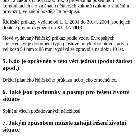
odst. 2 zákona č. 361/2000 Sb., o provozu na pozemních
komunikacích a o změnách některých zákonů (zákon o silničním
provozu), ve znění pozdějších předpisů.
Řidičské průkazy vydané od 1. 1. 2001 do 30. 4. 2004 jsou jejich
držitelé povinni vyměnit do
31. 12. 2013
.
Nově vydávaný řidičský průkaz podle vzoru Evropských
společenství je dokument typu plastové polykarbonátové karty o
velikosti 54 mm x 86 mm; vydává se zpravidla na dobu 10 let.
5. Kdo je oprávněn v této věci jednat (podat žádost
apod.)
Držitel platného řidičského průkazu nebo jeho zmocněnec.
6. Jaké jsou podmínky a postup pro řešení životní
situace
Splnění všech požadovaných náležitostí.
7. Jakým způsobem můžete zahájit řešení životní
situace