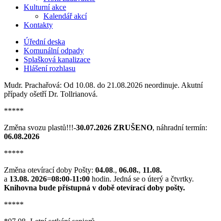
Kulturní akce
Kalendář akcí
Kontakty
Úřední deska
Komunální odpady
Splašková kanalizace
Hlášení rozhlasu
Mudr. Prachařová: Od 10.08. do 21.08.2026 neordinuje. Akutní
případy ošetří Dr. Tollrianová.
*****
Změna svozu plastů!!!-
30.07.2026 ZRUŠENO
, náhradní termín:
06.08.2026
*****
Změna otevírací doby Pošty:
04.08
.,
06.08.
,
11.08.
a
13.08. 2026
=
08:00-11:00
hodin. Jedná se o úterý a čtvrtky.
Knihovna bude přístupná v době otevírací doby pošty.
*****