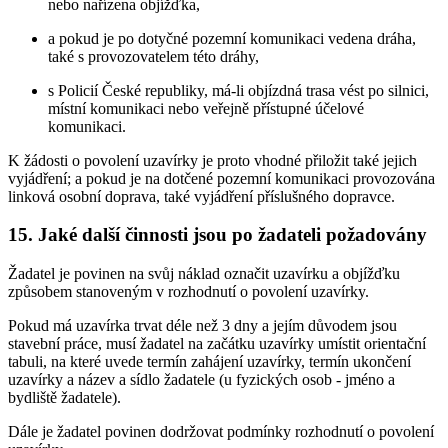
nebo nařízena objížďka,
a pokud je po dotyčné pozemní komunikaci vedena dráha,
také s provozovatelem této dráhy,
s Policií České republiky, má-li objízdná trasa vést po silnici,
místní komunikaci nebo veřejně přístupné účelové
komunikaci.
K žádosti o povolení uzavírky je proto vhodné přiložit také jejich
vyjádření; a pokud je na dotčené pozemní komunikaci provozována
linková osobní doprava, také vyjádření příslušného dopravce.
15. Jaké další činnosti jsou po žadateli požadovány
Žadatel je povinen na svůj náklad označit uzavírku a objížďku
způsobem stanoveným v rozhodnutí o povolení uzavírky.
Pokud má uzavírka trvat déle než 3 dny a jejím důvodem jsou
stavební práce, musí žadatel na začátku uzavírky umístit orientační
tabuli, na které uvede termín zahájení uzavírky, termín ukončení
uzavírky a název a sídlo žadatele (u fyzických osob - jméno a
bydliště žadatele).
Dále je žadatel povinen dodržovat podmínky rozhodnutí o povolení