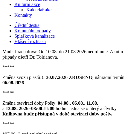
Kulturní akce
Kalendář akcí
Kontakty
Úřední deska
Komunální odpady
Splašková kanalizace
Hlášení rozhlasu
Mudr. Prachařová: Od 10.08. do 21.08.2026 neordinuje. Akutní
případy ošetří Dr. Tolrianová.
*****
Změna svozu plastů!!!-
30.07.2026 ZRUŠENO
, náhradní termín:
06.08.2026
*****
Změna otevírací doby Pošty:
04.08
.,
06.08.
,
11.08.
a
13.08. 2026
=
08:00-11:00
hodin. Jedná se o úterý a čtvrtky.
Knihovna bude přístupná v době otevírací doby pošty.
*****