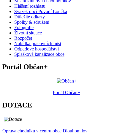
Místní knihovna Dlouhomilov
Hlášení rozhlasu
Svazek obcí Povodí Loučka
Důležité odkazy
Spolky & sdružení
Fotografie
Životní situace
Rozpočet
Nabídka pracovních míst
Odpadové hospodářství
Splašková kanalizace obce
Portál Občan+
Portál Občan+
DOTACE
Oprava chodníku v centru obce Dlouhomilov