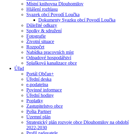
Místní knihovna Dlouhomilov
Hlášení rozhlasu
Svazek obcí Povodí Loučka
Dokumenty Svazku obcí Povodí Loučka
Důležité odkazy
Spolky & sdružení
Fotografie
Životní situace
Rozpočet
Nabídka pracovních míst
Odpadové hospodářství
Splašková kanalizace obce
Úřad
Portál Občan+
Úřední deska
e-podatelna
Povinné informace
Úřední hodiny
Poplatky
Zastupitelstvo obce
Pošta Partner
Územní plán
Strategický plán rozvoje obce Dlouhomilov na období
2022-2030
Profil zadavatele