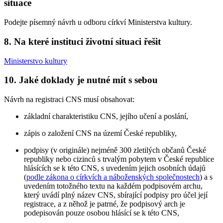
situace
Podejte písemný návrh u odboru církví Ministerstva kultury.
8. Na které instituci životní situaci řešit
Ministerstvo kultury
10. Jaké doklady je nutné mít s sebou
Návrh na registraci CNS musí obsahovat:
základní charakteristiku CNS, jejího učení a poslání,
zápis o založení CNS na území České republiky,
podpisy (v originále) nejméně 300 zletilých občanů České
republiky nebo cizinců s trvalým pobytem v České republice
hlásících se k této CNS, s uvedením jejich osobních údajů
(
podle zákona o církvích a náboženských společnostech
) a s
uvedením totožného textu na každém podpisovém archu,
který uvádí plný název CNS, sbírající podpisy pro účel její
registrace, a z něhož je patrné, že podpisový arch je
podepisován pouze osobou hlásící se k této CNS,