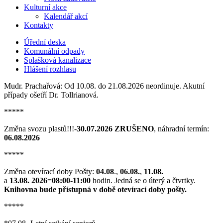
Kulturní akce
Kalendář akcí
Kontakty
Úřední deska
Komunální odpady
Splašková kanalizace
Hlášení rozhlasu
Mudr. Prachařová: Od 10.08. do 21.08.2026 neordinuje. Akutní
případy ošetří Dr. Tollrianová.
*****
Změna svozu plastů!!!-
30.07.2026 ZRUŠENO
, náhradní termín:
06.08.2026
*****
Změna otevírací doby Pošty:
04.08
.,
06.08.
,
11.08.
a
13.08. 2026
=
08:00-11:00
hodin. Jedná se o úterý a čtvrtky.
Knihovna bude přístupná v době otevírací doby pošty.
*****