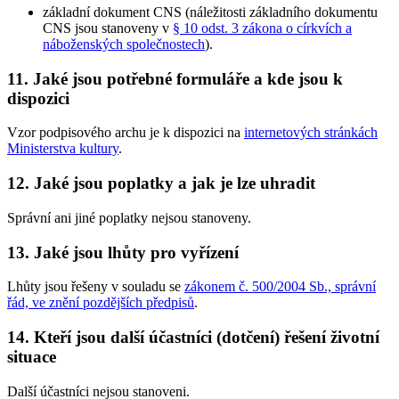
základní dokument CNS (náležitosti základního dokumentu
CNS jsou stanoveny v
§ 10 odst. 3 zákona o církvích a
náboženských společnostech
).
11. Jaké jsou potřebné formuláře a kde jsou k
dispozici
Vzor podpisového archu je k dispozici na
internetových stránkách
Ministerstva kultury
.
12. Jaké jsou poplatky a jak je lze uhradit
Správní ani jiné poplatky nejsou stanoveny.
13. Jaké jsou lhůty pro vyřízení
Lhůty jsou řešeny v souladu se
zákonem č. 500/2004 Sb., správní
řád, ve znění pozdějších předpisů
.
14. Kteří jsou další účastníci (dotčení) řešení životní
situace
Další účastníci nejsou stanoveni.