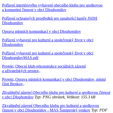
Pořízení interiérového vybavení obecního klubu pro spolkovou
a komunitní činnost v obci Dlouhomilov
Pořízení ochranných prostředků pro zasahující hasiče JSDH
Dlouhomilov
Oprava místních komunikací v obci Dlouhomilov
Pořízení vybavení pro kulturní a společenský život v obci
Dlouhomilov
Pořízení vybavení pro kulturní a společenský život v obci
DlouhomilovMAS.pdf
Projekt,,Obecní klub-rekonstrukce sociálních zázemí
a uživatelských prostor,,
Projekt,,Oprava místních komunikací v obci Dlouhomilov, místní
části Benkov,,
Zkvalitnění zázemí Obecního klubu pro kulturní a spolkovou činnost
v obci Dlouhomilov
Typ: PNG obrázek, Velikost: 155.3 kB
Zkvalitnění zázemí Obecního klubu pro kulturní a spolkovou
činnost v obci Dlouhomilov - MAS Šumperský venkov
Typ: PDF