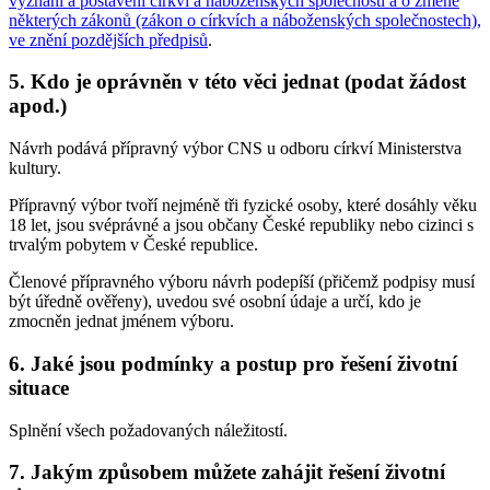
vyznání a postavení církví a náboženských společností a o změně
některých zákonů (zákon o církvích a náboženských společnostech),
ve znění pozdějších předpisů
.
5. Kdo je oprávněn v této věci jednat (podat žádost
apod.)
Návrh podává přípravný výbor CNS u odboru církví Ministerstva
kultury.
Přípravný výbor tvoří nejméně tři fyzické osoby, které dosáhly věku
18 let, jsou svéprávné a jsou občany České republiky nebo cizinci s
trvalým pobytem v České republice.
Členové přípravného výboru návrh podepíší (přičemž podpisy musí
být úředně ověřeny), uvedou své osobní údaje a určí, kdo je
zmocněn jednat jménem výboru.
6. Jaké jsou podmínky a postup pro řešení životní
situace
Splnění všech požadovaných náležitostí.
7. Jakým způsobem můžete zahájit řešení životní