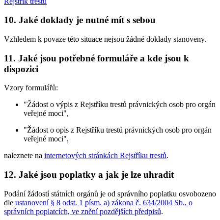
Rejstřík trestů
10. Jaké doklady je nutné mít s sebou
Vzhledem k povaze této situace nejsou žádné doklady stanoveny.
11. Jaké jsou potřebné formuláře a kde jsou k
dispozici
Vzory formulářů:
"Žádost o výpis z Rejstříku trestů právnických osob pro orgán
veřejné moci",
"Žádost o opis z Rejstříku trestů právnických osob pro orgán
veřejné moci",
naleznete na
internetových stránkách Rejstříku trestů
.
12. Jaké jsou poplatky a jak je lze uhradit
Podání žádostí státních orgánů je od správního poplatku osvobozeno
dle
ustanovení § 8 odst. 1 písm. a) zákona č. 634/2004 Sb., o
správních poplatcích, ve znění pozdějších předpisů
.