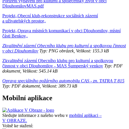
Pořízení vybavení pro kulturní a společenský život v obci
DlouhomilovMAS.pdf
Projekt,,Obecní klub-rekonstrukce sociálních zázemí
a uživatelských prostor,,
Projekt,,Oprava místních komunikací v obci Dlouhomilov, místní
části Benkov,,
Zkvalitnění zázemí Obecního klubu pro kulturní a spolkovou činnost
v obci Dlouhomilov
Typ: PNG obrázek, Velikost: 155.3 kB
Zkvalitnění zázemí Obecního klubu pro kulturní a spolkovou
činnost v obci Dlouhomilov - MAS Šumperský venkov
Typ: PDF
dokument, Velikost: 545.14 kB
Oprava speciálního požárního automobilu CAS - zn. TATRA T 815
Typ: PDF dokument, Velikost: 389.73 kB
Mobilní aplikace
Sledujte informace z našeho webu v
mobilní aplikaci –
V OBRAZE.
Volně ke stažení: