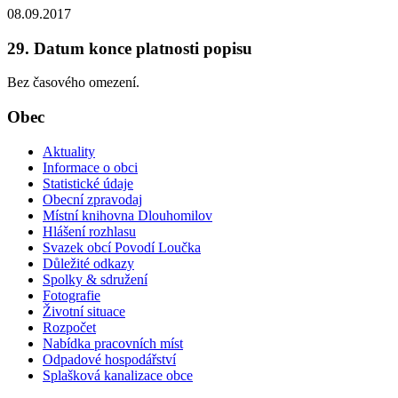
08.09.2017
29. Datum konce platnosti popisu
Bez časového omezení.
Obec
Aktuality
Informace o obci
Statistické údaje
Obecní zpravodaj
Místní knihovna Dlouhomilov
Hlášení rozhlasu
Svazek obcí Povodí Loučka
Důležité odkazy
Spolky & sdružení
Fotografie
Životní situace
Rozpočet
Nabídka pracovních míst
Odpadové hospodářství
Splašková kanalizace obce