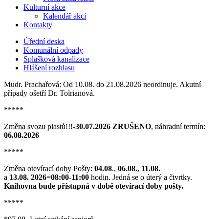
Kulturní akce
Kalendář akcí
Kontakty
Úřední deska
Komunální odpady
Splašková kanalizace
Hlášení rozhlasu
Mudr. Prachařová: Od 10.08. do 21.08.2026 neordinuje. Akutní
případy ošetří Dr. Tolrianová.
*****
Změna svozu plastů!!!-
30.07.2026 ZRUŠENO
, náhradní termín:
06.08.2026
*****
Změna otevírací doby Pošty:
04.08
.,
06.08.
,
11.08.
a
13.08. 2026
=
08:00-11:00
hodin. Jedná se o úterý a čtvrtky.
Knihovna bude přístupná v době otevírací doby pošty.
*****