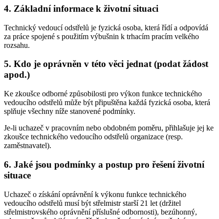
4. Základní informace k životní situaci
Technický vedoucí odstřelů je fyzická osoba, která řídí a odpovídá
za práce spojené s použitím výbušnin k trhacím pracím velkého
rozsahu.
5. Kdo je oprávněn v této věci jednat (podat žádost
apod.)
Ke zkoušce odborné způsobilosti pro výkon funkce technického
vedoucího odstřelů může být připuštěna každá fyzická osoba, která
splňuje všechny níže stanovené podmínky.
Je-li uchazeč v pracovním nebo obdobném poměru, přihlašuje jej ke
zkoušce technického vedoucího odstřelů organizace (resp.
zaměstnavatel).
6. Jaké jsou podmínky a postup pro řešení životní
situace
Uchazeč o získání oprávnění k výkonu funkce technického
vedoucího odstřelů musí být střelmistr starší 21 let (držitel
střelmistrovského oprávnění příslušné odbornosti), bezúhonný,