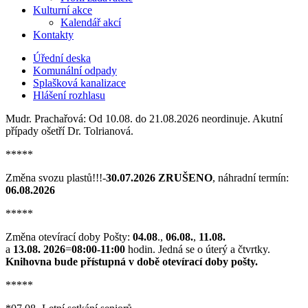
Kulturní akce
Kalendář akcí
Kontakty
Úřední deska
Komunální odpady
Splašková kanalizace
Hlášení rozhlasu
Mudr. Prachařová: Od 10.08. do 21.08.2026 neordinuje. Akutní
případy ošetří Dr. Tolrianová.
*****
Změna svozu plastů!!!-
30.07.2026 ZRUŠENO
, náhradní termín:
06.08.2026
*****
Změna otevírací doby Pošty:
04.08
.,
06.08.
,
11.08.
a
13.08. 2026
=
08:00-11:00
hodin. Jedná se o úterý a čtvrtky.
Knihovna bude přístupná v době otevírací doby pošty.
*****