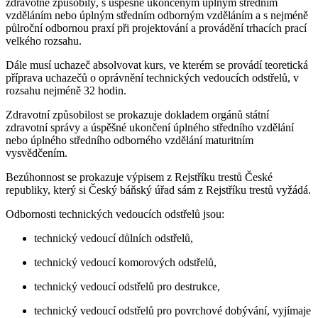
zdravotně způsobilý, s úspěšně ukončeným úplným středním
vzděláním nebo úplným středním odborným vzděláním a s nejméně
půlroční odbornou praxí při projektování a provádění trhacích prací
velkého rozsahu.
Dále musí uchazeč absolvovat kurs, ve kterém se provádí teoretická
příprava uchazečů o oprávnění technických vedoucích odstřelů, v
rozsahu nejméně 32 hodin.
Zdravotní způsobilost se prokazuje dokladem orgánů státní
zdravotní správy a úspěšné ukončení úplného středního vzdělání
nebo úplného středního odborného vzdělání maturitním
vysvědčením.
Bezúhonnost se prokazuje výpisem z Rejstříku trestů České
republiky, který si Český báňský úřad sám z Rejstříku trestů vyžádá.
Odbornosti technických vedoucích odstřelů jsou:
technický vedoucí důlních odstřelů,
technický vedoucí komorových odstřelů,
technický vedoucí odstřelů pro destrukce,
technický vedoucí odstřelů pro povrchové dobývání, vyjímaje