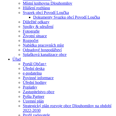
Místní knihovna Dlouhomilov
Hlášení rozhlasu
Svazek obcí Povodí Loučka
Dokumenty Svazku obcí Povodí Loučka
Důležité odkazy
Spolky & sdružení
Fotografie
Životní situace
Rozpočet
Nabídka pracovních míst
Odpadové hospodářství
Splašková kanalizace obce
Úřad
Portál Občan+
Úřední deska
e-podatelna
Povinné informace
Úřední hodiny
Poplatky
Zastupitelstvo obce
Pošta Partner
Územní plán
Strategický plán rozvoje obce Dlouhomilov na období
2022-2030
Profil zadavatele