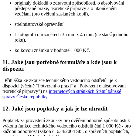
originály dokladů o zdravotní způsobilosti, o absolvování
předepsané praxe, teoretické přípravy a o ukončeném
vzdělání (pro ověření zaslaných kopií),
střelmistrovské oprávnění,
1 fotografii o rozměrech 35 mm x 45 mm (ne starší jednoho
roku),
kolkovou známku v hodnotě 1 000 Kč.
11. Jaké jsou potřebné formuláře a kde jsou k
dispozici
"Přihláška ke zkoušce technického vedoucího odstřelů" je k
dispozici (včetně "Potvrzení o praxi" a "Potvrzení o absolvování
teoretické přípravy") na
internetových stránkách Státní báňské
správy České republiky
.
12. Jaké jsou poplatky a jak je lze uhradit
Poplatek za provedení zkoušky pro ověření odborné způsobilosti k
výkonu funkce technického vedoucího odstřelů činí 1 000 Kč - pro
každou odbornost (zákon č. 634/2004 Sb., o správních poplatcích,