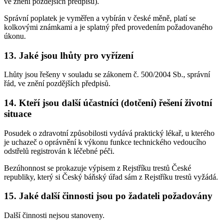
ve znění pozdějších předpisů).
Správní poplatek je vyměřen a vybírán v české měně, platí se
kolkovými známkami a je splatný před provedením požadovaného
úkonu.
13. Jaké jsou lhůty pro vyřízení
Lhůty jsou řešeny v souladu se zákonem č. 500/2004 Sb., správní
řád, ve znění pozdějších předpisů.
14. Kteří jsou další účastníci (dotčení) řešení životní
situace
Posudek o zdravotní způsobilosti vydává praktický lékař, u kterého
je uchazeč o oprávnění k výkonu funkce technického vedoucího
odstřelů registrován k léčebné péči.
Bezúhonnost se prokazuje výpisem z Rejstříku trestů České
republiky, který si Český báňský úřad sám z Rejstříku trestů vyžádá.
15. Jaké další činnosti jsou po žadateli požadovány
Další činnosti nejsou stanoveny.