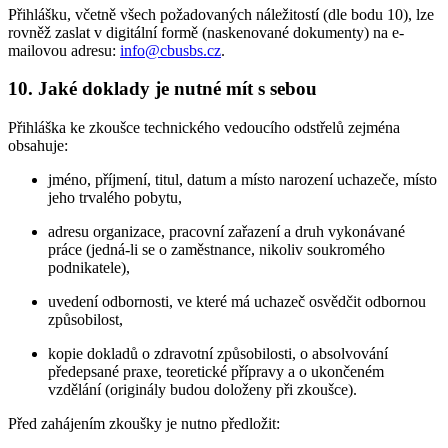
Přihlášku, včetně všech požadovaných náležitostí (dle bodu 10), lze
rovněž zaslat v digitální formě (naskenované dokumenty) na e-
mailovou adresu:
info@cbusbs.cz
.
10. Jaké doklady je nutné mít s sebou
Přihláška ke zkoušce technického vedoucího odstřelů zejména
obsahuje:
jméno, příjmení, titul, datum a místo narození uchazeče, místo
jeho trvalého pobytu,
adresu organizace, pracovní zařazení a druh vykonávané
práce (jedná-li se o zaměstnance, nikoliv soukromého
podnikatele),
uvedení odbornosti, ve které má uchazeč osvědčit odbornou
způsobilost,
kopie dokladů o zdravotní způsobilosti, o absolvování
předepsané praxe, teoretické přípravy a o ukončeném
vzdělání (originály budou doloženy při zkoušce).
Před zahájením zkoušky je nutno předložit: