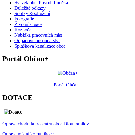
Svazek obcí Povodí Loučka
Důležité odkazy
Spolky & sdružení
Fotografie
Životní situace
Rozpočet
Nabídka pracovních míst
Odpadové hospodářství
Splašková kanalizace obce
Portál Občan+
Portál Občan+
DOTACE
Oprava chodníku v centru obce Dlouhomilov
Oprava místní komunikace