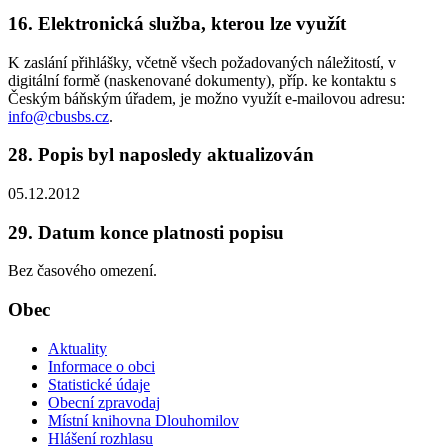
16. Elektronická služba, kterou lze využít
K zaslání přihlášky, včetně všech požadovaných náležitostí, v
digitální formě (naskenované dokumenty), příp. ke kontaktu s
Českým báňským úřadem, je možno využít e-mailovou adresu:
info@cbusbs.cz
.
28. Popis byl naposledy aktualizován
05.12.2012
29. Datum konce platnosti popisu
Bez časového omezení.
Obec
Aktuality
Informace o obci
Statistické údaje
Obecní zpravodaj
Místní knihovna Dlouhomilov
Hlášení rozhlasu