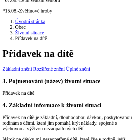
*07.08.-Letní setkání seniorů
*15.08.-Zvěřinové hroby
Úvodní stránka
Obec
Životní situace
Přídavek na dítě
Přídavek na dítě
Základní znění
Rozšířené znění
Úplné znění
3. Pojmenování (název) životní situace
Přídavek na dítě
4. Základní informace k životní situaci
Přídavek na dítě je základní, dlouhodobou dávkou, poskytovanou
rodinám s dětmi, která jim pomáhá krýt náklady, spojené s
výchovou a výživou nezaopatřených dětí.
Nárok na dávku má nezaopatřené dítě, které žije v rodině, jejíž