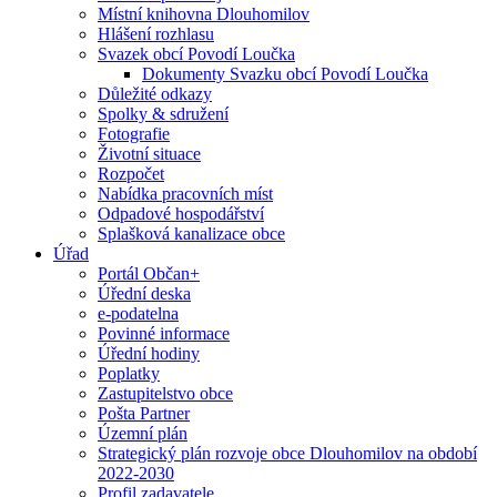
Místní knihovna Dlouhomilov
Hlášení rozhlasu
Svazek obcí Povodí Loučka
Dokumenty Svazku obcí Povodí Loučka
Důležité odkazy
Spolky & sdružení
Fotografie
Životní situace
Rozpočet
Nabídka pracovních míst
Odpadové hospodářství
Splašková kanalizace obce
Úřad
Portál Občan+
Úřední deska
e-podatelna
Povinné informace
Úřední hodiny
Poplatky
Zastupitelstvo obce
Pošta Partner
Územní plán
Strategický plán rozvoje obce Dlouhomilov na období
2022-2030
Profil zadavatele