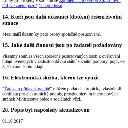
Lhůty jsou řešeny v souladu se
zákonem č. 500/2004 Sb., správní
řád, ve znění pozdějších předpisů
.
14. Kteří jsou další účastníci (dotčení) řešení životní
situace
Mezi další účastníky patří osoby společně posuzované.
15. Jaké další činnosti jsou po žadateli požadovány
Písemný souhlas všech společně posuzovaných osob k ověřování
údajů uvedených v žádosti o dávku státní sociální podpory, popř. ke
zjišťování těchto údajů.
16. Elektronická služba, kterou lze využít
"
Žádost o přídavek na dítě
" můžete podat elektronicky, vlastníte-li
certifikát pro elektronický podpis, prostřednictvím internetových
stránek Ministerstva práce a sociálních věcí.
28. Popis byl naposledy aktualizován
01.10.2017