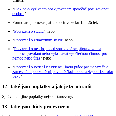
příjem)
"
Doklad o výživném poskytovaném společně posuzovanou
osobou
"
Formuláře pro nezaopatřené děti ve věku 15 - 26 let:
"
Potvrzení o studiu
" nebo
"
Potvrzení o zdravotním stavu
" nebo
"
Potvrzení o neschopnosti soustavně se připravovat na
budoucí povolání nebo vykonávat výdělečnou činnost pro
nemoc nebo úraz
" nebo
"
Potvrzení o vedení v evidenci úřadu práce pro uchazeče o
zaměstnání po skončení povinné školní docházky do 18. roku
věku
"
12. Jaké jsou poplatky a jak je lze uhradit
Správní ani jiné poplatky nejsou stanoveny.
13. Jaké jsou lhůty pro vyřízení