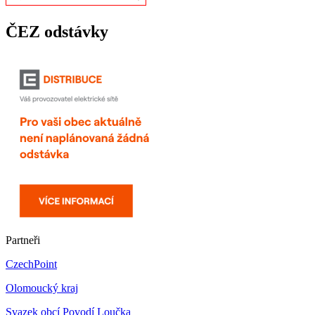
ČEZ odstávky
Partneři
CzechPoint
Olomoucký kraj
Svazek obcí Povodí Loučka