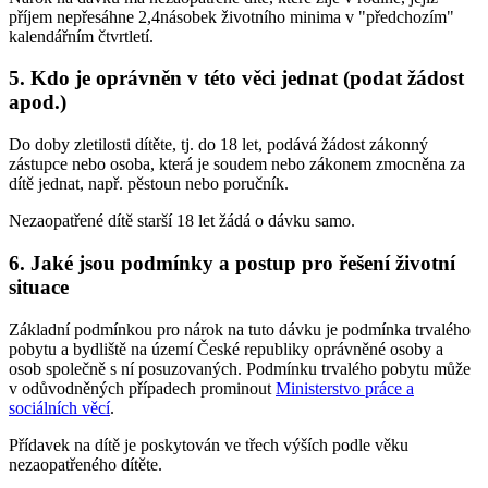
příjem nepřesáhne 2,4násobek životního minima v "předchozím"
kalendářním čtvrtletí.
5. Kdo je oprávněn v této věci jednat (podat žádost
apod.)
Do doby zletilosti dítěte, tj. do 18 let, podává žádost zákonný
zástupce nebo osoba, která je soudem nebo zákonem zmocněna za
dítě jednat, např. pěstoun nebo poručník.
Nezaopatřené dítě starší 18 let žádá o dávku samo.
6. Jaké jsou podmínky a postup pro řešení životní
situace
Základní podmínkou pro nárok na tuto dávku je podmínka trvalého
pobytu a bydliště na území České republiky oprávněné osoby a
osob společně s ní posuzovaných. Podmínku trvalého pobytu může
v odůvodněných případech prominout
Ministerstvo práce a
sociálních věcí
.
Přídavek na dítě je poskytován ve třech výších podle věku
nezaopatřeného dítěte.