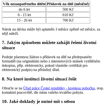
Věk nezaopatřeného dítěte
Přídavek na dítě (měsíčně)
do 6 let
500 Kč
6 - 15 let
610 Kč
15 - 26 let
700 Kč
Nárok na dávku může být uplatněn 3 měsíce zpětně od měsíce, za
nějž náleží.
7. Jakým způsobem můžete zahájit řešení životní
situace
Podejte písemnou žádost o přídavek na dítě na předepsaném
formuláři (na originálním nebo z internetových stránek vytištěném
tiskopisu, příp. elektronicky, pokud vlastníte certifikát pro
elektronický podpis) na příslušný úřad.
8. Na které instituci životní situaci řešit
Obraťte se na
Úřad práce České republiky - krajskou pobočku
, resp.
kontaktní pracoviště, dle místa vašeho trvalého pobytu.
10. Jaké doklady je nutné mít s sebou