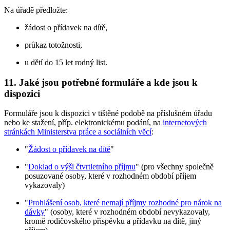
Na úřadě předložte:
žádost o přídavek na dítě,
průkaz totožnosti,
u dětí do 15 let rodný list.
11. Jaké jsou potřebné formuláře a kde jsou k
dispozici
Formuláře jsou k dispozici v tištěné podobě na příslušném úřadu
nebo ke stažení, příp. elektronickému podání, na
internetových
stránkách Ministerstva práce a sociálních věcí
:
"
Žádost o přídavek na dítě
"
"
Doklad o výši čtvrtletního příjmu
" (pro všechny společně
posuzované osoby, které v rozhodném období příjem
vykazovaly)
"
Prohlášení osob, které nemají příjmy rozhodné pro nárok na
dávky
" (osoby, které v rozhodném období nevykazovaly,
kromě rodičovského příspěvku a přídavku na dítě, jiný