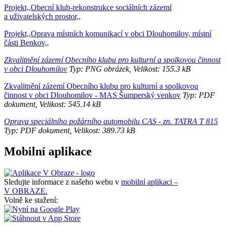
Projekt,,Obecní klub-rekonstrukce sociálních zázemí
a uživatelských prostor,,
Projekt,,Oprava místních komunikací v obci Dlouhomilov, místní
části Benkov,,
Zkvalitnění zázemí Obecního klubu pro kulturní a spolkovou činnost
v obci Dlouhomilov
Typ: PNG obrázek, Velikost: 155.3 kB
Zkvalitnění zázemí Obecního klubu pro kulturní a spolkovou
činnost v obci Dlouhomilov - MAS Šumperský venkov
Typ: PDF
dokument, Velikost: 545.14 kB
Oprava speciálního požárního automobilu CAS - zn. TATRA T 815
Typ: PDF dokument, Velikost: 389.73 kB
Mobilní aplikace
Sledujte informace z našeho webu v
mobilní aplikaci –
V OBRAZE.
Volně ke stažení: