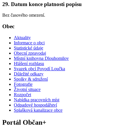
29. Datum konce platnosti popisu
Bez časového omezení.
Obec
Aktuality
Informace o obci
Statistické údaje
Obecní zpravodaj
Místní knihovna Dlouhomilov
Hlášení rozhlasu
Svazek obcí Povodí Loučka
Důležité odkazy
Spolky & sdružení
Fotografie
Životní situace
Rozpočet
Nabídka pracovních míst
Odpadové hospodářství
Splašková kanalizace obce
Portál Občan+