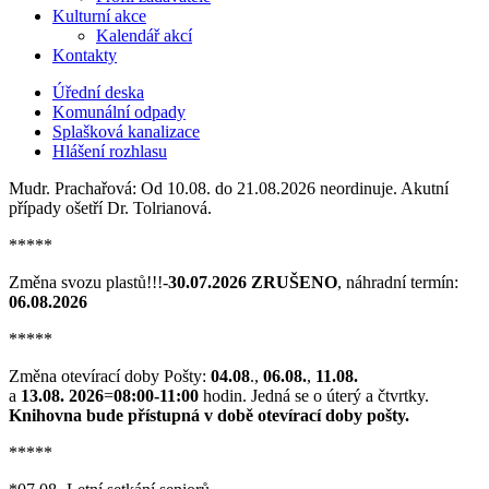
Kulturní akce
Kalendář akcí
Kontakty
Úřední deska
Komunální odpady
Splašková kanalizace
Hlášení rozhlasu
Mudr. Prachařová: Od 10.08. do 21.08.2026 neordinuje. Akutní
případy ošetří Dr. Tolrianová.
*****
Změna svozu plastů!!!-
30.07.2026 ZRUŠENO
, náhradní termín:
06.08.2026
*****
Změna otevírací doby Pošty:
04.08
.,
06.08.
,
11.08.
a
13.08. 2026
=
08:00-11:00
hodin. Jedná se o úterý a čtvrtky.
Knihovna bude přístupná v době otevírací doby pošty.
*****