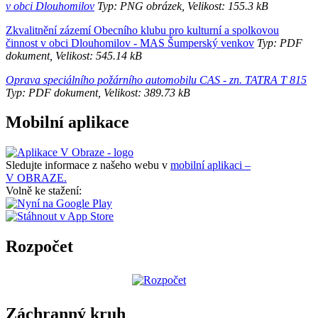
v obci Dlouhomilov
Typ: PNG obrázek, Velikost: 155.3 kB
Zkvalitnění zázemí Obecního klubu pro kulturní a spolkovou
činnost v obci Dlouhomilov - MAS Šumperský venkov
Typ: PDF
dokument, Velikost: 545.14 kB
Oprava speciálního požárního automobilu CAS - zn. TATRA T 815
Typ: PDF dokument, Velikost: 389.73 kB
Mobilní aplikace
Sledujte informace z našeho webu v
mobilní aplikaci –
V OBRAZE.
Volně ke stažení:
Rozpočet
Záchranný kruh