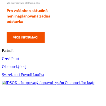
Partneři
CzechPoint
Olomoucký kraj
Svazek obcí Povodí Loučka