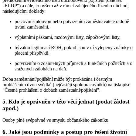
předložením evidenčního listu důchodového pojištění (dále též
"ELDP") a dále, to ovšem až v rámci zahájeného řízení o důchod,
následujícími doklady:
pracovní smlouvou nebo potvrzením zaměstnavatele o době
trvání zaměstnání,
výplatními páskami, mzdovými listy, zápočtovými listy,
bývalou legitimací ROH, pokud jsou v ní vylepeny známky o
placení příspěvků,
potvrzením o zdanitelných příjmech a funkčních požitcích a o
sražených zálohách na daň.
Doba zaměstnání/pojištění může být prokázána i čestným
prohlášením dvou svědků (nejčastěji spolupracovníků) na tiskopise
"Čestné prohlášení o dobách zaměstnání/pojištění".
5. Kdo je oprávněn v této věci jednat (podat žádost
apod.)
Osoby plně svéprávné ve smyslu občanského zákoníku.
6. Jaké jsou podmínky a postup pro řešení životní