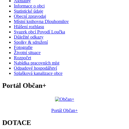
Aktuality
Informace o obci
Statistické údaje
Obecní zpravodaj
Místní knihovna Dlouhomilov
Hlášení rozhlasu
Svazek obcí Povodí Loučka
Důležité odkazy
Spolky & sdružení
Fotografie
Životní situace
Rozpočet
Nabídka pracovních míst
Odpadové hospodářství
Splašková kanalizace obce
Portál Občan+
Portál Občan+
DOTACE