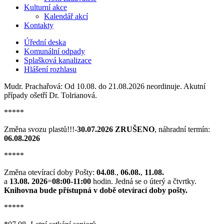
Kulturní akce
Kalendář akcí
Kontakty
Úřední deska
Komunální odpady
Splašková kanalizace
Hlášení rozhlasu
Mudr. Prachařová: Od 10.08. do 21.08.2026 neordinuje. Akutní
případy ošetří Dr. Tolrianová.
*****
Změna svozu plastů!!!-
30.07.2026 ZRUŠENO
, náhradní termín:
06.08.2026
*****
Změna otevírací doby Pošty:
04.08
.,
06.08.
,
11.08.
a
13.08. 2026
=
08:00-11:00
hodin. Jedná se o úterý a čtvrtky.
Knihovna bude přístupná v době otevírací doby pošty.
*****