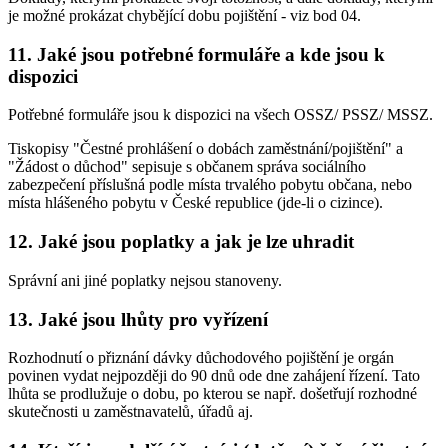
je možné prokázat chybějící dobu pojištění - viz bod 04.
11. Jaké jsou potřebné formuláře a kde jsou k
dispozici
Potřebné formuláře jsou k dispozici na všech OSSZ/ PSSZ/ MSSZ.
Tiskopisy "Čestné prohlášení o dobách zaměstnání/pojištění" a
"Žádost o důchod" sepisuje s občanem správa sociálního
zabezpečení příslušná podle místa trvalého pobytu občana, nebo
místa hlášeného pobytu v České republice (jde-li o cizince).
12. Jaké jsou poplatky a jak je lze uhradit
Správní ani jiné poplatky nejsou stanoveny.
13. Jaké jsou lhůty pro vyřízení
Rozhodnutí o přiznání dávky důchodového pojištění je orgán
povinen vydat nejpozději do 90 dnů ode dne zahájení řízení. Tato
lhůta se prodlužuje o dobu, po kterou se např. došetřují rozhodné
skutečnosti u zaměstnavatelů, úřadů aj.