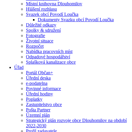
Místní knihovna Dlouhomilov
Hlášení rozhlasu
Svazek obcí Povodí Loučka
Dokumenty Svazku obcí Povodí Loučka
Důležité odkazy
Spolky & sdružení
Fotografie
Životní situace
Rozpočet
Nabídka pracovních míst
Odpadové hospodářství
Splašková kanalizace obce
Úřad
Portál Občan+
Úřední deska
e-podatelna
Povinné informace
Úřední hodiny
Poplatky
Zastupitelstvo obce
Pošta Partner
Územní plán
Strategický plán rozvoje obce Dlouhomilov na období
2022-2030
Profil zadavatele