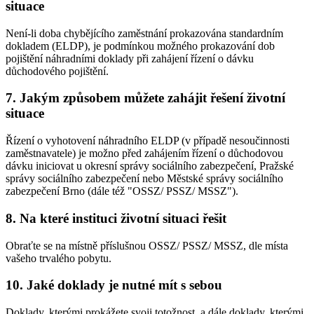
situace
Není-li doba chybějícího zaměstnání prokazována standardním
dokladem (ELDP), je podmínkou možného prokazování dob
pojištění náhradními doklady při zahájení řízení o dávku
důchodového pojištění.
7. Jakým způsobem můžete zahájit řešení životní
situace
Řízení o vyhotovení náhradního ELDP (v případě nesoučinnosti
zaměstnavatele) je možno před zahájením řízení o důchodovou
dávku iniciovat u okresní správy sociálního zabezpečení, Pražské
správy sociálního zabezpečení nebo Městské správy sociálního
zabezpečení Brno (dále též "OSSZ/ PSSZ/ MSSZ").
8. Na které instituci životní situaci řešit
Obraťte se na místně příslušnou OSSZ/ PSSZ/ MSSZ, dle místa
vašeho trvalého pobytu.
10. Jaké doklady je nutné mít s sebou
Doklady, kterými prokážete svoji totožnost, a dále doklady, kterými