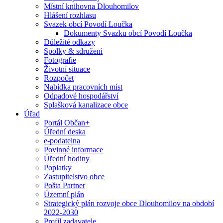
Místní knihovna Dlouhomilov
Hlášení rozhlasu
Svazek obcí Povodí Loučka
Dokumenty Svazku obcí Povodí Loučka
Důležité odkazy
Spolky & sdružení
Fotografie
Životní situace
Rozpočet
Nabídka pracovních míst
Odpadové hospodářství
Splašková kanalizace obce
Úřad
Portál Občan+
Úřední deska
e-podatelna
Povinné informace
Úřední hodiny
Poplatky
Zastupitelstvo obce
Pošta Partner
Územní plán
Strategický plán rozvoje obce Dlouhomilov na období
2022-2030
Profil zadavatele