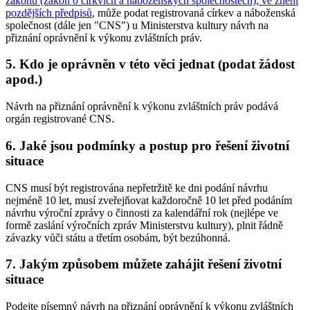
zákonů (zákon o církvích a náboženských společnostech), ve znění
pozdějších předpisů
, může podat registrovaná církev a náboženská
společnost (dále jen "CNS") u Ministerstva kultury návrh na
přiznání oprávnění k výkonu zvláštních práv.
5. Kdo je oprávněn v této věci jednat (podat žádost
apod.)
Návrh na přiznání oprávnění k výkonu zvláštních práv podává
orgán registrované CNS.
6. Jaké jsou podmínky a postup pro řešení životní
situace
CNS musí být registrována nepřetržitě ke dni podání návrhu
nejméně 10 let, musí zveřejňovat každoročně 10 let před podáním
návrhu výroční zprávy o činnosti za kalendářní rok (nejlépe ve
formě zaslání výročních zpráv Ministerstvu kultury), plnit řádně
závazky vůči státu a třetím osobám, být bezúhonná.
7. Jakým způsobem můžete zahájit řešení životní
situace
Podejte písemný návrh na přiznání oprávnění k výkonu zvláštních