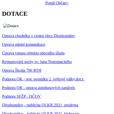
Portál Občan+
DOTACE
Oprava chodníku v centru obce Dlouhomilov
Oprava místní komunikace
Úprava vstupu objektu obecního úřadu
Restaurování sochy sv. Jana Nepomuckého
Oprava Škoda 706 RTH
Podpora OK - rest. pomníku 2. světové války.docx
Podpora OK - oprava autobusových zastávek
Podpora SFŽP - DČOV
Dlouhomilov - publicita OLKR.2021_prodejna
Dlouhomilov - publicita OLKR.2021_klubovny