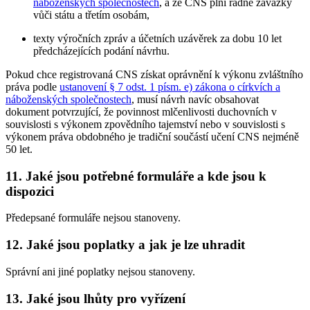
náboženských společnostech
, a že CNS plní řádně závazky
vůči státu a třetím osobám,
texty výročních zpráv a účetních uzávěrek za dobu 10 let
předcházejících podání návrhu.
Pokud chce registrovaná CNS získat oprávnění k výkonu zvláštního
práva podle
ustanovení § 7 odst. 1 písm. e) zákona o církvích a
náboženských společnostech
, musí návrh navíc obsahovat
dokument potvrzující, že povinnost mlčenlivosti duchovních v
souvislosti s výkonem zpovědního tajemství nebo v souvislosti s
výkonem práva obdobného je tradiční součástí učení CNS nejméně
50 let.
11. Jaké jsou potřebné formuláře a kde jsou k
dispozici
Předepsané formuláře nejsou stanoveny.
12. Jaké jsou poplatky a jak je lze uhradit
Správní ani jiné poplatky nejsou stanoveny.
13. Jaké jsou lhůty pro vyřízení