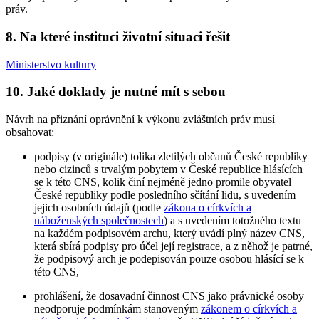
práv.
8. Na které instituci životní situaci řešit
Ministerstvo kultury
10. Jaké doklady je nutné mít s sebou
Návrh na přiznání oprávnění k výkonu zvláštních práv musí
obsahovat:
podpisy (v originále) tolika zletilých občanů České republiky
nebo cizinců s trvalým pobytem v České republice hlásících
se k této CNS, kolik činí nejméně jedno promile obyvatel
České republiky podle posledního sčítání lidu, s uvedením
jejich osobních údajů (podle
zákona o církvích a
náboženských společnostech
) a s uvedením totožného textu
na každém podpisovém archu, který uvádí plný název CNS,
která sbírá podpisy pro účel její registrace, a z něhož je patrné,
že podpisový arch je podepisován pouze osobou hlásící se k
této CNS,
prohlášení, že dosavadní činnost CNS jako právnické osoby
neodporuje podmínkám stanoveným
zákonem o církvích a