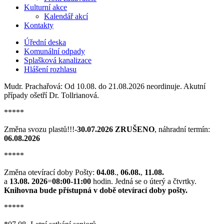
Kulturní akce
Kalendář akcí
Kontakty
Úřední deska
Komunální odpady
Splašková kanalizace
Hlášení rozhlasu
Mudr. Prachařová: Od 10.08. do 21.08.2026 neordinuje. Akutní
případy ošetří Dr. Tollrianová.
*****
Změna svozu plastů!!!-
30.07.2026 ZRUŠENO
, náhradní termín:
06.08.2026
*****
Změna otevírací doby Pošty:
04.08
.,
06.08.
,
11.08.
a
13.08. 2026
=
08:00-11:00
hodin. Jedná se o úterý a čtvrtky.
Knihovna bude přístupná v době otevírací doby pošty.
*****