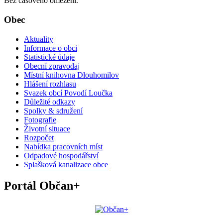
Bez časového omezení.
Obec
Aktuality
Informace o obci
Statistické údaje
Obecní zpravodaj
Místní knihovna Dlouhomilov
Hlášení rozhlasu
Svazek obcí Povodí Loučka
Důležité odkazy
Spolky & sdružení
Fotografie
Životní situace
Rozpočet
Nabídka pracovních míst
Odpadové hospodářství
Splašková kanalizace obce
Portál Občan+