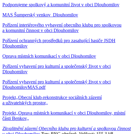
Podporujeme spolkový a komunitní život v obci Dlouhomilov
MAS Šumperský venkov_Dlouhomilov
Pořízení interiérového vybavení obecního klubu pro spolkovou
a komunitní činnost v obci Dlouhomilov
Pořízení ochranných prostředků pro zasahující hasiče JSDH
Dlouhomilov
Oprava místních komunikací v obci Dlouhomilov
Pořízení vybavení pro kulturní a společenský život v obci
Dlouhomilov
Pořízení vybavení pro kulturní a společenský život v obci
DlouhomilovMAS.pdf
Projekt,,Obecní klub-rekonstrukce sociálních zázemí
a uživatelských prostor,,
Projekt,,Oprava místních komunikací v obci Dlouhomilov, místní
části Benkov,,
Zkvalitnění zázemí Obecního klubu pro kulturní a spolkovou činnost
v obci Dlouhomilov
Typ: PNG obrázek, Velikost: 155.3 kB