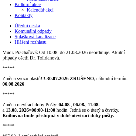
Kulturní akce
Kalendář akcí
Kontakty
Úřední deska
Komunální odpady
Splašková kanalizace
Hlášení rozhlasu
Mudr. Prachařová: Od 10.08. do 21.08.2026 neordinuje. Akutní
případy ošetří Dr. Tollrianová.
*****
Změna svozu plastů!!!-
30.07.2026 ZRUŠENO
, náhradní termín:
06.08.2026
*****
Změna otevírací doby Pošty:
04.08
.,
06.08.
,
11.08.
a
13.08. 2026
=
08:00-11:00
hodin. Jedná se o úterý a čtvrtky.
Knihovna bude přístupná v době otevírací doby pošty.
*****