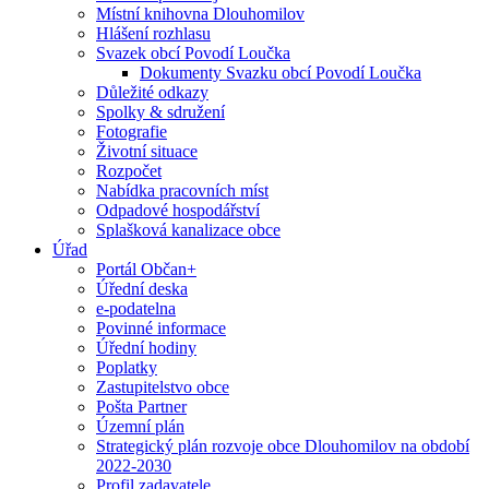
Místní knihovna Dlouhomilov
Hlášení rozhlasu
Svazek obcí Povodí Loučka
Dokumenty Svazku obcí Povodí Loučka
Důležité odkazy
Spolky & sdružení
Fotografie
Životní situace
Rozpočet
Nabídka pracovních míst
Odpadové hospodářství
Splašková kanalizace obce
Úřad
Portál Občan+
Úřední deska
e-podatelna
Povinné informace
Úřední hodiny
Poplatky
Zastupitelstvo obce
Pošta Partner
Územní plán
Strategický plán rozvoje obce Dlouhomilov na období
2022-2030
Profil zadavatele