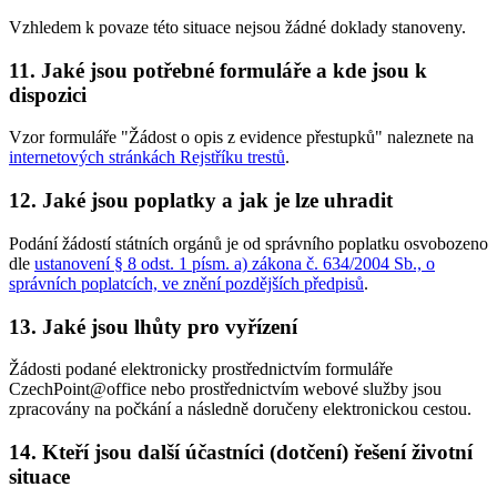
Vzhledem k povaze této situace nejsou žádné doklady stanoveny.
11. Jaké jsou potřebné formuláře a kde jsou k
dispozici
Vzor formuláře "Žádost o opis z evidence přestupků" naleznete na
internetových stránkách Rejstříku trestů
.
12. Jaké jsou poplatky a jak je lze uhradit
Podání žádostí státních orgánů je od správního poplatku osvobozeno
dle
ustanovení § 8 odst. 1 písm. a) zákona č. 634/2004 Sb., o
správních poplatcích, ve znění pozdějších předpisů
.
13. Jaké jsou lhůty pro vyřízení
Žádosti podané elektronicky prostřednictvím formuláře
CzechPoint@office nebo prostřednictvím webové služby jsou
zpracovány na počkání a následně doručeny elektronickou cestou.
14. Kteří jsou další účastníci (dotčení) řešení životní
situace