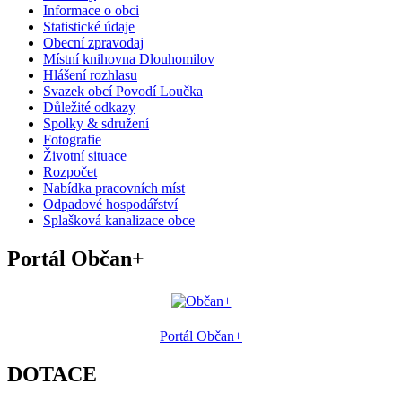
Informace o obci
Statistické údaje
Obecní zpravodaj
Místní knihovna Dlouhomilov
Hlášení rozhlasu
Svazek obcí Povodí Loučka
Důležité odkazy
Spolky & sdružení
Fotografie
Životní situace
Rozpočet
Nabídka pracovních míst
Odpadové hospodářství
Splašková kanalizace obce
Portál Občan+
Portál Občan+
DOTACE