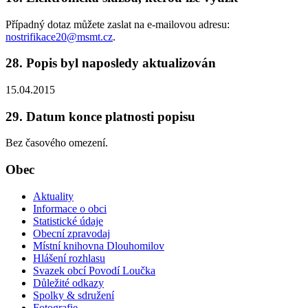
Případný dotaz můžete zaslat na e-mailovou adresu:
nostrifikace20@msmt.cz
.
28. Popis byl naposledy aktualizován
15.04.2015
29. Datum konce platnosti popisu
Bez časového omezení.
Obec
Aktuality
Informace o obci
Statistické údaje
Obecní zpravodaj
Místní knihovna Dlouhomilov
Hlášení rozhlasu
Svazek obcí Povodí Loučka
Důležité odkazy
Spolky & sdružení
Fotografie