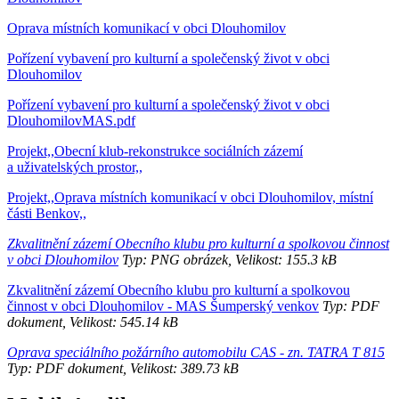
Oprava místních komunikací v obci Dlouhomilov
Pořízení vybavení pro kulturní a společenský život v obci
Dlouhomilov
Pořízení vybavení pro kulturní a společenský život v obci
DlouhomilovMAS.pdf
Projekt,,Obecní klub-rekonstrukce sociálních zázemí
a uživatelských prostor,,
Projekt,,Oprava místních komunikací v obci Dlouhomilov, místní
části Benkov,,
Zkvalitnění zázemí Obecního klubu pro kulturní a spolkovou činnost
v obci Dlouhomilov
Typ: PNG obrázek, Velikost: 155.3 kB
Zkvalitnění zázemí Obecního klubu pro kulturní a spolkovou
činnost v obci Dlouhomilov - MAS Šumperský venkov
Typ: PDF
dokument, Velikost: 545.14 kB
Oprava speciálního požárního automobilu CAS - zn. TATRA T 815
Typ: PDF dokument, Velikost: 389.73 kB