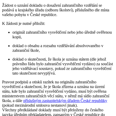
Žádost o uznání dokladu o dosažení zahraničního vzdělání se
podává u krajského úřadu (odboru školství), příslušného dle místa
vašeho pobytu v České republice.
K žádosti je nutné přiložit:
originál zahraničního vysvědčení nebo jeho úředně ověřenou
kopii,
doklad o obsahu a rozsahu vzdělávání absolvovaného v
zahraniční škole,
doklad o skutečnosti, že škola je uznána státem (dle jehož
právního řádu bylo zahraniční vysvědčení vydáno) za součást
jeho vzdělávací soustavy, pokud ze zahraničního vysvědčení
tato skutečnost nevyplývá.
Pravost podpisů a otisků razítek na originálu zahraničního
vysvědčení a skutečnost, že je škola zřízena a uznána na území
státu, kde bylo zahraniční vysvědčení vydáno, musí být ověřena
ministerstvem zahraničních věcí státu, v němž má sídlo zahraniční
škola, a dále
příslušným zastupitelským úřadem České republiky
(pokud mezinárodní smlouva nestanoví jinak).
Všechny předkládané doklady musí být přeloženy do českého
jazyka úředním překladatelem, zapsaným v České republice do