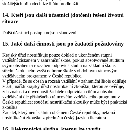
složitějších případech lze lhůtu prodloužit.
14. Kteří jsou další účastníci (dotčení) řešení životní
situace
Další účastníci postupu nejsou stanoveni.
15. Jaké další činnosti jsou po žadateli požadovány
Krajský úřad nostrifikuje pouze doklad o ukončeném stupni
vzdělání získaném v zahraniční škole, pokud absolvované studium
svým obsahem a rozsahem odpovídá studiu na základní škole,
střední škole nebo vyšší odborné škole s obdobným rámcovým
vzdělávacím programem v České republice.
V případě, že se obsah a rozsah vzdělání v zahraniční škole odlišuje
zčásti, nařídí krajský úřad nostrifikační zkoušku, kterou se ověřuje,
zda znalosti a dovednosti žadatele odpovídají cílům a obsahu
vzdělávání dle příslušného rámcového vzdělávacího programu v
České republice; součástí nostrifikační zkoušky může být i praktická
zkouška.
Žadatel, který není státním občanem České republiky, nekoná
nostrifikační zkoušku z předmětu český jazyk a literatura.
16. Elektronická služba, kterou lze využít