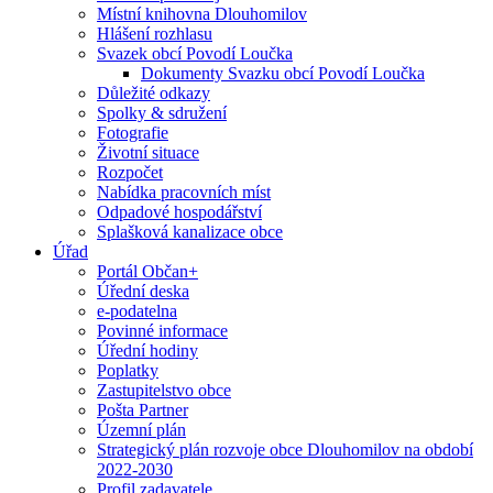
Místní knihovna Dlouhomilov
Hlášení rozhlasu
Svazek obcí Povodí Loučka
Dokumenty Svazku obcí Povodí Loučka
Důležité odkazy
Spolky & sdružení
Fotografie
Životní situace
Rozpočet
Nabídka pracovních míst
Odpadové hospodářství
Splašková kanalizace obce
Úřad
Portál Občan+
Úřední deska
e-podatelna
Povinné informace
Úřední hodiny
Poplatky
Zastupitelstvo obce
Pošta Partner
Územní plán
Strategický plán rozvoje obce Dlouhomilov na období
2022-2030
Profil zadavatele