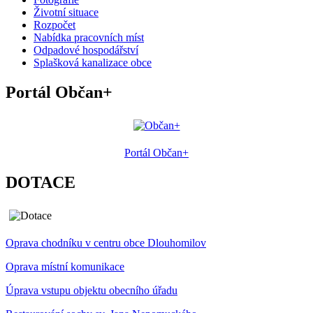
Životní situace
Rozpočet
Nabídka pracovních míst
Odpadové hospodářství
Splašková kanalizace obce
Portál Občan+
Portál Občan+
DOTACE
Oprava chodníku v centru obce Dlouhomilov
Oprava místní komunikace
Úprava vstupu objektu obecního úřadu