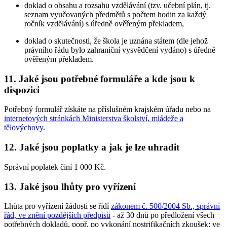
doklad o obsahu a rozsahu vzdělávání (tzv. učební plán, tj.
seznam vyučovaných předmětů s počtem hodin za každý
ročník vzdělávání) s úředně ověřeným překladem,
doklad o skutečnosti, že škola je uznána státem (dle jehož
právního řádu bylo zahraniční vysvědčení vydáno) s úředně
ověřeným překladem.
11. Jaké jsou potřebné formuláře a kde jsou k
dispozici
Potřebný formulář získáte na příslušném krajském úřadu nebo na
internetových stránkách Ministerstva školství, mládeže a
tělovýchovy
.
12. Jaké jsou poplatky a jak je lze uhradit
Správní poplatek činí 1 000 Kč.
13. Jaké jsou lhůty pro vyřízení
Lhůta pro vyřízení žádosti se řídí
zákonem č. 500/2004 Sb., správní
řád, ve znění pozdějších předpisů
- až 30 dnů po předložení všech
potřebných dokladů, popř. po vykonání nostrifikačních zkoušek; ve