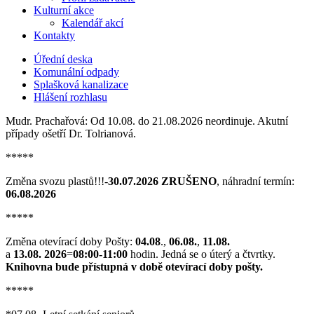
Kulturní akce
Kalendář akcí
Kontakty
Úřední deska
Komunální odpady
Splašková kanalizace
Hlášení rozhlasu
Mudr. Prachařová: Od 10.08. do 21.08.2026 neordinuje. Akutní
případy ošetří Dr. Tolrianová.
*****
Změna svozu plastů!!!-
30.07.2026 ZRUŠENO
, náhradní termín:
06.08.2026
*****
Změna otevírací doby Pošty:
04.08
.,
06.08.
,
11.08.
a
13.08. 2026
=
08:00-11:00
hodin. Jedná se o úterý a čtvrtky.
Knihovna bude přístupná v době otevírací doby pošty.
*****