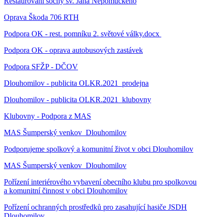
Restaurování sochy sv. Jana Nepomuckého
Oprava Škoda 706 RTH
Podpora OK - rest. pomníku 2. světové války.docx
Podpora OK - oprava autobusových zastávek
Podpora SFŽP - DČOV
Dlouhomilov - publicita OLKR.2021_prodejna
Dlouhomilov - publicita OLKR.2021_klubovny
Klubovny - Podpora z MAS
MAS Šumperský venkov_Dlouhomilov
Podporujeme spolkový a komunitní život v obci Dlouhomilov
MAS Šumperský venkov_Dlouhomilov
Pořízení interiérového vybavení obecního klubu pro spolkovou
a komunitní činnost v obci Dlouhomilov
Pořízení ochranných prostředků pro zasahující hasiče JSDH
Dlouhomilov