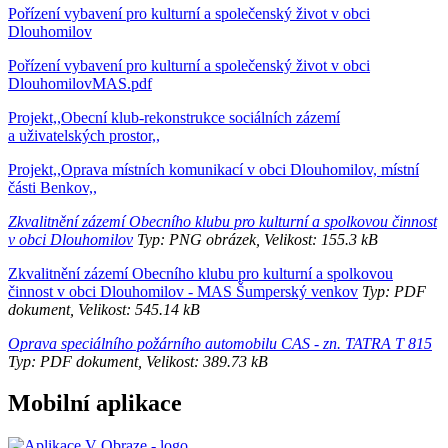
Pořízení vybavení pro kulturní a společenský život v obci
Dlouhomilov
Pořízení vybavení pro kulturní a společenský život v obci
DlouhomilovMAS.pdf
Projekt,,Obecní klub-rekonstrukce sociálních zázemí
a uživatelských prostor,,
Projekt,,Oprava místních komunikací v obci Dlouhomilov, místní
části Benkov,,
Zkvalitnění zázemí Obecního klubu pro kulturní a spolkovou činnost
v obci Dlouhomilov
Typ: PNG obrázek, Velikost: 155.3 kB
Zkvalitnění zázemí Obecního klubu pro kulturní a spolkovou
činnost v obci Dlouhomilov - MAS Šumperský venkov
Typ: PDF
dokument, Velikost: 545.14 kB
Oprava speciálního požárního automobilu CAS - zn. TATRA T 815
Typ: PDF dokument, Velikost: 389.73 kB
Mobilní aplikace