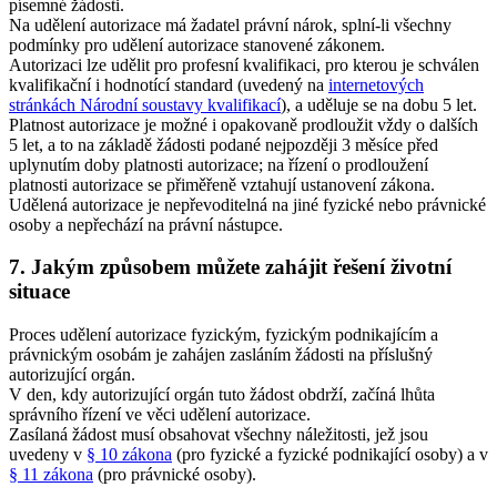
písemné žádosti.
Na udělení autorizace má žadatel právní nárok, splní-li všechny
podmínky pro udělení autorizace stanovené zákonem.
Autorizaci lze udělit pro profesní kvalifikaci, pro kterou je schválen
kvalifikační i hodnotící standard (uvedený na
internetových
stránkách Národní soustavy kvalifikací
), a uděluje se na dobu 5 let.
Platnost autorizace je možné i opakovaně prodloužit vždy o dalších
5 let, a to na základě žádosti podané nejpozději 3 měsíce před
uplynutím doby platnosti autorizace; na řízení o prodloužení
platnosti autorizace se přiměřeně vztahují ustanovení zákona.
Udělená autorizace je nepřevoditelná na jiné fyzické nebo právnické
osoby a nepřechází na právní nástupce.
7. Jakým způsobem můžete zahájit řešení životní
situace
Proces udělení autorizace fyzickým, fyzickým podnikajícím a
právnickým osobám je zahájen zasláním žádosti na příslušný
autorizující orgán.
V den, kdy autorizující orgán tuto žádost obdrží, začíná lhůta
správního řízení ve věci udělení autorizace.
Zasílaná žádost musí obsahovat všechny náležitosti, jež jsou
uvedeny v
§ 10 zákona
(pro fyzické a fyzické podnikající osoby) a v
§ 11 zákona
(pro právnické osoby).