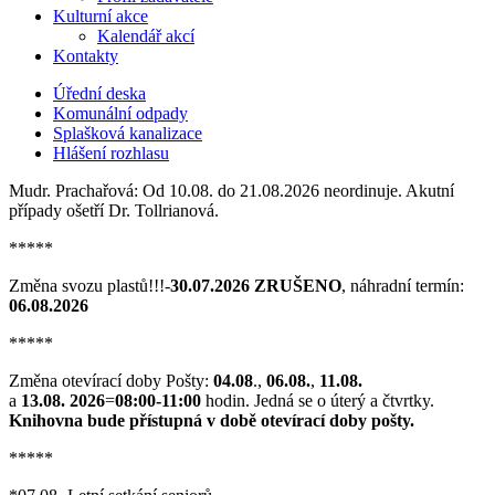
Kulturní akce
Kalendář akcí
Kontakty
Úřední deska
Komunální odpady
Splašková kanalizace
Hlášení rozhlasu
Mudr. Prachařová: Od 10.08. do 21.08.2026 neordinuje. Akutní
případy ošetří Dr. Tollrianová.
*****
Změna svozu plastů!!!-
30.07.2026 ZRUŠENO
, náhradní termín:
06.08.2026
*****
Změna otevírací doby Pošty:
04.08
.,
06.08.
,
11.08.
a
13.08. 2026
=
08:00-11:00
hodin. Jedná se o úterý a čtvrtky.
Knihovna bude přístupná v době otevírací doby pošty.
*****