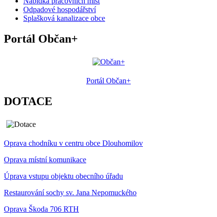
Nabídka pracovních míst
Odpadové hospodářství
Splašková kanalizace obce
Portál Občan+
Portál Občan+
DOTACE
Oprava chodníku v centru obce Dlouhomilov
Oprava místní komunikace
Úprava vstupu objektu obecního úřadu
Restaurování sochy sv. Jana Nepomuckého
Oprava Škoda 706 RTH