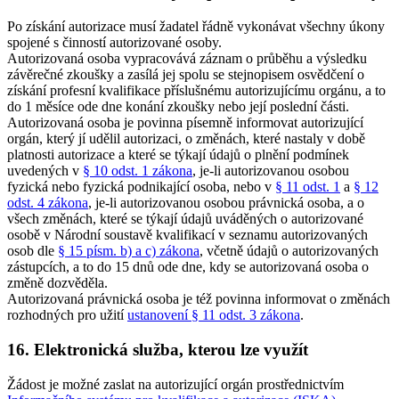
Po získání autorizace musí žadatel řádně vykonávat všechny úkony
spojené s činností autorizované osoby.
Autorizovaná osoba vypracovává záznam o průběhu a výsledku
závěrečné zkoušky a zasílá jej spolu se stejnopisem osvědčení o
získání profesní kvalifikace příslušnému autorizujícímu orgánu, a to
do 1 měsíce ode dne konání zkoušky nebo její poslední části.
Autorizovaná osoba je povinna písemně informovat autorizující
orgán, který jí udělil autorizaci, o změnách, které nastaly v době
platnosti autorizace a které se týkají údajů o plnění podmínek
uvedených v
§ 10 odst. 1 zákona
, je-li autorizovanou osobou
fyzická nebo fyzická podnikající osoba, nebo v
§ 11 odst. 1
a
§ 12
odst. 4 zákona
, je-li autorizovanou osobou právnická osoba, a o
všech změnách, které se týkají údajů uváděných o autorizované
osobě v Národní soustavě kvalifikací v seznamu autorizovaných
osob dle
§ 15 písm. b) a c) zákona
, včetně údajů o autorizovaných
zástupcích, a to do 15 dnů ode dne, kdy se autorizovaná osoba o
změně dozvěděla.
Autorizovaná právnická osoba je též povinna informovat o změnách
rozhodných pro užití
ustanovení § 11 odst. 3 zákona
.
16. Elektronická služba, kterou lze využít
Žádost je možné zaslat na autorizující orgán prostřednictvím