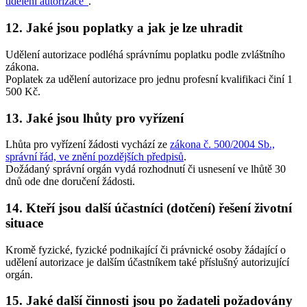
udělení autorizace"
.
12. Jaké jsou poplatky a jak je lze uhradit
Udělení autorizace podléhá správnímu poplatku podle zvláštního
zákona.
Poplatek za udělení autorizace pro jednu profesní kvalifikaci činí 1
500 Kč.
13. Jaké jsou lhůty pro vyřízení
Lhůta pro vyřízení žádosti vychází ze
zákona č. 500/2004 Sb.,
správní řád, ve znění pozdějších předpisů
.
Dožádaný správní orgán vydá rozhodnutí či usnesení ve lhůtě 30
dnů ode dne doručení žádosti.
14. Kteří jsou další účastníci (dotčení) řešení životní
situace
Kromě fyzické, fyzické podnikající či právnické osoby žádající o
udělení autorizace je dalším účastníkem také příslušný autorizující
orgán.
15. Jaké další činnosti jsou po žadateli požadovány