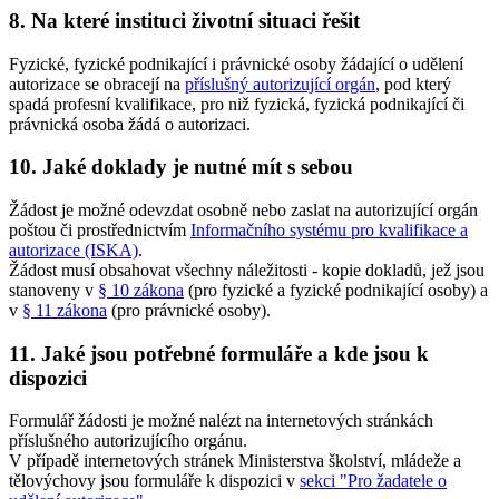
8. Na které instituci životní situaci řešit
Fyzické, fyzické podnikající i právnické osoby žádající o udělení
autorizace se obracejí na
příslušný autorizující orgán
, pod který
spadá profesní kvalifikace, pro niž fyzická, fyzická podnikající či
právnická osoba žádá o autorizaci.
10. Jaké doklady je nutné mít s sebou
Žádost je možné odevzdat osobně nebo zaslat na autorizující orgán
poštou či prostřednictvím
Informačního systému pro kvalifikace a
autorizace (ISKA)
.
Žádost musí obsahovat všechny náležitosti - kopie dokladů, jež jsou
stanoveny v
§ 10 zákona
(pro fyzické a fyzické podnikající osoby) a
v
§ 11 zákona
(pro právnické osoby).
11. Jaké jsou potřebné formuláře a kde jsou k
dispozici
Formulář žádosti je možné nalézt na internetových stránkách
příslušného autorizujícího orgánu.
V případě internetových stránek Ministerstva školství, mládeže a
tělovýchovy jsou formuláře k dispozici v
sekci "Pro žadatele o