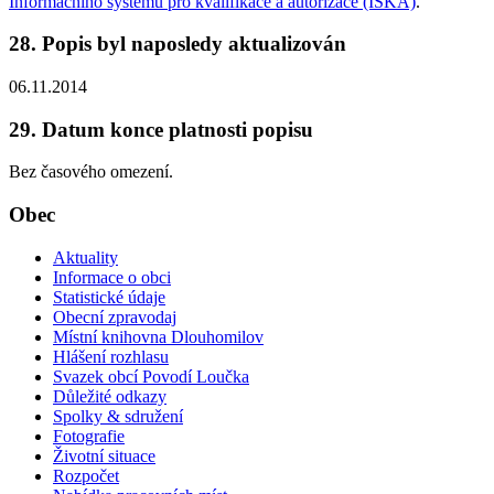
Informačního systému pro kvalifikace a autorizace (ISKA)
.
28. Popis byl naposledy aktualizován
06.11.2014
29. Datum konce platnosti popisu
Bez časového omezení.
Obec
Aktuality
Informace o obci
Statistické údaje
Obecní zpravodaj
Místní knihovna Dlouhomilov
Hlášení rozhlasu
Svazek obcí Povodí Loučka
Důležité odkazy
Spolky & sdružení
Fotografie
Životní situace
Rozpočet