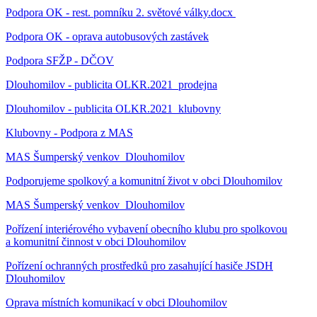
Podpora OK - rest. pomníku 2. světové války.docx
Podpora OK - oprava autobusových zastávek
Podpora SFŽP - DČOV
Dlouhomilov - publicita OLKR.2021_prodejna
Dlouhomilov - publicita OLKR.2021_klubovny
Klubovny - Podpora z MAS
MAS Šumperský venkov_Dlouhomilov
Podporujeme spolkový a komunitní život v obci Dlouhomilov
MAS Šumperský venkov_Dlouhomilov
Pořízení interiérového vybavení obecního klubu pro spolkovou
a komunitní činnost v obci Dlouhomilov
Pořízení ochranných prostředků pro zasahující hasiče JSDH
Dlouhomilov
Oprava místních komunikací v obci Dlouhomilov