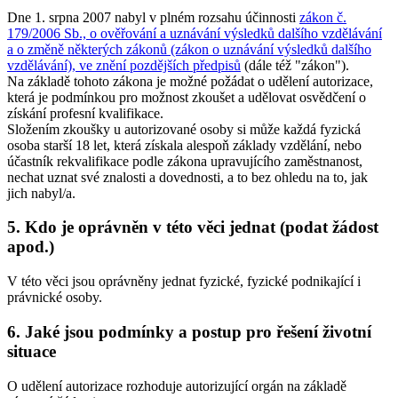
Dne 1. srpna 2007 nabyl v plném rozsahu účinnosti
zákon č.
179/2006 Sb., o ověřování a uznávání výsledků dalšího vzdělávání
a o změně některých zákonů (zákon o uznávání výsledků dalšího
vzdělávání), ve znění pozdějších předpisů
(dále též "zákon").
Na základě tohoto zákona je možné požádat o udělení autorizace,
která je podmínkou pro možnost zkoušet a udělovat osvědčení o
získání profesní kvalifikace.
Složením zkoušky u autorizované osoby si může každá fyzická
osoba starší 18 let, která získala alespoň základy vzdělání, nebo
účastník rekvalifikace podle zákona upravujícího zaměstnanost,
nechat uznat své znalosti a dovednosti, a to bez ohledu na to, jak
jich nabyl/a.
5. Kdo je oprávněn v této věci jednat (podat žádost
apod.)
V této věci jsou oprávněny jednat fyzické, fyzické podnikající i
právnické osoby.
6. Jaké jsou podmínky a postup pro řešení životní
situace
O udělení autorizace rozhoduje autorizující orgán na základě