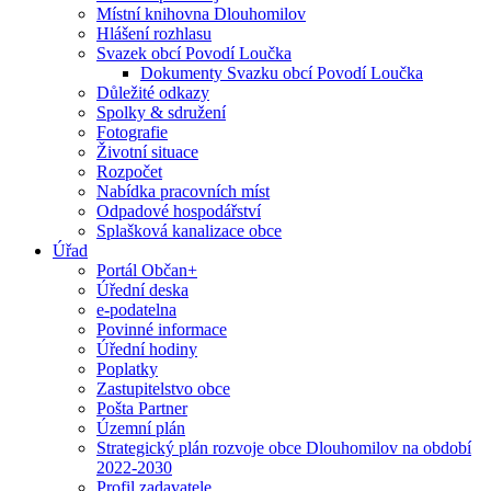
Místní knihovna Dlouhomilov
Hlášení rozhlasu
Svazek obcí Povodí Loučka
Dokumenty Svazku obcí Povodí Loučka
Důležité odkazy
Spolky & sdružení
Fotografie
Životní situace
Rozpočet
Nabídka pracovních míst
Odpadové hospodářství
Splašková kanalizace obce
Úřad
Portál Občan+
Úřední deska
e-podatelna
Povinné informace
Úřední hodiny
Poplatky
Zastupitelstvo obce
Pošta Partner
Územní plán
Strategický plán rozvoje obce Dlouhomilov na období
2022-2030
Profil zadavatele