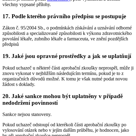
všechny vypsané přílohy.
17. Podle kterého právního předpisu se postupuje
Zákon č. 95/2004 Sb., o podmínkách získávání a uznávání odborné
způsobilosti a specializované způsobilosti k výkonu zdravotnického
povolání lékaře, zubního lékaře a farmaceuta, ve znění pozdějších
předpisů
19. Jaké jsou opravné prostředky a jak se uplatňují
Pokud uchazeč u některé části aprobační zkoušky neprospěl, může ji
znovu vykonat v nejbližším následujícím termínu, pokud je to z
organizačních důvodů možné. K tomu je však nutné podat novou
žádost s doklady.
20. Jaké sankce mohou být uplatněny v případě
nedodržení povinností
Sankce nejsou stanoveny.
Pokud uchazeč odstoupí od kterékoli části aprobační zkoušky po
vylosování otázek nebo v jejím dalším průběhu, je hodnocen, jako
by při aprobační zkoušce neprospěl.