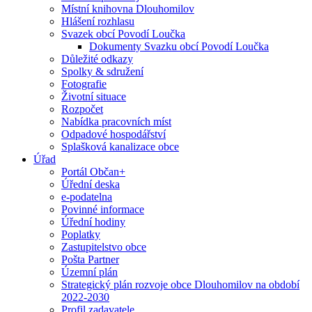
Místní knihovna Dlouhomilov
Hlášení rozhlasu
Svazek obcí Povodí Loučka
Dokumenty Svazku obcí Povodí Loučka
Důležité odkazy
Spolky & sdružení
Fotografie
Životní situace
Rozpočet
Nabídka pracovních míst
Odpadové hospodářství
Splašková kanalizace obce
Úřad
Portál Občan+
Úřední deska
e-podatelna
Povinné informace
Úřední hodiny
Poplatky
Zastupitelstvo obce
Pošta Partner
Územní plán
Strategický plán rozvoje obce Dlouhomilov na období
2022-2030
Profil zadavatele