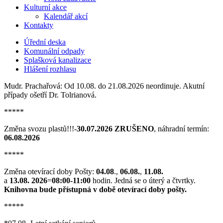
Kulturní akce
Kalendář akcí
Kontakty
Úřední deska
Komunální odpady
Splašková kanalizace
Hlášení rozhlasu
Mudr. Prachařová: Od 10.08. do 21.08.2026 neordinuje. Akutní
případy ošetří Dr. Tolrianová.
*****
Změna svozu plastů!!!-
30.07.2026 ZRUŠENO
, náhradní termín:
06.08.2026
*****
Změna otevírací doby Pošty:
04.08
.,
06.08.
,
11.08.
a
13.08. 2026
=
08:00-11:00
hodin. Jedná se o úterý a čtvrtky.
Knihovna bude přístupná v době otevírací doby pošty.
*****