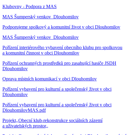
Klubovny - Podpora z MAS
MAS Šumperský venkov_Dlouhomilov
Podporujeme spolkový a komunitní život v obci Dlouhomilov
MAS Šumperský venkov_Dlouhomilov
Pořízení interiérového vybavení obecního klubu pro spolkovou
a komunitní činnost v obci Dlouhomilov
Pořízení ochranných prostředků pro zasahující hasiče JSDH
Dlouhomilov
Oprava místních komunikací v obci Dlouhomilov
Pořízení vybavení pro kulturní a společenský život v obci
Dlouhomilov
Pořízení vybavení pro kulturní a společenský život v obci
DlouhomilovMAS.pdf
Projekt,,Obecní klub-rekonstrukce sociálních zázemí
a uživatelských prostor,,