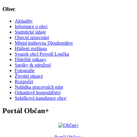
Obec
Aktuality
Informace o obci
Statistické údaje
Obecní zpravodaj
Místní knihovna Dlouhomilov
Hlášení rozhlasu
Svazek obcí Povodí Loučka
Důležité odkazy
Spolky & sdružení
Fotografie
Životní situace
Rozpočet
Nabídka pracovních míst
Odpadové hospodářství
Splašková kanalizace obce
Portál Občan+