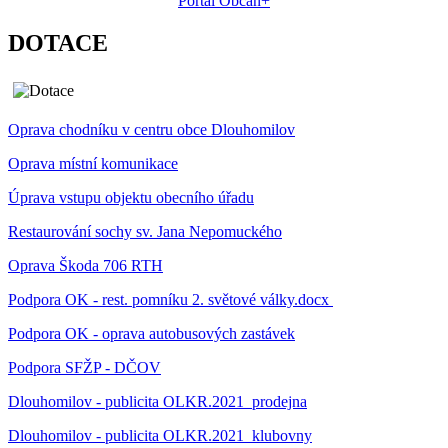
Portál Občan+
DOTACE
Oprava chodníku v centru obce Dlouhomilov
Oprava místní komunikace
Úprava vstupu objektu obecního úřadu
Restaurování sochy sv. Jana Nepomuckého
Oprava Škoda 706 RTH
Podpora OK - rest. pomníku 2. světové války.docx
Podpora OK - oprava autobusových zastávek
Podpora SFŽP - DČOV
Dlouhomilov - publicita OLKR.2021_prodejna
Dlouhomilov - publicita OLKR.2021_klubovny