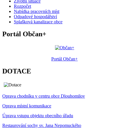
Životní situace
Rozpočet
Nabídka pracovních míst
Odpadové hospodářství
Splašková kanalizace obce
Portál Občan+
Portál Občan+
DOTACE
Oprava chodníku v centru obce Dlouhomilov
Oprava místní komunikace
Úprava vstupu objektu obecního úřadu
Restaurování sochy sv. Jana Nepomuckého