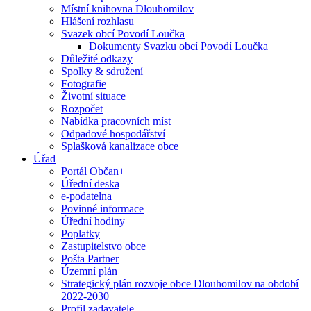
Místní knihovna Dlouhomilov
Hlášení rozhlasu
Svazek obcí Povodí Loučka
Dokumenty Svazku obcí Povodí Loučka
Důležité odkazy
Spolky & sdružení
Fotografie
Životní situace
Rozpočet
Nabídka pracovních míst
Odpadové hospodářství
Splašková kanalizace obce
Úřad
Portál Občan+
Úřední deska
e-podatelna
Povinné informace
Úřední hodiny
Poplatky
Zastupitelstvo obce
Pošta Partner
Územní plán
Strategický plán rozvoje obce Dlouhomilov na období
2022-2030
Profil zadavatele