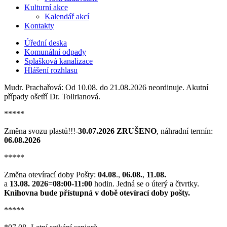
Kulturní akce
Kalendář akcí
Kontakty
Úřední deska
Komunální odpady
Splašková kanalizace
Hlášení rozhlasu
Mudr. Prachařová: Od 10.08. do 21.08.2026 neordinuje. Akutní
případy ošetří Dr. Tollrianová.
*****
Změna svozu plastů!!!-
30.07.2026 ZRUŠENO
, náhradní termín:
06.08.2026
*****
Změna otevírací doby Pošty:
04.08
.,
06.08.
,
11.08.
a
13.08. 2026
=
08:00-11:00
hodin. Jedná se o úterý a čtvrtky.
Knihovna bude přístupná v době otevírací doby pošty.
*****