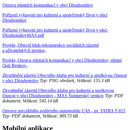
Oprava místních komunikací v obci Dlouhomilov
Pořízení vybavení pro kulturní a společenský život v obci
Dlouhomilov
Pořízení vybavení pro kulturní a společenský život v obci
DlouhomilovMAS.pdf
Projekt,,Obecní klub-rekonstrukce sociálních zázemí
a uživatelských prostor,,
Projekt,,Oprava místních komunikací v obci Dlouhomilov, místní
části Benkov,,
Zkvalitnění zázemí Obecního klubu pro kulturní a spolkovou činnost
v obci Dlouhomilov
Typ: PNG obrázek, Velikost: 155.3 kB
Zkvalitnění zázemí Obecního klubu pro kulturní a spolkovou
činnost v obci Dlouhomilov - MAS Šumperský venkov
Typ: PDF
dokument, Velikost: 545.14 kB
Oprava speciálního požárního automobilu CAS - zn. TATRA T 815
Typ: PDF dokument, Velikost: 389.73 kB
Mobilní aplikace