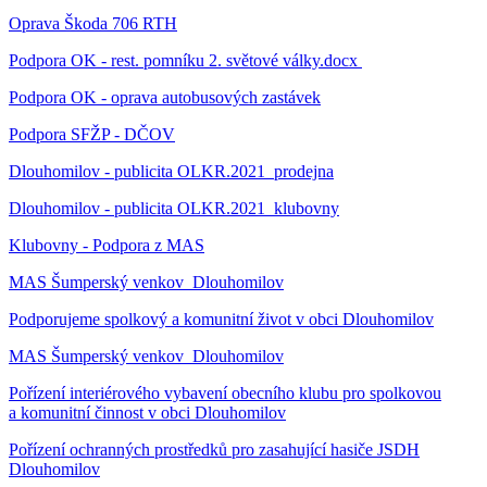
Oprava Škoda 706 RTH
Podpora OK - rest. pomníku 2. světové války.docx
Podpora OK - oprava autobusových zastávek
Podpora SFŽP - DČOV
Dlouhomilov - publicita OLKR.2021_prodejna
Dlouhomilov - publicita OLKR.2021_klubovny
Klubovny - Podpora z MAS
MAS Šumperský venkov_Dlouhomilov
Podporujeme spolkový a komunitní život v obci Dlouhomilov
MAS Šumperský venkov_Dlouhomilov
Pořízení interiérového vybavení obecního klubu pro spolkovou
a komunitní činnost v obci Dlouhomilov
Pořízení ochranných prostředků pro zasahující hasiče JSDH
Dlouhomilov