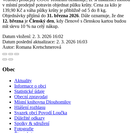
v místní prodejně potravin objednat půlku krůty. Cena za kilo je
139,90 Kč a váha půlky krůty je přibližně od 5 do 8 kg.
Objednávky přijímá do
31. března 2026
. Dále oznamuje, že dne
12. března
je
Členský den
, kdy členové s členskou kartou budou
mít slevu 10 % na celý nákup.
Datum vložení:
2. 3. 2026 16:02
Datum poslední aktualizace:
2. 3. 2026 16:03
Autor:
Romana Kretschmerová
Obec
Aktuality
Informace o obci
Statistické údaje
Obecní zpravodaj
Místní knihovna Dlouhomilov
Hlášení rozhlasu
Svazek obcí Povodí Loučka
Důležité odkazy
Spolky & sdružení
Fotografie