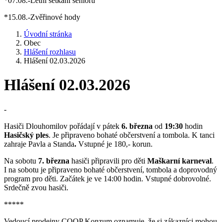
*07.08.-Letní setkání seniorů
*15.08.-Zvěřinové hody
Úvodní stránka
Obec
Hlášení rozhlasu
Hlášení 02.03.2026
Hlášení 02.03.2026
-
Hasiči Dlouhomilov pořádají v pátek
6. března
od
19:30
hodin
Hasičský ples
. Je připraveno bohaté občerstvení a tombola. K tanci
zahraje Pavla a Standa
.
Vstupné je 180,- korun.
Na sobotu
7. března
hasiči připravili pro děti
Maškarní karneval
.
I na sobotu je připraveno bohaté občerstvení, tombola a doprovodný
program pro děti. Začátek je ve 14:00 hodin. Vstupné dobrovolné.
Srdečně zvou hasiči.
*****
Vedoucí prodejny COOP Konzum oznamuje, že si zákazníci mohou