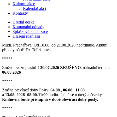
Kulturní akce
Kalendář akcí
Kontakty
Úřední deska
Komunální odpady
Splašková kanalizace
Hlášení rozhlasu
Mudr. Prachařová: Od 10.08. do 21.08.2026 neordinuje. Akutní
případy ošetří Dr. Tollrianová.
*****
Změna svozu plastů!!!-
30.07.2026 ZRUŠENO
, náhradní termín:
06.08.2026
*****
Změna otevírací doby Pošty:
04.08
.,
06.08.
,
11.08.
a
13.08. 2026
=
08:00-11:00
hodin. Jedná se o úterý a čtvrtky.
Knihovna bude přístupná v době otevírací doby pošty.
*****