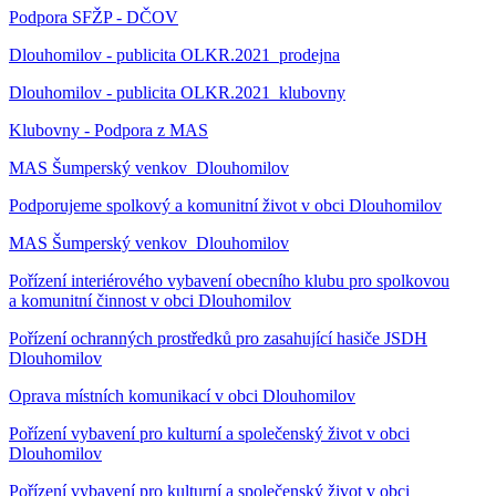
Podpora SFŽP - DČOV
Dlouhomilov - publicita OLKR.2021_prodejna
Dlouhomilov - publicita OLKR.2021_klubovny
Klubovny - Podpora z MAS
MAS Šumperský venkov_Dlouhomilov
Podporujeme spolkový a komunitní život v obci Dlouhomilov
MAS Šumperský venkov_Dlouhomilov
Pořízení interiérového vybavení obecního klubu pro spolkovou
a komunitní činnost v obci Dlouhomilov
Pořízení ochranných prostředků pro zasahující hasiče JSDH
Dlouhomilov
Oprava místních komunikací v obci Dlouhomilov
Pořízení vybavení pro kulturní a společenský život v obci
Dlouhomilov
Pořízení vybavení pro kulturní a společenský život v obci