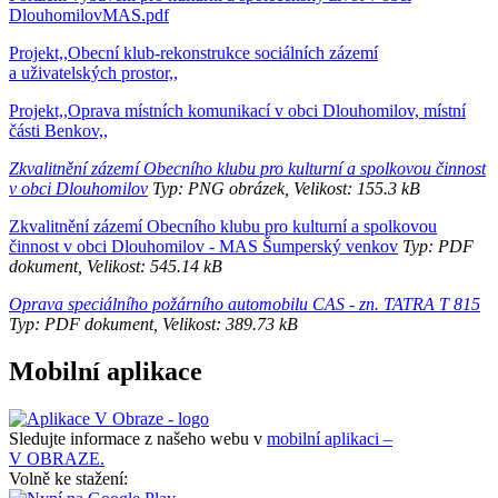
DlouhomilovMAS.pdf
Projekt,,Obecní klub-rekonstrukce sociálních zázemí
a uživatelských prostor,,
Projekt,,Oprava místních komunikací v obci Dlouhomilov, místní
části Benkov,,
Zkvalitnění zázemí Obecního klubu pro kulturní a spolkovou činnost
v obci Dlouhomilov
Typ: PNG obrázek, Velikost: 155.3 kB
Zkvalitnění zázemí Obecního klubu pro kulturní a spolkovou
činnost v obci Dlouhomilov - MAS Šumperský venkov
Typ: PDF
dokument, Velikost: 545.14 kB
Oprava speciálního požárního automobilu CAS - zn. TATRA T 815
Typ: PDF dokument, Velikost: 389.73 kB
Mobilní aplikace
Sledujte informace z našeho webu v
mobilní aplikaci –
V OBRAZE.
Volně ke stažení: