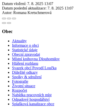
Datum vložení:
7. 8. 2025 13:07
Datum poslední aktualizace:
7. 8. 2025 13:07
Autor:
Romana Kretschmerová
Obec
Aktuality
Informace o obci
Statistické údaje
Obecní zpravodaj
Místní knihovna Dlouhomilov
Hlášení rozhlasu
Svazek obcí Povodí Loučka
Důležité odkazy
Spolky & sdružení
Fotografie
Životní situace
Rozpočet
Nabídka pracovních míst
Odpadové hospodářství
Splašková kanalizace obce