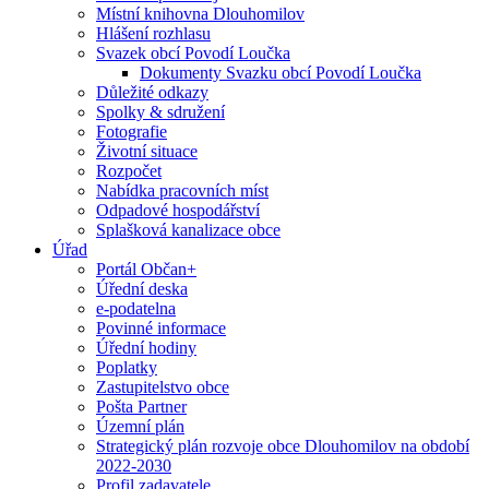
Místní knihovna Dlouhomilov
Hlášení rozhlasu
Svazek obcí Povodí Loučka
Dokumenty Svazku obcí Povodí Loučka
Důležité odkazy
Spolky & sdružení
Fotografie
Životní situace
Rozpočet
Nabídka pracovních míst
Odpadové hospodářství
Splašková kanalizace obce
Úřad
Portál Občan+
Úřední deska
e-podatelna
Povinné informace
Úřední hodiny
Poplatky
Zastupitelstvo obce
Pošta Partner
Územní plán
Strategický plán rozvoje obce Dlouhomilov na období
2022-2030
Profil zadavatele