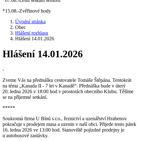
*07.08.-Letní setkání seniorů
*15.08.-Zvěřinové hody
Úvodní stránka
Obec
Hlášení rozhlasu
Hlášení 14.01.2026
Hlášení 14.01.2026
-
Zveme Vás na přednášku cestovatele Tomáše Štěpána. Tentokrát
na téma „Kanada II - 7 let v Kanadě“. Přednáška bude v úterý
20. ledna 2026 v 18:00 hod v prostorách obecního Klubu. Těšíme
se na příjemné setkání.
*****
Soukromá firma U Bínů s.r.o., řeznictví a uzenářství Hrabenov
pokračuje s prodejem masa a uzenin v naší obci. Přijede tento pátek
16. ledna 2026 ve 13:00 hod. Stanoviště pojízdné prodejny je
u autobusové zastávky.