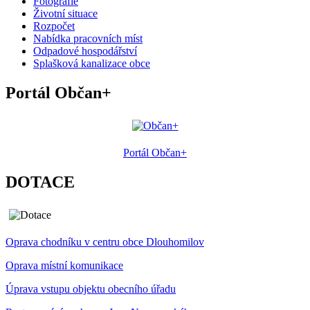
Fotografie
Životní situace
Rozpočet
Nabídka pracovních míst
Odpadové hospodářství
Splašková kanalizace obce
Portál Občan+
Portál Občan+
DOTACE
Oprava chodníku v centru obce Dlouhomilov
Oprava místní komunikace
Úprava vstupu objektu obecního úřadu