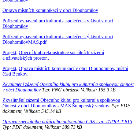
Oprava místních komunikací v obci Dlouhomilov
Pořízení vybavení pro kulturní a společenský život v obci
Dlouhomilov
Pořízení vybavení pro kulturní a společenský život v obci
DlouhomilovMAS.pdf
Projekt,,Obecní klub-rekonstrukce sociálních zázemí
a uživatelských prostor,,
Projekt,,Oprava místních komunikací v obci Dlouhomilov, místní
části Benkov,,
Zkvalitnění zázemí Obecního klubu pro kulturní a spolkovou činnost
v obci Dlouhomilov
Typ: PNG obrázek, Velikost: 155.3 kB
Zkvalitnění zázemí Obecního klubu pro kulturní a spolkovou
činnost v obci Dlouhomilov - MAS Šumperský venkov
Typ: PDF
dokument, Velikost: 545.14 kB
Oprava speciálního požárního automobilu CAS - zn. TATRA T 815
Typ: PDF dokument, Velikost: 389.73 kB