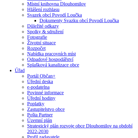
Místní knihovna Dlouhomilov
Hlášení rozhlasu
Svazek obcí Povodí Loučka
Dokumenty Svazku obcí Povodí Loučka
Důležité odkazy
Spolky & sdružení
Fotografie
Životní situace
Rozpočet
Nabídka pracovních míst
Odpadové hospodářství
Splašková kanalizace obce
Úřad
Portál Občan+
Úřední deska
e-podatelna
Povinné informace
Úřední hodiny
Poplatky
Zastupitelstvo obce
Pošta Partner
Územní plán
Strategický plán rozvoje obce Dlouhomilov na období
2022-2030
Profil zadavatele