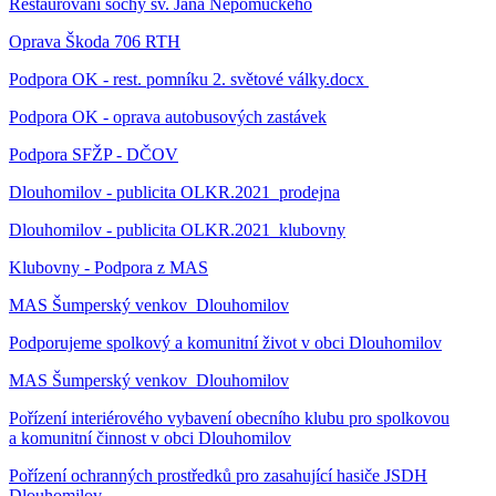
Restaurování sochy sv. Jana Nepomuckého
Oprava Škoda 706 RTH
Podpora OK - rest. pomníku 2. světové války.docx
Podpora OK - oprava autobusových zastávek
Podpora SFŽP - DČOV
Dlouhomilov - publicita OLKR.2021_prodejna
Dlouhomilov - publicita OLKR.2021_klubovny
Klubovny - Podpora z MAS
MAS Šumperský venkov_Dlouhomilov
Podporujeme spolkový a komunitní život v obci Dlouhomilov
MAS Šumperský venkov_Dlouhomilov
Pořízení interiérového vybavení obecního klubu pro spolkovou
a komunitní činnost v obci Dlouhomilov
Pořízení ochranných prostředků pro zasahující hasiče JSDH
Dlouhomilov