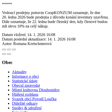
*****
Vedoucí prodejny potravin CoopKONZUM oznamuje, že dne
20. ledna 2026 bude prodejna z důvodu konání inventury uzavřena.
Dále oznamuje, že 22. ledna bude členský den, kdy členové budou
mít slevu 10% na celý nákup.
Datum vložení:
14. 1. 2026 16:08
Datum poslední aktualizace:
14. 1. 2026 16:08
Autor:
Romana Kretschmerová
Obec
Aktuality
Informace o obci
Statistické údaje
Obecní zpravodaj
Místní knihovna Dlouhomilov
Hlášení rozhlasu
Svazek obcí Povodí Loučka
Důležité odkazy
Spolky & sdružení