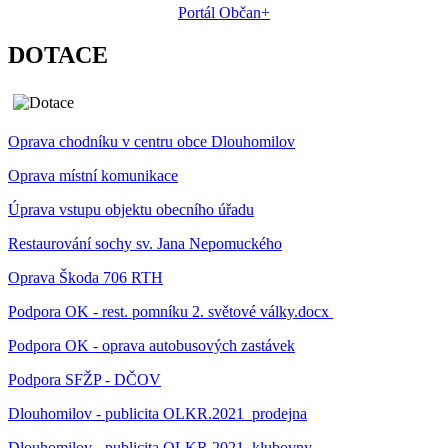
Portál Občan+
DOTACE
Oprava chodníku v centru obce Dlouhomilov
Oprava místní komunikace
Úprava vstupu objektu obecního úřadu
Restaurování sochy sv. Jana Nepomuckého
Oprava Škoda 706 RTH
Podpora OK - rest. pomníku 2. světové války.docx
Podpora OK - oprava autobusových zastávek
Podpora SFŽP - DČOV
Dlouhomilov - publicita OLKR.2021_prodejna
Dlouhomilov - publicita OLKR.2021_klubovny