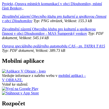
Projekt,,Oprava místních komunikací v obci Dlouhomilov, místní
části Benkov,,
Zkvalitnění zázemí Obecního klubu pro kulturní a spolkovou činnost
v obci Dlouhomilov
Typ: PNG obrázek, Velikost: 155.3 kB
Zkvalitnění zázemí Obecního klubu pro kulturní a spolkovou
činnost v obci Dlouhomilov - MAS Šumperský venkov
Typ: PDF
dokument, Velikost: 545.14 kB
Oprava speciálního požárního automobilu CAS - zn. TATRA T 815
Typ: PDF dokument, Velikost: 389.73 kB
Mobilní aplikace
Sledujte informace z našeho webu v
mobilní aplikaci –
V OBRAZE.
Volně ke stažení:
Rozpočet