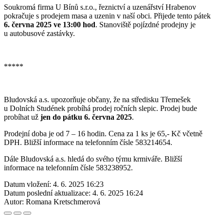
Soukromá firma U Bínů s.r.o., řeznictví a uzenářství Hrabenov
pokračuje s prodejem masa a uzenin v naší obci. Přijede tento pátek
6. června 2025 ve 13:00 hod
. Stanoviště pojízdné prodejny je
u autobusové zastávky.
*****
Bludovská a.s. upozorňuje občany, že na středisku Třemešek
u Dolních Studének probíhá prodej ročních slepic. Prodej bude
probíhat už
jen do pátku 6. června 2025
.
Prodejní doba je od 7 – 16 hodin. Cena za 1 ks je 65,- Kč včetně
DPH. Bližší informace na telefonním čísle 583214654.
Dále Bludovská a.s. hledá do svého týmu krmiváře. Bližší
informace na telefonním čísle 583238952.
Datum vložení:
4. 6. 2025 16:23
Datum poslední aktualizace:
4. 6. 2025 16:24
Autor:
Romana Kretschmerová