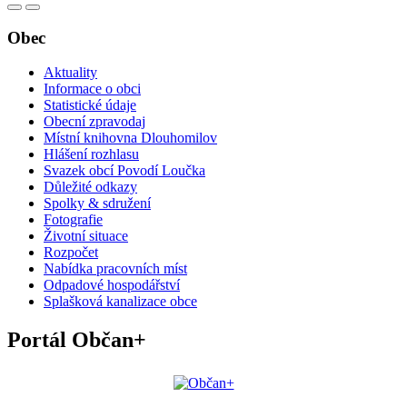
Obec
Aktuality
Informace o obci
Statistické údaje
Obecní zpravodaj
Místní knihovna Dlouhomilov
Hlášení rozhlasu
Svazek obcí Povodí Loučka
Důležité odkazy
Spolky & sdružení
Fotografie
Životní situace
Rozpočet
Nabídka pracovních míst
Odpadové hospodářství
Splašková kanalizace obce
Portál Občan+