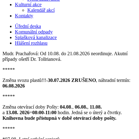
Kulturní akce
Kalendář akcí
Kontakty
Úřední deska
Komunální odpady
Splašková kanalizace
Hlášení rozhlasu
Mudr. Prachařová: Od 10.08. do 21.08.2026 neordinuje. Akutní
případy ošetří Dr. Tollrianová.
*****
Změna svozu plastů!!!-
30.07.2026 ZRUŠENO
, náhradní termín:
06.08.2026
*****
Změna otevírací doby Pošty:
04.08
.,
06.08.
,
11.08.
a
13.08. 2026
=
08:00-11:00
hodin. Jedná se o úterý a čtvrtky.
Knihovna bude přístupná v době otevírací doby pošty.
*****