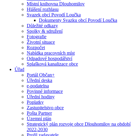
Místní knihovna Dlouhomilov
Hlášení rozhlasu
Svazek obcí Povodí Loučka
Dokumenty Svazku obcí Povodí Loučka
Důležité odkazy
Spolky & sdružení
Fotografie
Životní situace
Rozpočet
Nabídka pracovních míst
Odpadové hospodářství
Splašková kanalizace obce
Úřad
Portál Občan+
Úřední deska
e-podatelna
Povinné informace
Úřední hodiny
Poplatky
Zastupitelstvo obce
Pošta Partner
Územní plán
Strategický plán rozvoje obce Dlouhomilov na období
2022-2030
Profil zadavatele