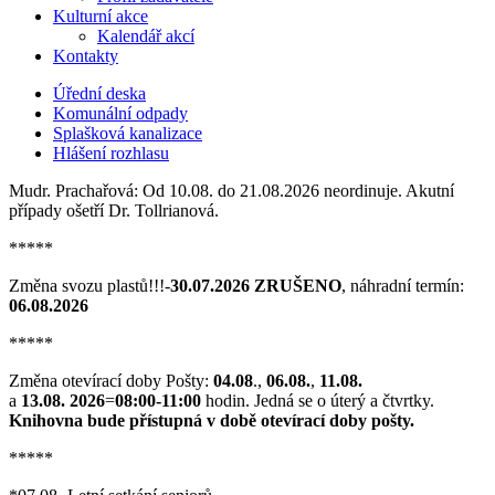
Kulturní akce
Kalendář akcí
Kontakty
Úřední deska
Komunální odpady
Splašková kanalizace
Hlášení rozhlasu
Mudr. Prachařová: Od 10.08. do 21.08.2026 neordinuje. Akutní
případy ošetří Dr. Tollrianová.
*****
Změna svozu plastů!!!-
30.07.2026 ZRUŠENO
, náhradní termín:
06.08.2026
*****
Změna otevírací doby Pošty:
04.08
.,
06.08.
,
11.08.
a
13.08. 2026
=
08:00-11:00
hodin. Jedná se o úterý a čtvrtky.
Knihovna bude přístupná v době otevírací doby pošty.
*****