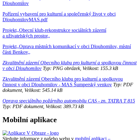
Dlouhomilov
Pořízení vybavení pro kulturní a společenský život v obci
DlouhomilovMAS.pdf
Projekt,,Obecní klub-rekonstrukce sociálních zázemí
a uživatelských prostor,,
Projekt,,Oprava místních komunikací v obci Dlouhomilov, místní
části Benkov,,
Zkvalitnění zázemí Obecního klubu pro kulturní a spolkovou činnost
v obci Dlouhomilov
Typ: PNG obrázek, Velikost: 155.3 kB
Zkvalitnění zázemí Obecního klubu pro kulturní a spolkovou
činnost v obci Dlouhomilov - MAS Šumperský venkov
Typ: PDF
dokument, Velikost: 545.14 kB
Oprava speciálního požárního automobilu CAS - zn. TATRA T 815
Typ: PDF dokument, Velikost: 389.73 kB
Mobilní aplikace
Sledujte informace z našeho webu v
mobilní aplikaci –