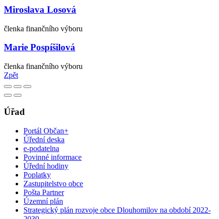
Miroslava Losová
členka finančního výboru
Marie Pospíšilová
členka finančního výboru
Zpět
Úřad
Portál Občan+
Úřední deska
e-podatelna
Povinné informace
Úřední hodiny
Poplatky
Zastupitelstvo obce
Pošta Partner
Územní plán
Strategický plán rozvoje obce Dlouhomilov na období 2022-
2030