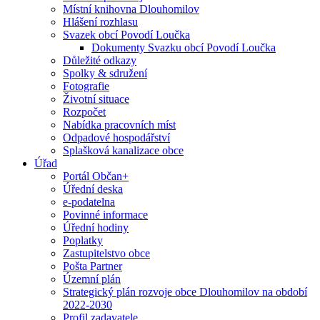
Místní knihovna Dlouhomilov
Hlášení rozhlasu
Svazek obcí Povodí Loučka
Dokumenty Svazku obcí Povodí Loučka
Důležité odkazy
Spolky & sdružení
Fotografie
Životní situace
Rozpočet
Nabídka pracovních míst
Odpadové hospodářství
Splašková kanalizace obce
Úřad
Portál Občan+
Úřední deska
e-podatelna
Povinné informace
Úřední hodiny
Poplatky
Zastupitelstvo obce
Pošta Partner
Územní plán
Strategický plán rozvoje obce Dlouhomilov na období
2022-2030
Profil zadavatele