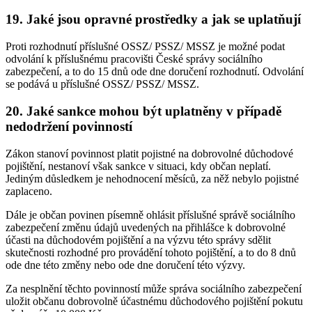
19. Jaké jsou opravné prostředky a jak se uplatňují
Proti rozhodnutí příslušné OSSZ/ PSSZ/ MSSZ je možné podat
odvolání k příslušnému pracovišti České správy sociálního
zabezpečení, a to do 15 dnů ode dne doručení rozhodnutí. Odvolání
se podává u příslušné OSSZ/ PSSZ/ MSSZ.
20. Jaké sankce mohou být uplatněny v případě
nedodržení povinností
Zákon stanoví povinnost platit pojistné na dobrovolné důchodové
pojištění, nestanoví však sankce v situaci, kdy občan neplatí.
Jediným důsledkem je nehodnocení měsíců, za něž nebylo pojistné
zaplaceno.
Dále je občan povinen písemně ohlásit příslušné správě sociálního
zabezpečení změnu údajů uvedených na přihlášce k dobrovolné
účasti na důchodovém pojištění a na výzvu této správy sdělit
skutečnosti rozhodné pro provádění tohoto pojištění, a to do 8 dnů
ode dne této změny nebo ode dne doručení této výzvy.
Za nesplnění těchto povinností může správa sociálního zabezpečení
uložit občanu dobrovolně účastnému důchodového pojištění pokutu