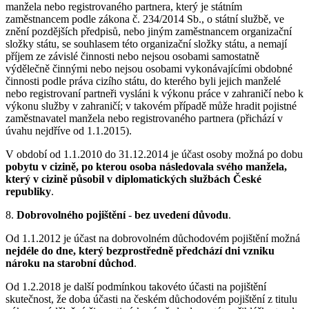
manžela nebo registrovaného partnera, který je státním
zaměstnancem podle zákona č. 234/2014 Sb., o státní službě, ve
znění pozdějších předpisů, nebo jiným zaměstnancem organizační
složky státu, se souhlasem této organizační složky státu, a nemají
příjem ze závislé činnosti nebo nejsou osobami samostatně
výdělečně činnými nebo nejsou osobami vykonávajícími obdobné
činnosti podle práva cizího státu, do kterého byli jejich manželé
nebo registrovaní partneři vysláni k výkonu práce v zahraničí nebo k
výkonu služby v zahraničí; v takovém případě může hradit pojistné
zaměstnavatel manžela nebo registrovaného partnera (přichází v
úvahu nejdříve od 1.1.2015).
V období od 1.1.2010 do 31.12.2014 je účast osoby možná po dobu
pobytu v cizině, po kterou osoba následovala svého manžela,
který v cizině působil v diplomatických službách České
republiky
.
8.
Dobrovolného pojištění
-
bez uvedení důvodu
.
Od 1.1.2012 je účast na dobrovolném důchodovém pojištění možná
nejdéle do dne, který bezprostředně předchází dni vzniku
nároku na starobní důchod
.
Od 1.2.2018 je další podmínkou takovéto účasti na pojištění
skutečnost, že doba účasti na českém důchodovém pojištění z titulu