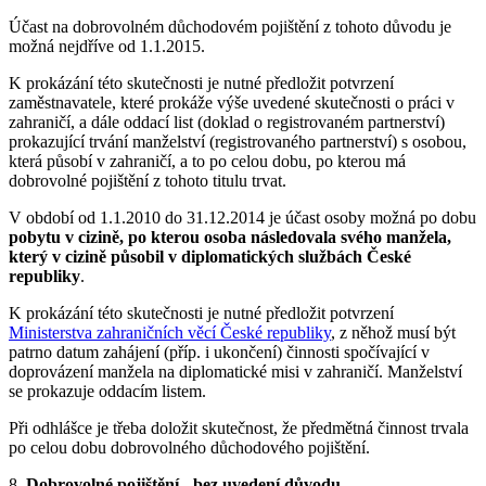
Účast na dobrovolném důchodovém pojištění z tohoto důvodu je
možná nejdříve od 1.1.2015.
K prokázání této skutečnosti je nutné předložit potvrzení
zaměstnavatele, které prokáže výše uvedené skutečnosti o práci v
zahraničí, a dále oddací list (doklad o registrovaném partnerství)
prokazující trvání manželství (registrovaného partnerství) s osobou,
která působí v zahraničí, a to po celou dobu, po kterou má
dobrovolné pojištění z tohoto titulu trvat.
V období od 1.1.2010 do 31.12.2014 je účast osoby možná po dobu
pobytu v cizině, po kterou osoba následovala svého manžela,
který v cizině působil v diplomatických službách České
republiky
.
K prokázání této skutečnosti je nutné předložit potvrzení
Ministerstva zahraničních věcí České republiky
, z něhož musí být
patrno datum zahájení (příp. i ukončení) činnosti spočívající v
doprovázení manžela na diplomatické misi v zahraničí. Manželství
se prokazuje oddacím listem.
Při odhlášce je třeba doložit skutečnost, že předmětná činnost trvala
po celou dobu dobrovolného důchodového pojištění.
8.
Dobrovolné pojištění
-
bez uvedení důvodu