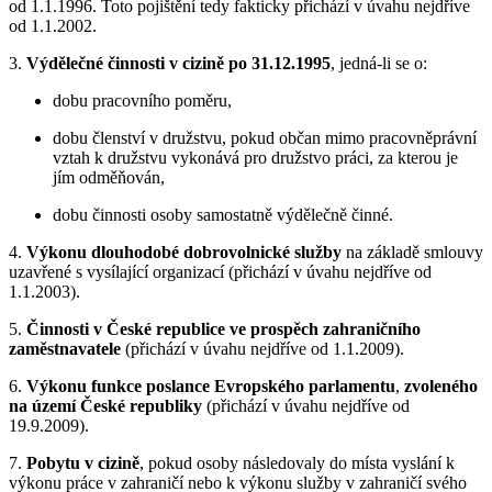
od 1.1.1996. Toto pojištění tedy fakticky přichází v úvahu nejdříve
od 1.1.2002.
3.
Výdělečné činnosti v cizině po 31.12.1995
, jedná-li se o:
dobu pracovního poměru,
dobu členství v družstvu, pokud občan mimo pracovněprávní
vztah k družstvu vykonává pro družstvo práci, za kterou je
jím odměňován,
dobu činnosti osoby samostatně výdělečně činné.
4.
Výkonu dlouhodobé dobrovolnické služby
na základě smlouvy
uzavřené s vysílající organizací (přichází v úvahu nejdříve od
1.1.2003).
5.
Činnosti v České republice ve prospěch zahraničního
zaměstnavatele
(přichází v úvahu nejdříve od 1.1.2009).
6.
Výkonu funkce poslance Evropského parlamentu
,
zvoleného
na území České republiky
(přichází v úvahu nejdříve od
19.9.2009).
7.
Pobytu v cizině
, pokud osoby následovaly do místa vyslání k
výkonu práce v zahraničí nebo k výkonu služby v zahraničí svého