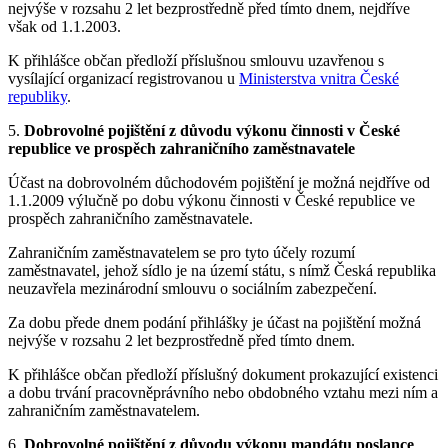
nejvýše v rozsahu 2 let bezprostředně před tímto dnem, nejdříve
však od 1.1.2003.
K přihlášce občan předloží příslušnou smlouvu uzavřenou s
vysílající organizací registrovanou u
Ministerstva vnitra České
republiky
.
5.
Dobrovolné pojištění z důvodu výkonu činnosti v České
republice ve prospěch zahraničního zaměstnavatele
Účast na dobrovolném důchodovém pojištění je možná nejdříve od
1.1.2009 výlučně po dobu výkonu činnosti v České republice ve
prospěch zahraničního zaměstnavatele.
Zahraničním zaměstnavatelem se pro tyto účely rozumí
zaměstnavatel, jehož sídlo je na území státu, s nímž Česká republika
neuzavřela mezinárodní smlouvu o sociálním zabezpečení.
Za dobu přede dnem podání přihlášky je účast na pojištění možná
nejvýše v rozsahu 2 let bezprostředně před tímto dnem.
K přihlášce občan předloží příslušný dokument prokazující existenci
a dobu trvání pracovněprávního nebo obdobného vztahu mezi ním a
zahraničním zaměstnavatelem.
6.
Dobrovolné pojištění z důvodu výkonu mandátu poslance