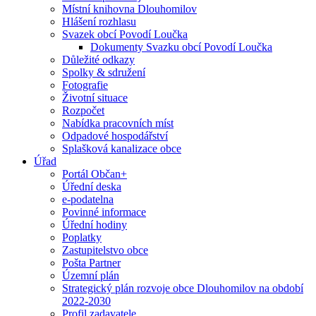
Místní knihovna Dlouhomilov
Hlášení rozhlasu
Svazek obcí Povodí Loučka
Dokumenty Svazku obcí Povodí Loučka
Důležité odkazy
Spolky & sdružení
Fotografie
Životní situace
Rozpočet
Nabídka pracovních míst
Odpadové hospodářství
Splašková kanalizace obce
Úřad
Portál Občan+
Úřední deska
e-podatelna
Povinné informace
Úřední hodiny
Poplatky
Zastupitelstvo obce
Pošta Partner
Územní plán
Strategický plán rozvoje obce Dlouhomilov na období
2022-2030
Profil zadavatele