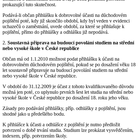
prokazující tuto skutečnost.
Podává-li občan přihlášku k dobrovolné účasti na důchodovém
pojištění poté, kdy již skončilo období, kdy byl veden v evidenci
uchazečů o zaměstnání, uvede období, za které se přihlašuje k
pojištění, přímo do přihlášky a odhlášku již nepodává.
2.
Soustavná příprava na budoucí povolání studiem na střední
nebo vysoké škole v České republice
Občan má od 1.1.2010 možnost podat přihlášku k účasti na
dobrovolném důchodovém pojištění, pokud se po dosažení věku 18
let soustavně připravuje na budoucí povolání studiem na střední
nebo vysoké škole v České republice.
V období do 31.12.2009 je účast z tohoto kvalifikovaného důvodu
možná jen poté, co uplynulo prvních šest let studia na střední nebo
vysoké škole v České republice po dosažení 18. roku jeho věku.
Zásady pro podávání přihlášky, příp. odhlášky z pojištění, jsou
shodné jako u předešlého bodu.
K přihlášce k účasti a odhlášce z pojištění je nutno předložit
potvrzení o době trvání studia. Studium lze prokázat vysvědčením,
indexem, příp. potvrzením školy.