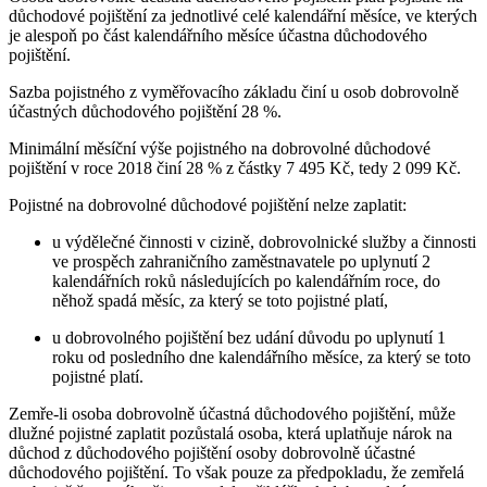
důchodové pojištění za jednotlivé celé kalendářní měsíce, ve kterých
je alespoň po část kalendářního měsíce účastna důchodového
pojištění.
Sazba pojistného z vyměřovacího základu činí u osob dobrovolně
účastných důchodového pojištění 28 %.
Minimální měsíční výše pojistného na dobrovolné důchodové
pojištění v roce 2018 činí 28 % z částky 7 495 Kč, tedy 2 099 Kč.
Pojistné na dobrovolné důchodové pojištění nelze zaplatit:
u výdělečné činnosti v cizině, dobrovolnické služby a činnosti
ve prospěch zahraničního zaměstnavatele po uplynutí 2
kalendářních roků následujících po kalendářním roce, do
něhož spadá měsíc, za který se toto pojistné platí,
u dobrovolného pojištění bez udání důvodu po uplynutí 1
roku od posledního dne kalendářního měsíce, za který se toto
pojistné platí.
Zemře-li osoba dobrovolně účastná důchodového pojištění, může
dlužné pojistné zaplatit pozůstalá osoba, která uplatňuje nárok na
důchod z důchodového pojištění osoby dobrovolně účastné
důchodového pojištění. To však pouze za předpokladu, že zemřelá