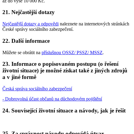
až do výše 10 000 Kč.
21. Nejčastější dotazy
Nejčastější dotazy a odpovědi
naleznete na internetových stránkách
České správy sociálního zabezpečení.
22. Další informace
Můžete se obrátit na
příslušnou OSSZ/ PSSZ/ MSSZ
.
23. Informace o popisovaném postupu (o řešení
životní situace) je možné získat také z jiných zdrojů
a v jiné formě
Česká správa sociálního zabezpečení
- Dobrovolná účast občanů na důchodovém pojištění
24. Související životní situace a návody, jak je řešit
25. Za správnost návodu odpovídá útvar