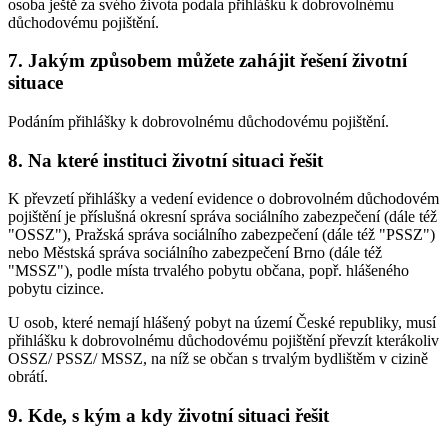
osoba ještě za svého života podala přihlášku k dobrovolnému
důchodovému pojištění.
7. Jakým způsobem můžete zahájit řešení životní
situace
Podáním přihlášky k dobrovolnému důchodovému pojištění.
8. Na které instituci životní situaci řešit
K převzetí přihlášky a vedení evidence o dobrovolném důchodovém
pojištění je příslušná okresní správa sociálního zabezpečení (dále též
"OSSZ"), Pražská správa sociálního zabezpečení (dále též "PSSZ")
nebo Městská správa sociálního zabezpečení Brno (dále též
"MSSZ"), podle místa trvalého pobytu občana, popř. hlášeného
pobytu cizince.
U osob, které nemají hlášený pobyt na území České republiky, musí
přihlášku k dobrovolnému důchodovému pojištění převzít kterákoliv
OSSZ/ PSSZ/ MSSZ, na níž se občan s trvalým bydlištěm v cizině
obrátí.
9. Kde, s kým a kdy životní situaci řešit