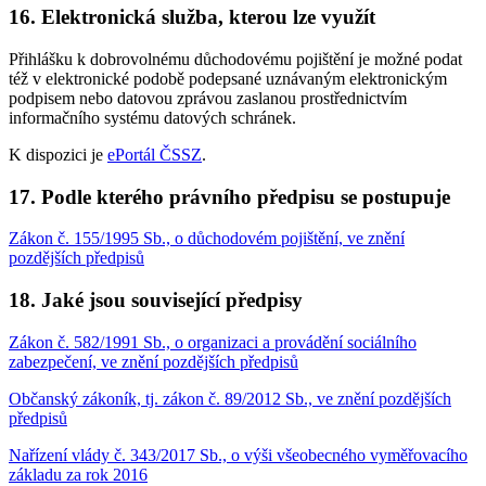
16. Elektronická služba, kterou lze využít
Přihlášku k dobrovolnému důchodovému pojištění je možné podat
též v elektronické podobě podepsané uznávaným elektronickým
podpisem nebo datovou zprávou zaslanou prostřednictvím
informačního systému datových schránek.
K dispozici je
ePortál ČSSZ
.
17. Podle kterého právního předpisu se postupuje
Zákon č. 155/1995 Sb., o důchodovém pojištění, ve znění
pozdějších předpisů
18. Jaké jsou související předpisy
Zákon č. 582/1991 Sb., o organizaci a provádění sociálního
zabezpečení, ve znění pozdějších předpisů
Občanský zákoník, tj. zákon č. 89/2012 Sb., ve znění pozdějších
předpisů
Nařízení vlády č. 343/2017 Sb., o výši všeobecného vyměřovacího
základu za rok 2016