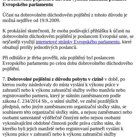
Evropského parlamentu
Účast na dobrovolném důchodovém pojištění z tohoto důvodu je
možná nejdříve od 19.9.2009.
K prokázání skutečnosti, že osoba podávající přihlášku k účasti na
dobrovolném důchodovém pojištění je poslancem Evropské unie, se
nejčastěji využijí
internetové stránky Evropského parlamentu
, které
obsahují profily jednotlivých poslanců.
Při odhlášce je třeba prověřit, zda pojištěný byl poslancem
Evropského parlamentu po celou dobu dobrovolného důchodového
pojištění.
7.
Dobrovolné pojištění z důvodu pobytu v cizině
v době, po
kterou osoby následovaly do místa vyslání k výkonu práce v
zahraničí nebo k výkonu zahraniční služby svého manžela nebo
registrovaného partnera, který je státním zaměstnancem podle
zákona č. 234/2014 Sb., o státní službě, ve znění pozdějších
předpisů, nebo jiným zaměstnancem organizační složky státu, se
souhlasem této organizační složky státu, a nejsou zaměstnanci nebo
osobami samostatně výdělečně činnými nebo nejsou osobami
vykonávajícími obdobné činnosti podle práva cizího státu, do
kterého byli jejich manželé nebo registrovaní partneři vysláni k
výkonu práce v zahraničí nebo k výkonu zahraniční služby