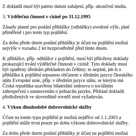
Z dokladů musí být patrno datum zahájení, příp. ukončení studia.
3.
Výdělečná činnost v cizině po 31.12.1995
Zásady platné pro podání přihlášky (odhlášky) uvedené výše, platí
přiměřeně i pro tento typ pojištění.
Za dobu přede dnem podání přihlášky je účast na pojištění možná
nejvýše v rozsahu 2 let bezprostředně před tímto dnem.
K přihlášce, příp. odhlášce z pojištění, musí být přiloženy doklady
prokazující trvání výdělečné činnosti v cizině. Tyto doklady musí
být opatřeny úředním překladem do češtiny; to neplatí, jde-li o
přihlášku k pojištění sepsanou občanem v úředním jazyce členského
státu Evropské unie, příp. v úředním jazyce státu, se kterým má
Česká republika uzavřenu bilaterální smlouvu o sociálním
zabezpečení s ustanovením o jednacím jazyku. Překlad dokladů
předložených ve slovenštině rovněž není vyžadován.
4.
Výkon dlouhodobé dobrovolnické služby
Účast na tomto typu pojištění je možná nejdříve od 1.1.2003 a
pojištění může trvat pouze po dobu výkonu dobrovolnické služby.
Za dobu přede dnem podání přihlášky je účast na pojištění možná