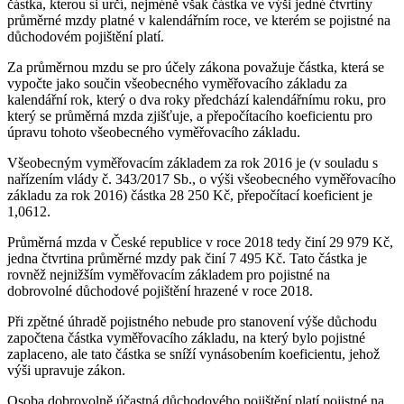
částka, kterou si určí, nejméně však částka ve výši jedné čtvrtiny
průměrné mzdy platné v kalendářním roce, ve kterém se pojistné na
důchodovém pojištění platí.
Za průměrnou mzdu se pro účely zákona považuje částka, která se
vypočte jako součin všeobecného vyměřovacího základu za
kalendářní rok, který o dva roky předchází kalendářnímu roku, pro
který se průměrná mzda zjišťuje, a přepočítacího koeficientu pro
úpravu tohoto všeobecného vyměřovacího základu.
Všeobecným vyměřovacím základem za rok 2016 je (v souladu s
nařízením vlády č. 343/2017 Sb., o výši všeobecného vyměřovacího
základu za rok 2016) částka 28 250 Kč, přepočítací koeficient je
1,0612.
Průměrná mzda v České republice v roce 2018 tedy činí 29 979 Kč,
jedna čtvrtina průměrné mzdy pak činí 7 495 Kč. Tato částka je
rovněž nejnižším vyměřovacím základem pro pojistné na
dobrovolné důchodové pojištění hrazené v roce 2018.
Při zpětné úhradě pojistného nebude pro stanovení výše důchodu
započtena částka vyměřovacího základu, na který bylo pojistné
zaplaceno, ale tato částka se sníží vynásobením koeficientu, jehož
výši upravuje zákon.
Osoba dobrovolně účastná důchodového pojištění platí pojistné na