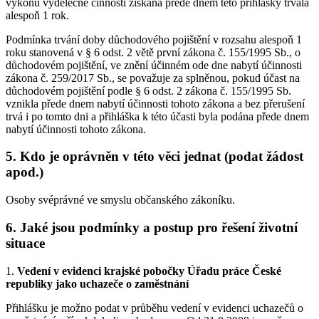
výkonu výdělečné činnosti získaná přede dnem této přihlášky trvala
alespoň 1 rok.
Podmínka trvání doby důchodového pojištění v rozsahu alespoň 1
roku stanovená v § 6 odst. 2 větě první zákona č. 155/1995 Sb., o
důchodovém pojištění, ve znění účinném ode dne nabytí účinnosti
zákona č. 259/2017 Sb., se považuje za splněnou, pokud účast na
důchodovém pojištění podle § 6 odst. 2 zákona č. 155/1995 Sb.
vznikla přede dnem nabytí účinnosti tohoto zákona a bez přerušení
trvá i po tomto dni a přihláška k této účasti byla podána přede dnem
nabytí účinnosti tohoto zákona.
5. Kdo je oprávněn v této věci jednat (podat žádost
apod.)
Osoby svéprávné ve smyslu občanského zákoníku.
6. Jaké jsou podmínky a postup pro řešení životní
situace
1.
Vedení v evidenci krajské pobočky Úřadu práce České
republiky jako uchazeče o zaměstnání
Přihlášku je možno podat v průběhu vedení v evidenci uchazečů o