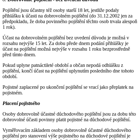
Pojištění jsou účastny též osoby starší 18 let, jestliže podaly
přihlášku k účasti na dobrovolném pojištění (do 31.12.2002 jen za
předpokladu, že doba povinného pojištění těchto osob trvala alespoň
1 rok).
Účast na dobrovolném pojištění bez uvedení důvodu je možná v
rozsahu nejvýše 15 let. Za dobu přede dnem podání přihlášky je
účast na pojištění možná nejvýše v rozsahu 1 roku bezprostředně
před tímto dnem.
Pokud uplyne patnáctileté období a občan nepodá odhlášku z
pojištění, končí účast na pojištění uplynutím posledního dne tohoto
období.
Pojistné zaplacené po ukončení pojištění se vrací jako přeplatek na
pojistném.
Placení pojistného
Osoby dobrovolně účastné důchodového pojištění jsou za dobu této
dobrovolné účasti povinny platit pojistné na důchodové pojištění.
Vyměřovacím základem osoby dobrovolně účastné důchodového
pojištění pro stanovení výše pojistného na důchodové pojištění je