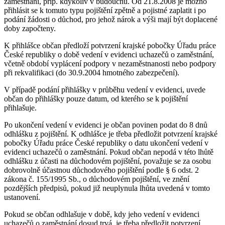
zaměstnání, příp. kdykoliv v budoucnu. Od 21.8.2008 je možno
přihlásit se k tomuto typu pojištění zpětně a pojistné zaplatit i po
podání žádosti o důchod, pro jehož nárok a výši mají být doplacené
doby započteny.
K přihlášce občan předloží potvrzení krajské pobočky Úřadu práce
České republiky o době vedení v evidenci uchazečů o zaměstnání,
včetně období vyplácení podpory v nezaměstnanosti nebo podpory
při rekvalifikaci (do 30.9.2004 hmotného zabezpečení).
V případě podání přihlášky v průběhu vedení v evidenci, uvede
občan do přihlášky pouze datum, od kterého se k pojištění
přihlašuje.
Po ukončení vedení v evidenci je občan povinen podat do 8 dnů
odhlášku z pojištění. K odhlášce je třeba předložit potvrzení krajské
pobočky Úřadu práce České republiky o datu ukončení vedení v
evidenci uchazečů o zaměstnání. Pokud občan nepodá v této lhůtě
odhlášku z účasti na důchodovém pojištění, považuje se za osobu
dobrovolně účastnou důchodového pojištění podle § 6 odst. 2
zákona č. 155/1995 Sb., o důchodovém pojištění, ve znění
pozdějších předpisů, pokud již neuplynula lhůta uvedená v tomto
ustanovení.
Pokud se občan odhlašuje v době, kdy jeho vedení v evidenci
uchazečů o zaměstnání dosud trvá, je třeba předložit potvrzení