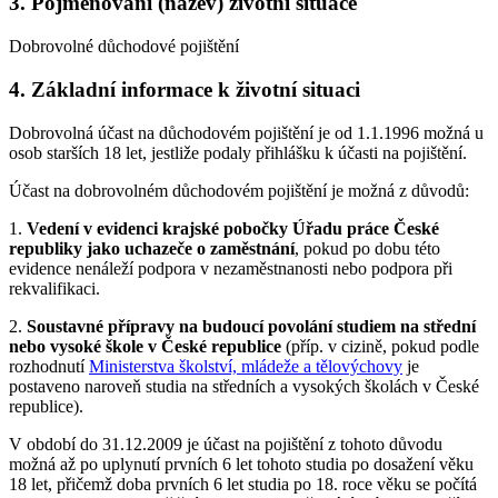
3. Pojmenování (název) životní situace
Dobrovolné důchodové pojištění
4. Základní informace k životní situaci
Dobrovolná účast na důchodovém pojištění je od 1.1.1996 možná u
osob starších 18 let, jestliže podaly přihlášku k účasti na pojištění.
Účast na dobrovolném důchodovém pojištění je možná z důvodů:
1.
Vedení v evidenci krajské pobočky Úřadu práce České
republiky jako uchazeče o zaměstnání
, pokud po dobu této
evidence nenáleží podpora v nezaměstnanosti nebo podpora při
rekvalifikaci.
2.
Soustavné přípravy na budoucí povolání studiem na střední
nebo vysoké škole v České republice
(příp. v cizině, pokud podle
rozhodnutí
Ministerstva školství, mládeže a tělovýchovy
je
postaveno naroveň studia na středních a vysokých školách v České
republice).
V období do 31.12.2009 je účast na pojištění z tohoto důvodu
možná až po uplynutí prvních 6 let tohoto studia po dosažení věku
18 let, přičemž doba prvních 6 let studia po 18. roce věku se počítá