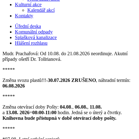
Kulturní akce
Kalendář akcí
Kontakty
Úřední deska
Komunální odpady
Splašková kanalizace
Hlášení rozhlasu
Mudr. Prachařová: Od 10.08. do 21.08.2026 neordinuje. Akutní
případy ošetří Dr. Tollrianová.
*****
Změna svozu plastů!!!-
30.07.2026 ZRUŠENO
, náhradní termín:
06.08.2026
*****
Změna otevírací doby Pošty:
04.08
.,
06.08.
,
11.08.
a
13.08. 2026
=
08:00-11:00
hodin. Jedná se o úterý a čtvrtky.
Knihovna bude přístupná v době otevírací doby pošty.
*****