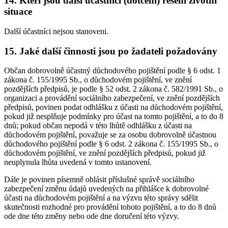
14. Kteří jsou další účastníci (dotčení) řešení životní
situace
Další účastníci nejsou stanoveni.
15. Jaké další činnosti jsou po žadateli požadovány
Občan dobrovolně účastný důchodového pojištění podle § 6 odst. 1
zákona č. 155/1995 Sb., o důchodovém pojištění, ve znění
pozdějších předpisů, je podle § 52 odst. 2 zákona č. 582/1991 Sb., o
organizaci a provádění sociálního zabezpečení, ve znění pozdějších
předpisů, povinen podat odhlášku z účasti na důchodovém pojištění,
pokud již nesplňuje podmínky pro účast na tomto pojištění, a to do 8
dnů; pokud občan nepodá v této lhůtě odhlášku z účasti na
důchodovém pojištění, považuje se za osobu dobrovolně účastnou
důchodového pojištění podle § 6 odst. 2 zákona č. 155/1995 Sb., o
důchodovém pojištění, ve znění pozdějších předpisů, pokud již
neuplynula lhůta uvedená v tomto ustanovení.
Dále je povinen písemně ohlásit příslušné správě sociálního
zabezpečení změnu údajů uvedených na přihlášce k dobrovolné
účasti na důchodovém pojištění a na výzvu této správy sdělit
skutečnosti rozhodné pro provádění tohoto pojištění, a to do 8 dnů
ode dne této změny nebo ode dne doručení této výzvy.