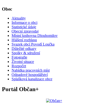
Obec
Aktuality
Informace o obci
Statistické údaje
Obecní zpravodaj
Místní knihovna Dlouhomilov
Hlášení rozhlasu
Svazek obcí Povodí Loučka
Důležité odkazy
Spolky & sdružení
Fotografie
Životní situace
Rozpočet
Nabídka pracovních míst
Odpadové hospodářství
Splašková kanalizace obce
Portál Občan+