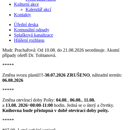
Kulturní akce
Kalendář akcí
Kontakty
Úřední deska
Komunální odpady
Splašková kanalizace
Hlášení rozhlasu
Mudr. Prachařová: Od 10.08. do 21.08.2026 neordinuje. Akutní
případy ošetří Dr. Tolrianová.
*****
Změna svozu plastů!!!-
30.07.2026 ZRUŠENO
, náhradní termín:
06.08.2026
*****
Změna otevírací doby Pošty:
04.08
.,
06.08.
,
11.08.
a
13.08. 2026
=
08:00-11:00
hodin. Jedná se o úterý a čtvrtky.
Knihovna bude přístupná v době otevírací doby pošty.
*****