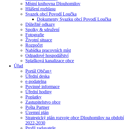
Místní knihovna Dlouhomilov
Hlášení rozhlasu
Svazek obcí Povodí Loučka
Dokumenty Svazku obcí Povodí Loučka
Důležité odkazy
Spolky & sdružení
Fotografie
Životní situace
Rozpočet
Nabídka pracovních míst
Odpadové hospodářství
Splašková kanalizace obce
Úřad
Portál Občan+
Úřední deska
e-podatelna
Povinné informace
Úřední hodiny
Poplatky
Zastupitelstvo obce
Pošta Partner
Územní plán
Strategický plán rozvoje obce Dlouhomilov na období
2022-2030
Profil zadavatele