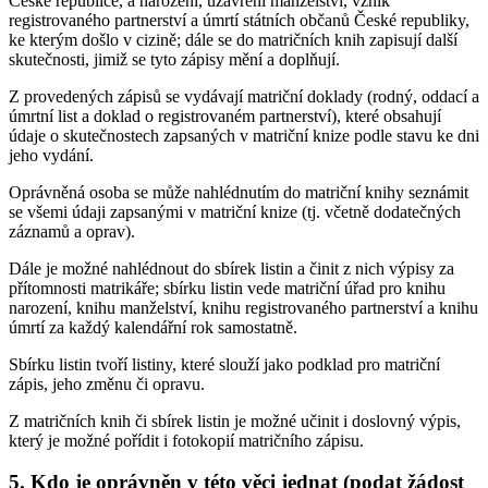
České republice, a narození, uzavření manželství, vznik
registrovaného partnerství a úmrtí státních občanů České republiky,
ke kterým došlo v cizině; dále se do matričních knih zapisují další
skutečnosti, jimiž se tyto zápisy mění a doplňují.
Z provedených zápisů se vydávají matriční doklady (rodný, oddací a
úmrtní list a doklad o registrovaném partnerství), které obsahují
údaje o skutečnostech zapsaných v matriční knize podle stavu ke dni
jeho vydání.
Oprávněná osoba se může nahlédnutím do matriční knihy seznámit
se všemi údaji zapsanými v matriční knize (tj. včetně dodatečných
záznamů a oprav).
Dále je možné nahlédnout do sbírek listin a činit z nich výpisy za
přítomnosti matrikáře; sbírku listin vede matriční úřad pro knihu
narození, knihu manželství, knihu registrovaného partnerství a knihu
úmrtí za každý kalendářní rok samostatně.
Sbírku listin tvoří listiny, které slouží jako podklad pro matriční
zápis, jeho změnu či opravu.
Z matričních knih či sbírek listin je možné učinit i doslovný výpis,
který je možné pořídit i fotokopií matričního zápisu.
5. Kdo je oprávněn v této věci jednat (podat žádost