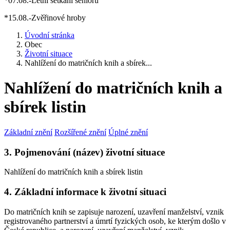
*07.08.-Letní setkání seniorů
*15.08.-Zvěřinové hroby
Úvodní stránka
Obec
Životní situace
Nahlížení do matričních knih a sbírek...
Nahlížení do matričních knih a
sbírek listin
Základní znění
Rozšířené znění
Úplné znění
3. Pojmenování (název) životní situace
Nahlížení do matričních knih a sbírek listin
4. Základní informace k životní situaci
Do matričních knih se zapisuje narození, uzavření manželství, vznik
registrovaného partnerství a úmrtí fyzických osob, ke kterým došlo v