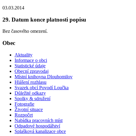
03.03.2014
29. Datum konce platnosti popisu
Bez časového omezení.
Obec
Aktuality
Informace o obci
Statistické údaje
Obecní zpravodaj
Místní knihovna Dlouhomilov
Hlášení rozhlasu
Svazek obcí Povodí Loučka
Důležité odkazy
Spolky & sdružení
Fotografie
Životní situace
Rozpočet
Nabídka pracovních míst
Odpadové hospodářství
Splašková kanalizace obce