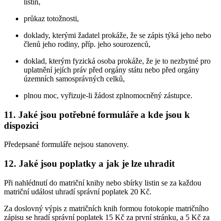
listin,
průkaz totožnosti,
doklady, kterými žadatel prokáže, že se zápis týká jeho nebo
členů jeho rodiny, příp. jeho sourozenců,
doklad, kterým fyzická osoba prokáže, že je to nezbytné pro
uplatnění jejích práv před orgány státu nebo před orgány
územních samosprávných celků,
plnou moc, vyřizuje-li žádost zplnomocněný zástupce.
11. Jaké jsou potřebné formuláře a kde jsou k
dispozici
Předepsané formuláře nejsou stanoveny.
12. Jaké jsou poplatky a jak je lze uhradit
Při nahlédnutí do matriční knihy nebo sbírky listin se za každou
matriční událost uhradí správní poplatek 20 Kč.
Za doslovný výpis z matričních knih formou fotokopie matričního
zápisu se hradí správní poplatek 15 Kč za první stránku, a 5 Kč za