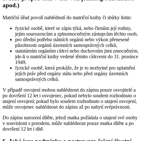
apod.)
Matriční úřad povolí nahlédnutí do matriční knihy či sbírky listin:
fyzické osobě, které se zápis týká, nebo členům její rodiny,
jejím sourozencům a zplnomocněným zástupcům těchto osob,
pro úřední potřebu státních orgánů nebo výkon přenesené
působnosti orgánů územních samosprávných celků,
statutárním orgánům církví nebo duchovním jimi zmocněným,
jde-li o matriční knihy vedené těmito církvemi do 31. prosince
1949,
fyzické osobě, která prokáže, že je to nezbytné pro uplatnění
jejích práv před orgány státu nebo před orgány územních
samosprávných celků.
V případě osvojení mohou nahlédnout do zápisu pouze osvojitelé a
po dovršení 12 let i osvojenec, pokud nebylo soudem rozhodnuto o
utajení osvojení; pokud bylo soudem rozhodnuto o utajení osvojení,
může osvojenec nahlédnout do zápisu až po nabytí svéprávnosti.
Do zápisu narození dítěte, jehož matka požádala o utajení své osoby
v souvislosti s porodem, může nahlédnout pouze matka dítěte a po
dovršení 12 let i dítě.