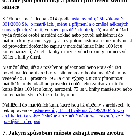
6. Jaké jsou podmínky a postup pro řešení životní
situace
S účinností od 1. ledna 2014 (podle
ustanovení § 25b zákona č.
301/2000 Sb., o matrikách, jménu a příjmení a o změně některých
souvisejících zákonů, ve znění pozdějších předpisů
) matriční úřad
vydá fyzické osobě matriční doklad nebo povolí nahlédnout do
matriční knihy a činit výpisy z ní v přítomnosti matrikáře, uplynula-li
od provedení dotčeného zápisu v matriční knize lhůta 100 let u
knihy narození, 75 let u knihy manželství nebo knihy partnerství a
30 let u knihy úmrtí.
Matriční úřad, úřad s rozšířenou působností nebo krajský úřad
povolí nahlédnout do sbírky listin nebo druhopisu matriční knihy
vedené do 31. prosince 1958 a činit výpisy z nich v přítomnosti
matrikáře, uplynula-li od provedení dotčeného zápisu v matriční
knize lhůta 100 let u knihy narození, 75 let u knihy manželství nebo
knihy partnerství a 30 let u knihy úmrtí.
Nahlížení do matričních knih, které jsou již uloženy v archivech, je
pak upraveno v
ustanovení § 34 - 41 zákona č. 499/2004 Sb., o
archivnictví a spisové službě a o změně některých zákonů, ve znění
pozdějších předpisů
.
7. Jakým způsobem můžete zahájit řešení životní