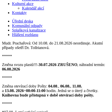
Kulturní akce
Kalendář akcí
Kontakty
Úřední deska
Komunální odpady
Splašková kanalizace
Hlášení rozhlasu
Mudr. Prachařová: Od 10.08. do 21.08.2026 neordinuje. Akutní
případy ošetří Dr. Tollrianová.
*****
Změna svozu plastů!!!-
30.07.2026 ZRUŠENO
, náhradní termín:
06.08.2026
*****
Změna otevírací doby Pošty:
04.08
.,
06.08.
,
11.08.
a
13.08. 2026
=
08:00-11:00
hodin. Jedná se o úterý a čtvrtky.
Knihovna bude přístupná v době otevírací doby pošty.
*****