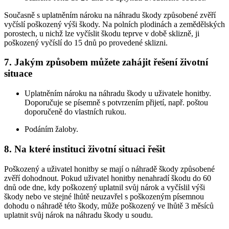
Současně s uplatněním nároku na náhradu škody způsobené zvěří
vyčíslí poškozený výši škody. Na polních plodinách a zemědělských
porostech, u nichž lze vyčíslit škodu teprve v době sklizně, ji
poškozený vyčíslí do 15 dnů po provedené sklizni.
7. Jakým způsobem můžete zahájit řešení životní
situace
Uplatněním nároku na náhradu škody u uživatele honitby.
Doporučuje se písemně s potvrzením přijetí, např. poštou
doporučeně do vlastních rukou.
Podáním žaloby.
8. Na které instituci životní situaci řešit
Poškozený a uživatel honitby se mají o náhradě škody způsobené
zvěří dohodnout. Pokud uživatel honitby nenahradí škodu do 60
dnů ode dne, kdy poškozený uplatnil svůj nárok a vyčíslil výši
škody nebo ve stejné lhůtě neuzavřel s poškozeným písemnou
dohodu o náhradě této škody, může poškozený ve lhůtě 3 měsíců
uplatnit svůj nárok na náhradu škody u soudu.