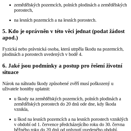
zemědělských pozemcích, polních plodinách a zemědělských
porostech,
na lesních pozemcích a na lesních porostech.
5. Kdo je oprávněn v této věci jednat (podat žádost
apod.)
Fyzická nebo právnická osoba, která utrpěla škodu na pozemcích,
plodinách a porostech uvedených v bodě 4.
6. Jaké jsou podmínky a postup pro řešení životní
situace
Nárok na náhradu škody způsobené zvěří musí poškozený u
uživatele honitby uplatnit:
u škody na zemědělských pozemcích, polních plodinách a
zemědělských porostech do 20 dnů ode dne, kdy škoda
vznikla,
u škod na lesních pozemcích a na lesních porostech vzniklých
v období od 1. července předcházejícího roku do 30. června
běžného roku do 20 dnů od uplynutí uvedeného období.