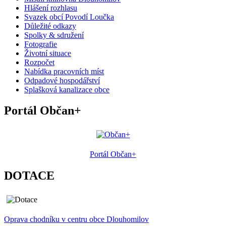
Hlášení rozhlasu
Svazek obcí Povodí Loučka
Důležité odkazy
Spolky & sdružení
Fotografie
Životní situace
Rozpočet
Nabídka pracovních míst
Odpadové hospodářství
Splašková kanalizace obce
Portál Občan+
Portál Občan+
DOTACE
Oprava chodníku v centru obce Dlouhomilov