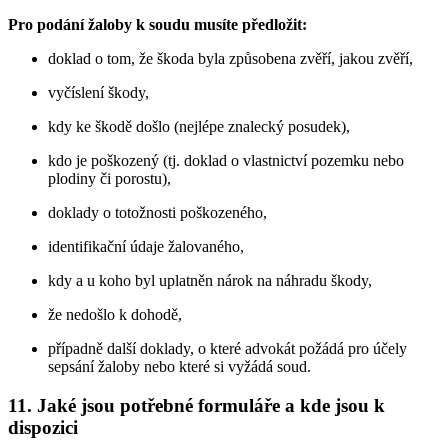
Pro podání žaloby k soudu musíte předložit:
doklad o tom, že škoda byla způsobena zvěří, jakou zvěří,
vyčíslení škody,
kdy ke škodě došlo (nejlépe znalecký posudek),
kdo je poškozený (tj. doklad o vlastnictví pozemku nebo
plodiny či porostu),
doklady o totožnosti poškozeného,
identifikační údaje žalovaného,
kdy a u koho byl uplatněn nárok na náhradu škody,
že nedošlo k dohodě,
případně další doklady, o které advokát požádá pro účely
sepsání žaloby nebo které si vyžádá soud.
11. Jaké jsou potřebné formuláře a kde jsou k
dispozici