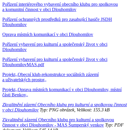
Pořízení interiérového vybavení obecního klubu pro spolkovou
a komunitní činnost v obci Dlouhomilov
Pořízení ochranných prostředků pro zasahující hasiče JSDH
Dlouhomilov
Oprava místních komunikací v obci Dlouhomilov
Pořízení vybavení pro kulturní a společenský život v obci
Dlouhomilov
Pořízení vybavení pro kulturní a společenský život v obci
DlouhomilovMAS.pdf
Projekt,,Obecní klub-rekonstrukce sociálních zázemí
a uživatelských prostor,,
Projekt,,Oprava místních komunikací v obci Dlouhomilov, místní
části Benkov,,
Zkvalitnění zázemí Obecního klubu pro kulturní a spolkovou činnost
v obci Dlouhomilov
Typ: PNG obrázek, Velikost: 155.3 kB
Zkvalitnění zázemí Obecního klubu pro kulturní a spolkovou
činnost v obci Dlouhomilov - MAS Šumperský venkov
Typ: PDF