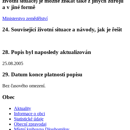
životní situace) je možné získat také z jiných zdrojů
a v jiné formě
Ministerstvo zemědělství
24. Související životní situace a návody, jak je řešit
28. Popis byl naposledy aktualizován
25.08.2005
29. Datum konce platnosti popisu
Bez časového omezení.
Obec
Aktuality
Informace o obci
Statistické údaje
Obecní zpravodaj
Místní knihovna Dlouhomilov