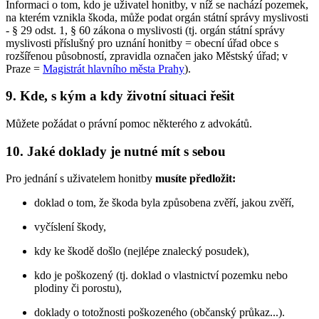
Informaci o tom, kdo je uživatel honitby, v níž se nachází pozemek,
na kterém vznikla škoda, může podat orgán státní správy myslivosti
- § 29 odst. 1, § 60 zákona o myslivosti (tj. orgán státní správy
myslivosti příslušný pro uznání honitby = obecní úřad obce s
rozšířenou působností, zpravidla označen jako Městský úřad; v
Praze =
Magistrát hlavního města Prahy
).
9. Kde, s kým a kdy životní situaci řešit
Můžete požádat o právní pomoc některého z advokátů.
10. Jaké doklady je nutné mít s sebou
Pro jednání s uživatelem honitby
musíte předložit:
doklad o tom, že škoda byla způsobena zvěří, jakou zvěří,
vyčíslení škody,
kdy ke škodě došlo (nejlépe znalecký posudek),
kdo je poškozený (tj. doklad o vlastnictví pozemku nebo
plodiny či porostu),
doklady o totožnosti poškozeného (občanský průkaz...).