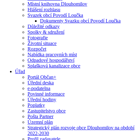
Místní knihovna Dlouhomilov
Hlášení rozhlasu
Svazek obcí Povodí Loučka
Dokumenty Svazku obcí Povodí Loučka
Důležité odkazy
Spolky & sdružení
Fotografie
Životní situace
Rozpočet
Nabídka pracovních míst
Odpadové hospodářství
Splašková kanalizace obce
Úřad
Portál Občan+
Úřední deska
e-podatelna
Povinné informace
Úřední hodiny
Poplatky
Zastupitelstvo obce
Pošta Partner
Územní plán
Strategický plán rozvoje obce Dlouhomilov na období
2022-2030
Profil zadavatele