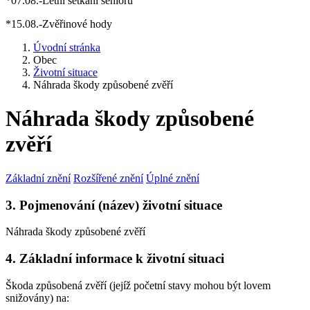
*07.08.-Letní setkání seniorů
*15.08.-Zvěřinové hody
Úvodní stránka
Obec
Životní situace
Náhrada škody způsobené zvěří
Náhrada škody způsobené
zvěří
Základní znění
Rozšířené znění
Úplné znění
3. Pojmenování (název) životní situace
Náhrada škody způsobené zvěří
4. Základní informace k životní situaci
Škoda způsobená zvěří (jejíž početní stavy mohou být lovem
snižovány) na: