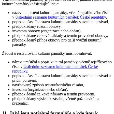
kulturní památky) následující údaje:
název a umístění kulturní památky, včetně rejstříkového čísla
v
Ústředním seznamu kulturních památek České republiky
,
popis současného stavu kulturní památky s uvedením závad,
předpokládaný rozsah obnovy,
investora obnovy (organizace nebo občan),
předpokládané celkové náklady a termín provedení obnovy,
předpokládaný přínos obnovy pro další využití kulturní
památky.
Žádost o restaurování kulturní památky musí obsahovat:
název, umístění a popis kulturní památky, včetně rejstříkového
čísla v
Ústředním seznamu kulturních památek České
republiky
,
popis současného stavu kulturní památky s uvedením závad a
příčin porušení,
navrhovaný způsob restaurátorského zásahu,
investora (organizace nebo občan),
předpokládané celkové náklady a termín provedení,
předpokládaný výsledek zásahu, včetně požadavků na
prezentaci.
11. Jaké jsou potřebné formuláře a kde jsou k