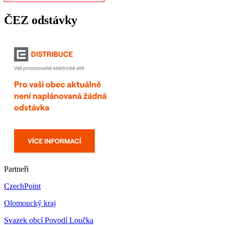
ČEZ odstávky
Partneři
CzechPoint
Olomoucký kraj
Svazek obcí Povodí Loučka