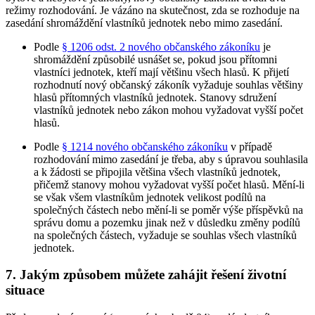
režimy rozhodování. Je vázáno na skutečnost, zda se rozhoduje na
zasedání shromáždění vlastníků jednotek nebo mimo zasedání.
Podle
§ 1206 odst. 2 nového občanského zákoníku
je
shromáždění způsobilé usnášet se, pokud jsou přítomni
vlastníci jednotek, kteří mají většinu všech hlasů. K přijetí
rozhodnutí nový občanský zákoník vyžaduje souhlas většiny
hlasů přítomných vlastníků jednotek. Stanovy sdružení
vlastníků jednotek nebo zákon mohou vyžadovat vyšší počet
hlasů.
Podle
§ 1214 nového občanského zákoníku
v případě
rozhodování mimo zasedání je třeba, aby s úpravou souhlasila
a k žádosti se připojila většina všech vlastníků jednotek,
přičemž stanovy mohou vyžadovat vyšší počet hlasů. Mění-li
se však všem vlastníkům jednotek velikost podílů na
společných částech nebo mění-li se poměr výše příspěvků na
správu domu a pozemku jinak než v důsledku změny podílů
na společných částech, vyžaduje se souhlas všech vlastníků
jednotek.
7. Jakým způsobem můžete zahájit řešení životní
situace