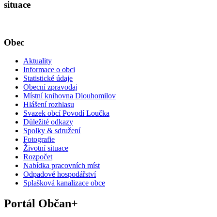
situace
Obec
Aktuality
Informace o obci
Statistické údaje
Obecní zpravodaj
Místní knihovna Dlouhomilov
Hlášení rozhlasu
Svazek obcí Povodí Loučka
Důležité odkazy
Spolky & sdružení
Fotografie
Životní situace
Rozpočet
Nabídka pracovních míst
Odpadové hospodářství
Splašková kanalizace obce
Portál Občan+