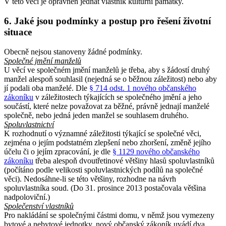
V této věci je oprávněn jednat vlastník kulturní památky.
6. Jaké jsou podmínky a postup pro řešení životní
situace
Obecně nejsou stanoveny žádné podmínky.
Společné jmění manželů
U věcí ve společném jmění manželů je třeba, aby s žádostí druhý
manžel alespoň souhlasil (nejedná se o běžnou záležitost) nebo aby
jí podali oba manželé. Dle
§ 714 odst. 1 nového občanského
zákoníku
v záležitostech týkajících se společného jmění a jeho
součástí, které nelze považovat za běžné, právně jednají manželé
společně, nebo jedná jeden manžel se souhlasem druhého.
Spoluvlastnictví
K rozhodnutí o významné záležitosti týkající se společné věci,
zejména o jejím podstatném zlepšení nebo zhoršení, změně jejího
účelu či o jejím zpracování, je dle
§ 1129 nového občanského
zákoníku
třeba alespoň dvoutřetinové většiny hlasů spoluvlastníků
(počítáno podle velikosti spoluvlastnických podílů na společné
věci). Nedosáhne-li se této většiny, rozhodne na návrh
spoluvlastníka soud. (Do 31. prosince 2013 postačovala většina
nadpoloviční.)
Společenství vlastníků
Pro nakládání se společnými částmi domu, v němž jsou vymezeny
bytové a nebytové jednotky, nový občanský zákoník uvádí dva