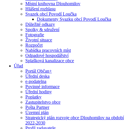
Místní knihovna Dlouhomilov
Hlášení rozhlasu
Svazek obcí Povodí Loučka
Dokumenty Svazku obcí Povodí Loučka
Důležité odkazy
Spolky & sdružení
Fotografie
Životní situace
Rozpočet
Nabídka pracovních míst
Odpadové hospodářství
Splašková kanalizace obce
Úřad
Portál Občan+
Úřední deska
e-podatelna
Povinné informace
Úřední hodiny
Poplatky
Zastupitelstvo obce
Pošta Partner
Územní plán
Strategický plán rozvoje obce Dlouhomilov na období
2022-2030
Profil zadavatele