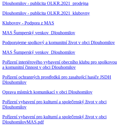
Dlouhomilov - publicita OLKR.2021_prodejna
Dlouhomilov - publicita OLKR.2021_klubovny
Klubovny - Podpora z MAS
MAS Šumperský venkov_Dlouhomilov
Podporujeme spolkový a komunitní život v obci Dlouhomilov
MAS Šumperský venkov_Dlouhomilov
Pořízení interiérového vybavení obecního klubu pro spolkovou
a komunitní činnost v obci Dlouhomilov
Pořízení ochranných prostředků pro zasahující hasiče JSDH
Dlouhomilov
Oprava místních komunikací v obci Dlouhomilov
Pořízení vybavení pro kulturní a společenský život v obci
Dlouhomilov
Pořízení vybavení pro kulturní a společenský život v obci
DlouhomilovMAS.pdf