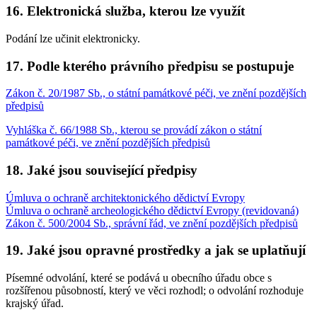
16. Elektronická služba, kterou lze využít
Podání lze učinit elektronicky.
17. Podle kterého právního předpisu se postupuje
Zákon č. 20/1987 Sb., o státní památkové péči, ve znění pozdějších
předpisů
Vyhláška č. 66/1988 Sb., kterou se provádí zákon o státní
památkové péči, ve znění pozdějších předpisů
18. Jaké jsou související předpisy
Úmluva o ochraně architektonického dědictví Evropy
Úmluva o ochraně archeologického dědictví Evropy (revidovaná)
Zákon č. 500/2004 Sb., správní řád, ve znění pozdějších předpisů
19. Jaké jsou opravné prostředky a jak se uplatňují
Písemné odvolání, které se podává u obecního úřadu obce s
rozšířenou působností, který ve věci rozhodl; o odvolání rozhoduje
krajský úřad.