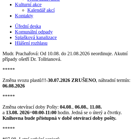
Kulturní akce
Kalendář akcí
Kontakty
Úřední deska
Komunální odpady
Splašková kanalizace
Hlášení rozhlasu
Mudr. Prachařová: Od 10.08. do 21.08.2026 neordinuje. Akutní
případy ošetří Dr. Tollrianová.
*****
Změna svozu plastů!!!-
30.07.2026 ZRUŠENO
, náhradní termín:
06.08.2026
*****
Změna otevírací doby Pošty:
04.08
.,
06.08.
,
11.08.
a
13.08. 2026
=
08:00-11:00
hodin. Jedná se o úterý a čtvrtky.
Knihovna bude přístupná v době otevírací doby pošty.
*****