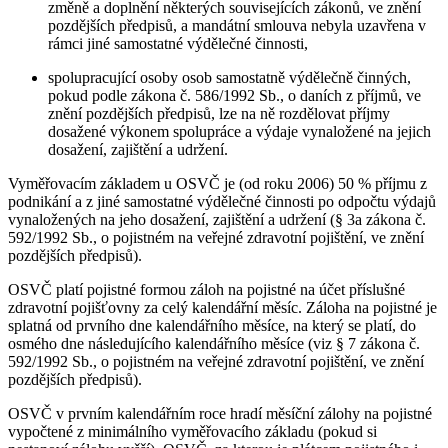
změně a doplnění některých souvisejících zákonů, ve znění
pozdějších předpisů, a mandátní smlouva nebyla uzavřena v
rámci jiné samostatné výdělečné činnosti,
spolupracující osoby osob samostatně výdělečně činných,
pokud podle zákona č. 586/1992 Sb., o daních z příjmů, ve
znění pozdějších předpisů, lze na ně rozdělovat příjmy
dosažené výkonem spolupráce a výdaje vynaložené na jejich
dosažení, zajištění a udržení.
Vyměřovacím základem u OSVČ je (od roku 2006) 50 % příjmu z
podnikání a z jiné samostatné výdělečné činnosti po odpočtu výdajů
vynaložených na jeho dosažení, zajištění a udržení (§ 3a zákona č.
592/1992 Sb., o pojistném na veřejné zdravotní pojištění, ve znění
pozdějších předpisů).
OSVČ platí pojistné formou záloh na pojistné na účet příslušné
zdravotní pojišťovny za celý kalendářní měsíc. Záloha na pojistné je
splatná od prvního dne kalendářního měsíce, na který se platí, do
osmého dne následujícího kalendářního měsíce (viz § 7 zákona č.
592/1992 Sb., o pojistném na veřejné zdravotní pojištění, ve znění
pozdějších předpisů).
OSVČ v prvním kalendářním roce hradí měsíční zálohy na pojistné
vypočtené z minimálního vyměřovacího základu (pokud si