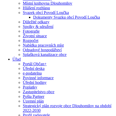
Místní knihovna Dlouhomilov
Hlášení rozhlasu
Svazek obcí Povodí Loučka
Dokumenty Svazku obcí Povodí Loučka
Důležité odkazy
Spolky & sdružení
Fotografie
Životní situace
Rozpočet
Nabídka pracovních míst
Odpadové hospodářství
Splašková kanalizace obce
Úřad
Portál Občan+
Úřední deska
e-podatelna
Povinné informace
Úřední hodiny
Poplatky
Zastupitelstvo obce
Pošta Partner
Územní plán
Strategický plán rozvoje obce Dlouhomilov na období
2022-2030
Profil zadavatele