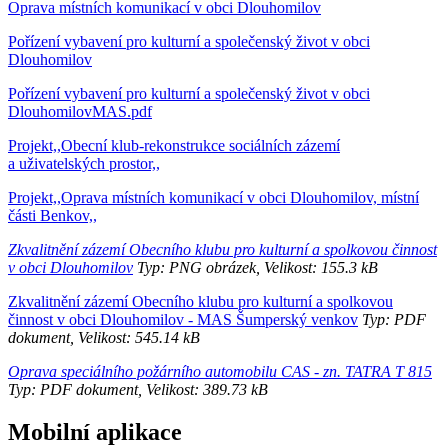
Oprava místních komunikací v obci Dlouhomilov
Pořízení vybavení pro kulturní a společenský život v obci
Dlouhomilov
Pořízení vybavení pro kulturní a společenský život v obci
DlouhomilovMAS.pdf
Projekt,,Obecní klub-rekonstrukce sociálních zázemí
a uživatelských prostor,,
Projekt,,Oprava místních komunikací v obci Dlouhomilov, místní
části Benkov,,
Zkvalitnění zázemí Obecního klubu pro kulturní a spolkovou činnost
v obci Dlouhomilov
Typ: PNG obrázek, Velikost: 155.3 kB
Zkvalitnění zázemí Obecního klubu pro kulturní a spolkovou
činnost v obci Dlouhomilov - MAS Šumperský venkov
Typ: PDF
dokument, Velikost: 545.14 kB
Oprava speciálního požárního automobilu CAS - zn. TATRA T 815
Typ: PDF dokument, Velikost: 389.73 kB
Mobilní aplikace