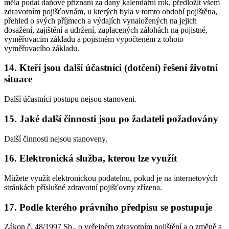
měla podat daňové přiznání za daný kalendářní rok, předložit všem
zdravotním pojišťovnám, u kterých byla v tomto období pojištěna,
přehled o svých příjmech a výdajích vynaložených na jejich
dosažení, zajištění a udržení, zaplacených zálohách na pojistné,
vyměřovacím základu a pojistném vypočteném z tohoto
vyměřovacího základu.
14. Kteří jsou další účastníci (dotčení) řešení životní
situace
Další účastníci postupu nejsou stanoveni.
15. Jaké další činnosti jsou po žadateli požadovány
Další činnosti nejsou stanoveny.
16. Elektronická služba, kterou lze využít
Můžete využít elektronickou podatelnu, pokud je na internetových
stránkách příslušné zdravotní pojišťovny zřízena.
17. Podle kterého právního předpisu se postupuje
Zákon č. 48/1997 Sb., o veřejném zdravotním pojištění a o změně a