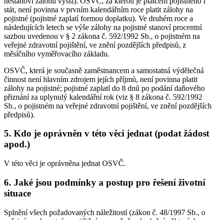
nestanoví zálohu vyšší). OSVČ, za kterou je plátcem pojistného i
stát, není povinna v prvním kalendářním roce platit zálohy na
pojistné (pojistné zaplatí formou doplatku). Ve druhém roce a
následujících letech se výše zálohy na pojistné stanoví procentní
sazbou uvedenou v § 2 zákona č. 592/1992 Sb., o pojistném na
veřejné zdravotní pojištění, ve znění pozdějších předpisů, z
měsíčního vyměřovacího základu.
OSVČ, která je současně zaměstnancem a samostatná výdělečná
činnost není hlavním zdrojem jejích příjmů, není povinna platit
zálohy na pojistné; pojistné zaplatí do 8 dnů po podání daňového
přiznání za uplynulý kalendářní rok (viz § 8 zákona č. 592/1992
Sb., o pojistném na veřejné zdravotní pojištění, ve znění pozdějších
předpisů).
5. Kdo je oprávněn v této věci jednat (podat žádost
apod.)
V této věci je oprávněna jednat OSVČ.
6. Jaké jsou podmínky a postup pro řešení životní
situace
Splnění všech požadovaných náležitostí (zákon č. 48/1997 Sb., o