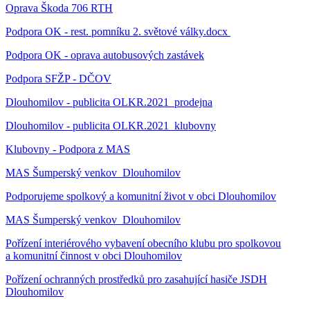
Oprava Škoda 706 RTH
Podpora OK - rest. pomníku 2. světové války.docx
Podpora OK - oprava autobusových zastávek
Podpora SFŽP - DČOV
Dlouhomilov - publicita OLKR.2021_prodejna
Dlouhomilov - publicita OLKR.2021_klubovny
Klubovny - Podpora z MAS
MAS Šumperský venkov_Dlouhomilov
Podporujeme spolkový a komunitní život v obci Dlouhomilov
MAS Šumperský venkov_Dlouhomilov
Pořízení interiérového vybavení obecního klubu pro spolkovou
a komunitní činnost v obci Dlouhomilov
Pořízení ochranných prostředků pro zasahující hasiče JSDH
Dlouhomilov