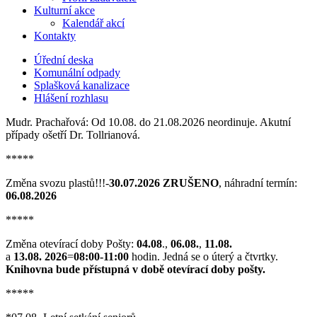
Kulturní akce
Kalendář akcí
Kontakty
Úřední deska
Komunální odpady
Splašková kanalizace
Hlášení rozhlasu
Mudr. Prachařová: Od 10.08. do 21.08.2026 neordinuje. Akutní
případy ošetří Dr. Tollrianová.
*****
Změna svozu plastů!!!-
30.07.2026 ZRUŠENO
, náhradní termín:
06.08.2026
*****
Změna otevírací doby Pošty:
04.08
.,
06.08.
,
11.08.
a
13.08. 2026
=
08:00-11:00
hodin. Jedná se o úterý a čtvrtky.
Knihovna bude přístupná v době otevírací doby pošty.
*****