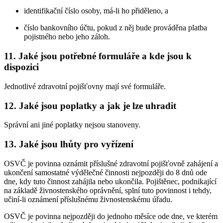
identifikační číslo osoby, má-li ho přiděleno, a
číslo bankovního účtu, pokud z něj bude prováděna platba
pojistného nebo jeho záloh.
11. Jaké jsou potřebné formuláře a kde jsou k
dispozici
Jednotlivé zdravotní pojišťovny mají své formuláře.
12. Jaké jsou poplatky a jak je lze uhradit
Správní ani jiné poplatky nejsou stanoveny.
13. Jaké jsou lhůty pro vyřízení
OSVČ je povinna oznámit příslušné zdravotní pojišťovně zahájení a
ukončení samostatné výdělečné činnosti nejpozději do 8 dnů ode
dne, kdy tuto činnost zahájila nebo ukončila. Pojištěnec, podnikající
na základě živnostenského oprávnění, splní tuto povinnost i tehdy,
učiní-li oznámení příslušnému živnostenskému úřadu.
OSVČ je povinna nejpozději do jednoho měsíce ode dne, ve kterém