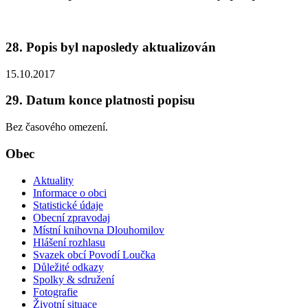
28. Popis byl naposledy aktualizován
15.10.2017
29. Datum konce platnosti popisu
Bez časového omezení.
Obec
Aktuality
Informace o obci
Statistické údaje
Obecní zpravodaj
Místní knihovna Dlouhomilov
Hlášení rozhlasu
Svazek obcí Povodí Loučka
Důležité odkazy
Spolky & sdružení
Fotografie
Životní situace