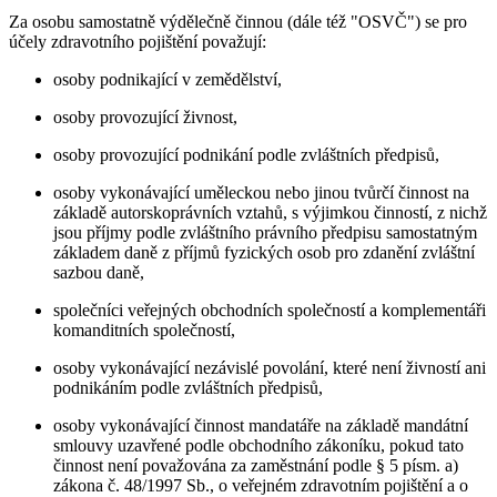
Za osobu samostatně výdělečně činnou (dále též "OSVČ") se pro
účely zdravotního pojištění považují:
osoby podnikající v zemědělství,
osoby provozující živnost,
osoby provozující podnikání podle zvláštních předpisů,
osoby vykonávající uměleckou nebo jinou tvůrčí činnost na
základě autorskoprávních vztahů, s výjimkou činností, z nichž
jsou příjmy podle zvláštního právního předpisu samostatným
základem daně z příjmů fyzických osob pro zdanění zvláštní
sazbou daně,
společníci veřejných obchodních společností a komplementáři
komanditních společností,
osoby vykonávající nezávislé povolání, které není živností ani
podnikáním podle zvláštních předpisů,
osoby vykonávající činnost mandatáře na základě mandátní
smlouvy uzavřené podle obchodního zákoníku, pokud tato
činnost není považována za zaměstnání podle § 5 písm. a)
zákona č. 48/1997 Sb., o veřejném zdravotním pojištění a o