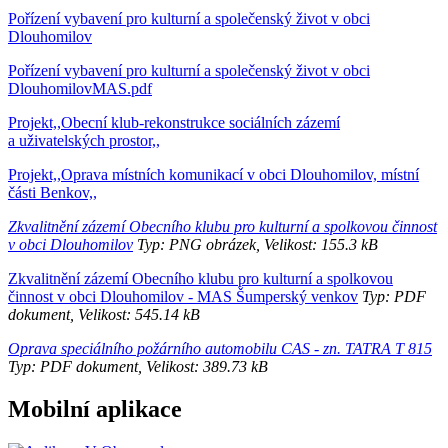
Pořízení vybavení pro kulturní a společenský život v obci
Dlouhomilov
Pořízení vybavení pro kulturní a společenský život v obci
DlouhomilovMAS.pdf
Projekt,,Obecní klub-rekonstrukce sociálních zázemí
a uživatelských prostor,,
Projekt,,Oprava místních komunikací v obci Dlouhomilov, místní
části Benkov,,
Zkvalitnění zázemí Obecního klubu pro kulturní a spolkovou činnost
v obci Dlouhomilov
Typ: PNG obrázek, Velikost: 155.3 kB
Zkvalitnění zázemí Obecního klubu pro kulturní a spolkovou
činnost v obci Dlouhomilov - MAS Šumperský venkov
Typ: PDF
dokument, Velikost: 545.14 kB
Oprava speciálního požárního automobilu CAS - zn. TATRA T 815
Typ: PDF dokument, Velikost: 389.73 kB
Mobilní aplikace