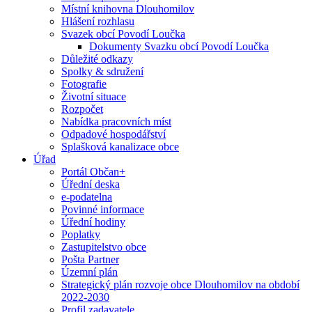
Místní knihovna Dlouhomilov
Hlášení rozhlasu
Svazek obcí Povodí Loučka
Dokumenty Svazku obcí Povodí Loučka
Důležité odkazy
Spolky & sdružení
Fotografie
Životní situace
Rozpočet
Nabídka pracovních míst
Odpadové hospodářství
Splašková kanalizace obce
Úřad
Portál Občan+
Úřední deska
e-podatelna
Povinné informace
Úřední hodiny
Poplatky
Zastupitelstvo obce
Pošta Partner
Územní plán
Strategický plán rozvoje obce Dlouhomilov na období
2022-2030
Profil zadavatele