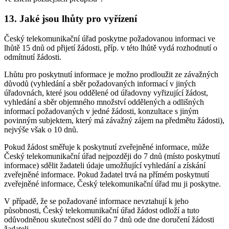
13. Jaké jsou lhůty pro vyřízení
Český telekomunikační úřad poskytne požadovanou informaci ve
lhůtě 15 dnů od přijetí žádosti, příp. v této lhůtě vydá rozhodnutí o
odmítnutí žádosti.
Lhůtu pro poskytnutí informace je možno prodloužit ze závažných
důvodů (vyhledání a sběr požadovaných informací v jiných
úřadovnách, které jsou oddělené od úřadovny vyřizující žádost,
vyhledání a sběr objemného množství oddělených a odlišných
informací požadovaných v jedné žádosti, konzultace s jiným
povinným subjektem, který má závažný zájem na předmětu žádosti),
nejvýše však o 10 dnů.
Pokud žádost směřuje k poskytnutí zveřejněné informace, může
Český telekomunikační úřad nejpozději do 7 dnů (místo poskytnutí
informace) sdělit žadateli údaje umožňující vyhledání a získání
zveřejněné informace. Pokud žadatel trvá na přímém poskytnutí
zveřejněné informace, Český telekomunikační úřad mu ji poskytne.
V případě, že se požadované informace nevztahují k jeho
působnosti, Český telekomunikační úřad žádost odloží a tuto
odůvodněnou skutečnost sdělí do 7 dnů ode dne doručení žádosti
žadateli.