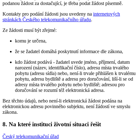
podanou žádost za dostačující, je třeba podat žádost písemně.
Kontakty pro podání žádosti jsou uvedeny na
internetových
stránkách Českého telekomunikačního úřadu
.
Ze žádosti musí být zřejmé:
komu je určena,
že se žadatel domáhá poskytnutí informace dle zákona,
kdo žádost podává - žadatel uvede jméno, příjmení, datum
narození (název, identifikační číslo), adresu místa trvalého
pobytu (adresu sídla) nebo, není-li trvale přihlášen k trvalému
pobytu, adresu bydliště a adresu pro doručování, liší-li se od
adresy místa trvalého pobytu nebo bydliště; adresou pro
doručování se rozumí též elektronická adresa.
Bez těchto údajů, nebo není-li elektronická žádost podána na
elektronickou adresu povinného subjektu, není žádostí ve smyslu
zákona.
8. Na které instituci životní situaci řešit
Český telekomunikační úřad