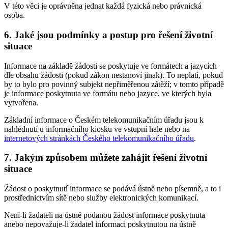
V této věci je oprávněna jednat každá fyzická nebo právnická
osoba.
6. Jaké jsou podmínky a postup pro řešení životní
situace
Informace na základě žádosti se poskytuje ve formátech a jazycích
dle obsahu žádosti (pokud zákon nestanoví jinak). To neplatí, pokud
by to bylo pro povinný subjekt nepřiměřenou zátěží; v tomto případě
je informace poskytnuta ve formátu nebo jazyce, ve kterých byla
vytvořena.
Základní informace o Českém telekomunikačním úřadu jsou k
nahlédnutí u informačního kiosku ve vstupní hale nebo na
internetových stránkách Českého telekomunikačního úřadu
.
7. Jakým způsobem můžete zahájit řešení životní
situace
Žádost o poskytnutí informace se podává ústně nebo písemně, a to i
prostřednictvím sítě nebo služby elektronických komunikací.
Není-li žadateli na ústně podanou žádost informace poskytnuta
anebo nepovažuje-li žadatel informaci poskytnutou na ústně