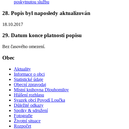
poskytnutou službu
28. Popis byl naposledy aktualizován
18.10.2017
29. Datum konce platnosti popisu
Bez časového omezení.
Obec
Aktuality
Informace o obci
Statistické údaje
Obecní zpravodaj
Místní knihovna Dlouhomilov
Hlášení rozhlasu
Svazek obcí Povodí Loučka
Důležité odkazy
Spolky & sdružení
Fotografie
Životní situace
Rozpočet