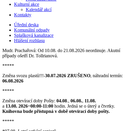
Kulturní akce
Kalendář akcí
Kontakty
Úřední deska
Komunální odpady
Splašková kanalizace
Hlášení rozhlasu
Mudr. Prachařová: Od 10.08. do 21.08.2026 neordinuje. Akutní
případy ošetří Dr. Tollrianová.
*****
Změna svozu plastů!!!-
30.07.2026 ZRUŠENO
, náhradní termín:
06.08.2026
*****
Změna otevírací doby Pošty:
04.08
.,
06.08.
,
11.08.
a
13.08. 2026
=
08:00-11:00
hodin. Jedná se o úterý a čtvrtky.
Knihovna bude přístupná v době otevírací doby pošty.
*****