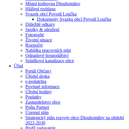
Místní knihovna Dlouhomilov
Hlášení rozhlasu
Svazek obcí Povodí Loučka
Dokumenty Svazku obcí Povodí Loučka
Důležité odkazy
Spolky & sdružení
Fotografie
Životní situace
Rozpočet
Nabídka pracovních míst
Odpadové hospodářství
Splašková kanalizace obce
Úřad
Portál Občan+
Úřední deska
e-podatelna
Povinné informace
Úřední hodiny
Poplatky
Zastupitelstvo obce
Pošta Partner
Územní plán
Strategický plán rozvoje obce Dlouhomilov na období
2022-2030
Profil zadavatele