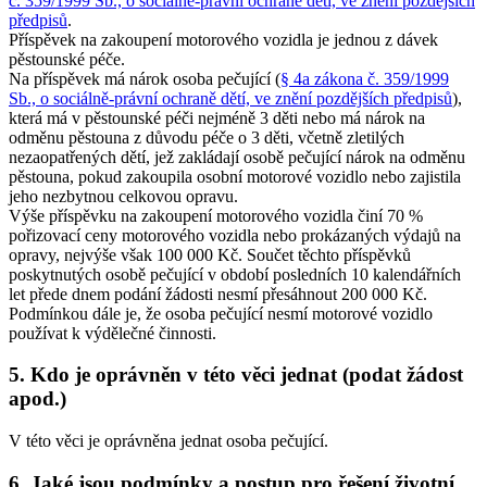
č. 359/1999 Sb., o sociálně-právní ochraně dětí, ve znění pozdějších
předpisů
.
Příspěvek na zakoupení motorového vozidla je jednou z dávek
pěstounské péče.
Na příspěvek má nárok osoba pečující (
§ 4a zákona č. 359/1999
Sb., o sociálně-právní ochraně dětí, ve znění pozdějších předpisů
),
která má v pěstounské péči nejméně 3 děti nebo má nárok na
odměnu pěstouna z důvodu péče o 3 děti, včetně zletilých
nezaopatřených dětí, jež zakládají osobě pečující nárok na odměnu
pěstouna, pokud zakoupila osobní motorové vozidlo nebo zajistila
jeho nezbytnou celkovou opravu.
Výše příspěvku na zakoupení motorového vozidla činí 70 %
pořizovací ceny motorového vozidla nebo prokázaných výdajů na
opravy, nejvýše však 100 000 Kč. Součet těchto příspěvků
poskytnutých osobě pečující v období posledních 10 kalendářních
let přede dnem podání žádosti nesmí přesáhnout 200 000 Kč.
Podmínkou dále je, že osoba pečující nesmí motorové vozidlo
používat k výdělečné činnosti.
5. Kdo je oprávněn v této věci jednat (podat žádost
apod.)
V této věci je oprávněna jednat osoba pečující.
6. Jaké jsou podmínky a postup pro řešení životní