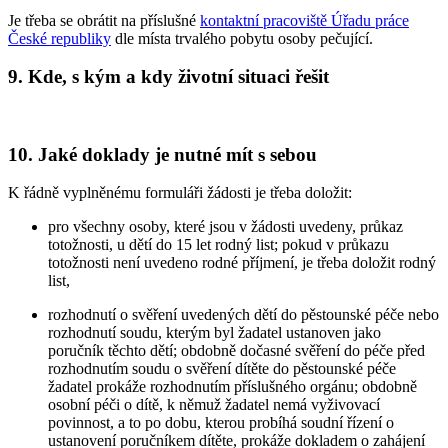
Je třeba se obrátit na příslušné
kontaktní pracoviště Úřadu práce
České republiky
dle místa trvalého pobytu osoby pečující.
9. Kde, s kým a kdy životní situaci řešit
10. Jaké doklady je nutné mít s sebou
K řádně vyplněnému formuláři žádosti je třeba doložit:
pro všechny osoby, které jsou v žádosti uvedeny, průkaz
totožnosti, u dětí do 15 let rodný list; pokud v průkazu
totožnosti není uvedeno rodné příjmení, je třeba doložit rodný
list,
rozhodnutí o svěření uvedených dětí do pěstounské péče nebo
rozhodnutí soudu, kterým byl žadatel ustanoven jako
poručník těchto dětí; obdobně dočasné svěření do péče před
rozhodnutím soudu o svěření dítěte do pěstounské péče
žadatel prokáže rozhodnutím příslušného orgánu; obdobně
osobní péči o dítě, k němuž žadatel nemá vyživovací
povinnost, a to po dobu, kterou probíhá soudní řízení o
ustanovení poručníkem dítěte, prokáže dokladem o zahájení