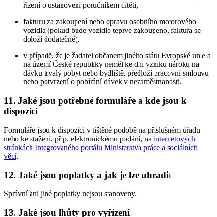
řízení o ustanovení poručníkem dítěti,
fakturu za zakoupení nebo opravu osobního motorového
vozidla (pokud bude vozidlo teprve zakoupeno, faktura se
doloží dodatečně),
v případě, že je žadatel občanem jiného státu Evropské unie a
na území České republiky neměl ke dni vzniku nároku na
dávku trvalý pobyt nebo bydliště, předloží pracovní smlouvu
nebo potvrzení o pobírání dávek v nezaměstnanosti.
11. Jaké jsou potřebné formuláře a kde jsou k
dispozici
Formuláře jsou k dispozici v tištěné podobě na příslušném úřadu
nebo ke stažení, příp. elektronickému podání, na
internetových
stránkách Integrovaného portálu Ministerstva práce a sociálních
věcí
.
12. Jaké jsou poplatky a jak je lze uhradit
Správní ani jiné poplatky nejsou stanoveny.
13. Jaké jsou lhůty pro vyřízení