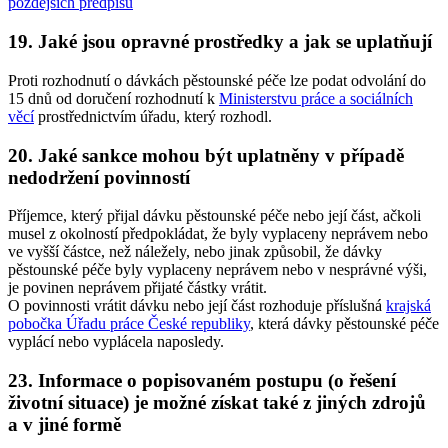
pozdějších předpisů
19. Jaké jsou opravné prostředky a jak se uplatňují
Proti rozhodnutí o dávkách pěstounské péče lze podat odvolání do
15 dnů od doručení rozhodnutí k
Ministerstvu práce a sociálních
věcí
prostřednictvím úřadu, který rozhodl.
20. Jaké sankce mohou být uplatněny v případě
nedodržení povinností
Příjemce, který přijal dávku pěstounské péče nebo její část, ačkoli
musel z okolností předpokládat, že byly vyplaceny neprávem nebo
ve vyšší částce, než náležely, nebo jinak způsobil, že dávky
pěstounské péče byly vyplaceny neprávem nebo v nesprávné výši,
je povinen neprávem přijaté částky vrátit.
O povinnosti vrátit dávku nebo její část rozhoduje příslušná
krajská
pobočka Úřadu práce České republiky
, která dávky pěstounské péče
vyplácí nebo vyplácela naposledy.
23. Informace o popisovaném postupu (o řešení
životní situace) je možné získat také z jiných zdrojů
a v jiné formě