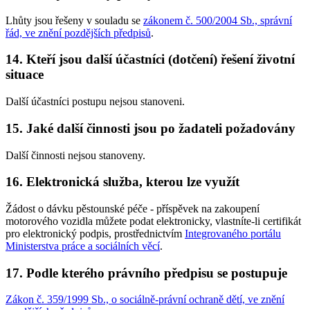
Lhůty jsou řešeny v souladu se
zákonem č. 500/2004 Sb., správní
řád, ve znění pozdějších předpisů
.
14. Kteří jsou další účastníci (dotčení) řešení životní
situace
Další účastníci postupu nejsou stanoveni.
15. Jaké další činnosti jsou po žadateli požadovány
Další činnosti nejsou stanoveny.
16. Elektronická služba, kterou lze využít
Žádost o dávku pěstounské péče - příspěvek na zakoupení
motorového vozidla můžete podat elektronicky, vlastníte-li certifikát
pro elektronický podpis, prostřednictvím
Integrovaného portálu
Ministerstva práce a sociálních věcí
.
17. Podle kterého právního předpisu se postupuje
Zákon č. 359/1999 Sb., o sociálně-právní ochraně dětí, ve znění