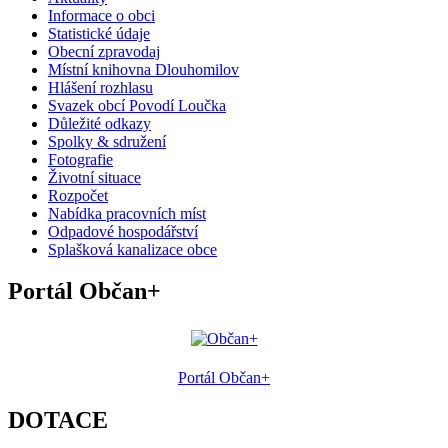
Informace o obci
Statistické údaje
Obecní zpravodaj
Místní knihovna Dlouhomilov
Hlášení rozhlasu
Svazek obcí Povodí Loučka
Důležité odkazy
Spolky & sdružení
Fotografie
Životní situace
Rozpočet
Nabídka pracovních míst
Odpadové hospodářství
Splašková kanalizace obce
Portál Občan+
Portál Občan+
DOTACE