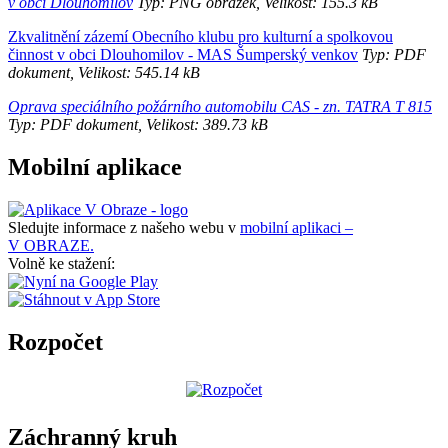
v obci Dlouhomilov
Typ: PNG obrázek, Velikost: 155.3 kB
Zkvalitnění zázemí Obecního klubu pro kulturní a spolkovou
činnost v obci Dlouhomilov - MAS Šumperský venkov
Typ: PDF
dokument, Velikost: 545.14 kB
Oprava speciálního požárního automobilu CAS - zn. TATRA T 815
Typ: PDF dokument, Velikost: 389.73 kB
Mobilní aplikace
Sledujte informace z našeho webu v
mobilní aplikaci –
V OBRAZE.
Volně ke stažení:
Rozpočet
Záchranný kruh