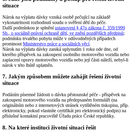
situace
Nárok na výplatu dávky vzniká osobě pečující na základě
vykonatelnosti rozhodnutí soudu o svěření dětí do péče.
Další podmínkou je splnění
ustanovení § 47o zákona č. 359/1999
Sb., o sociálně-právní ochraně dětí, ve znění pozdějších předpisů
;
podmínku trvalého pobytu může v odůvodněných případech
prominout
Ministerstvo práce a sociálních věcí
.
Nárok na výplatu dávky zaniká uplynutím 1 roku ode dne, od
kterého příspěvek na zakoupení osobního motorového vozidla nebo
zaplacení opravy motorového vozidla nebo její části náleží, nebyl-li
nárok v této lhůtě uplatněn.
7. Jakým způsobem můžete zahájit řešení životní
situace
Podáním písemné žádosti o dávku pěstounské péče - příspěvek na
zakoupení motorového vozidla na předepsaném formuláři (na
originálním nebo z internetových stránek vytištěném tiskopisu, příp.
elektronicky, pokud vlastníte certifikát pro elektronický podpis) na
příslušné kontaktní pracoviště Úřadu práce České republiky.
8. Na které instituci životní situaci řešit