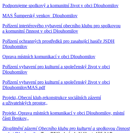
Podporujeme spolkový a komunitní život v obci Dlouhomilov
MAS Šumperský venkov_Dlouhomilov
Pořízení interiérového vybavení obecního klubu pro spolkovou
a komunitní činnost v obci Dlouhomilov
Pořízení ochranných prostředků pro zasahující hasiče JSDH
Dlouhomilov
Oprava místních komunikací v obci Dlouhomilov
Pořízení vybavení pro kulturní a společenský život v obci
Dlouhomilov
Pořízení vybavení pro kulturní a společenský život v obci
DlouhomilovMAS.pdf
Projekt,,Obecní klub-rekonstrukce sociálních zázemí
a uživatelských prostor,,
Projekt,,Oprava místních komunikací v obci Dlouhomilov, místní
části Benkov,,
Zkvalitnění zázemí Obecního klubu pro kulturní a spolkovou činnost