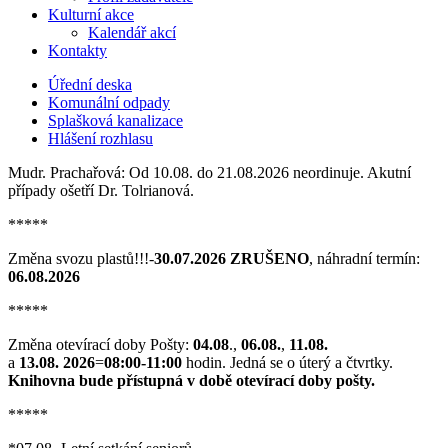
Kulturní akce
Kalendář akcí
Kontakty
Úřední deska
Komunální odpady
Splašková kanalizace
Hlášení rozhlasu
Mudr. Prachařová: Od 10.08. do 21.08.2026 neordinuje. Akutní
případy ošetří Dr. Tolrianová.
*****
Změna svozu plastů!!!-
30.07.2026 ZRUŠENO
, náhradní termín:
06.08.2026
*****
Změna otevírací doby Pošty:
04.08
.,
06.08.
,
11.08.
a
13.08. 2026
=
08:00-11:00
hodin. Jedná se o úterý a čtvrtky.
Knihovna bude přístupná v době otevírací doby pošty.
*****