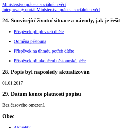
Ministerstvo práce a sociálních věcí
Integrovaný portál Ministerstva práce a sociálních věcí
24. Související životní situace a návody, jak je řešit
Příspěvek při převzetí dítěte
Odměna pěstouna
Příspěvek na úhradu potřeb dítěte
Příspěvek při ukončení pěstounské péče
28. Popis byl naposledy aktualizován
01.01.2017
29. Datum konce platnosti popisu
Bez časového omezení.
Obec
Aktuality