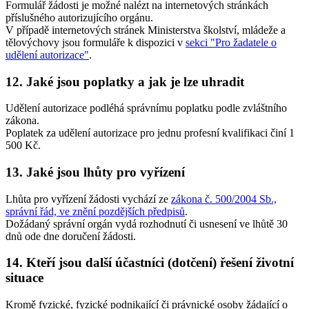
Formulář žádosti je možné nalézt na internetových stránkách
příslušného autorizujícího orgánu.
V případě internetových stránek Ministerstva školství, mládeže a
tělovýchovy jsou formuláře k dispozici v
sekci "Pro žadatele o
udělení autorizace"
.
12. Jaké jsou poplatky a jak je lze uhradit
Udělení autorizace podléhá správnímu poplatku podle zvláštního
zákona.
Poplatek za udělení autorizace pro jednu profesní kvalifikaci činí 1
500 Kč.
13. Jaké jsou lhůty pro vyřízení
Lhůta pro vyřízení žádosti vychází ze
zákona č. 500/2004 Sb.,
správní řád, ve znění pozdějších předpisů
.
Dožádaný správní orgán vydá rozhodnutí či usnesení ve lhůtě 30
dnů ode dne doručení žádosti.
14. Kteří jsou další účastníci (dotčení) řešení životní
situace
Kromě fyzické, fyzické podnikající či právnické osoby žádající o