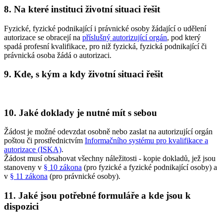
8. Na které instituci životní situaci řešit
Fyzické, fyzické podnikající i právnické osoby žádající o udělení
autorizace se obracejí na
příslušný autorizující orgán
, pod který
spadá profesní kvalifikace, pro niž fyzická, fyzická podnikající či
právnická osoba žádá o autorizaci.
9. Kde, s kým a kdy životní situaci řešit
10. Jaké doklady je nutné mít s sebou
Žádost je možné odevzdat osobně nebo zaslat na autorizující orgán
poštou či prostřednictvím
Informačního systému pro kvalifikace a
autorizace (ISKA)
.
Žádost musí obsahovat všechny náležitosti - kopie dokladů, jež jsou
stanoveny v
§ 10 zákona
(pro fyzické a fyzické podnikající osoby) a
v
§ 11 zákona
(pro právnické osoby).
11. Jaké jsou potřebné formuláře a kde jsou k
dispozici