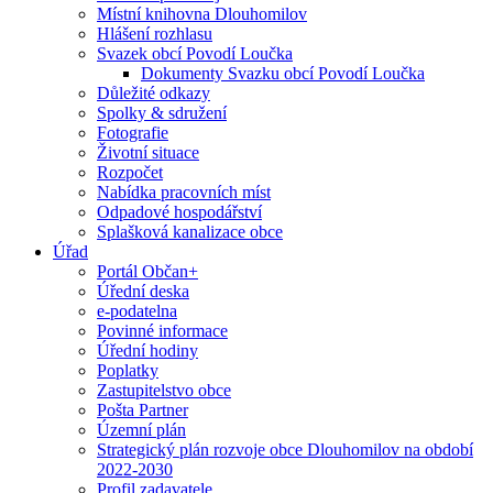
Místní knihovna Dlouhomilov
Hlášení rozhlasu
Svazek obcí Povodí Loučka
Dokumenty Svazku obcí Povodí Loučka
Důležité odkazy
Spolky & sdružení
Fotografie
Životní situace
Rozpočet
Nabídka pracovních míst
Odpadové hospodářství
Splašková kanalizace obce
Úřad
Portál Občan+
Úřední deska
e-podatelna
Povinné informace
Úřední hodiny
Poplatky
Zastupitelstvo obce
Pošta Partner
Územní plán
Strategický plán rozvoje obce Dlouhomilov na období
2022-2030
Profil zadavatele