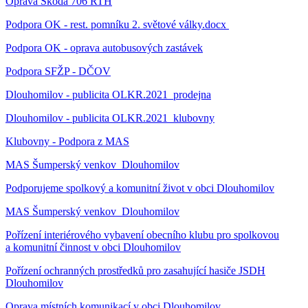
Oprava Škoda 706 RTH
Podpora OK - rest. pomníku 2. světové války.docx
Podpora OK - oprava autobusových zastávek
Podpora SFŽP - DČOV
Dlouhomilov - publicita OLKR.2021_prodejna
Dlouhomilov - publicita OLKR.2021_klubovny
Klubovny - Podpora z MAS
MAS Šumperský venkov_Dlouhomilov
Podporujeme spolkový a komunitní život v obci Dlouhomilov
MAS Šumperský venkov_Dlouhomilov
Pořízení interiérového vybavení obecního klubu pro spolkovou
a komunitní činnost v obci Dlouhomilov
Pořízení ochranných prostředků pro zasahující hasiče JSDH
Dlouhomilov
Oprava místních komunikací v obci Dlouhomilov