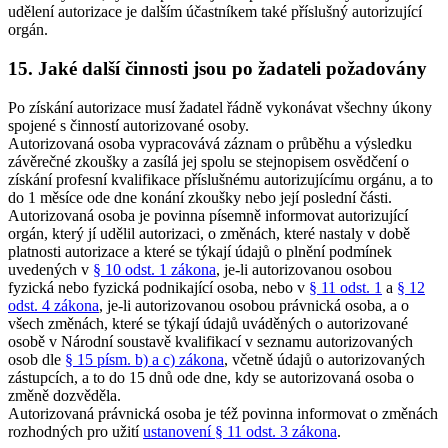
udělení autorizace je dalším účastníkem také příslušný autorizující
orgán.
15. Jaké další činnosti jsou po žadateli požadovány
Po získání autorizace musí žadatel řádně vykonávat všechny úkony
spojené s činností autorizované osoby.
Autorizovaná osoba vypracovává záznam o průběhu a výsledku
závěrečné zkoušky a zasílá jej spolu se stejnopisem osvědčení o
získání profesní kvalifikace příslušnému autorizujícímu orgánu, a to
do 1 měsíce ode dne konání zkoušky nebo její poslední části.
Autorizovaná osoba je povinna písemně informovat autorizující
orgán, který jí udělil autorizaci, o změnách, které nastaly v době
platnosti autorizace a které se týkají údajů o plnění podmínek
uvedených v
§ 10 odst. 1 zákona
, je-li autorizovanou osobou
fyzická nebo fyzická podnikající osoba, nebo v
§ 11 odst. 1
a
§ 12
odst. 4 zákona
, je-li autorizovanou osobou právnická osoba, a o
všech změnách, které se týkají údajů uváděných o autorizované
osobě v Národní soustavě kvalifikací v seznamu autorizovaných
osob dle
§ 15 písm. b) a c) zákona
, včetně údajů o autorizovaných
zástupcích, a to do 15 dnů ode dne, kdy se autorizovaná osoba o
změně dozvěděla.
Autorizovaná právnická osoba je též povinna informovat o změnách
rozhodných pro užití
ustanovení § 11 odst. 3 zákona
.