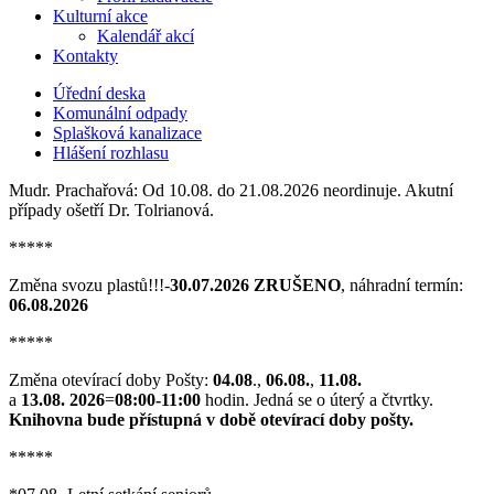
Kulturní akce
Kalendář akcí
Kontakty
Úřední deska
Komunální odpady
Splašková kanalizace
Hlášení rozhlasu
Mudr. Prachařová: Od 10.08. do 21.08.2026 neordinuje. Akutní
případy ošetří Dr. Tolrianová.
*****
Změna svozu plastů!!!-
30.07.2026 ZRUŠENO
, náhradní termín:
06.08.2026
*****
Změna otevírací doby Pošty:
04.08
.,
06.08.
,
11.08.
a
13.08. 2026
=
08:00-11:00
hodin. Jedná se o úterý a čtvrtky.
Knihovna bude přístupná v době otevírací doby pošty.
*****