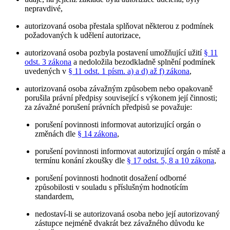
nepravdivé,
autorizovaná osoba přestala splňovat některou z podmínek
požadovaných k udělení autorizace,
autorizovaná osoba pozbyla postavení umožňující užití
§ 11
odst. 3 zákona
a nedoložila bezodkladně splnění podmínek
uvedených v
§ 11 odst. 1 písm. a) a d) až f) zákona
,
autorizovaná osoba závažným způsobem nebo opakovaně
porušila právní předpisy související s výkonem její činnosti;
za závažné porušení právních předpisů se považuje:
porušení povinnosti informovat autorizující orgán o
změnách dle
§ 14 zákona
,
porušení povinnosti informovat autorizující orgán o místě a
termínu konání zkoušky dle
§ 17 odst. 5, 8 a 10 zákona
,
porušení povinnosti hodnotit dosažení odborné
způsobilosti v souladu s příslušným hodnotícím
standardem,
nedostaví-li se autorizovaná osoba nebo její autorizovaný
zástupce nejméně dvakrát bez závažného důvodu ke