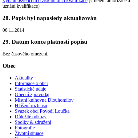
Vydání osvědčení o získání dílčí kvalifikace
(Udělení autorizace a
uznání kvalifikace)
28. Popis byl naposledy aktualizován
06.11.2014
29. Datum konce platnosti popisu
Bez časového omezení.
Obec
Aktuality
Informace o obci
Statistické údaje
Obecní zpravodaj
Místní knihovna Dlouhomilov
Hlášení rozhlasu
Svazek obcí Povodí Loučka
Důležité odkazy
Spolky & sdružení
Fotografie
Životní situace