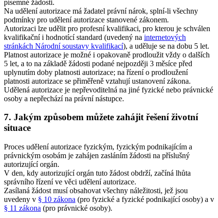
písemné žádosti.
Na udělení autorizace má žadatel právní nárok, splní-li všechny
podmínky pro udělení autorizace stanovené zákonem.
Autorizaci lze udělit pro profesní kvalifikaci, pro kterou je schválen
kvalifikační i hodnotící standard (uvedený na
internetových
stránkách Národní soustavy kvalifikací
), a uděluje se na dobu 5 let.
Platnost autorizace je možné i opakovaně prodloužit vždy o dalších
5 let, a to na základě žádosti podané nejpozději 3 měsíce před
uplynutím doby platnosti autorizace; na řízení o prodloužení
platnosti autorizace se přiměřeně vztahují ustanovení zákona.
Udělená autorizace je nepřevoditelná na jiné fyzické nebo právnické
osoby a nepřechází na právní nástupce.
7. Jakým způsobem můžete zahájit řešení životní
situace
Proces udělení autorizace fyzickým, fyzickým podnikajícím a
právnickým osobám je zahájen zasláním žádosti na příslušný
autorizující orgán.
V den, kdy autorizující orgán tuto žádost obdrží, začíná lhůta
správního řízení ve věci udělení autorizace.
Zasílaná žádost musí obsahovat všechny náležitosti, jež jsou
uvedeny v
§ 10 zákona
(pro fyzické a fyzické podnikající osoby) a v
§ 11 zákona
(pro právnické osoby).