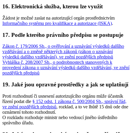
16. Elektronická služba, kterou lze využít
Žádost je možné zaslat na autorizující orgán prostřednictvím
Informačního systému pro kvalifikace a autorizace (ISKA)
.
17. Podle kterého právního předpisu se postupuje
Zákon č. 179/2006 Sb., o ověřování a uznávání výsledků dalšího
vzdělávání a o změně některých zákonů (zákon o uznávání
výsledků dalšího vzdělávání), ve znění pozdějších předpisů
Vyhláška č. 208/2007 Sb., o podrobnostech stanovených k
provedení zákona o uznávání výsledků dalšího vzdělávání, ve znění
pozdějších předpisů
19. Jaké jsou opravné prostředky a jak se uplatňují
Proti rozhodnutí či usnesení autorizujícího orgánu může účastník
řízení podat dle
§ 152 odst. 1 zákona č. 500/2004 Sb., správní řád,
ve znění pozdějších předpisů
, rozklad, a to ve lhůtě 15 dnů ode dne
oznámení tohoto rozhodnutí.
O rozkladu rozhoduje ministr nebo vedoucí jiného ústředního
správního úřadu.