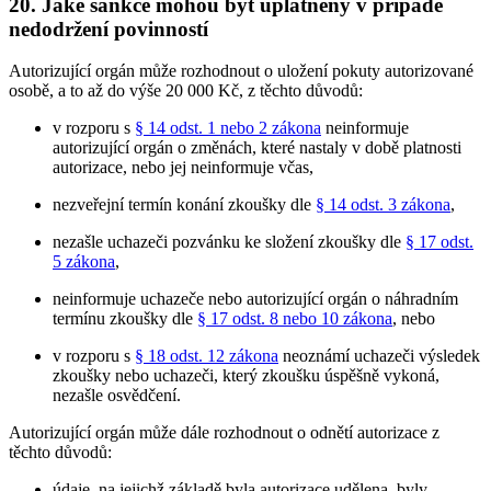
20. Jaké sankce mohou být uplatněny v případě
nedodržení povinností
Autorizující orgán může rozhodnout o uložení pokuty autorizované
osobě, a to až do výše 20 000 Kč, z těchto důvodů:
v rozporu s
§ 14 odst. 1 nebo 2 zákona
neinformuje
autorizující orgán o změnách, které nastaly v době platnosti
autorizace, nebo jej neinformuje včas,
nezveřejní termín konání zkoušky dle
§ 14 odst. 3 zákona
,
nezašle uchazeči pozvánku ke složení zkoušky dle
§ 17 odst.
5 zákona
,
neinformuje uchazeče nebo autorizující orgán o náhradním
termínu zkoušky dle
§ 17 odst. 8 nebo 10 zákona
, nebo
v rozporu s
§ 18 odst. 12 zákona
neoznámí uchazeči výsledek
zkoušky nebo uchazeči, který zkoušku úspěšně vykoná,
nezašle osvědčení.
Autorizující orgán může dále rozhodnout o odnětí autorizace z
těchto důvodů:
údaje, na jejichž základě byla autorizace udělena, byly