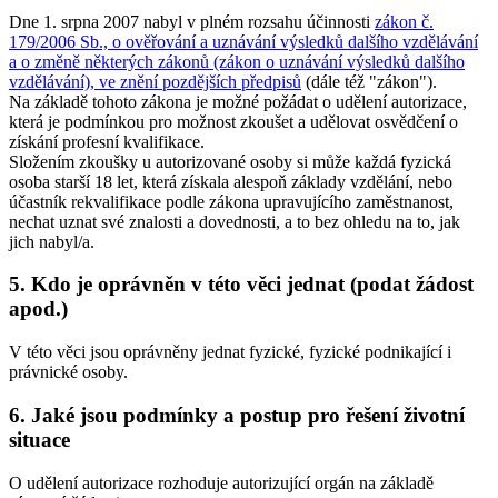
Dne 1. srpna 2007 nabyl v plném rozsahu účinnosti
zákon č.
179/2006 Sb., o ověřování a uznávání výsledků dalšího vzdělávání
a o změně některých zákonů (zákon o uznávání výsledků dalšího
vzdělávání), ve znění pozdějších předpisů
(dále též "zákon").
Na základě tohoto zákona je možné požádat o udělení autorizace,
která je podmínkou pro možnost zkoušet a udělovat osvědčení o
získání profesní kvalifikace.
Složením zkoušky u autorizované osoby si může každá fyzická
osoba starší 18 let, která získala alespoň základy vzdělání, nebo
účastník rekvalifikace podle zákona upravujícího zaměstnanost,
nechat uznat své znalosti a dovednosti, a to bez ohledu na to, jak
jich nabyl/a.
5. Kdo je oprávněn v této věci jednat (podat žádost
apod.)
V této věci jsou oprávněny jednat fyzické, fyzické podnikající i
právnické osoby.
6. Jaké jsou podmínky a postup pro řešení životní
situace
O udělení autorizace rozhoduje autorizující orgán na základě