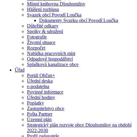
Místní knihovna Dlouhomilov
Hlášení rozhlasu
Svazek obcí Povodí Loučka
Dokumenty Svazku obcí Povodí Loučka
Důležité odkazy
Spolky & sdružení
Fotografie
Životní situace
Rozpočet
Nabídka pracovních míst
Odpadové hospodářství
Splašková kanalizace obce
Úřad
Portál Občan+
Úřední deska
e-podatelna
Povinné informace
Úřední hodiny
Poplatky
Zastupitelstvo obce
Pošta Partner
Územní plán
Strategický plán rozvoje obce Dlouhomilov na období
2022-2030
Profil zadavatele