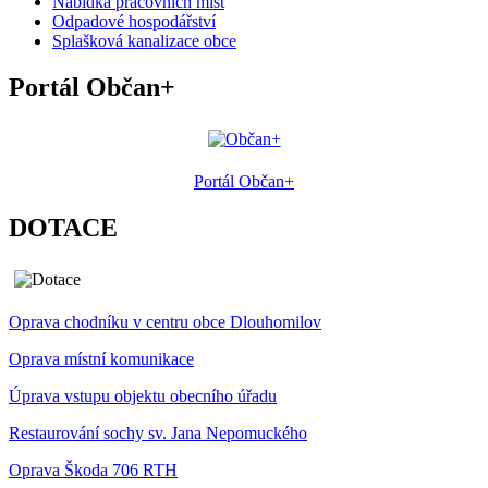
Nabídka pracovních míst
Odpadové hospodářství
Splašková kanalizace obce
Portál Občan+
Portál Občan+
DOTACE
Oprava chodníku v centru obce Dlouhomilov
Oprava místní komunikace
Úprava vstupu objektu obecního úřadu
Restaurování sochy sv. Jana Nepomuckého
Oprava Škoda 706 RTH