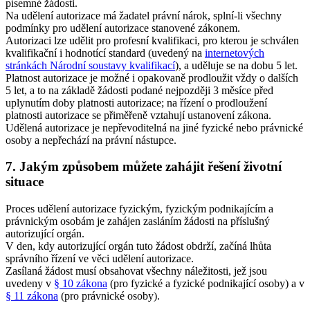
písemné žádosti.
Na udělení autorizace má žadatel právní nárok, splní-li všechny
podmínky pro udělení autorizace stanovené zákonem.
Autorizaci lze udělit pro profesní kvalifikaci, pro kterou je schválen
kvalifikační i hodnotící standard (uvedený na
internetových
stránkách Národní soustavy kvalifikací
), a uděluje se na dobu 5 let.
Platnost autorizace je možné i opakovaně prodloužit vždy o dalších
5 let, a to na základě žádosti podané nejpozději 3 měsíce před
uplynutím doby platnosti autorizace; na řízení o prodloužení
platnosti autorizace se přiměřeně vztahují ustanovení zákona.
Udělená autorizace je nepřevoditelná na jiné fyzické nebo právnické
osoby a nepřechází na právní nástupce.
7. Jakým způsobem můžete zahájit řešení životní
situace
Proces udělení autorizace fyzickým, fyzickým podnikajícím a
právnickým osobám je zahájen zasláním žádosti na příslušný
autorizující orgán.
V den, kdy autorizující orgán tuto žádost obdrží, začíná lhůta
správního řízení ve věci udělení autorizace.
Zasílaná žádost musí obsahovat všechny náležitosti, jež jsou
uvedeny v
§ 10 zákona
(pro fyzické a fyzické podnikající osoby) a v
§ 11 zákona
(pro právnické osoby).