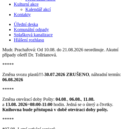
Kulturní akce
Kalendář akcí
Kontakty
Úřední deska
Komunální odpady
Splašková kanalizace
Hlášení rozhlasu
Mudr. Prachařová: Od 10.08. do 21.08.2026 neordinuje. Akutní
případy ošetří Dr. Tollrianová.
*****
Změna svozu plastů!!!-
30.07.2026 ZRUŠENO
, náhradní termín:
06.08.2026
*****
Změna otevírací doby Pošty:
04.08
.,
06.08.
,
11.08.
a
13.08. 2026
=
08:00-11:00
hodin. Jedná se o úterý a čtvrtky.
Knihovna bude přístupná v době otevírací doby pošty.
*****