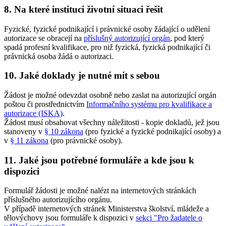
8. Na které instituci životní situaci řešit
Fyzické, fyzické podnikající i právnické osoby žádající o udělení
autorizace se obracejí na
příslušný autorizující orgán
, pod který
spadá profesní kvalifikace, pro niž fyzická, fyzická podnikající či
právnická osoba žádá o autorizaci.
10. Jaké doklady je nutné mít s sebou
Žádost je možné odevzdat osobně nebo zaslat na autorizující orgán
poštou či prostřednictvím
Informačního systému pro kvalifikace a
autorizace (ISKA)
.
Žádost musí obsahovat všechny náležitosti - kopie dokladů, jež jsou
stanoveny v
§ 10 zákona
(pro fyzické a fyzické podnikající osoby) a
v
§ 11 zákona
(pro právnické osoby).
11. Jaké jsou potřebné formuláře a kde jsou k
dispozici
Formulář žádosti je možné nalézt na internetových stránkách
příslušného autorizujícího orgánu.
V případě internetových stránek Ministerstva školství, mládeže a
tělovýchovy jsou formuláře k dispozici v
sekci "Pro žadatele o