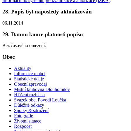
Informačního systému pro kvalifikace a autorizace (ISKA)
.
28. Popis byl naposledy aktualizován
06.11.2014
29. Datum konce platnosti popisu
Bez časového omezení.
Obec
Aktuality
Informace o obci
Statistické údaje
Obecní zpravodaj
Místní knihovna Dlouhomilov
Hlášení rozhlasu
Svazek obcí Povodí Loučka
Důležité odkazy
Spolky & sdružení
Fotografie
Životní situace
Rozpočet