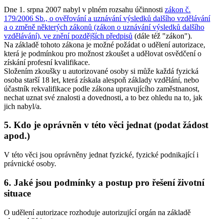
Dne 1. srpna 2007 nabyl v plném rozsahu účinnosti
zákon č.
179/2006 Sb., o ověřování a uznávání výsledků dalšího vzdělávání
a o změně některých zákonů (zákon o uznávání výsledků dalšího
vzdělávání), ve znění pozdějších předpisů
(dále též "zákon").
Na základě tohoto zákona je možné požádat o udělení autorizace,
která je podmínkou pro možnost zkoušet a udělovat osvědčení o
získání profesní kvalifikace.
Složením zkoušky u autorizované osoby si může každá fyzická
osoba starší 18 let, která získala alespoň základy vzdělání, nebo
účastník rekvalifikace podle zákona upravujícího zaměstnanost,
nechat uznat své znalosti a dovednosti, a to bez ohledu na to, jak
jich nabyl/a.
5. Kdo je oprávněn v této věci jednat (podat žádost
apod.)
V této věci jsou oprávněny jednat fyzické, fyzické podnikající i
právnické osoby.
6. Jaké jsou podmínky a postup pro řešení životní
situace
O udělení autorizace rozhoduje autorizující orgán na základě