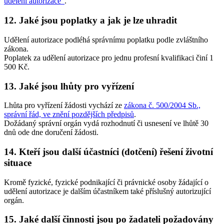
udělení autorizace"
.
12. Jaké jsou poplatky a jak je lze uhradit
Udělení autorizace podléhá správnímu poplatku podle zvláštního
zákona.
Poplatek za udělení autorizace pro jednu profesní kvalifikaci činí 1
500 Kč.
13. Jaké jsou lhůty pro vyřízení
Lhůta pro vyřízení žádosti vychází ze
zákona č. 500/2004 Sb.,
správní řád, ve znění pozdějších předpisů
.
Dožádaný správní orgán vydá rozhodnutí či usnesení ve lhůtě 30
dnů ode dne doručení žádosti.
14. Kteří jsou další účastníci (dotčení) řešení životní
situace
Kromě fyzické, fyzické podnikající či právnické osoby žádající o
udělení autorizace je dalším účastníkem také příslušný autorizující
orgán.
15. Jaké další činnosti jsou po žadateli požadovány