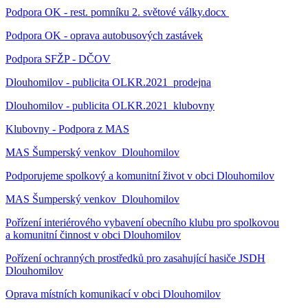
Podpora OK - rest. pomníku 2. světové války.docx
Podpora OK - oprava autobusových zastávek
Podpora SFŽP - DČOV
Dlouhomilov - publicita OLKR.2021_prodejna
Dlouhomilov - publicita OLKR.2021_klubovny
Klubovny - Podpora z MAS
MAS Šumperský venkov_Dlouhomilov
Podporujeme spolkový a komunitní život v obci Dlouhomilov
MAS Šumperský venkov_Dlouhomilov
Pořízení interiérového vybavení obecního klubu pro spolkovou
a komunitní činnost v obci Dlouhomilov
Pořízení ochranných prostředků pro zasahující hasiče JSDH
Dlouhomilov
Oprava místních komunikací v obci Dlouhomilov