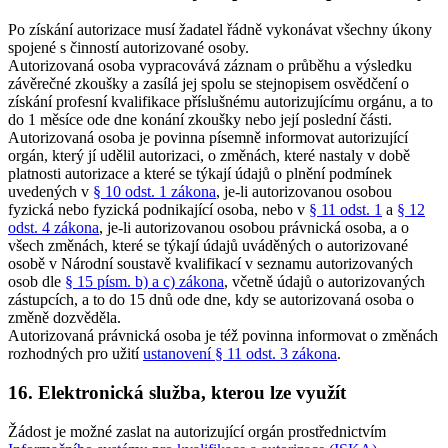
Po získání autorizace musí žadatel řádně vykonávat všechny úkony
spojené s činností autorizované osoby.
Autorizovaná osoba vypracovává záznam o průběhu a výsledku
závěrečné zkoušky a zasílá jej spolu se stejnopisem osvědčení o
získání profesní kvalifikace příslušnému autorizujícímu orgánu, a to
do 1 měsíce ode dne konání zkoušky nebo její poslední části.
Autorizovaná osoba je povinna písemně informovat autorizující
orgán, který jí udělil autorizaci, o změnách, které nastaly v době
platnosti autorizace a které se týkají údajů o plnění podmínek
uvedených v
§ 10 odst. 1 zákona
, je-li autorizovanou osobou
fyzická nebo fyzická podnikající osoba, nebo v
§ 11 odst. 1
a
§ 12
odst. 4 zákona
, je-li autorizovanou osobou právnická osoba, a o
všech změnách, které se týkají údajů uváděných o autorizované
osobě v Národní soustavě kvalifikací v seznamu autorizovaných
osob dle
§ 15 písm. b) a c) zákona
, včetně údajů o autorizovaných
zástupcích, a to do 15 dnů ode dne, kdy se autorizovaná osoba o
změně dozvěděla.
Autorizovaná právnická osoba je též povinna informovat o změnách
rozhodných pro užití
ustanovení § 11 odst. 3 zákona
.
16. Elektronická služba, kterou lze využít
Žádost je možné zaslat na autorizující orgán prostřednictvím