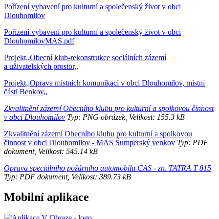
Pořízení vybavení pro kulturní a společenský život v obci
Dlouhomilov
Pořízení vybavení pro kulturní a společenský život v obci
DlouhomilovMAS.pdf
Projekt,,Obecní klub-rekonstrukce sociálních zázemí
a uživatelských prostor,,
Projekt,,Oprava místních komunikací v obci Dlouhomilov, místní
části Benkov,,
Zkvalitnění zázemí Obecního klubu pro kulturní a spolkovou činnost
v obci Dlouhomilov
Typ: PNG obrázek, Velikost: 155.3 kB
Zkvalitnění zázemí Obecního klubu pro kulturní a spolkovou
činnost v obci Dlouhomilov - MAS Šumperský venkov
Typ: PDF
dokument, Velikost: 545.14 kB
Oprava speciálního požárního automobilu CAS - zn. TATRA T 815
Typ: PDF dokument, Velikost: 389.73 kB
Mobilní aplikace